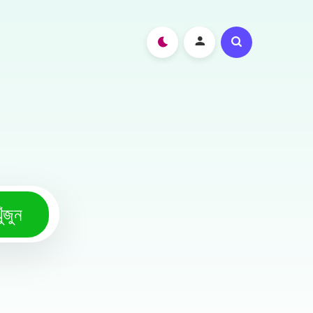
ুঁজুন