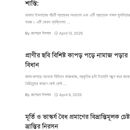
শাস্তি:
যাকাত ইসলামের পাঁচটি স্তম্ভের অন্যতম এবং এটি প্রত্যেক সক্ষম মুসলিমে
ফরজ। এটি কেবল ব্যক্তিগত ...
রাশেদুল ইসলাম
By
April 13, 2025
প্রাণীর ছবি বিশিষ্ট কাপড় পড়ে নামাজ পড়ার
বিধান
জামা-কাপড়ে অনেকে বিভিন্ন কারুকাজ, প্রকৃতির ছবি ইত্যাদি পছন্দ করে থাক
বৈচিত্র্যের কারণে কেউ কেউ ...
রাশেদুল ইসলাম
By
April 9, 2025
মূর্তি ও ভাস্কর্য বৈধ প্রমাণের বিভ্রান্তিমূলক চেষ্
ভ্রান্তির নিরসন