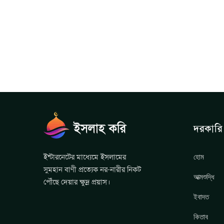
দরকারি 
হোম
ইন্টারনেটের মাধ্যেমে ইসলামের
সুমহান বাণী প্রত্যেক নর-নারীর নিকট
আত্মশুদ্ধি
পৌঁছে দেয়ার ক্ষুদ্র প্রয়াস।
ইবাদত
কিতাব