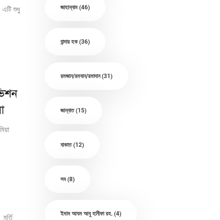
জাহান্নাম
(46)
এটি শুধু
বান্দার হক
(36)
রমজান/রমযান/রমাদান
(31)
ভিশন
়া
জান্নাত
(15)
িয়া
যাকাত
(12)
সব
(8)
ইমাম আযম আবু হানীফা রহ.
(4)
মূর্তি