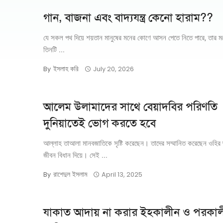
গান, বাজনা এবং বাদ্যযন্ত্র কেনো হারাম??
যে সকল পথ দিয়ে শয়তান মানুষের মনের কোণে আসন পেতে নিতে পারে, তার মধ
তিনটি ...
ইসলাহ করি
By
July 20, 2026
আলেম উলামাদের সাথে বেয়াদবির পরিণতি
দুনিয়াতেই ভোগ করতে হবে
আল্লাহ তাআলা মানবজাতিকে সৃষ্টি করেছেন। তাদের সম্মানিত করেছেন ওহির জ
জীবন বিধান দিয়ে। সেই ...
রাশেদুল ইসলাম
By
April 13, 2025
যাকাত আদায় না করার ইহকালীন ও পরকা