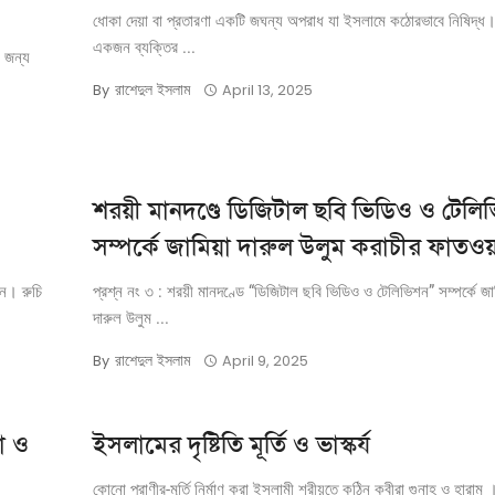
ধোকা দেয়া বা প্রতারণা একটি জঘন্য অপরাধ যা ইসলামে কঠোরভাবে নিষিদ্ধ। 
একজন ব্যক্তির ...
র জন্য
রাশেদুল ইসলাম
By
April 13, 2025
শরয়ী মানদণ্ডে ডিজিটাল ছবি ভিডিও ও টেলি
সম্পর্কে জামিয়া দারুল উলুম করাচীর ফাতওয
েন। রুচি
প্রশ্ন নং ৩ : শরয়ী মানদণ্ডে “ডিজিটাল ছবি ভিডিও ও টেলিভিশন” সম্পর্কে জাম
দারুল উলুম ...
রাশেদুল ইসলাম
By
April 9, 2025
টা ও
ইসলামের দৃষ্টিতি মূর্তি ও ভাস্কর্য
কোনো প্রাণীর-মূর্তি নির্মাণ করা ইসলামী শরীয়তে কঠিন কবীরা গুনাহ ও হারাম । 