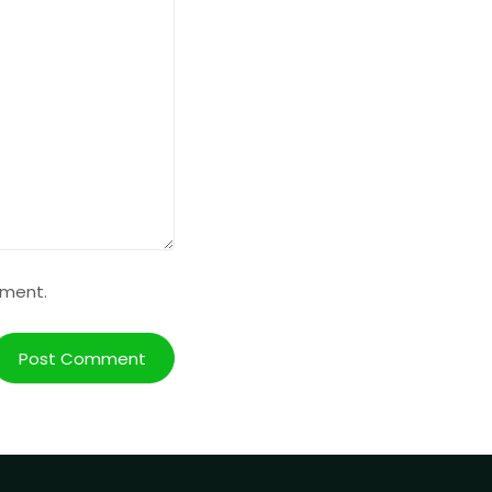
mment.