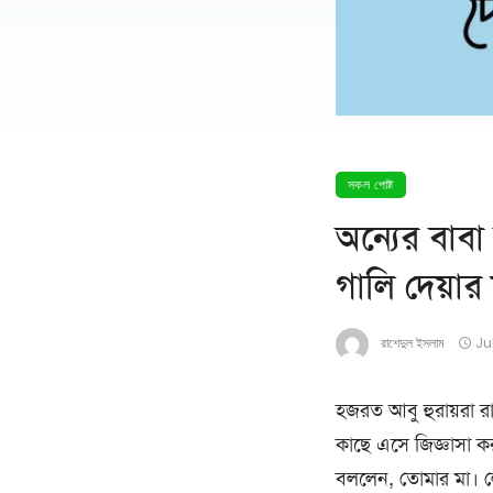
সকল পোষ্ট
অন্যের বাবা
গালি দেয়ার 
রাশেদুল ইসলাম
Ju
হজরত আবু হুরায়রা রাদি
কাছে এসে জিজ্ঞাসা ক
বললেন, তোমার মা। লো