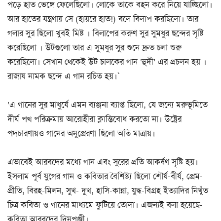
পড়ে হাত ভেঙ্গে ফেলেছিলো। লোকে তাকে বহন করে নিয়ে যাচ্ছিলো।
আর হাতের যন্ত্রণায় সে (হায়রে হাত!) বলে বিলাপ করছিলো। তার
গলার সুর ছিলো খুবই মিষ্ট । বিলাপের করুণ সুর সুমধুর ছন্দের সৃষ্টি
করেছিলো । উটগুলো তার এ সুমধুর সুর শুনে দ্রুত চলা শুরু
করেছিলো। সেখান থেকেই উট চালকের গান ‘হুদী’ এর প্রচলন হয় ।
রাজায নামক ছন্দে এ গান রচিত হয়।`
‘এ গানের সুর মাধুর্যে এমন ব‍্যঞ্জনা ব্যাপ্ত ছিলো, যে জন্যে মরুভূমিতে
দীর্ঘ পথ পরিক্রমায় আরোহীরা ক্লান্তিবোধ করতো না। উষ্ট্রের
পদচারণায়ও গানের অনুপ্রেরণা ছিলো অতি মাত্রায়।
এভাবেই আরবদের মধ্যে গান এবং সুরের প্রতি আকর্ষণ সৃষ্টি হয়।
ইসলাম পূর্ব যুগের গান ও কবিতার বৈশিষ্ট্য ছিলো শৌর্য-বীর্য, প্রেম-
প্রীতি, বিরহ-মিলন, সুখ- দুখ, হাসি-কান্না, যুদ্ধ-বিগ্রহ ইত্যাদির নিখুঁত
চিত্র কবিতা ও গানের মাধ্যমে ফুটিয়ে তোলা। এজন্যই বলা হয়েছে-
কবিতা আরবদের দিনপঞ্জী।