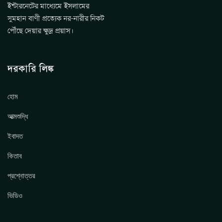
ইন্টারনেটের মাধ্যেমে ইসলামের
সুমহান বাণী প্রত্যেক নর-নারীর নিকট
পৌঁছে দেয়ার ক্ষুদ্র প্রয়াস।
দরকারি লিঙ্ক
হোম
আত্মশুদ্ধি
ইবাদত
কিতাব
প্রশ্নোত্তর
ভিডিও