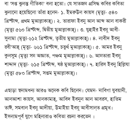
বা ‘সপ্ত ঝুলন্ত গীতিকা’ বলা হতো। যে সাতজন প্রসিদ্ধ কবির কবিতা
ঝুলানো হয়েছিলো তাঁরা হলেন- ১. ইমরুউল কায়স (মৃত্যু- ৫৪০
খ্রিস্টাব্দ, প্রথম মুআল্লাকাহ্)। ২. তারাফা ইবনু আল আব্দ আল বাকরী
(মৃত্যু ৫৬০ খ্রিস্টাব্দ, দ্বিতীয় মুআল্লাকাহ্)। ৩. যুহাইর ইবনু আবী-
সুলামা (মৃত্যু-৬১২ খ্রিস্টাব্দ, তৃতীয় মুআল্লাকাহ্)। ৪. লাবীদ ইবনু
রবী‘আহ্ (মৃত্যু- ৬৬১ খ্রিস্টাব্দ, চতুর্থ মুআল্লাকাহ্)। ৫. আমর ইবনু
কুলসুম (মৃত্যু সন অজ্ঞাত, পঞ্চম মুআল্লাকাহ্)। ৬. আনতারা ইবনু
শাদ্দাদ (মৃত্যু- ৬১৫ খ্রিস্টাব্দ, ষষ্ঠ মুআল্লাকাহ্)। ৭. হারিস ইবনু হিল্লিযা
(মৃত্যু ৫৮০ খ্রিস্টাব্দ, সপ্তম মুআল্লাকাহ্)।
এছাড়া স্বনামধন্য আরও অনেক কবি ছিলেন। যেমন- নাবিগা যুবয়ানী,
আলআশা কায়স, আলকামাহ্, আবিদ ইবনুল আল আবরস, হাতিম
তাঈ, সমবাল ইবনু আদীয়া, উমাইয়া ইবনু আবীসাল্‌ত প্রমুখ।
ইসলামপূর্ব যুগে মহিলারাও কবিতা রচনা করতেন ।