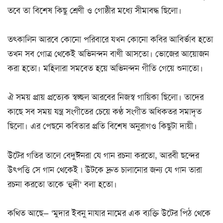
তবে তা বিশেষ কিছু শ্রেণী ও গোষ্ঠীর মধ্যে সীমাবদ্ধ ছিলো।
তৎকালিন আরবে কোনো পরিবারে যখন কোনো কবির আবির্ভাব হতো
তখন সব গোত্র থেকেই অভিনন্দন বাণী আসতো। ভোজের আয়োজন
করা হতো। মহিলারা সমবেত হয়ে অভিনন্দন গীতি গেয়ে শুনাতো।
ঐ সময় প্রায় প্রত্যেক স্বচ্ছল আরবের নিজস্ব গায়িকা ছিলো। তাদের
কাছে সব সময় যন্ত্র সংগীতের চেয়ে কণ্ঠ সংগীত অধিকতর সমাদৃত
ছিলো। এর পেছনে কবিতার প্রতি বিশেষ অনুরাগও কিছুটা দায়ী।
উটের গতির তালে বেদুঈনরা যে গান রচনা করতো, আরবী ছন্দের
উৎপত্তি সে গান থেকেই ৷ উটকে দ্রুত চালানোর জন্য যে গান তারা
রচনা করতো তাকে ‘হুদী’ বলা হতো।
কথিত আছে— ‘মুদার ইবনু নাযার নামের এক ব্যক্তি উটের পিঠ থেকে