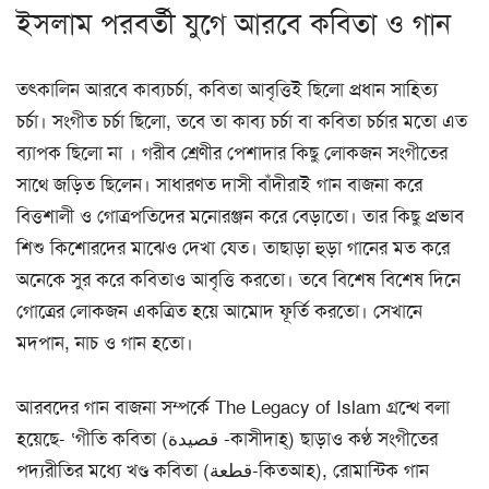
ইসলাম পরবর্তী যুগে আরবে কবিতা ও গান
তৎকালিন আরবে কাব্যচর্চা, কবিতা আবৃত্তিই ছিলো প্রধান সাহিত্য
চর্চা। সংগীত চর্চা ছিলো, তবে তা কাব্য চর্চা বা কবিতা চর্চার মতো এত
ব্যাপক ছিলো না । গরীব শ্রেণীর পেশাদার কিছু লোকজন সংগীতের
সাথে জড়িত ছিলেন। সাধারণত দাসী বাঁদীরাই গান বাজনা করে
বিত্তশালী ও গোত্রপতিদের মনোরঞ্জন করে বেড়াতো। তার কিছু প্রভাব
শিশু কিশোরদের মাঝেও দেখা যেত। তাছাড়া হুড়া গানের মত করে
অনেকে সুর করে কবিতাও আবৃত্তি করতো। তবে বিশেষ বিশেষ দিনে
গোত্রের লোকজন একত্রিত হয়ে আমোদ ফূর্তি করতো। সেখানে
মদপান, নাচ ও গান হতো।
আরবদের গান বাজনা সম্পর্কে The Legacy of Islam গ্রন্থে বলা
হয়েছে- ‘গীতি কবিতা (قصيدة -কাসীদাহ্) ছাড়াও কণ্ঠ সংগীতের
পদ্যরীতির মধ্যে খণ্ড কবিতা (قطعة-কিতআহ), রোমান্টিক গান