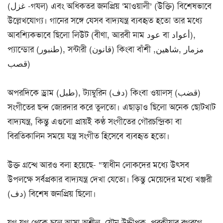
(غزل -গযল) এবং অধিকতর জনপ্রিয় ‘মাওয়ালী’ (উক্তি) বিশেষভাবে
উল্লেখযোগ্য। গানের সঙ্গে যেসব বাদ্যযন্ত্র ব্যবহৃত হতো তার মধ্যে
আবশ্যিকভাবে ছিলো লিউট (বীণা, আরবী নাম عود বা أعواد),
প্যান্ডোর (طنبور), সন্টারী (قانون) কিংবা বাঁশী مزمار ,شاهين,
قصب)
অপরদিকে ড্রাম (طبل), ট্যাম্বুরিন (دف) কিংবা ওয়ালস্ (قضب)
সংগীতের ছন্দ জোরদার করে তুলতো। এছাড়াও ছিলো অনেক ছোটখাট
বাদ্যযন্ত্র, কিন্তু এগুলো প্রায়ই কণ্ঠ সংগীতের গৌরচন্দ্রিকা বা
বিরতিকালিন সময়ে যন্ত্র সংগীত হিসেবে ব্যবহৃত হতো।
উক্ত গ্রন্থে আরও বলা হয়েছে- “স্বাধীন লোকদের মধ্যে উৎসব
উপলক্ষে সর্বপ্রকার বাদ্যযন্ত্র দেখা যেতো। কিন্তু মেয়েদের মধ্যে খঞ্জরী
(دف) বিশেষ জনপ্রিয় ছিলো।
যুগ যুগ থেকে চলে আসা অশ্লীল, যৌন উদ্দীপক, পরকীয়ার রগরগে