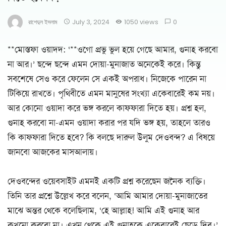
রাশেদুল ইসলাম
July 3, 2024
1050 views
0
**মোস্তফা ওয়াদদ: ‘**ওগো প্রভু ভুল হয়ে গেছে আমার, গুনাহ করবো
না আর।’ ছন্দে ছন্দে এমন দোয়া-মুনাজাত অনেকেই করে। কিন্তু
সবশেষে সেও করে ফেলেন সে একই অপরাধ। নিজেকে পারেন না
টিকিয়ে রাখতে। পৃথিবীতে এমন মানুষের সংখ্যা একেবারেই কম নয়।
আর কোনো ওয়াদা করে ভঙ্গ করলে কাফফারা দিতে হয়। প্রশ্ন হল,
গুনাহ করবো না-এমন ওয়াদা করার পর যদি ভঙ্গ হয়, তাহলে তারও
কি কাফফারা দিতে হবে? কি বলছে দারুল উলুম দেওবন্দ? এ বিষয়ে
জানবো আজকের মাসআলায়।
দেওবন্দের ওয়েবসাইট এমনই একটি প্রশ্ন করেছেন জনৈক ব্যক্তি।
তিনি তার প্রশ্নে উল্লেখ করে বলেন, ‘আমি আমার দোয়া-মুনাজাতের
মাঝে অন্তর থেকে বলেছিলাম, ‘হে আল্লাহ! আমি এই গুনাহ আর
কখনো করবো না। এখন থেকে এই গুনাহকে একেবারেই ছেড়ে দিব।’