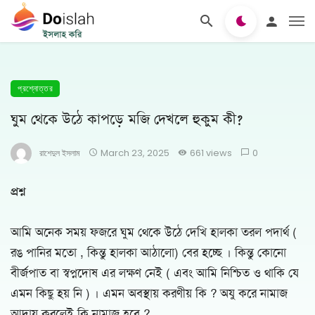
প্রশ্নোত্তর
ঘুম থেকে উঠে কাপড়ে মজি দেখলে হুকুম কী?
রাশেদুল ইসলাম
March 23, 2025
661 views
0
প্রশ্ন
আমি অনেক সময় ফজরে ঘুম থেকে উঠে দেখি হালকা তরল পদার্থ (
রঙ পানির মতো , কিন্তু হালকা আঠালো) বের হচ্ছে । কিন্তু কোনো
বীর্জপাত বা স্বপ্নদোষ এর লক্ষণ নেই ( এবং আমি নিশ্চিত ও থাকি যে
এমন কিছু হয় নি ) । এমন অবস্থায় করণীয় কি ? অযু করে নামাজ
আদায় করলেই কি নামাজ হবে ?