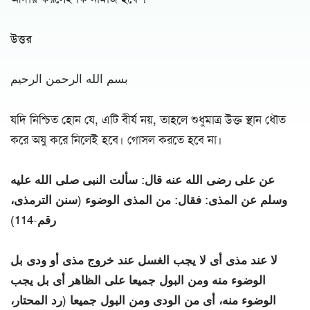
উত্তর
بسم الله الرحمن الرحيم
যদি নিশ্চিত হোন যে, এটি বীর্য নয়, তাহলে শুধুমাত্র উক্ত স্থান ধৌত
করে অযু করে নিলেই হবে। গোসল করতে হবে না।
عن على رضى الله عنه قال: سألت النبى صلى الله عليه
وسلم عن المذى: فقال: من المذى الوضوء (سنن الترمذى،
رقم-114)
لا عند مذى أى لا يجب الغسل عند خروج مذى أو ودى بل
الوضوء منه ومن البول جميعا على الظاهر أى بل يجب
الوضوء منه، أى من الودى ومن البول جميعا (رد المحتار،