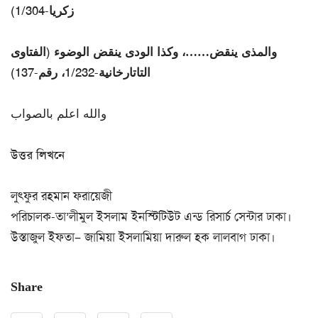
زكريا-1/304)
والمذى ينقض……، وكذا الودى ينقض الوضوء (الفتاوى
التاتارخانية-1/232، رقم-137)
والله اعلم بالصواب
উত্তর লিখনে
লুৎফুর রহমান ফরায়েজী
পরিচালক-তা’লীমুল ইসলাম ইনস্টিটিউট এন্ড রিসার্চ সেন্টার ঢাকা।
উস্তাজুল ইফতা– জামিয়া ইসলামিয়া দারুল হক লালবাগ ঢাকা।
Share