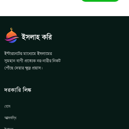
ইন্টারনেটের মাধ্যেমে ইসলামের
সুমহান বাণী প্রত্যেক নর-নারীর নিকট
পৌঁছে দেয়ার ক্ষুদ্র প্রয়াস।
দরকারি লিঙ্ক
হোম
আত্মশুদ্ধি