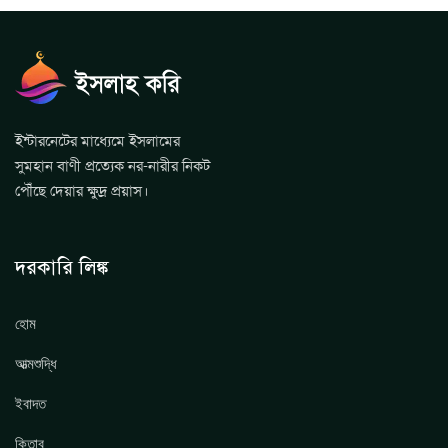
ইন্টারনেটের মাধ্যেমে ইসলামের
সুমহান বাণী প্রত্যেক নর-নারীর নিকট
পৌঁছে দেয়ার ক্ষুদ্র প্রয়াস।
দরকারি লিঙ্ক
হোম
আত্মশুদ্ধি
ইবাদত
কিতাব