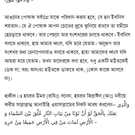
আগুনের পোষাক সর্বাগ্রে যাকে পরিধান করান হবে, সে হল ইবলিস
শয়তান। যে ঐ পোষাক আপন চোখের ভ্রুতে ঝুলিয়ে রাখবে তা যমীনে
হেচড়াতে থাকবে। তার পেছনে তার বংশধরেরা চলতে থাকবে। ইবলিস
বলতে থাকবে, হায় আমার ধ্বংস, যদি মরে যেতাম। অনুরূপ তার
বংশধর তথা চেলাপেলারাও বলতে থাকবে, হায়! আমাদের ধ্বংস যদি
আমরা মরে যেতাম। তখন তাদেরকে বলা হবে, শুধু একটি মউতকেই
ডেক না; বরং অসংখ্য মউতকে ডাকতে থাক, (কোন কাজে আসবে
না)।
হাদীস ঃ
হযরত উমর (রাযিঃ) বলেন, হযরত জিব্রাঈল (আঃ) নবীয়ে
করীম সাল্লাল্লাহু আলাইহি ওয়াসাল্লামের নিকট আরয করলেন— وَالَّذِي
بَعَثَكَ بِالْحَقِّ لَوْ أَنَّ ثَوْبًا مِنْ ثِيَابِ النَّارِ عُلِّقَ بَيْنَ السَّمَاءِ وَ
الْأَرْضِ لَمَاتَ مَنْ فِي الْأَرْضِ جَمِيعًا مِنْ حَرِهِ –