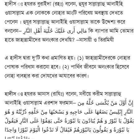
হাদীস ঃ হযরত বুরাইদা (রহঃ) বলেন, হুযূর সাল্লাল্লাহু আলাইহি
ওয়াসাল্লাম এক লোককে লোহার আংটি পরিধেয় অবস্থায় দেখতে
পেলেন । হুযূর সাল্লাল্লাহু আলাইহি ওয়াসাল্লাম তাকে উদ্দেশ্য করে
বললেন— مَالِي أَرى عَلَيْكَ حُلْيَةَ أَهْلِ النَّارِ কি ব্যাপার আমি তোমার
হাতে জাহান্নামীদের অলংকার দেখছি? —নাসায়ী ও তিরমিযী
এ হাদীস দ্বারা দু’টি কথা প্রমাণিত হয়। (১) জাহান্নামীদেরকে লোহার
পোষাক পরিধান করানো হবে। (২) পার্থিব জীবনে অলংকার হিসেবে
লোহা ব্যবহার করা দোযখের আযাবের কারণ।
হাদীস ঃ
হযরত আনাস (রাযিঃ) বলেন, নবীয়ে করীম সাল্লাল্লাহু
আলাইহি ওয়াসাল্লাম এরশাদ ফরমান— إِنَّ أَوَّلَ مَنْ يُكْسَى حُلَّهُ مِنَ
النَّارِ إِبْلِيسُ يَضَعُهَا عَلَى حَاجِبِهِ وَ يَسْحَبُهَا مِنْ خَلْفِهِ ذُرِّيَّتُهُ وَ هُوَ
يَقُوْلُ يَا ثَبُوْرُ وَ هُمْ يُبَادُونَ يَا ثَبُوْرَةُ حَتَّى يَقِفُوْا عَلَى النَّارِ فَيَقُولُ
يَا ثَبُوْرَةُ وَ يَقُولُونَ يَاثَبُوْرَهُمْ فَيُقَالُ لَا تَدْعُوا الْيَوْمَ ثَبُوْرًا وَاحِدًا
وَادْعُوْا تُبُوْرًا –