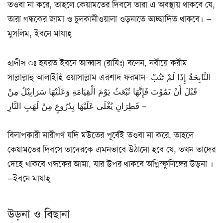
তওবা না করে, তাহলে কেয়ামতের দিবসে তারা এ অবস্থায় থাকবে যে,
তারা গন্ধকের জামা ও চুলকানীওয়ালা ওড়নাতে আচ্ছাদিত থাকবে। —
মুসলিম, ইবনে মাযাহ্
হাদীস ঃ
হযরত ইবনে আব্বাস (রাযিঃ) বলেন, নবীয়ে করীম
সাল্লাল্লাহু আলাইহি ওয়াসাল্লাম এরশাদ ফরমান- النَّابِحَةُ إِذَا لَمْ تَتُبْ
قَبْلَ أَنْ تَمُوْتَ فَإِنَّهَا تُبْعَثُ يَوْمَ الْقِيَامَةِ وَعَلَيْهَا سَرَابِيْلُ مِنْ
قَطِرَانِ يُغْلَى عَلَيْهَا بِدُرُوعٍ مِنْ لَهَبِ النَّارِ –
বিলাপকারী নারীগণ যদি মউতের পূর্বেই তওবা না করে, তাহলে
কেয়ামতের দিবসে তাদেরকে এমনভাবে উঠানো হবে যে, তখন তাদের
দেহে থাকবে গন্ধকের জামা, যার উপর থাকবে অগ্নিস্ফুলিঙ্গের উড়না ।
—ইবনে মাযাহ্
উড়না ও বিছানা