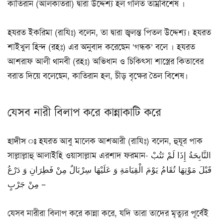
কাতিরান (আলকাতরা) দ্বারা উদ্দেশ্য হল গলিত তাম্রবিশেষ ।
হযরত ইকরিমা (রাযিঃ) বলেন, তা দ্বারা জ্বলন্ত পিতল উদ্দেশ্য। হযরত
শাইখুল হিন্দ (রহঃ) এর অনুবাদ করেছেন ‘গন্ধক’ বলে । হযরত
আশরাফ আলী থানবী (রহঃ) অভিধান ও চিকিৎসা শাস্ত্রের কিতাবের
বরাত দিয়ে বলেছেন, কাতিরান হল, চীড় বৃক্ষের তৈল বিশেষ।
যেসব নারী বিলাপ করে কান্নাকাটি করে
হাদীস ঃ
হযরত আবু মালেক আশআরী (রাযিঃ) বলেন, হুযূর পাক
সাল্লাল্লাহু আলাইহি ওয়াসাল্লাম এরশাদ ফরমান- النَّابِحَةُ إِذَا لَمْ تَتُبْ
قَبْلَ مَوْتِهَا تُقَامُ يَوْمَ الْقِيَامَةِ وَ عَلَيْهَا سِرْبَالٌ مِنْ فَطِرَانِ وَ دَرْعُ
مِنْ جَرْبٍ –
যেসব নারীরা বিলাপ করে কান্না করে, যদি তারা তাদের মৃত্যুর পূর্বেই