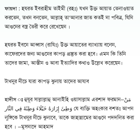
ফায়দা :
হযরত ইবরাহীম তাইমী (রহঃ) যখন উক্ত আয়াত তেলাওয়াত
করতেন, তখন বলতেন, আল্লাহ্ তা’আলার জাত কতই না পবিত্র, যিনি
আগুনের বস্ত্র তৈরী করে রেখেছেন ।
হযরত ইবনে আব্বাস (রাযিঃ) উক্ত আয়াতের ব্যাখ্যায় বলেন,
কাফেরদের জন্য আগুনের কাপড় প্রস্তুত করা হবে। এমন কি তিনি
তাদের জামা, আস্তীন ও আবা ইত্যাদির কথাও উল্লেখ করেছেন।
টাখনুর নীচে যারা কাপড় ঝুলায় তাদের আযাব
হাদীস ঃ
হুযূর সাল্লাল্লাহু আলাইহি ওয়াসাল্লাম এরশাদ ফরমান—مَنْ
وَطِئَ إِزَارَهُ خَيْلَاءَ وَطِئَهُ فِي النَّار যে ব্যক্তি অহংকার বশতঃ আপন
লুঙ্গিকে টাখনুর নীচে ঝুলাবে, তাকে জাহান্নামের আগুনে পদদলিত করা
হবে । —মুসনাদে আহমাদ