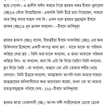
হয়ে গেলেন। এ হাদীস বর্ণনা করতে গিয়ে হযরত বকর ইবনে খুনায়েস
(রহঃ)ও কেঁদে দিয়েছিলেন। এমনকি তিনি উঠে চলে গিয়েছেন, সামনে
আর কিছু বলার সাহস পান নি। এসব শুনে হযরত মুহাম্মাদ ইবনে
জাফর (রহঃ)ও খুব ক্রন্দন করলেন। —ইবনে আবিদ্দুয়া
হযরত হাদ্দাব (রহঃ) বলেন, ইয়াহইয়া ইবনে যাকারিয়া (রহঃ) এর জন্য
চিকিৎসার উদ্দেশ্যে একটি কাপড় আনা হল । যাতে তাকে তা পরিধান
করিয়ে দেয়া হয় । তিনি তার মাকে বললেন, এ জামা আমাকে পরিধান
করিয়ে দিন। মা বললেন, জান কি এটা কি দিয়ে তৈরি? তিনি বললেন,
চুল দিয়ে তৈরি । মা বললেন, তাহলে তো এটা তোমার শরীর খেয়ে
ফেলবে। তিনি উত্তরে বললেন, আম্মাজান! আপনি যখন আমার সামনে
জাহান্নামের অধিবাসীদের কথা আলোচনা করেন, তখন তো তা আমার
চামড়াসমূহকে গলিয়ে দেয়। ১৬১—ইবনে আবিদ্দুনয়া
হযরত আতা খোরাসানী (রহ.) আপন সঙ্গী-সাথীদেরকে ডেকে ডেকে