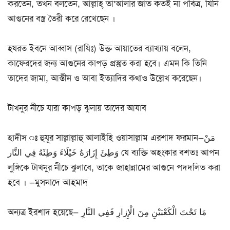
করতেন, তখন বলতেন, আল্লাহ্ তা’আলার জাত কতই না পবিত্র, যিনি
আগুনের বস্ত্র তৈরী করে রেখেছেন ।
হযরত ইবনে আব্বাস (রাযিঃ) উক্ত আয়াতের ব্যাখ্যায় বলেন,
কাফেরদের জন্য আগুনের কাপড় প্রস্তুত করা হবে। এমন কি তিনি
তাদের জামা, আস্তীন ও আবা ইত্যাদির কথাও উল্লেখ করেছেন।
টাখনুর নীচে যারা কাপড় ঝুলায় তাদের আযাব
হাদীস ঃ
হুযূর সাল্লাল্লাহু আলাইহি ওয়াসাল্লাম এরশাদ ফরমান—مَنْ
وَطِئَ إِزَارَهُ خَيْلَاءَ وَطِئَهُ فِي النَّار যে ব্যক্তি অহংকার বশতঃ আপন
লুঙ্গিকে টাখনুর নীচে ঝুলাবে, তাকে জাহান্নামের আগুনে পদদলিত করা
হবে । —মুসনাদে আহমাদ
অন্যত্র ইরশাদ হয়েছে— مَا تَحْتَ الْكَعْبَيْنِ مِنَ الْإِزارِ فَفِي النَّارِ