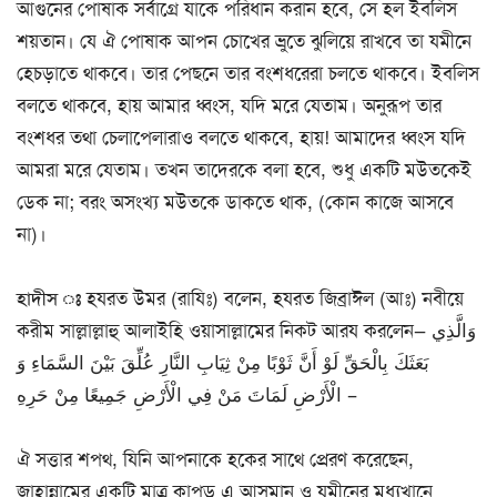
আগুনের পোষাক সর্বাগ্রে যাকে পরিধান করান হবে, সে হল ইবলিস
শয়তান। যে ঐ পোষাক আপন চোখের ভ্রুতে ঝুলিয়ে রাখবে তা যমীনে
হেচড়াতে থাকবে। তার পেছনে তার বংশধরেরা চলতে থাকবে। ইবলিস
বলতে থাকবে, হায় আমার ধ্বংস, যদি মরে যেতাম। অনুরূপ তার
বংশধর তথা চেলাপেলারাও বলতে থাকবে, হায়! আমাদের ধ্বংস যদি
আমরা মরে যেতাম। তখন তাদেরকে বলা হবে, শুধু একটি মউতকেই
ডেক না; বরং অসংখ্য মউতকে ডাকতে থাক, (কোন কাজে আসবে
না)।
হাদীস ঃ
হযরত উমর (রাযিঃ) বলেন, হযরত জিব্রাঈল (আঃ) নবীয়ে
করীম সাল্লাল্লাহু আলাইহি ওয়াসাল্লামের নিকট আরয করলেন— وَالَّذِي
بَعَثَكَ بِالْحَقِّ لَوْ أَنَّ ثَوْبًا مِنْ ثِيَابِ النَّارِ عُلِّقَ بَيْنَ السَّمَاءِ وَ
الْأَرْضِ لَمَاتَ مَنْ فِي الْأَرْضِ جَمِيعًا مِنْ حَرِهِ –
ঐ সত্তার শপথ, যিনি আপনাকে হকের সাথে প্রেরণ করেছেন,
জাহান্নামের একটি মাত্র কাপড় এ আসমান ও যমীনের মধ্যখানে