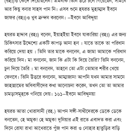
(রহঃ)ও কেঁদে দিয়েছিলেন। এমনকি তিনি উঠে চলে গিয়েছেন, সামনে
আর কিছু বলার সাহস পান নি। এসব শুনে হযরত মুহাম্মাদ ইবনে
জাফর (রহঃ)ও খুব ক্রন্দন করলেন। —ইবনে আবিদ্দুয়া
হযরত হাদ্দাব (রহঃ) বলেন, ইয়াহইয়া ইবনে যাকারিয়া (রহঃ) এর জন্য
চিকিৎসার উদ্দেশ্যে একটি কাপড় আনা হল । যাতে তাকে তা পরিধান
করিয়ে দেয়া হয় । তিনি তার মাকে বললেন, এ জামা আমাকে পরিধান
করিয়ে দিন। মা বললেন, জান কি এটা কি দিয়ে তৈরি? তিনি বললেন,
চুল দিয়ে তৈরি । মা বললেন, তাহলে তো এটা তোমার শরীর খেয়ে
ফেলবে। তিনি উত্তরে বললেন, আম্মাজান! আপনি যখন আমার সামনে
জাহান্নামের অধিবাসীদের কথা আলোচনা করেন, তখন তো তা আমার
চামড়াসমূহকে গলিয়ে দেয়। ১৬১—ইবনে আবিদ্দুনয়া
হযরত আতা খোরাসানী (রহ.) আপন সঙ্গী-সাথীদেরকে ডেকে ডেকে
বলতেন, হে অমুক! হে অমুক! দুনিয়ার এই রাতে এবাদত করা এবং
দিনে রোযা রাখা আখেরাতে পুঁজ পান করা ও লোহার হাতুড়ির বাড়ি