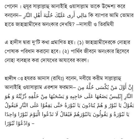
পেলেন । হুযূর সাল্লাল্লাহু আলাইহি ওয়াসাল্লাম তাকে উদ্দেশ্য করে
বললেন— مَالِي أَرى عَلَيْكَ حُلْيَةَ أَهْلِ النَّارِ কি ব্যাপার আমি তোমার
হাতে জাহান্নামীদের অলংকার দেখছি? —নাসায়ী ও তিরমিযী
এ হাদীস দ্বারা দু’টি কথা প্রমাণিত হয়। (১) জাহান্নামীদেরকে লোহার
পোষাক পরিধান করানো হবে। (২) পার্থিব জীবনে অলংকার হিসেবে
লোহা ব্যবহার করা দোযখের আযাবের কারণ।
হাদীস ঃ
হযরত আনাস (রাযিঃ) বলেন, নবীয়ে করীম সাল্লাল্লাহু
আলাইহি ওয়াসাল্লাম এরশাদ ফরমান— إِنَّ أَوَّلَ مَنْ يُكْسَى حُلَّهُ مِنَ
النَّارِ إِبْلِيسُ يَضَعُهَا عَلَى حَاجِبِهِ وَ يَسْحَبُهَا مِنْ خَلْفِهِ ذُرِّيَّتُهُ وَ هُوَ
يَقُوْلُ يَا ثَبُوْرُ وَ هُمْ يُبَادُونَ يَا ثَبُوْرَةُ حَتَّى يَقِفُوْا عَلَى النَّارِ فَيَقُولُ
يَا ثَبُوْرَةُ وَ يَقُولُونَ يَاثَبُوْرَهُمْ فَيُقَالُ لَا تَدْعُوا الْيَوْمَ ثَبُوْرًا وَاحِدًا
وَادْعُوْا تُبُوْرًا –