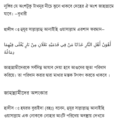
লুঙ্গির যে অংশটুকু টাখনুর নীচে ঝুলে থাকবে দেহের ঐ অংশ জাহান্নামে
যাবে। —বুখারী
হাদীস ঃ
হুযূর সাল্লাল্লাহু আলাইহি ওয়াসাল্লাম এরশাদ ফরমান—
أَهْوَنُ أَهْلِ النَّارِ عَذَابًا مَنْ فِي قَدَمَيْهِ نَعْلَانِ مِنْ نَارٍ يُغْلَى فِيْهِمَا
دِمَاغُهُ
জাহান্নামীদেরকে সর্বনিম্ন আযাব দেয়া হবে আগুনের জুতা পরিধান
করিয়ে। তা পরিধান করার দ্বারা মাথার মস্তক টগবগ করতে থাকবে ।
জাহান্নামীদের অলংকার
হাদীস ঃ হযরত বুরাইদা (রহঃ) বলেন, হুযূর সাল্লাল্লাহু আলাইহি
ওয়াসাল্লাম এক লোককে লোহার আংটি পরিধেয় অবস্থায় দেখতে