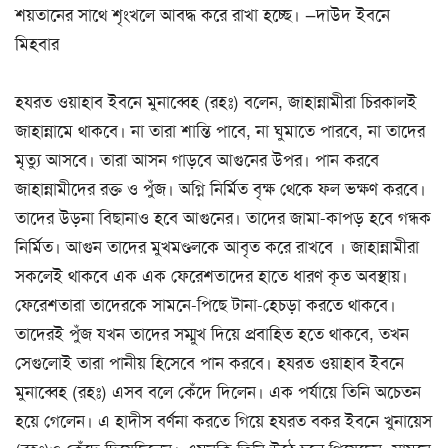
শয়তানের সাথে শৃংখলে আবদ্ধ করে রাখা হচ্ছে। —দাউদ ইবনে
মিহবার
হযরত ওয়াহাব ইবনে মুনাব্বেহ (রহঃ) বলেন, জাহান্নামীরা চিরকালই
জাহান্নামে থাকবে। না তারা শান্তি পাবে, না ঘুমাতে পারবে, না তাদের
মৃত্যু আসবে। তারা আসন গাড়বে আগুনের উপর। পান করবে
জাহান্নামীদের রক্ত ও পুঁজ। অগ্নি নির্মিত বৃক্ষ থেকে ফল ভক্ষণ করবে।
তাদের উড়না বিছানাও হবে আগুনের। তাদের জামা-কাপড় হবে গন্ধক
নির্মিত। আগুন তাদের মুখমণ্ডলকে আবৃত করে রাখবে । জাহান্নামীরা
সকলেই থাকবে এক এক ফেরেশতাদের হাতে ধারণ কৃত অবস্থায়।
ফেরেশতারা তাদেরকে সামনে-পিছে টানা-হেচড়া করতে থাকবে।
তাদেরই পুঁজ যখন তাদের সম্মুখ দিয়ে প্রবাহিত হতে থাকবে, তখন
সেগুলোই তারা পানীয় হিসেবে পান করবে। হযরত ওয়াহাব ইবনে
মুনাব্বেহ (রহঃ) এসব বলে কেঁদে দিলেন। এক পর্যায়ে তিনি অচেতন
হয়ে গেলেন। এ হাদীস বর্ণনা করতে গিয়ে হযরত বকর ইবনে খুনায়েস