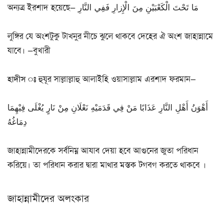
অন্যত্র ইরশাদ হয়েছে— مَا تَحْتَ الْكَعْبَيْنِ مِنَ الْإِزارِ فَفِي النَّارِ
লুঙ্গির যে অংশটুকু টাখনুর নীচে ঝুলে থাকবে দেহের ঐ অংশ জাহান্নামে
যাবে। —বুখারী
হাদীস ঃ
হুযূর সাল্লাল্লাহু আলাইহি ওয়াসাল্লাম এরশাদ ফরমান—
أَهْوَنُ أَهْلِ النَّارِ عَذَابًا مَنْ فِي قَدَمَيْهِ نَعْلَانِ مِنْ نَارٍ يُغْلَى فِيْهِمَا
دِمَاغُهُ
জাহান্নামীদেরকে সর্বনিম্ন আযাব দেয়া হবে আগুনের জুতা পরিধান
করিয়ে। তা পরিধান করার দ্বারা মাথার মস্তক টগবগ করতে থাকবে ।
জাহান্নামীদের অলংকার