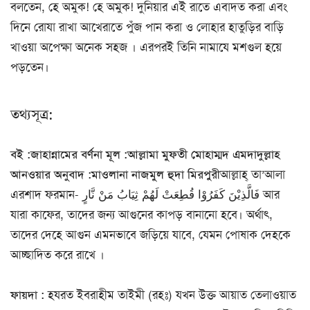
বলতেন, হে অমুক! হে অমুক! দুনিয়ার এই রাতে এবাদত করা এবং
দিনে রোযা রাখা আখেরাতে পুঁজ পান করা ও লোহার হাতুড়ির বাড়ি
খাওয়া অপেক্ষা অনেক সহজ । এরপরই তিনি নামাযে মশগুল হয়ে
পড়তেন।
তথ্যসূত্র:
বই :জাহান্নামের বর্ণনা মূল :আল্লামা মুফতী মোহাম্মদ এমদাদুল্লাহ
আনওয়ার অনুবাদ :মাওলানা নাজমুল হুদা মিরপুরী
আল্লাহ্ তা’আলা
এরশাদ ফরমান- فَالَّذِيْنَ كَفَرُوْا قُطِعَتْ لَهُمْ ثِيَابُ مَنْ نَّارٍ আর
যারা কাফের, তাদের জন্য আগুনের কাপড় বানানো হবে। অর্থাৎ,
তাদের দেহে আগুন এমনভাবে জড়িয়ে যাবে, যেমন পোষাক দেহকে
আচ্ছাদিত করে রাখে ।
ফায়দা :
হযরত ইবরাহীম তাইমী (রহঃ) যখন উক্ত আয়াত তেলাওয়াত