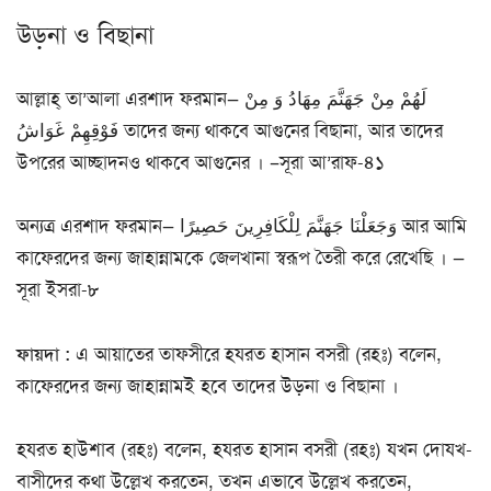
উড়না ও বিছানা
আল্লাহ্ তা’আলা এরশাদ ফরমান— لَهُمْ مِنْ جَهَنَّمَ مِهَادُ وَ مِنْ
فَوْقِهِمْ غَوَاشُ তাদের জন্য থাকবে আগুনের বিছানা, আর তাদের
উপরের আচ্ছাদনও থাকবে আগুনের । –সূরা আ’রাফ-৪১
অন্যত্র এরশাদ ফরমান— وَجَعَلْنَا جَهَنَّمَ لِلْكَافِرِينَ حَصِيرًا আর আমি
কাফেরদের জন্য জাহান্নামকে জেলখানা স্বরূপ তৈরী করে রেখেছি । —
সূরা ইসরা-৮
ফায়দা :
এ আয়াতের তাফসীরে হযরত হাসান বসরী (রহঃ) বলেন,
কাফেরদের জন্য জাহান্নামই হবে তাদের উড়না ও বিছানা ।
হযরত হাউশাব (রহঃ) বলেন, হযরত হাসান বসরী (রহঃ) যখন দোযখ-
বাসীদের কথা উল্লেখ করতেন, তখন এভাবে উল্লেখ করতেন,