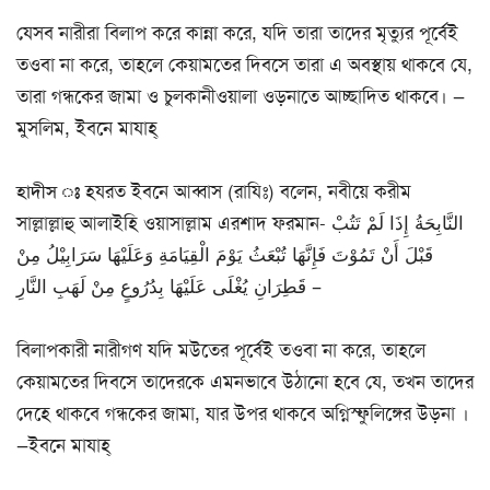
যেসব নারীরা বিলাপ করে কান্না করে, যদি তারা তাদের মৃত্যুর পূর্বেই
তওবা না করে, তাহলে কেয়ামতের দিবসে তারা এ অবস্থায় থাকবে যে,
তারা গন্ধকের জামা ও চুলকানীওয়ালা ওড়নাতে আচ্ছাদিত থাকবে। —
মুসলিম, ইবনে মাযাহ্
হাদীস ঃ
হযরত ইবনে আব্বাস (রাযিঃ) বলেন, নবীয়ে করীম
সাল্লাল্লাহু আলাইহি ওয়াসাল্লাম এরশাদ ফরমান- النَّابِحَةُ إِذَا لَمْ تَتُبْ
قَبْلَ أَنْ تَمُوْتَ فَإِنَّهَا تُبْعَثُ يَوْمَ الْقِيَامَةِ وَعَلَيْهَا سَرَابِيْلُ مِنْ
قَطِرَانِ يُغْلَى عَلَيْهَا بِدُرُوعٍ مِنْ لَهَبِ النَّارِ –
বিলাপকারী নারীগণ যদি মউতের পূর্বেই তওবা না করে, তাহলে
কেয়ামতের দিবসে তাদেরকে এমনভাবে উঠানো হবে যে, তখন তাদের
দেহে থাকবে গন্ধকের জামা, যার উপর থাকবে অগ্নিস্ফুলিঙ্গের উড়না ।
—ইবনে মাযাহ্