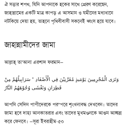
ঐ সত্তার শপথ, যিনি আপনাকে হকের সাথে প্রেরণ করেছেন,
জাহান্নামের একটি মাত্র কাপড় এ আসমান ও যমীনের মধ্যখানে
লটকিয়ে দেয়া হয়, তাহলে পৃথিবীবাসী সকলেই ধ্বংস হয়ে যাবে।
জাহান্নামীদের জামা
আল্লাহ্ তা’আলা এরশাদ ফরমান—
وَتَرَى الْمُجْرِمِينَ يَوْمَيذٍ مُقَرَّنِيْنَ فِي الْأَصْفَادِ * سَرَابِيلُهُمْ مِنْ
قَطِرَانِ وَتَغْشَى وُجُوْهَهُمُ النَّارُ
আপনি সেদিন পাপীদেরকে পরস্পরে শৃংখলাবদ্ধ দেখবেন। তাদের
জামা হবে দাহ্য আলকাতরার এবং তাদের মুখমণ্ডলকে আগুন আচ্ছন্ন
করে ফেলবে। —সূরা ইবরাহীম-৫০