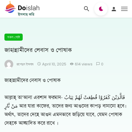
সকল পোষ্ট
জাহান্নামীদের লেবাস ও পোষাক
রাশেদুল ইসলাম
April 10, 2025
614 views
0
জাহান্নামীদের লেবাস ও পোষাক
আল্লাহ্ তা’আলা এরশাদ ফরমান- فَالَّذِيْنَ كَفَرُوْا قُطِعَتْ لَهُمْ ثِيَابُ
مَنْ نَّارٍ আর যারা কাফের, তাদের জন্য আগুনের কাপড় বানানো হবে।
অর্থাৎ, তাদের দেহে আগুন এমনভাবে জড়িয়ে যাবে, যেমন পোষাক
দেহকে আচ্ছাদিত করে রাখে ।