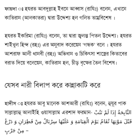
ফায়দা ঃ
হযরত আবদুল্লাহ ইবনে আব্বাস (রাযিঃ) বলেন, এখানে
কাতিরান (আলকাতরা) দ্বারা উদ্দেশ্য হল গলিত তাম্রবিশেষ ।
হযরত ইকরিমা (রাযিঃ) বলেন, তা দ্বারা জ্বলন্ত পিতল উদ্দেশ্য। হযরত
শাইখুল হিন্দ (রহঃ) এর অনুবাদ করেছেন ‘গন্ধক’ বলে । হযরত
আশরাফ আলী থানবী (রহঃ) অভিধান ও চিকিৎসা শাস্ত্রের কিতাবের
বরাত দিয়ে বলেছেন, কাতিরান হল, চীড় বৃক্ষের তৈল বিশেষ।
যেসব নারী বিলাপ করে কান্নাকাটি করে
হাদীস ঃ
হযরত আবু মালেক আশআরী (রাযিঃ) বলেন, হুযূর পাক
সাল্লাল্লাহু আলাইহি ওয়াসাল্লাম এরশাদ ফরমান- النَّابِحَةُ إِذَا لَمْ تَتُبْ
قَبْلَ مَوْتِهَا تُقَامُ يَوْمَ الْقِيَامَةِ وَ عَلَيْهَا سِرْبَالٌ مِنْ فَطِرَانِ وَ دَرْعُ
مِنْ جَرْبٍ –