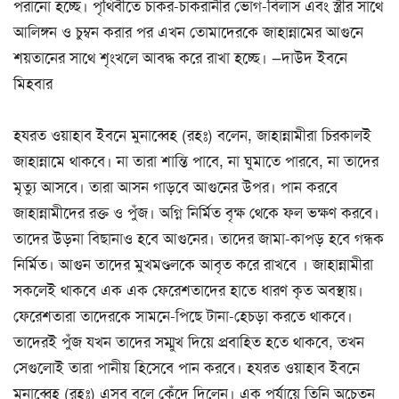
পরানো হচ্ছে। পৃথিবীতে চাকর-চাকরানীর ভোগ-বিলাস এবং স্ত্রীর সাথে
আলিঙ্গন ও চুম্বন করার পর এখন তোমাদেরকে জাহান্নামের আগুনে
শয়তানের সাথে শৃংখলে আবদ্ধ করে রাখা হচ্ছে। —দাউদ ইবনে
মিহবার
হযরত ওয়াহাব ইবনে মুনাব্বেহ (রহঃ) বলেন, জাহান্নামীরা চিরকালই
জাহান্নামে থাকবে। না তারা শান্তি পাবে, না ঘুমাতে পারবে, না তাদের
মৃত্যু আসবে। তারা আসন গাড়বে আগুনের উপর। পান করবে
জাহান্নামীদের রক্ত ও পুঁজ। অগ্নি নির্মিত বৃক্ষ থেকে ফল ভক্ষণ করবে।
তাদের উড়না বিছানাও হবে আগুনের। তাদের জামা-কাপড় হবে গন্ধক
নির্মিত। আগুন তাদের মুখমণ্ডলকে আবৃত করে রাখবে । জাহান্নামীরা
সকলেই থাকবে এক এক ফেরেশতাদের হাতে ধারণ কৃত অবস্থায়।
ফেরেশতারা তাদেরকে সামনে-পিছে টানা-হেচড়া করতে থাকবে।
তাদেরই পুঁজ যখন তাদের সম্মুখ দিয়ে প্রবাহিত হতে থাকবে, তখন
সেগুলোই তারা পানীয় হিসেবে পান করবে। হযরত ওয়াহাব ইবনে
মুনাব্বেহ (রহঃ) এসব বলে কেঁদে দিলেন। এক পর্যায়ে তিনি অচেতন