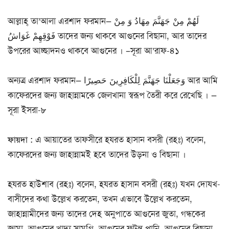
আল্লাহ্ তা’আলা এরশাদ ফরমান— لَهُمْ مِنْ جَهَنَّمَ مِهَادُ وَ مِنْ
فَوْقِهِمْ غَوَاشُ তাদের জন্য থাকবে আগুনের বিছানা, আর তাদের
উপরের আচ্ছাদনও থাকবে আগুনের । –সূরা আ’রাফ-৪১
অন্যত্র এরশাদ ফরমান— وَجَعَلْنَا جَهَنَّمَ لِلْكَافِرِينَ حَصِيرًا আর আমি
কাফেরদের জন্য জাহান্নামকে জেলখানা স্বরূপ তৈরী করে রেখেছি । —
সূরা ইসরা-৮
ফায়দা :
এ আয়াতের তাফসীরে হযরত হাসান বসরী (রহঃ) বলেন,
কাফেরদের জন্য জাহান্নামই হবে তাদের উড়না ও বিছানা ।
হযরত হাউশাব (রহঃ) বলেন, হযরত হাসান বসরী (রহঃ) যখন দোযখ-
বাসীদের কথা উল্লেখ করতেন, তখন এভাবে উল্লেখ করতেন,
জাহান্নামীদের জন্য তাদের দেহ অনুপাতে আগুনের জুতা, গন্ধকের
জামা, আগুনের খাদ্য সামগ্রি, আগুনের ফুটন্ত পানি, আগুনের বিছানা,