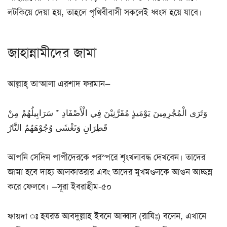
লটকিয়ে দেয়া হয়, তাহলে পৃথিবীবাসী সকলেই ধ্বংস হয়ে যাবে।
জাহান্নামীদের জামা
আল্লাহ্ তা’আলা এরশাদ ফরমান—
وَتَرَى الْمُجْرِمِينَ يَوْمَيذٍ مُقَرَّنِيْنَ فِي الْأَصْفَادِ * سَرَابِيلُهُمْ مِنْ
قَطِرَانِ وَتَغْشَى وُجُوْهَهُمُ النَّارُ
আপনি সেদিন পাপীদেরকে পরস্পরে শৃংখলাবদ্ধ দেখবেন। তাদের
জামা হবে দাহ্য আলকাতরার এবং তাদের মুখমণ্ডলকে আগুন আচ্ছন্ন
করে ফেলবে। —সূরা ইবরাহীম-৫০
ফায়দা ঃ
হযরত আবদুল্লাহ ইবনে আব্বাস (রাযিঃ) বলেন, এখানে