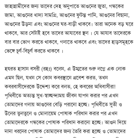
জাহান্নামীদের জন্য তাদের দেহ অনুপাতে আগুনের জুতা, গন্ধকের
জামা, আগুনের খাদ্য সামগ্রি, আগুনের ফুটন্ত পানি, আগুনের বিছানা,
আগুনের উড়না এবং আগুনের ঘর-বাড়ী থাকবে। তারা অনেক বড় ঘরে
থাকবে, আর সেটাই হবে তাদের আযাবের স্থল । যে আযাব তাদেরকে
বার বার ভোগ করতে থাকবে, গলাতে থাকবে এবং তাদের হাড়সমূহকে
ভেঙ্গে চূর্ণ-বিচূর্ণ করতে থাকবে ।
হযরত হাসান বসরী (রহঃ) বলেন, এ উম্মতের শুরু লগ্নে এক লোক
এমন ছিল, যখন সে কোন কবরস্থানে প্রবেশ করত, তখন
কবরবাসীদেরকে উদ্দেশ্য করে বলত, হে কবরের অধিবাসীরা!
পৃথিবীতে অত্যন্ত সুখ-স্বাচ্ছন্দ্যময় জীবন যাপন করার পর এখন
তোমাদের গলায় আগুনের বেড়ি পরানো হচ্ছে। পৃথিবীতে সুতী ও
উলের তুলতুলে ও মোলায়েম পোষাক পরিধান করার পর এখন
তোমাদেরকে গন্ধকের পোষাক পরিধান করানো হচ্ছে। আগুন দিয়ে
নানা ধরনের পোষাক তোমাদের জন্য তৈরি করা হচ্ছে ও তোমাদের