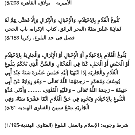
الأميرية – بولاق، القاهرة-5/203)
‌بُلُوغُ ‌الْغُلَامِ بِالِاحْتِلَامِ، وَالْإِحْبَالِ، وَالْإِنْزَالِ وَإِلَّا فَحَتَّى يَتِمَّ لَهُ
ثَمَانِيَةَ عَشْرَ سَنَةً (البحر الرائق، كتاب الإكراه، باب الحجر،
فصل فى حد البلوغ، زكريا-8/153)
‌بُلُوغُ ‌الْغُلَامِ بِالِاحْتِلَامِ أَوْ الْإِحْبَالِ أَوْ الْإِنْزَالِ، وَالْجَارِيَةُ بِالِاحْتِلَامِ
أَوْ الْحَيْضِ أَوْ الْحَبَلِ، كَذَا فِي الْمُخْتَارِ. وَالسِّنُّ الَّذِي يُحْكَمُ بِبُلُوغِ
الْغُلَامِ وَالْجَارِيَةِ إذَا انْتَهَيَا إلَيْهِ خَمْسَ عَشْرَةَ سَنَةً عِنْدَ أَبِي
يُوسُفَ وَمُحَمَّدٍ – رَحِمَهُمَا اللَّهُ تَعَالَى – وَهُوَ رِوَايَةٌ عَنْ أَبِي
حَنِيفَةَ – رَحِمَهُ اللَّهُ تَعَالَى – وَعَلَيْهِ الْفَتْوَى، …….. وَأَدْنَى مُدَّةِ
الْبُلُوغِ بِالِاحْتِلَامِ وَنَحْوِهِ فِي حَقِّ الْغُلَامِ اثْنَتَا عَشْرَةَ سَنَةً، وَفِي
الْجَارِيَةِ تِسْعُ سِنِينَ (الفتاوى الهندية-5/61)
شرط وجوبه: الإسلام والعقل البلوغ (الفتاوى الهندية-1/195)