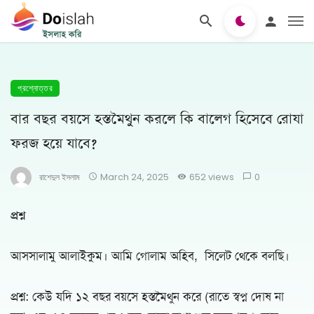
প্রশ্নোত্তর
বার বছর বয়সে হস্তমৈথুন করলে কি বালেগ হিসেবে রোযা
ফরজ হয়ে যাবে?
রাশেদুল ইসলাম
March 24, 2025
652 views
0
প্রশ্ন
আসসালামু আলাইকুম। আমি গোলাম অহিব, সিলেট থেকে বলছি।
প্রশ্ন: কেউ যদি ১২ বছর বয়সে হস্তমৈথুন করে (রাতে স্বপ্ন দোষ না