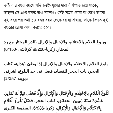
তাই বার বছর বয়সে যদি হস্তমৈথুনের দ্বারা বীর্যপাত হয়ে থাকে,
তাহলে সে প্রাপ্ত বয়স্ক তথা বালেগ। সেই সময় রোযা না রেখে আরো
দুই বছর পর তথা ১৪ বছর বয়স থেকে রোযা রাখায়, তাকে বিগত দুই
বছরের রোযা কাযা করতে হবে।
وبلوغ الغلام بالاحتلام، والإحبال والإنزال (الدر المختار مع رد
المحتار، زكريا-9/226، كرتاشى-6/153)
‌بلوغ ‌الغلام بالاحتلام والإحبال والإنزال إذا وطئ (هداية، كتاب
الحجر، باب الحجر للفساد، فصل فى حد البلوغ، اشرفى
ديوبند-3/357)
‌بُلُوغُ ‌الْغُلَامِ بِالِاحْتِلَامِ وَالْإِحْبَالِ وَالْإِنْزَالِ وَإِلَّا فَحَتَّى يَتِمَّ لَهُ ثَمَانِيَ
عَشْرَةَ سَنَةً (تبيين الحقائق، كتاب الحجر، فَصْلٌ ‌بُلُوغُ ‌الْغُلَامِ
بِالِاحْتِلَامِ وَالْإِحْبَالِ وَالْإِنْزَالِ، زكريا-6/286، المطبعة الكبرى