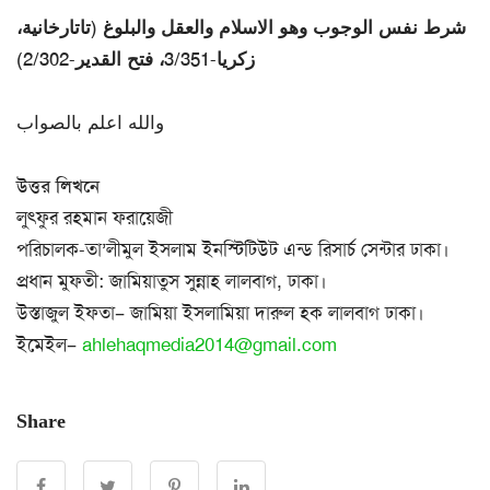
شرط نفس الوجوب وهو الاسلام والعقل والبلوغ (تاتارخانية،
زكريا-3/351، فتح القدير-2/302)
والله اعلم بالصواب
উত্তর লিখনে
লুৎফুর রহমান ফরায়েজী
পরিচালক-তা’লীমুল ইসলাম ইনস্টিটিউট এন্ড রিসার্চ সেন্টার ঢাকা।
প্রধান মুফতী: জামিয়াতুস সুন্নাহ লালবাগ, ঢাকা।
উস্তাজুল ইফতা– জামিয়া ইসলামিয়া দারুল হক লালবাগ ঢাকা।
ইমেইল–
ahlehaqmedia2014@gmail.com
Share