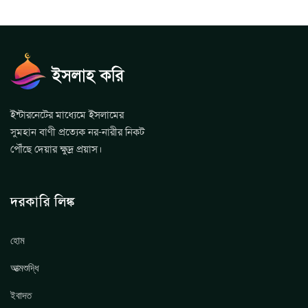
ইন্টারনেটের মাধ্যেমে ইসলামের
সুমহান বাণী প্রত্যেক নর-নারীর নিকট
পৌঁছে দেয়ার ক্ষুদ্র প্রয়াস।
দরকারি লিঙ্ক
হোম
আত্মশুদ্ধি
ইবাদত