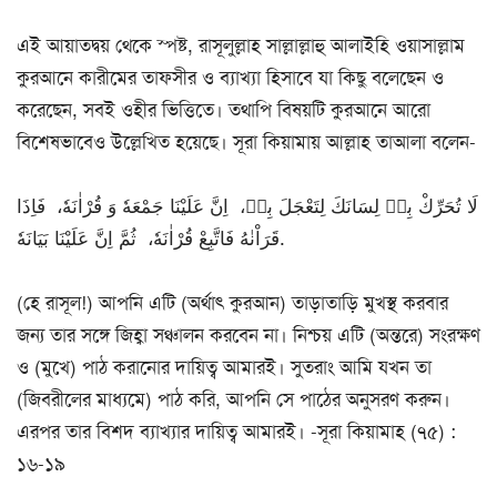
এই আয়াতদ্বয় থেকে স্পষ্ট, রাসূলুল্লাহ সাল্লাল্লাহু আলাইহি ওয়াসাল্লাম
কুরআনে কারীমের তাফসীর ও ব্যাখ্যা হিসাবে যা কিছু বলেছেন ও
করেছেন, সবই ওহীর ভিত্তিতে। তথাপি বিষয়টি কুরআনে আরো
বিশেষভাবেও উল্লেখিত হয়েছে। সূরা কিয়ামায় আল্লাহ তাআলা বলেন-
لَا تُحَرِّكْ بِهٖ لِسَانَكَ لِتَعْجَلَ بِهٖ، اِنَّ عَلَیْنَا جَمْعَهٗ وَ قُرْاٰنَهٗ، فَاِذَا
قَرَاْنٰهُ فَاتَّبِعْ قُرْاٰنَهٗ، ثُمَّ اِنَّ عَلَیْنَا بَیَانَهٗ.
(হে রাসূল!) আপনি এটি (অর্থাৎ কুরআন) তাড়াতাড়ি মুখস্থ করবার
জন্য তার সঙ্গে জিহ্বা সঞ্চালন করবেন না। নিশ্চয় এটি (অন্তরে) সংরক্ষণ
ও (মুখে) পাঠ করানোর দায়িত্ব আমারই। সুতরাং আমি যখন তা
(জিবরীলের মাধ্যমে) পাঠ করি, আপনি সে পাঠের অনুসরণ করুন।
এরপর তার বিশদ ব্যাখ্যার দায়িত্ব আমারই। -সূরা কিয়ামাহ (৭৫) :
১৬-১৯