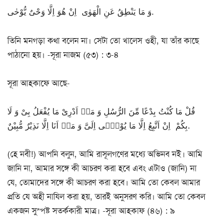
وَ مَا یَنْطِقُ عَنِ الْهَوٰی اِنْ هُوَ اِلَّا وَحْیٌ یُّوْحٰی.
তিনি মনগড়া কথা বলেন না। সেটা তো খালেস ওহী, যা তাঁর কাছে
পাঠানো হয়। -সূরা নাজম (৫৩) : ৩-৪
সূরা আহকাফে আছে-
قُلْ مَا كُنْتُ بِدْعًا مِّنَ الرُّسُلِ وَ مَاۤ اَدْرِیْ مَا یُفْعَلُ بِیْ وَ لَا
بِكُمْ اِنْ اَتَّبِعُ اِلَّا مَا یُوْحٰۤی اِلَیَّ وَ مَاۤ اَنَا اِلَّا نَذِیْرٌ مُّبِیْنٌ.
(হে নবী!) আপনি বলুন, আমি রাসূলগণের মধ্যে অভিনব নই। আমি
জানি না, আমার সঙ্গে কী আচরণ করা হবে এবং এটাও (জানি) না
যে, তোমাদের সঙ্গে কী আচরণ করা হবে। আমি তো কেবল আমার
প্রতি যে অহী নাযিল করা হয়, তারই অনুসরণ করি। আমি তো কেবল
একজন সুস্পষ্ট সতর্ককারী মাত্র। -সূরা আহকাফ (৪৬) : ৯