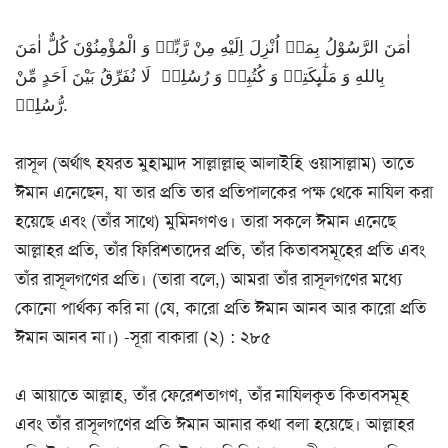
اٰمَنَ الرَّسُوْلُ بِمَاۤ اُنْزِلَ اِلَیْهِ مِنْ رَّبِّهٖ وَ الْمُؤْمِنُوْنَ كُلٌّ اٰمَنَ
بِاللهِ وَ مَلٰٓىِٕكَتِهٖ وَ كُتُبِهٖ وَ رُسُلِهٖ لَا نُفَرِّقُ بَیْنَ اَحَدٍ مِّنْ
رُّسُلِهٖ.
রাসূল (অর্থাৎ হযরত মুহাম্মাদ সাল্লাল্লাহু আলাইহি ওয়াসাল্লাম) তাতে
ঈমান এনেছেন, যা তার প্রতি তার প্রতিপালকের পক্ষ থেকে নাযিল করা
হয়েছে এবং (তাঁর সাথে) মুমিনগণও। তারা সকলে ঈমান এনেছে
আল্লাহর প্রতি, তাঁর ফিরিশতাদের প্রতি, তাঁর কিতাবসমূহের প্রতি এবং
তাঁর রাসূলগণের প্রতি। (তারা বলে,) আমরা তাঁর রাসূলগণের মধ্যে
কোনো পার্থক্য করি না (যে, কারো প্রতি ঈমান আনব আর কারো প্রতি
ঈমান আনব না।) -সূরা বাকারা (২) : ২৮৫
এ আয়াতে আল্লাহ, তাঁর ফেরেশতাগণ, তাঁর নাযিলকৃত কিতাবসমূহ
এবং তাঁর রাসূলগণের প্রতি ঈমান আনার কথা বলা হয়েছে। আল্লাহর