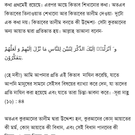
কথা প্রথমেই রয়েছে। এরপর আছে কিতাব শিখানোর কথা। অতএব
কিতাবের তিলাওয়াত শেখানো আর কিতাবের তালীম দেওয়া- দুটো
এক কথা নয়। কিতাবের তালীম বলতে কী উদ্দেশ্য- সেটা কুরআনের
অন্য আয়াত দ্বারা প্রতিভাত হয়। আল্লাহ তাআলা বলেন-
و َ اَنْزَلْنَاۤ اِلَیْكَ الذِّكْرَ لِتُبَیِّنَ لِلنَّاسِ مَا نُزِّلَ اِلَیْهِمْ وَ لَعَلَّهُمْ
یَتَفَكَّرُوْنَ.
(হে নবী!) আমি আপনার প্রতি এই কিতাব নাযিল করেছি, যাতে
আপনি মানুষের সামনে সেইসব বিষয়ের ব্যাখ্যা করে দেন, যা তাদের
প্রতি নাযিল করা হয়েছে এবং যাতে তারা চিন্তা-ভাবনা করে। -সূরা নাহ্ল
(১৬) : ৪৪
অতএব কুরআনের তালীম দ্বারা উদ্দেশ্য হল, কুরআনের কোন্ আয়াতের
কী মর্ম, কোন্ আয়াতে কী বিধান, এবং সেই বিধান পালনের কী