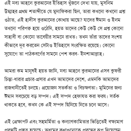
এই নব্য আহলে কুরআনের ইতিহাস খুঁজলে দেখা যায়, মুসলিম
উম্মাহর প্রথম শতাব্দীতে যে মুনাফিকরা ছিল, তারা কখনো কখনো প্রশ্ন
ওঠাত, এই হাদীস কুরআনের কোথায় আছে? যাদের ঈমান ও ইলম
তখনো পরিপক্ব হয়ে ওঠেনি, হয়ত তাদের কেউ কেউ সে প্রশ্ন কোনো
সাহাবী বা কোনো তাবেয়ীর সামনে রাখত। তখন তাঁরা তাদের সংশয়
কীভাবে দূর করতেন সেটাও ইতিহাসে সংরক্ষিত রয়েছে। কোনো
সুযোগে তা পাঠকবর্গের সামনে পেশ করব- ইনশাআল্লাহ।
আমরা কম মানুষই হয়ত জানি, নব্য আহলে কুরআনের এসব কুফরী
চিন্তা-ধারার প্রচার-প্রসার এখন আমাদের দেশে, এমনকি আমাদের
রাজধানীতেই চলছে। প্রয়োজন সতর্কতা ও বিচক্ষণতা। মুমিনের জন্য
ঈমান সবচেয়ে বড় সম্পদ। এই সম্পদ হেফাযত করা ফরয। সর্তক
থাকতে হবে, কখন কে এই সম্পদ ছিনিয়ে নিতে চলে আসে।
এই প্রেক্ষাপট এবং সহমর্মিতা ও কল্যাণকামিতার ভিত্তিতেই বক্ষ্যমাণ
প্রবন্ধটি প্রস্তুত হয়েছে। অধমের কথাগুলোকে প্রবন্ধের রূপ দিয়েছেন