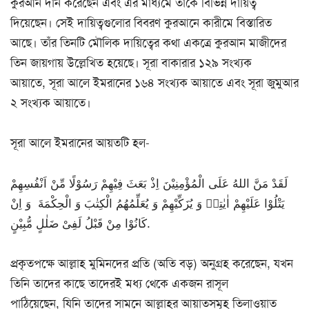
কুরআন দান করেছেন এবং এর মাধ্যমে তাঁকে বিভিন্ন দায়িত্ব
দিয়েছেন। সেই দায়িত্বগুলোর বিবরণ কুরআনে কারীমে বিস্তারিত
আছে। তাঁর তিনটি মৌলিক দায়িত্বের কথা একত্রে কুরআন মাজীদের
তিন জায়গায় উল্লেখিত হয়েছে। সূরা বাকারার ১২৯ সংখ্যক
আয়াতে, সূরা আলে ইমরানের ১৬৪ সংখ্যক আয়াতে এবং সূরা জুমুআর
২ সংখ্যক আয়াতে।
সূরা আলে ইমরানের আয়তটি হল-
لَقَدْ مَنَّ اللهُ عَلَی الْمُؤْمِنِیْنَ اِذْ بَعَثَ فِیْهِمْ رَسُوْلًا مِّنْ اَنْفُسِهِمْ
یَتْلُوْا عَلَیْهِمْ اٰیٰتِهٖ وَ یُزَكِّیْهِمْ وَ یُعَلِّمُهُمُ الْكِتٰبَ وَ الْحِكْمَةَ وَ اِنْ
كَانُوْا مِنْ قَبْلُ لَفِیْ ضَلٰلٍ مُّبِیْنٍ.
প্রকৃতপক্ষে আল্লাহ মুমিনদের প্রতি (অতি বড়) অনুগ্রহ করেছেন, যখন
তিনি তাদের কাছে তাদেরই মধ্য থেকে একজন রাসূল
পাঠিয়েছেন, যিনি তাদের সামনে আল্লাহর আয়াতসমূহ তিলাওয়াত