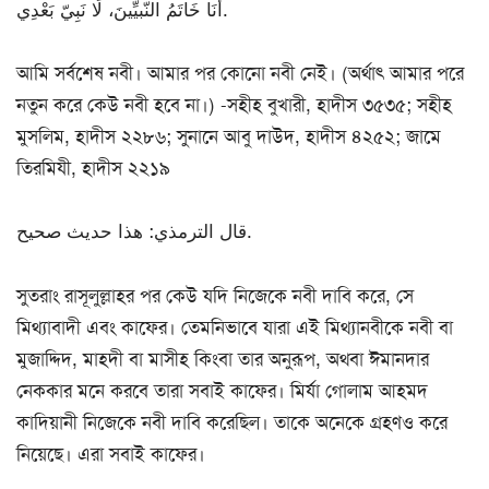
أَنَا خَاتَمُ النّبيِّينَ، لَا نَبِيّ بَعْدِي.
আমি সর্বশেষ নবী। আমার পর কোনো নবী নেই। (অর্থাৎ আমার পরে
নতুন করে কেউ নবী হবে না।) -সহীহ বুখারী, হাদীস ৩৫৩৫; সহীহ
মুসলিম, হাদীস ২২৮৬; সুনানে আবু দাউদ, হাদীস ৪২৫২; জামে
তিরমিযী, হাদীস ২২১৯
قال الترمذي: هذا حديث صحيح.
সুতরাং রাসূলুল্লাহর পর কেউ যদি নিজেকে নবী দাবি করে, সে
মিথ্যাবাদী এবং কাফের। তেমনিভাবে যারা এই মিথ্যানবীকে নবী বা
মুজাদ্দিদ, মাহদী বা মাসীহ কিংবা তার অনুরূপ, অথবা ঈমানদার
নেককার মনে করবে তারা সবাই কাফের। মির্যা গোলাম আহমদ
কাদিয়ানী নিজেকে নবী দাবি করেছিল। তাকে অনেকে গ্রহণও করে
নিয়েছে। এরা সবাই কাফের।