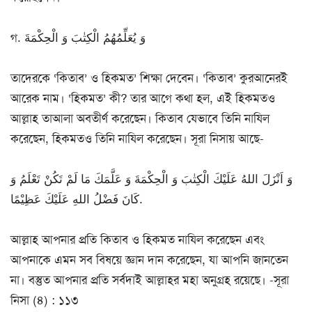
গ. وَ یُعَلِّمُهُمُ الْكِتٰبَ وَ الْحِكْمَةَ
তাদেরকে ‘কিতাব’ ও হিকমত’ শিক্ষা দেবেন। ‘কিতাব’ কুরআনেরই
আরেক নাম। ‘হিকমত’ কী? তার আগে কথা হল, এই হিকমতও
আল্লাহ তাআলা অবতীর্ণ করেছেন। কিতাব যেভাবে তিনি নাযিল
করেছেন, হিকমতও তিনি নাযিল করেছেন। সূরা নিসায় আছে-
وَ اَنْزَلَ اللهُ عَلَیْكَ الْكِتٰبَ وَ الْحِكْمَةَ وَ عَلَّمَكَ مَا لَمْ تَكُنْ تَعْلَمُ وَ
كَانَ فَضْلُ اللهِ عَلَیْكَ عَظِیْمًا.
আল্লাহ আপনার প্রতি কিতাব ও হিকমত নাযিল করেছেন এবং
আপনাকে এমন সব বিষয়ে জ্ঞান দান করেছেন, যা আপনি জানতেন
না। বস্তুত আপনার প্রতি সর্বদাই আল্লাহর মহা অনুগ্রহ রয়েছে। -সূরা
নিসা (৪) : ১১৩