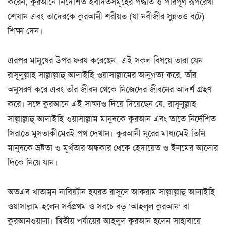
করেন, কুরআনে নির্দেশিত ইবাদতসমূহের পদ্ধতি ও পরিপূর্ণ রূপরেখা
শেখান এবং তাদেরকে কুরআনী শরীয়ত (যা নবীজীর সুন্নতও বটে)
শিক্ষা দেন।
এরপর মানুষের উপর ফরয করেছেন- এই সকল বিষয়ে তারা যেন
রাসূলুল্লাহ সাল্লাল্লাহু আলাইহি ওয়াসাল্লামের আনুগত্য করে, তাঁর
অনুসরণ করে এবং তাঁর জীবন থেকে নিজেদের জীবনের আদর্শ গ্রহণ
করে। সঙ্গে কুরআনে এই সাক্ষ্যও দিয়ে দিয়েছেন যে, রাসূলুল্লাহ
সাল্লাল্লাহু আলাইহি ওয়াসাল্লাম মানুষকে কুরআন এবং তাতে নির্দেশিত
সিরাতে মুসতাকীমেরই পথ দেখান। কুরআনী নূরের মাধ্যমেই তিনি
মানুষকে ভ্রষ্টতা ও মূর্খতার অন্ধকার থেকে হেদায়েত ও ইলমের আলোর
দিকে নিয়ে যান।
অতএব খাতামুন নাবিয়্যীন হযরত রাসূলে আকরাম সাল্লাল্লাহু আলাইহি
ওয়াসাল্লাম হলেন সর্বপ্রথম ও সবচে বড় ‘আহলুল কুরআন’ বা
কুরআনওয়ালা। দ্বিতীয় পর্যায়ের আহলুল কুরআন হলেন সাহাবায়ে