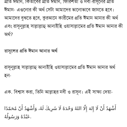
প্রতি ঈমান, কিতাবের প্রতি ঈমান, ফিরিশতা ও নবী-রাসূলের প্রতি
ঈমান- এগুলোর কী অর্থ সেটা আমাদের ভালোভাবে জানতে হবে।
আমাদের বুঝতে হবে, কুরআনে কারীমের প্রতি ঈমান আনার কী অর্থ
এবং রাসূলুল্লাহ সাল্লাল্লাহু আলাইহি ওয়াসাল্লামের প্রতি ঈমান আনার কী
অর্থ?
রাসূলের প্রতি ঈমান আনার অর্থ
রাসূলুল্লাহ সাল্লাল্লাহু আলাইহি ওয়াসাল্লামের প্রতি ঈমান আনার অর্থ
হল-
এক. বিশ্বাস করা, তিনি আল্লাহর নবী ও রাসূল। এই সাক্ষ্য দেয়া-
أَشْهَدُ أَنْ لَا إِلهَ إِلّا اللهُ وَحْدَهُ لَا شَرِيكَ لَهُ، وَأَشْهَدُ أَنّ مُحَمّدًا
عَبْدُهُ وَرَسُولُهُ.