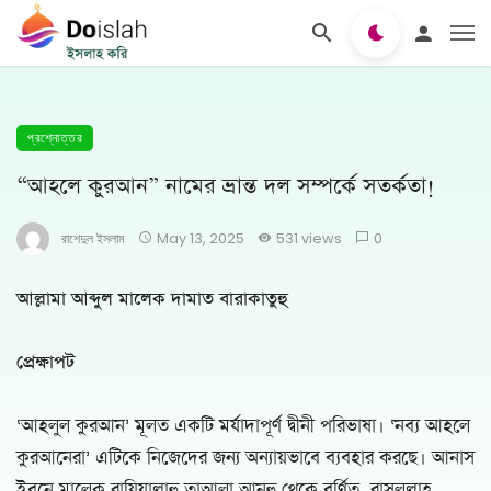
প্রশ্নোত্তর
“আহলে কুরআন” নামের ভ্রান্ত দল সম্পর্কে সতর্কতা!
রাশেদুল ইসলাম
May 13, 2025
531 views
0
আল্লামা আব্দুল মালেক দামাত বারাকাতুহু
প্রেক্ষাপট
‘আহলুল কুরআন’ মূলত একটি মর্যাদাপূর্ণ দ্বীনী পরিভাষা। ‘নব্য আহলে
কুরআনেরা’ এটিকে নিজেদের জন্য অন্যায়ভাবে ব্যবহার করছে। আনাস
ইবনে মালেক রাযিয়াল্লাহু তাআলা আনহু থেকে বর্ণিত, রাসূলুল্লাহ