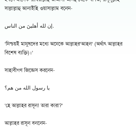
সাল্লাল্লাহু আলাইহি ওয়াসাল্লাম বলেন-
إن لله أهلينَ من الناس.
‘নিশ্চয়ই মানুষদের মধ্যে অনেকে আল্লাহর‘আহল’ (অর্থাৎ আল্লাহর
বিশেষ ব্যক্তি)।’
সাহাবীগণ জিজ্ঞেস করলেন-
يا رسول الله من هم؟
‘হে আল্লাহর রাসূল! তারা কারা?’
আল্লাহর রাসূল বললেন-