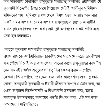
আর সাহাবায়ে কেরামকে রাসূলুল্লাহ সাল্লাল্লাহু আলাইহি ওয়াসাল্লাম যে
কুরআনী যিন্দেগীর উপর রেখে গিয়েছেন সেটাই ‘সাবীলুল মুমিনীন’-
মুমিনদের পথ। মুমিনদের পথ থেকে বিমুখ হওয়া আল্লাহ তাআলার
নিকট এমন অপরাধ, যেমন অপরাধ রাসূলুল্লাহ সাল্লাল্লাহু আলাইহি
ওয়াসাল্লামের বিরুদ্ধাচরণ করা। এই দুই অপরাধের একই শাস্তি আর
সেটা হল জাহান্নাম।
‘আহলে কুরআন’ নামধারীরা রাসূলুল্লাহ সাল্লাল্লাহু আলাইহি
ওয়াসাল্লামকে -নাউযুবিল্লাহ- ডাকপিয়নের মত মনে করে। ডাকপিয়ন
পত্র পৌঁছে দিলেই তার কাজ শেষ। তাদের কাছে রাসূলুল্লাহর কাজটিও
যেন এমনই। অর্থাৎ রাসূলের দায়িত্ব ছিল কেবল কুরআন পৌঁছে
দেওয়া। তিনি পৌঁছে দিয়েছেন; ব্যস, তাঁর কাজ শেষ। এখন কুরআন
বোঝা, তদনুযায়ী কুরআনী ও ঈমানী জীবনের রূপরেখা তৈরি করা, তা
থেকে আল্লাহর নির্দেশনাবলি ও বিধানাবলি উদ্ঘাটন করা, তাতে
ফরযকৃত ইবাদতসমূহ আদায়ের পদ্ধতি নির্ধারণ করা- এই সব কাজ
আমাদের!! নাউযুবিল্লাহ।