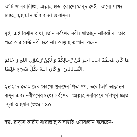
আমি সাক্ষ্য দিচ্ছি, আল্লাহ ছাড়া কোনো মাবুদ নেই। আরো সাক্ষ্য
দিচ্ছি, মুহাম্মাদ তাঁর বান্দা ও রাসূল।
দুই. এই বিশ্বাস রাখা, তিনি সর্বশেষ নবী। খাতামুন নাবিয়্যীন। তাঁর
পরে আর কেউ নবী হবে না। আল্লাহ তাআলা বলেন-
مَا كَانَ مُحَمَّدٌ اَبَاۤ اَحَدٍ مِّنْ رِّجَالِكُمْ وَ لٰكِنْ رَّسُوْلَ اللهِ وَ خَاتَمَ
النَّبِیّٖنَ وَ كَانَ اللهُ بِكُلِّ شَیْءٍ عَلِیْمًا.
মুহাম্মাদ তোমাদের কোনো পুরুষের পিতা নন; তবে তিনি আল্লাহর
রাসূল এবং নবীগণের মধ্যে সর্বশেষ। আল্লাহ সর্ববিষয়ে পরিপূর্ণ জ্ঞাত।
-সূরা আহযাব (৩৩) : ৪০
স্বয়ং রাসূলে কারীম সাল্লাল্লাহু আলাইহি ওয়াসাল্লাম বলেছেন-