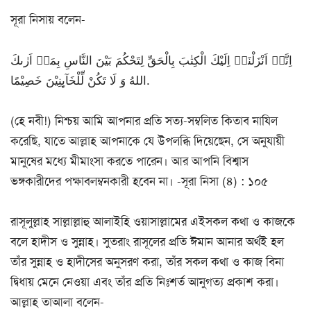
সূরা নিসায় বলেন-
اِنَّاۤ اَنْزَلْنَاۤ اِلَیْكَ الْكِتٰبَ بِالْحَقِّ لِتَحْكُمَ بَیْنَ النَّاسِ بِمَاۤ اَرٰىكَ
اللهُ وَ لَا تَكُنْ لِّلْخَآىِٕنِیْنَ خَصِیْمًا.
(হে নবী!) নিশ্চয় আমি আপনার প্রতি সত্য-সম্বলিত কিতাব নাযিল
করেছি, যাতে আল্লাহ আপনাকে যে উপলব্ধি দিয়েছেন, সে অনুযায়ী
মানুষের মধ্যে মীমাংসা করতে পারেন। আর আপনি বিশ্বাস
ভঙ্গকারীদের পক্ষাবলম্বনকারী হবেন না। -সূরা নিসা (৪) : ১০৫
রাসূলুল্লাহ সাল্লাল্লাহু আলাইহি ওয়াসাল্লামের এইসকল কথা ও কাজকে
বলে হাদীস ও সুন্নাহ। সুতরাং রাসূলের প্রতি ঈমান আনার অর্থই হল
তাঁর সুন্নাহ ও হাদীসের অনুসরণ করা, তাঁর সকল কথা ও কাজ বিনা
দ্বিধায় মেনে নেওয়া এবং তাঁর প্রতি নিঃশর্ত আনুগত্য প্রকাশ করা।
আল্লাহ তাআলা বলেন-