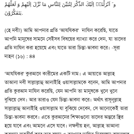
و َ اَنْزَلْنَاۤ اِلَیْكَ الذِّكْرَ لِتُبَیِّنَ لِلنَّاسِ مَا نُزِّلَ اِلَیْهِمْ وَ لَعَلَّهُمْ
یَتَفَكَّرُوْنَ.
(হে নবী!) আমি আপনার প্রতি ‘আযযিকর’ নাযিল করেছি, যাতে
আপনি মানুষের সামনে সেইসব বিষয়ের ব্যাখ্যা করে দেন, যা তাদের
প্রতি নাযিল করা হয়েছে এবং যাতে তারা চিন্তা-ভাবনা করে। -সূরা
নাহল (১৬) : ৪৪
‘আযযিকর’ কুরআনে কারীমের একটি নাম। এ আয়াতে আল্লাহ
তাআলা নবী সাল্লাল্লাহু আলাইহি ওয়াসাল্লামকে বলেন, আমি আপনার
প্রতি কুরআন নাযিল করেছি, যেন আপনি তা মানুষকে খুলে খুলে
বুঝিয়ে দেন। আর তারাও যেন চিন্তা-ভাবনা করে। অর্থাৎ রাসূলুল্লাহ
সাল্লাল্লাহু আলাইহি ওয়াসাল্লাম যা বুঝিয়ে দেবেন, সে আলোকেই তারা
চিন্তা-ভাবনা করবে। এতে কুরআনের শিক্ষাগুলো তাদের অন্তরে স্থির
হয়ে যাবে এবং আমলে এসে যাবে। লক্ষণীয় হল, আল্লাহ তাআলা