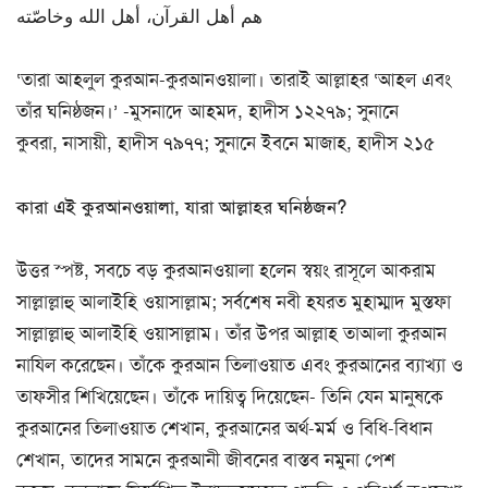
هم أهل القرآن، أهل الله وخاصّته
‘তারা আহলুল কুরআন-কুরআনওয়ালা। তারাই আল্লাহর ‘আহল এবং
তাঁর ঘনিষ্ঠজন।’ -মুসনাদে আহমদ, হাদীস ১২২৭৯; সুনানে
কুবরা, নাসায়ী, হাদীস ৭৯৭৭; সুনানে ইবনে মাজাহ, হাদীস ২১৫
কারা এই কুরআনওয়ালা, যারা আল্লাহর ঘনিষ্ঠজন?
উত্তর স্পষ্ট, সবচে বড় কুরআনওয়ালা হলেন স্বয়ং রাসূলে আকরাম
সাল্লাল্লাহু আলাইহি ওয়াসাল্লাম; সর্বশেষ নবী হযরত মুহাম্মাদ মুস্তফা
সাল্লাল্লাহু আলাইহি ওয়াসাল্লাম। তাঁর উপর আল্লাহ তাআলা কুরআন
নাযিল করেছেন। তাঁকে কুরআন তিলাওয়াত এবং কুরআনের ব্যাখ্যা ও
তাফসীর শিখিয়েছেন। তাঁকে দায়িত্ব দিয়েছেন- তিনি যেন মানুষকে
কুরআনের তিলাওয়াত শেখান, কুরআনের অর্থ-মর্ম ও বিধি-বিধান
শেখান, তাদের সামনে কুরআনী জীবনের বাস্তব নমুনা পেশ