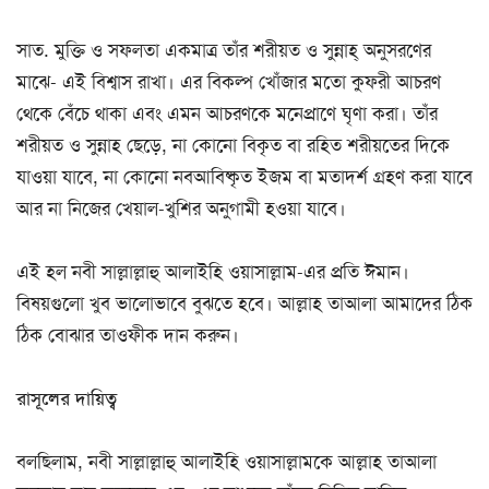
সাত. মুক্তি ও সফলতা একমাত্র তাঁর শরীয়ত ও সুন্নাহ্ অনুসরণের
মাঝে- এই বিশ্বাস রাখা। এর বিকল্প খোঁজার মতো কুফরী আচরণ
থেকে বেঁচে থাকা এবং এমন আচরণকে মনেপ্রাণে ঘৃণা করা। তাঁর
শরীয়ত ও সুন্নাহ ছেড়ে, না কোনো বিকৃত বা রহিত শরীয়তের দিকে
যাওয়া যাবে, না কোনো নবআবিষ্কৃত ইজম বা মতাদর্শ গ্রহণ করা যাবে
আর না নিজের খেয়াল-খুশির অনুগামী হওয়া যাবে।
এই হল নবী সাল্লাল্লাহু আলাইহি ওয়াসাল্লাম-এর প্রতি ঈমান।
বিষয়গুলো খুব ভালোভাবে বুঝতে হবে। আল্লাহ তাআলা আমাদের ঠিক
ঠিক বোঝার তাওফীক দান করুন।
রাসূলের দায়িত্ব
বলছিলাম, নবী সাল্লাল্লাহু আলাইহি ওয়াসাল্লামকে আল্লাহ তাআলা