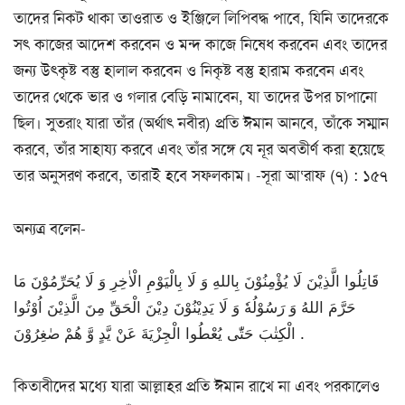
তাদের নিকট থাকা তাওরাত ও ইঞ্জিলে লিপিবদ্ধ পাবে, যিনি তাদেরকে
সৎ কাজের আদেশ করবেন ও মন্দ কাজে নিষেধ করবেন এবং তাদের
জন্য উৎকৃষ্ট বস্তু হালাল করবেন ও নিকৃষ্ট বস্তু হারাম করবেন এবং
তাদের থেকে ভার ও গলার বেড়ি নামাবেন, যা তাদের উপর চাপানো
ছিল। সুতরাং যারা তাঁর (অর্থাৎ নবীর) প্রতি ঈমান আনবে, তাঁকে সম্মান
করবে, তাঁর সাহায্য করবে এবং তাঁর সঙ্গে যে নূর অবতীর্ণ করা হয়েছে
তার অনুসরণ করবে, তারাই হবে সফলকাম। -সূরা আ‘রাফ (৭) : ১৫৭
অন্যত্র বলেন-
قَاتِلُوا الَّذِیْنَ لَا یُؤْمِنُوْنَ بِاللهِ وَ لَا بِالْیَوْمِ الْاٰخِرِ وَ لَا یُحَرِّمُوْنَ مَا
حَرَّمَ اللهُ وَ رَسُوْلُهٗ وَ لَا یَدِیْنُوْنَ دِیْنَ الْحَقِّ مِنَ الَّذِیْنَ اُوْتُوا
الْكِتٰبَ حَتّٰی یُعْطُوا الْجِزْیَةَ عَنْ یَّدٍ وَّ هُمْ صٰغِرُوْنَ .
কিতাবীদের মধ্যে যারা আল্লাহর প্রতি ঈমান রাখে না এবং পরকালেও