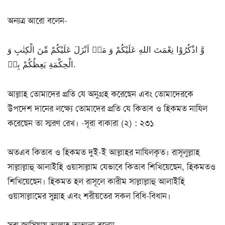
অন্যত্র আরো বলেন-
وَّ اذْكُرُوْا نِعْمَتَ اللهِ عَلَیْكُمْ وَ مَاۤ اَنْزَلَ عَلَیْكُمْ مِّنَ الْكِتٰبِ وَ
الْحِكْمَةِ یَعِظُكُمْ بِهٖ.
আল্লাহ তোমাদের প্রতি যে অনুগ্রহ করেছেন এবং তোমাদেরকে
উপদেশ দানের লক্ষ্যে তোমাদের প্রতি যে কিতাব ও হিকমত নাযিল
করেছেন তা স্মরণ রেখ। -সূরা বাকারা (২) : ২৩১
অতএব কিতাব ও হিকমত দুই-ই আল্লাহর নাযিলকৃত। রাসূলুল্লাহ
সাল্লাল্লাহু আলাইহি ওয়াসাল্লাম যেভাবে কিতাব শিখিয়েছেন, হিকমতও
শিখিয়েছেন। হিকমত হল রাসূলে কারীম সাল্লাল্লাহু আলাইহি
ওয়াসাল্লামের সুন্নাহ এবং শরীয়তের সকল বিধি-বিধান।
সূরা জাসিয়ায় আল্লাহ তাআলা বলেন-