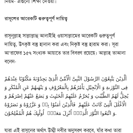
নিয়ম- এগুলো শিক্ষা দেওয়া।
রাসূলের আরেকটি গুরুত্বপূর্ণ দায়িত্ব
রাসূলুল্লাহ সাল্লাল্লাহু আলাইহি ওয়াসাল্লামের আরেকটি গুরুত্বপূর্ণ
দায়িত্ব, উৎকৃষ্ট বস্তু হালাল করা এবং নিকৃষ্ট বস্তু হারাম করা। সূরা
আ‘রাফের ১৫৭ সংখ্যক আয়াতে তার বিবরণ রয়েছে। আল্লাহ তাআলা
বলেন-
اَلَّذِیْنَ یَتَّبِعُوْنَ الرَّسُوْلَ النَّبِیَّ الْاُمِّیَّ الَّذِیْ یَجِدُوْنَهٗ مَكْتُوْبًا عِنْدَهُمْ
فِی التَّوْرٰىةِ وَ الْاِنْجِیْلِ یَاْمُرُهُمْ بِالْمَعْرُوْفِ وَ یَنْهٰىهُمْ عَنِ الْمُنْكَرِ وَ
یُحِلُّ لَهُمُ الطَّیِّبٰتِ وَ یُحَرِّمُ عَلَیْهِمُ الْخَبٰٓىِٕثَ وَ یَضَعُ عَنْهُمْ اِصْرَهُمْ وَ
الْاَغْلٰلَ الَّتِیْ كَانَتْ عَلَیْهِمْ فَالَّذِیْنَ اٰمَنُوْا بِهٖ وَ عَزَّرُوْهُ وَ نَصَرُوْهُ
وَ اتَّبَعُوا النُّوْرَ الَّذِیْۤ اُنْزِلَ مَعَهٗۤ اُولٰٓىِٕكَ هُمُ الْمُفْلِحُوْنَ.
যারা এই রাসূলের অর্থাৎ উম্মী নবীর অনুসরণ করবে, যাঁর কথা তারা