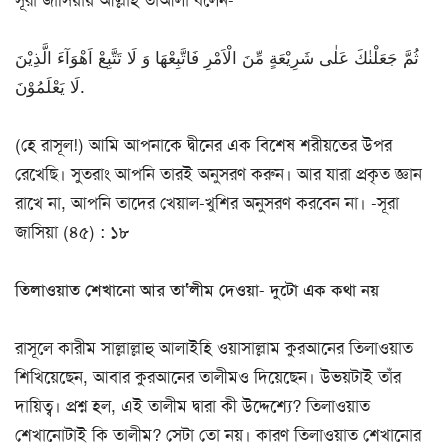
ثُمَّ جَعَلْنٰكَ عَلٰی شَرِیْعَةٍ مِّنَ الْاَمْرِ فَاتَّبِعْهَا وَ لَا تَتَّبِعْ اَهْوَآءَ الَّذِیْنَ
لَا یَعْلَمُوْنَ.
(হে রাসূল!) আমি আপনাকে দ্বীনের এক বিশেষ শরীয়তের উপর
রেখেছি। সুতরাং আপনি তারই অনুসরণ করুন। আর যারা প্রকৃত জ্ঞান
রাখে না, আপনি তাদের খেয়াল-খুশির অনুসরণ করবেন না। -সূরা
জাসিয়া (৪৫) : ১৮
তিলাওয়াত শেখানো আর তা‘লীম দেওয়া- দুটো এক কথা নয়
রাসূলে কারীম সাল্লাল্লাহু আলাইহি ওয়াসাল্লাম কুরআনের তিলাওয়াত
শিখিয়েছেন, আবার কুরআনের তালীমও দিয়েছেন। উভয়টাই তাঁর
দায়িত্ব। প্রশ্ন হল, এই তালীম দ্বারা কী উদ্দেশ্যে? তিলাওয়াত
শেখানোটাই কি তালীম? সেটা তো নয়। কারণ তিলাওয়াত শেখানোর