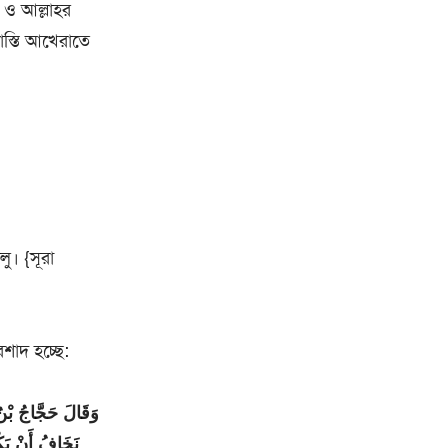
ঠ ও আল্লাহর
াস্তি আখেরাতে
ু। {সূরা
শাদ হচ্ছে:
وَقَالَ حَجَّاجُ بْنُ
نَخَافُ أَنْ يَ