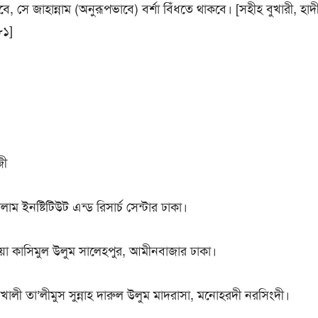
, সে জাহান্নাম (অনুরূপভাবে) বর্শা বিঁধতে থাকবে। [সহীহ বুখারী, হ
৮১]
জী
ম ইনষ্টিটিউট এন্ড রিসার্চ সেন্টার ঢাকা।
য়া কাসিমুল উলুম সালেহপুর, আমীনবাজার ঢাকা।
লখালী তা’লীমুস সুন্নাহ দারুল উলুম মাদরাসা, মনোহরদী নরসিংদী।