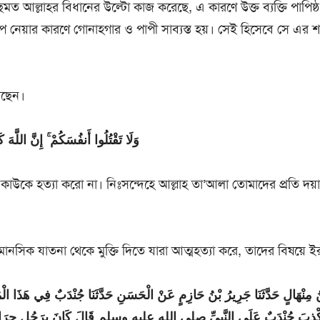
েমত আল্লাহর বিধানের উল্টো কাজ করেছে, এ কারণে উক্ত ব্যক্তি পাপিষ্
প নেয়ার কারণে গোনাহগার ও পাপী সাব্যস্ত হয়। সেই হিসেবে সে এর শ
েছেন।
وَلَا تَقْتُلُوا أَنفُسَكُمْ ۚ إِنَّ اللَّهَ كَ
উকে হত্যা করো না। নিঃসন্দেহে আল্লাহ তা’আলা তোমাদের প্রতি দয়াল
মানসিক যাতনা থেকে মুক্তি দিতে যারা আত্মহত্যা করে, তাদের বিষয়ে ইর
 مِنْهَالٍ حَدَّثَنَا جَرِيرُ بْنُ حَازِمٍ عَنْ الْحَسَنِ حَدَّثَنَا جُنْدَبٌ فِي هَذَا الْ
كْذِبَ جُنْدَبٌ عَلَى النَّبِيِّ صلى الله عليه وسلم قَالَ كَانَ بِرَجُلٍ جِرَاحٌ 