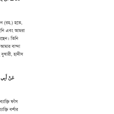
ান (রহ.) হতে,
াইনি এবং আমরা
লেছেন। তিনি
আমার বান্দা
 বুখারী, হাদীস
عَنْ أَبِي 
যাক্তি ফাঁস
ক্তি বর্শার