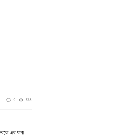
0
533
করলে এর দ্বারা