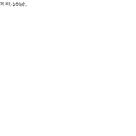
াদীস নং-১৩৬৫,