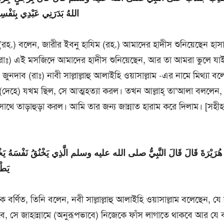
اللهُ بَدَرَنِي عَبْدِي بِنَفْسِهِ
(রহ.) বলেন, জারীর ইবনু হাযিম (রহ.) আমাদের হাদীস শুনিয়েছেন হাস
(রাঃ) এই মসজিদে আমাদের হাদীস শুনিয়েছেন, আর তা আমরা ভুলে য
ুনদাব (রাঃ) নাবী সাল্লাল্লাহু আলাইহি ওয়াসাল্লাম -এর নামে মিথ্যা ব
 (দেহে) যখম ছিল, সে আত্মহত্যা করল। তখন আল্লাহ্ তা‘আলা বললেন, 
 সাথে তাড়াহুড়া করল। আমি তার জন্য জান্নাত হারাম করে দিলাম। [সহীহ
هُرَيْرَةَ قَالَ قَالَ النَّبِيُّ صلى الله عليه وسلم الَّذِي يَخْنُقُ نَفْسَهُ يَخْنُق
يَطْع
ে বর্ণিত, তিনি বলেন, নবী সাল্লাল্লাহু আলাইহি ওয়াসাল্লাম বলেছেন, যে ব্
ে, সে জাহান্নামে (অনুরূপভাবে) নিজেকে ফাঁস লাগাতে থাকবে আর যে ব্যা