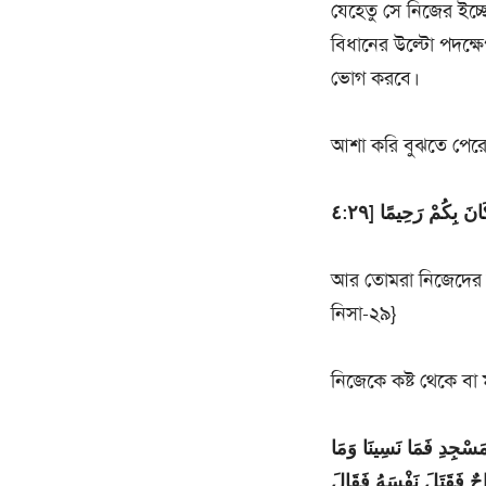
যেহেতু সে নিজের ইচ্ছ
বিধানের উল্টো পদক্ষে
ভোগ করবে।
আশা করি বুঝতে পের
انَ بِكُمْ رَحِيمًا [٤:٢٩
আর তোমরা নিজেদের কা
নিসা-২৯}
নিজেকে কষ্ট থেকে বা 
مَسْجِدِ فَمَا نَسِينَا وَمَا
فَقَتَلَ نَفْسَهُ فَقَالَ