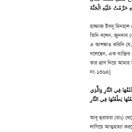
 حَرَّمْتُ عَلَيْهِ الْجَنَّةَ
হাজ্জাজ ইবনু মিনহাল 
তিনি বলেন, জুনদাব 
এ আশঙ্কাও করিনি যে, জ
বলেছেন, এক ব্যক্তির
তার প্রাণ নিয়ে আমার
নং-১৩৬৪]
ُهَا فِي النَّارِ وَالَّذِي
ُنُهَا يَطْعُنُهَا فِي النَّارِ
আবূ হুরায়রা (রাঃ) থেক
লাগিয়ে আত্মহত্যা করব