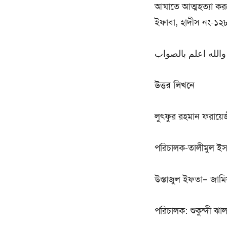
আঘাতে আত্মহত্যা করবে
ইফাবা, হাদীস নং-১২
والله اعلم بالصواب
উত্তর লিখনে
লুৎফুর রহমান ফরায়ে
পরিচালক-তালীমুল ইসলা
উস্তাজুল ইফতা– জামি
পরিচালক: শুকুন্দী ঝা