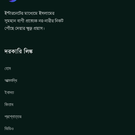
ইন্টারনেটের মাধ্যেমে ইসলামের
সুমহান বাণী প্রত্যেক নর-নারীর নিকট
পৌঁছে দেয়ার ক্ষুদ্র প্রয়াস।
দরকারি লিঙ্ক
হোম
আত্মশুদ্ধি
ইবাদত
কিতাব
প্রশ্নোত্তর
ভিডিও