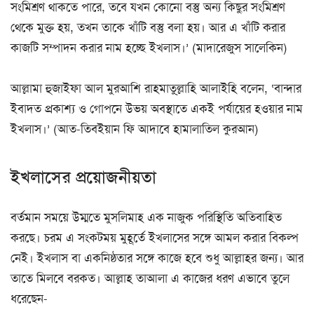
সংমিশ্রণ থাকতে পারে, তবে যখন কোনো বস্তু অন্য কিছুর সংমিশ্রণ
থেকে মুক্ত হয়, তখন তাকে খাঁটি বস্তু বলা হয়। আর এ খাঁটি করার
কাজটি সম্পাদন করার নাম হচ্ছে ইখলাস।’ (মাদারেজুস সালেকিন)
আল্লামা হুজাইফা আল মুরআশি রাহমাতু্ল্লাহি আলাইহি বলেন, ‘বান্দার
ইবাদত প্রকাশ্য ও গোপনে উভয় অবস্থাতে একই পর্যায়ের হওয়ার নাম
ইখলাস।’ (আত-তিবইয়ান ফি আদাবে হামালাতিল কুরআন)
ইখলাসের প্রয়োজনীয়তা
বর্তমান সময়ে উম্মতে মুসলিমাহ এক নাজুক পরিস্থিতি অতিবাহিত
করছে। চরম এ সংকটময় মুহূর্তে ইখলাসের সঙ্গে আমল করার বিকল্প
নেই। ইখলাস বা একনিষ্ঠতার সঙ্গে কাজে হবে শুধু আল্লাহর জন্য। আর
তাতে মিলবে বরকত। আল্লাহ তাআলা এ কাজের ধরণ এভাবে তুলে
ধরেছেন-