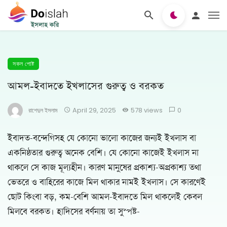
সকল পোষ্ট
আমল-ইবাদতে ইখলাসের গুরুত্ব ও বরকত
রাশেদুল ইসলাম
April 29, 2025
578 views
0
ইবাদত-বন্দেগিসহ যে কোনো ভালো কাজের জন্যই ইখলাস বা
একনিষ্ঠতার গুরুত্ব অনেক বেশি। যে কোনো কাজেই ইখলাস না
থাকলে সে কাজ মূল্যহীন। কারণ মানুষের প্রকাশ্য-অপ্রকাশ্য তথা
ভেতরে ও বাহিরের কাজে মিল থাকার নামই ইখলাস। সে কারণেই
ছোট কিংবা বড়, কম-বেশি আমল-ইবাদতে মিল থাকলেই কেবল
মিলবে বরকত। হাদিসের বর্ণনায় তা সুস্পষ্ট-