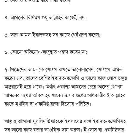
৩. নেক আমলের প্রতিযোগিতা করেন;
৪. আমলের বিনিময় শুধু আল্লাহর কাছেই চান।
৫. তারা আমল-ইবাদতসহ সব কাজে ধৈর্যধারণ করেন;
৬. কোনো অভিযোগ-অজুহাত পছন্দ করেন না;
৭. নিজেদের আমলকে গোপন রাখতে ভালোবাসেন, গোপনে আমল
করেন এবং তাদের বেশির ইবাদত-বন্দেগি ও ভালো কাজ লোক চক্ষুর
অন্তরালেই হয়ে থাকে। অর্থাৎ প্রকাশ্য আমলের চেয়ে তাদের গোপন
আমলের সংখ্যা অধিক হয় থাকে। এসব গুণের অধিকারীরাই আল্লাহর
কাছে মুখলিস বা একনিষ্ঠ বান্দা হিসেবে পরিচিত।
আল্লাহ তাআলা মুসলিম উম্মাহকে ইখলাসের সঙ্গে ইবাদত-বন্দেগিসহ
সব ভালো কাজ করার তাওফিক দান করুন। ইখলাস বা একনিষ্ঠতার