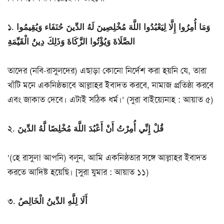
১. وَمَا أُمِرُوا إِلَّا لِيَعْبُدُوا اللَّهَ مُخْلِصِينَ لَهُ الدِّينَ حُنَفَاء وَيُقِيمُوا
الصَّلَاةَ وَيُؤْتُوا الزَّكَاةَ وَذَلِكَ دِينُ الْقَيِّمَةِ
তাদের (নবি-রাসুলদের) এছাড়া কোনো নির্দেশ করা হয়নি যে, তারা
খাঁটি মনে একনিষ্ঠভাবে আল্লাহর ইবাদত করবে, নামাজ প্রতিষ্ঠা করবে
এবং জাকাত দেবে। এটাই সঠিক ধর্ম।’ (সুরা বাইয়্যেনাহ : আয়াত ৫)
২. قُلْ إِنِّي أُمِرْتُ أَنْ أَعْبُدَ اللَّهَ مُخْلِصًا لَّهُ الدِّينَ
‘(হে রাসুল! আপনি) বলুন, আমি একনিষ্ঠতার সঙ্গে আল্লাহর ইবাদত
করতে আদিষ্ট হয়েছি। [সুরা যুমার : আয়াত ১১)
৩. أَلَا لِلَّهِ الدِّينُ الْخَالِصُ