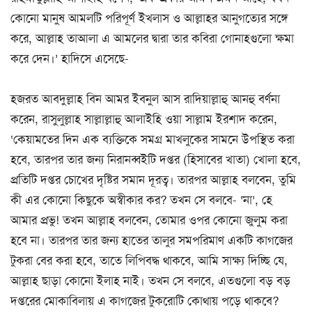
কোনো মানুষ আমলটি পরিপূর্ণ ইখলাস ও আল্লাহর আনুগত্যের সঙ্গে
করে, আল্লাহ তাআলা এ আমলের দ্বারা তার কবিরা গোনাহগুলো ক্ষমা
করে দেন।’ হাদিসে এসেছে-
হজরত আবদুল্লাহ বিন আমর ইবনুল আস রাদিয়াল্লাহু আনহু বর্ণনা
করেন, রাসুলুল্লাহ সাল্লাল্লাহু আলাইহি ওয়া সাল্লাম ইরশাদ করেন,
‘কেয়ামতের দিন এক ব্যক্তিকে সমগ্র মাখলুকের সামনে উপস্থিত করা
হবে, তারপর তার জন্য নিরানব্বইটি দপ্তর (হিসাবের খাতা) খোলা হবে,
প্রতিটি দপ্তর চোখের দৃষ্টির সমান দূরত্ব। তারপর আল্লাহ বলবেন, তুমি
কী এর কোনো কিছুকে অস্বীকার কর? তখন সে বলবে- ‘না’, হে
আমার প্রভু! তখন আল্লাহ বলবেন, তোমার ওপর কোনো জুলুম করা
হবে না। তারপর তার জন্য হাতের তালুর সমপরিমাণ একটি কাগজের
টুকরা বের করা হবে, তাতে লিপিবদ্ধ থাকবে, আমি সাক্ষ্য দিচ্ছি যে,
আল্লাহ ছাড়া কোনো ইলাহ নাই। তখন সে বলবে, এতগুলো বড় বড়
দপ্তরের মোকাবিলায় এ কাগজের টুকরোটি কোথায় পড়ে থাকবে?