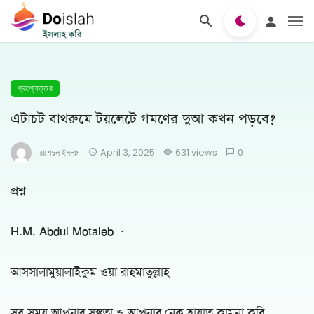
প্রশ্নোত্তর
এটাচট বাথরুমে টয়লেটে গমণের দুআ কখন পড়বে?
রাশেদুল ইসলাম
April 3, 2025
631 views
0
প্রশ্ন
H.M. Abdul Motaleb
·
আসসালামুয়ালাইকুম ওয়া রাহমাতুল্লাহ
সব সময় আপনার সুস্থতা ও আপনার নেক হায়াত কামনা করি