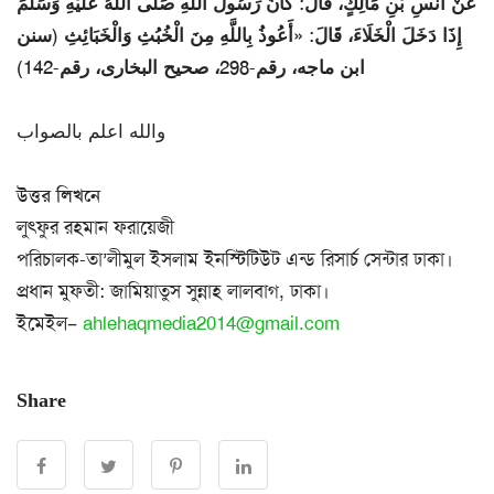
عَنْ أَنَسِ بْنِ مَالِكٍ، قَالَ: كَانَ رَسُولُ اللَّهِ صَلَّى اللهُ عَلَيْهِ وَسَلَّمَ
إِذَا دَخَلَ الْخَلَاءَ، قَالَ: «أَعُوذُ بِاللَّهِ ‌مِنَ ‌الْخُبُثِ وَالْخَبَائِثِ (سنن
ابن ماجه، رقم-298، صحيح البخارى، رقم-142)
والله اعلم بالصواب
উত্তর লিখনে
লুৎফুর রহমান ফরায়েজী
পরিচালক-তা’লীমুল ইসলাম ইনস্টিটিউট এন্ড রিসার্চ সেন্টার ঢাকা।
প্রধান মুফতী: জামিয়াতুস সুন্নাহ লালবাগ, ঢাকা।
ইমেইল–
ahlehaqmedia2014@gmail.com
Share