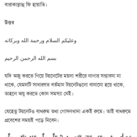
বারাকাল্লাহু ফি হায়াতি।
উত্তর
وعليكم السلام ورحمة الله وبركاته
بسم الله الرحمن الرحيم
যদি অজু করতে গিয়ে টয়লেটের ময়লা শরীরে লাগার সম্ভাবনা না
থাকে, যেমনটি সাধারণত বর্তমান টয়লেটগুলো বানানো হয়ে থাকে,
তাহলে অযু করতে কোন সমস্যা নেই।
যেহেতু টয়লেটও বাথরুম তথা গোসলখানা একই রুমে। তাই বাথরুমে
প্রবেশের সময়ই পড়ে নিবেন।