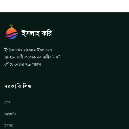
ইন্টারনেটের মাধ্যেমে ইসলামের
সুমহান বাণী প্রত্যেক নর-নারীর নিকট
পৌঁছে দেয়ার ক্ষুদ্র প্রয়াস।
দরকারি লিঙ্ক
হোম
আত্মশুদ্ধি
ইবাদত