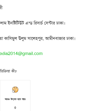
জী
ম ইনষ্টিটিউট এন্ড রিসার্চ সেন্টার ঢাকা।
য়া কাসিমুল উলুম সালেহপুর, আমীনবাজার ঢাকা।
edia2014@gmail.com
িক্রিয়া কী?
আরও উন্নত হতে পারে
0