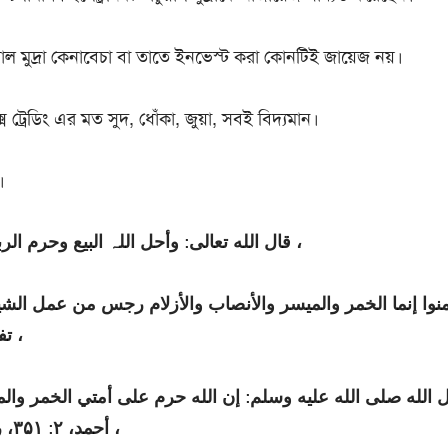
য়াল মুদ্রা কেনাবেচা বা তাতে ইনভেস্ট করা কোনটিই জায়েজ নয়।
 ট্রেডিং এর মত সুদ, ধোঁকা, জুয়া, সবই বিদ্যমান।
।
قال الله تعالی: وأحل اللہ البيع وحرم الربا الآية (البقرة: ۲۷۵) ،
 آمنوا إنما الخمر والميسر والأنصاب والأزلام رجس من عمل الش
تفلحون ( المائدة، ۹۰) ،
الله صلی الله عليه وسلم: إن الله حرم علی أمتي الخمر والم
أحمد، ۲: ۳۵۱، رقم الحديث: ۶۵۱۱) ،