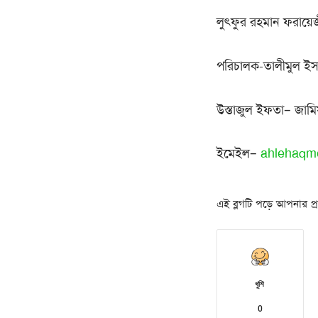
লুৎফুর রহমান ফরায়ে
পরিচালক-তালীমুল ইসলা
উস্তাজুল ইফতা– জামি
ইমেইল–
ahlehaqm
এই ব্লগটি পড়ে আপনার প্রত
খুশি
0