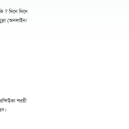
কি ? দিনে দিনে
দ্রা (অনলাইন/
েন্সিউকা শরয়ী
ছেন।