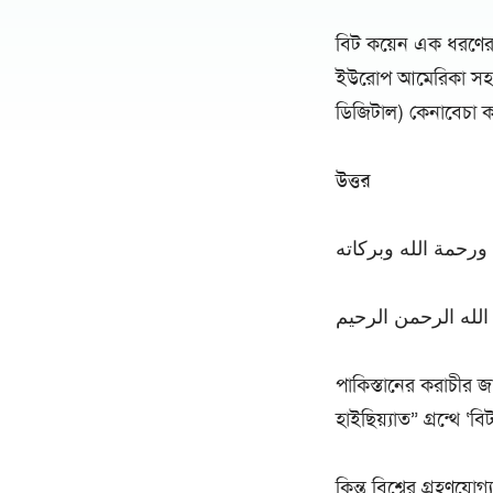
বিট কয়েন এক ধরণের ড
ইউরোপ আমেরিকা সহ বহ
ডিজিটাল) কেনাবেচা ক
উত্তর
ورحمة الله وبركاته
لله الرحمن الرحيم
পাকিস্তানের করাচীর জা
হাইছিয়্যাত” গ্রন্থে ‘ব
কিন্তু বিশ্বের গ্রহণযোগ