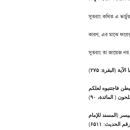
সুতরাং কথিত এ ভার্চু
কারণ, এর মাঝে ফরেক্স
সুতরাং তা জায়েজ নয়
يطن فاجتنبوه لعلکم
يسر (المسند للإمام