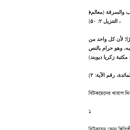
﴿وَلَا تَأْکُلُوْا أَمْوَالَکُمْ بَينَکُمْ بِالْبَاطِلِ﴾ أي بالحرام، يعني بالربا، والقمار، والغصب والسرقة (معالم
التنزيل ۲: ۵۰) ،
ًا؛ لأن کل واحد من
ه، وهو حرام بالنص
ائدة، رقم الآیة: ۲
বিটকয়েনের খারাপ দি
১
বিটকয়েন কোন স্থিতিশ