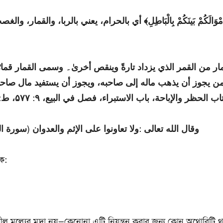
مار من القمر الذي يزداد تارةً وينقص أخریٰ۔ وسمی القمار قمار
ن يجوز أن يذهب ماله إلی صاحبه، ويجوز أن يستفيد مال صاحب
(حظر والإباحة، باب الاستبراء، فصل في البيع، ۹: ۵۷۷، ط: مکتبة زکريا ديوبند
وقال الله تعالی :ولا تعاونوا علی الإثم والعدوان (سورة الم)
ক:
ীল মূল্যের মুদ্রা নয়—কেনোনা এটি নিয়ন্ত্রন করার জন্য কোন অথোরিটি