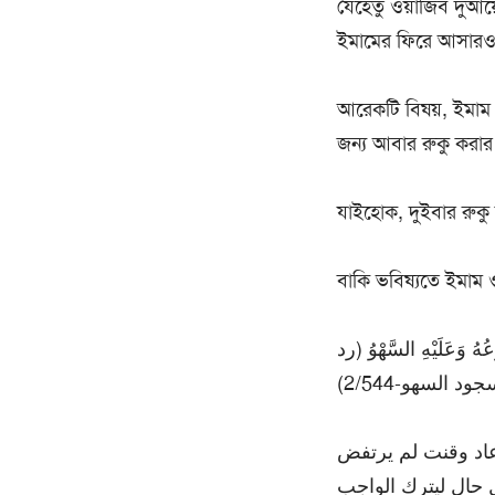
যেহেতু ওয়াজিব দুআয়ে
ইমামের ফিরে আসারও প্
আরেকটি বিষয়, ইমাম 
জন্য আবার রুকু করার
যাইহোক, দুইবার রুকু
বাকি ভবিষ্যতে ইমাম ও
وعُهُ وَعَلَيْهِ السَّهْوُ (رد
د السهو-2/544
 عاد وقنت لم يرتفض
 حال ليترك الواجب