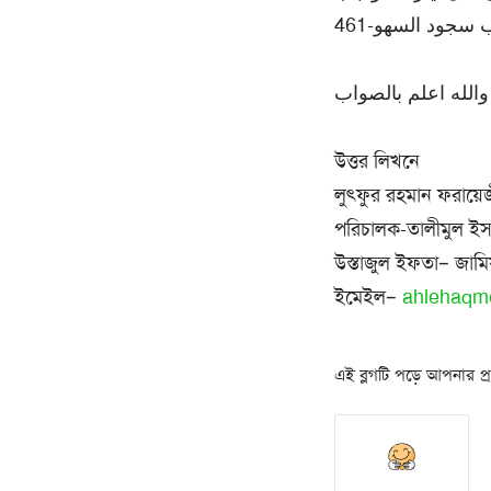
سجود السهو-461
والله اعلم بالصواب
উত্তর লিখনে
লুৎফুর রহমান ফরায়ে
পরিচালক-তালীমুল ইসলা
উস্তাজুল ইফতা– জামি
ইমেইল–
ahlehaqm
এই ব্লগটি পড়ে আপনার প্রত