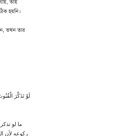
যায়, তাই
ঠিক হয়নি।
েন, তখন তার
لَوْ تَذَكَّرَ الْقُن
ما لو تذكر
ركوعه لأن ال