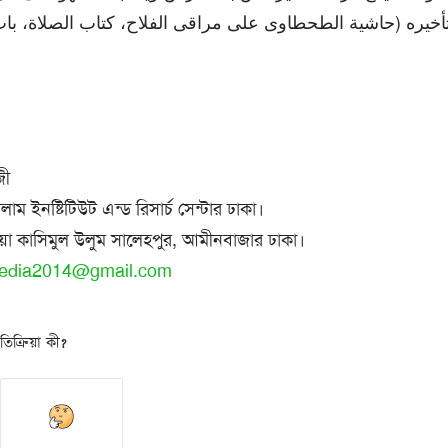
تأخيره (حاشية الطحطاوى على مراقى الفلاح، كتاب الصلاة، باب 
জী
ম ইনষ্টিটিউট এন্ড রিসার্চ সেন্টার ঢাকা।
য়া কাসিমুল উলুম সালেহপুর, আমীনবাজার ঢাকা।
edia2014@gmail.com
িক্রিয়া কী?