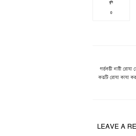
খুশি
0
গর্ভবতী নারী রোযা 
কতটি রোযা কাযা কর
LEAVE A R