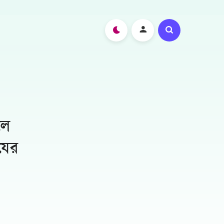
লে
যের