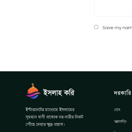
Save my name,
দরকারি 
হোম
ইন্টারনেটের মাধ্যেমে ইসলামের
সুমহান বাণী প্রত্যেক নর-নারীর নিকট
আত্মশুদ্ধি
পৌঁছে দেয়ার ক্ষুদ্র প্রয়াস।