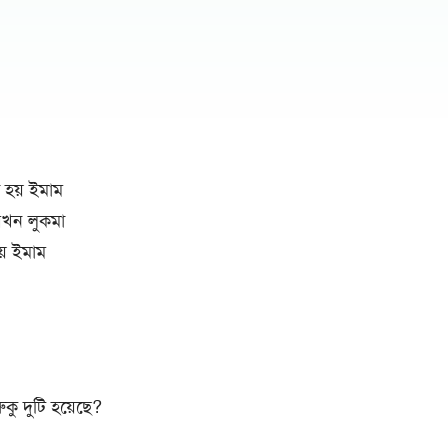
 হয় ইমাম
 যখন লুকমা
য় ইমাম
কু দুটি হয়েছে?