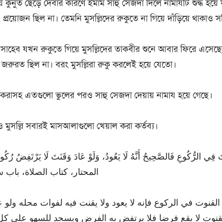
 কুনুত ছেড়ে দেবার কারণে ইমাম সাহু সেজদা দিলে নামাযটি শুদ্ধ হয়ে 
রয়োজন ছিল না। তেমনি মুসল্লিদের রুকুতে না গিয়ে দাঁড়িয়ে থাকাও স
সাহেব যখন রুকুতে গিয়ে মুসল্লিদের তাকবীর শুনে আবার ফিরে এসেছ
 জরুরত ছিল না। বরং মুসল্লিরা রুকু করলেই হয়ে যেতো।
 করাসহ এতগুলো ভুলের পরও সাহু সেজদা দেয়ায় নামায হয়ে গেছে।
 মুসল্লি সবারই মাসআলাগুলো খেয়াল করা কর্তব্য।
ُوتَ فِي الرُّكُوعِ فَالصَّحِيحُ أَنَّهُ لَا يَعُودُ، وَلَوْ عَادَ وَقَنَتَ لَا يَرْتَفِضُ رُكُ
المحتار، كتاب الصلاة، باب سجو)
 القنوت في الركوع فإنه لا يعود ولا يقنت فيه لفوات محله ولو
قنوت لا يقع فرضا فلا يرتفض به الفرض ويسجد للسهو على كل