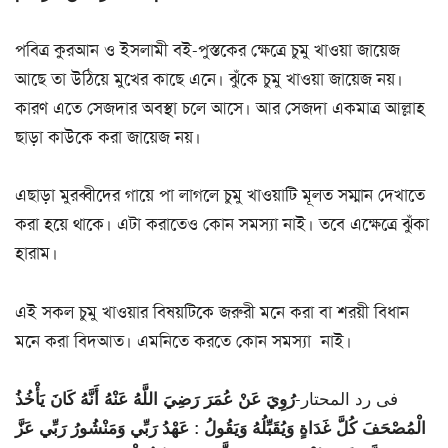
পবিত্র কুরআন ও ইসলামী বই-পুস্তকের ক্ষেত্রে চুমু খাওয়া জায়েজ
আছে তা উঠিয়ে মুখের কাছে এনে। ঝুঁকে চুমু খাওয়া জায়েজ নয়।
কারণ এতে সেজদার অবস্থা চলে আসে। আর সেজদা একমাত্র আল্লাহ
ছাড়া কাউকে করা জায়েজ নয়।
এছাড়া মুরব্বীদের গায়ে পা লাগলে চুমু খাওয়াটি মূলত সম্মান দেখাতে
করা হয়ে থাকে। এটা করাতেও কোন সমস্যা নাই। তবে এক্ষেত্রে ঝুঁকা
হারাম।
এই সকল চুমু খাওয়ার বিষয়টিকে জরুরী মনে করা বা শরয়ী বিধান
মনে করা বিদআত। এমনিতে করতে কোন সমস্যা নাই।
فى رد المحتار-
رُوِيَ عَنْ عُمَرَ رَضِيَ اللَّهُ عَنْهُ أَنَّهُ كَانَ يَأْخُذُ
الْمُصْحَفَ كُلَّ غَدَاةٍ وَيُقَبِّلُهُ وَيَقُولُ : عَهْدُ رَبِّي وَمَنْشُورُ رَبِّي عَزَّ