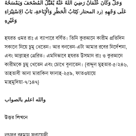
وَجَلَّ وَكَانَ عُثْمَانُ رَضِيَ اللَّهُ عَنْهُ يُقَبِّلُ الْمُصْحَفَ وَيَمْسَحُهُ
عَلَى وَجْهِهِ (رد المحتار-كِتَابُ الْحَظْرِ وَالْإِبَاحَةِ، بَابُ الِاسْتِبْرَاءِ
وَغَيْرِهِ
হযরত ওমর রাঃ এ ব্যাপারে বর্ণিত। তিনি কুরআনে কারীম প্রতিদিন
সকালে নিয়ে চুমু খেতেন। আর বলতেন-এটা আমার রবের নির্দেশনা,
এবং আল্লাহর প্রেরিত। এমনিভাবে হযরত উসমান রাঃ ও কুরআনে
কারীমকে চুমু খেতেন এবং চোখে বুলাতেন। {রাদ্দুল মুহতার-৫/২৪৬,
তাহতাবী আলা মারাকিল ফালাহ-২৫৯, ফাতওয়ায়ে
মাহমুদিয়া-৭/১৪৭}
والله اعلم بالصواب
উত্তর লিখনে
লুৎফুর রহমান ফরায়েজী