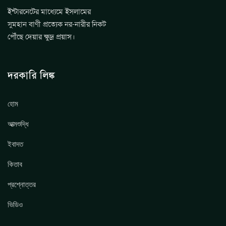
ইন্টারনেটের মাধ্যেমে ইসলামের
সুমহান বাণী প্রত্যেক নর-নারীর নিকট
পৌঁছে দেয়ার ক্ষুদ্র প্রয়াস।
দরকারি লিঙ্ক
হোম
আত্মশুদ্ধি
ইবাদত
কিতাব
প্রশ্নোত্তর
ভিডিও