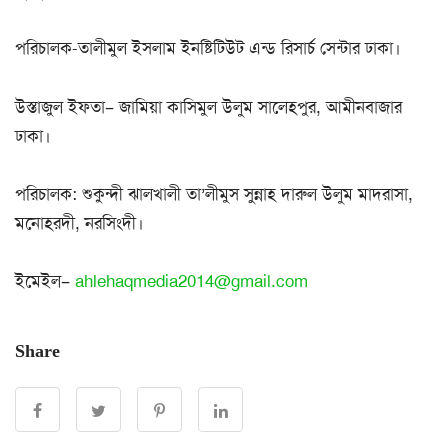
পরিচালক-তালীমুল ইসলাম ইনষ্টিটিউট এন্ড রিসার্চ সেন্টার ঢাকা।
উস্তাজুল ইফতা– জামিয়া কাসিমুল উলুম সালেহপুর, আমীনবাজার
ঢাকা।
পরিচালক: শুকুন্দী ঝালখালী তা’লীমুস সুন্নাহ দারুল উলুম মাদরাসা,
মনোহরদী, নরসিংদী।
ইমেইল–
ahlehaqmedia2014@gmail.com
Share