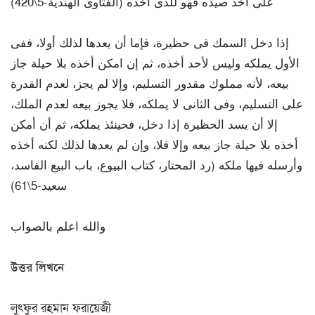
على اخذ صيده فهو للذى أخذه (الفتاوى الهندية-5\420)
إذا دخل السمك فى حظيرة، فإما أن يعدها لذلك أولا، ففى
الأول يملكه وليس لأحد أخذه، ثم إن امكن أخذه بلا حيلة جاز
بيعه، لأنه مملوك مقدور التسليم، وإلا لم يجز، لعدم القدرة
على التسليم، وفى الثانى لا يملكه، فلا يجوز بيعه لعدم الملك،
إلا أن يسد الحظيرة إذا دخل، فحينئذ يملكه، ثم أن أمكن
أخذه بلا حيلة جاز بيعه وإلا فلا، وإن لم يعدها لذلك لكنه أخذه
وأرسله فيها ملكه (رد المحتار، كتاب البيوع، باب البيع الفاسد،
سعيد-5\61)
والله اعلم بالصواب
উত্তর লিখনে
লুৎফুর রহমান ফরায়েজী