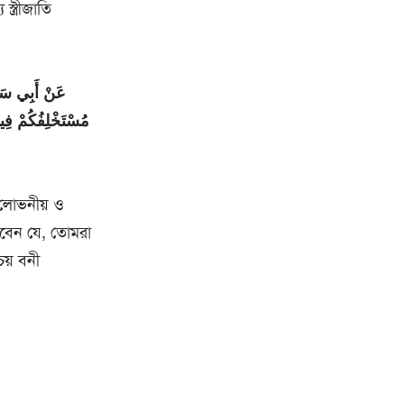
্ত্রীজাতি
عَنْ أَبِي سَعِي
مُسْتَخْلِفُكُمْ فِيهَ
া লোভনীয় ও
খবেন যে, তোমরা
চয় বনী