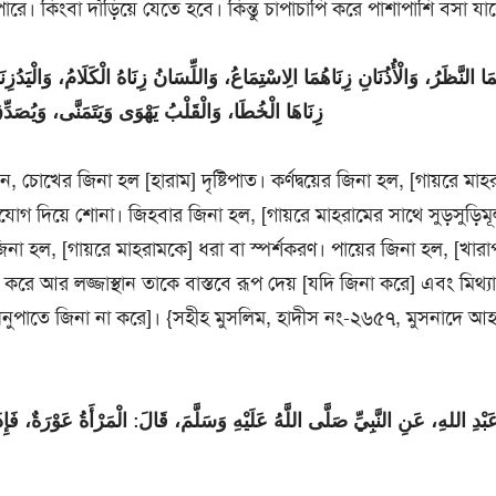
রে। কিংবা দাঁড়িয়ে যেতে হবে। কিন্তু চাপাচাপি করে পাশাপাশি বসা যা
ُمَا النَّظَرُ، وَالْأُذُنَانِ زِنَاهُمَا الِاسْتِمَاعُ، وَاللِّسَانُ زِنَاهُ الْكَلَامُ، وَالْيَدُ
زِنَاهَا الْخُطَا، وَالْقَلْبُ يَهْوَى وَيَتَمَنَّى، وَيُصَدِّقُ
, চোখের জিনা হল [হারাম] দৃষ্টিপাত। কর্ণদ্বয়ের জিনা হল, [গায়রে মা
নযোগ দিয়ে শোনা। জিহবার জিনা হল, [গায়রে মাহরামের সাথে সুড়সুড়িম
হল, [গায়রে মাহরামকে] ধরা বা স্পর্শকরণ। পায়ের জিনা হল, [খারাপ 
 করে আর লজ্জাস্থান তাকে বাস্তবে রূপ দেয় [যদি জিনা করে] এবং মিথ্
 অনুপাতে জিনা না করে]। {সহীহ মুসলিম, হাদীস নং-২৬৫৭, মুসনাদে আহ
بْدِ اللهِ، عَنِ النَّبِيِّ صَلَّى اللَّهُ عَلَيْهِ وَسَلَّمَ، قَالَ: الْمَرْأَةُ عَوْرَةٌ، فَ