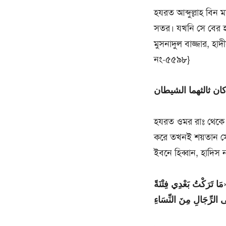
হযরত আব্দুল্লাহ বিন
সতর। যখনি সে বের হ
মুসনাদুল বাজ্জার, হ
নং-৫৫৯৮}
كان ثالثهما الشيطان
হযরত ওমর রাঃ থেকে ব
করে তখনই শয়তান সেখা
ইবনে হিব্বান, হাদিস
مَا تَرَكْتُ بَعْدِي فِتْنَةً
ى الرِّجَالِ مِنَ النِّسَاءِ