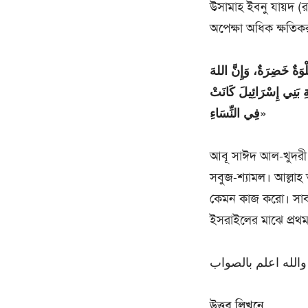
উসামাহ ইবনু যায়দ (রাঃ
অপেক্ষা অধিক ক্ষতিক
لْوَةٌ خَضِرَةٌ، وَإِنَّ اللهَ
نَةِ بَنِي إِسْرَائِيلَ كَانَتْ
فِي النِّسَاءِ»
আবূ সাঈদ আল-খুদরী (রা
সবুজ-শ্যামল। আল্লাহ
কেমন কাজ করো। সাবধান
ইসরাইলের মাঝে প্রথম
والله اعلم بالصواب
উত্তর লিখনে