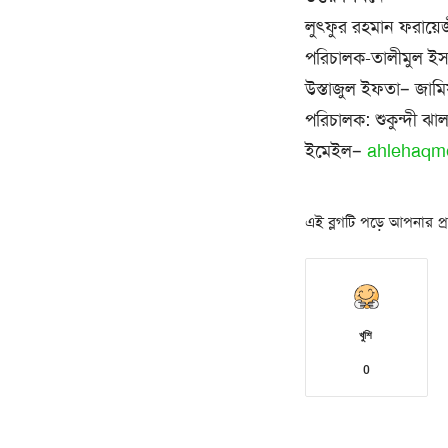
লুৎফুর রহমান ফরায়ে
পরিচালক-তালীমুল ইসলা
উস্তাজুল ইফতা– জামি
পরিচালক: শুকুন্দী ঝা
ইমেইল–
ahlehaqm
এই ব্লগটি পড়ে আপনার প্রত
খুশি
0