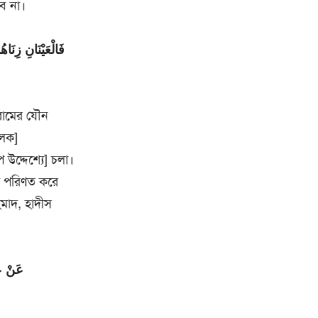
বে না।
فَالْعَيْنَانِ زِنَاه
হরামের যৌন
ূলক]
উদ্দেশ্যে] চলা।
যা পরিণত করে
মাদ, হাদীস
عَنْ عَ