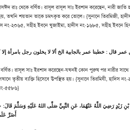
 মাসঈদ রাঃ থেকে বর্ণিত। রাসূল রাসূল সাঃ ইরশাদ করেছেন, নারী জাতি
য়, তখনি শয়তান তাকে চমৎকৃত করে তোলে। {সুনানে তিরমিজী, হাদী
াদীস নং-২০৬৫, সহীহ ইবনে খুজাইমা, হাদীস নং-১৬৮৫, সহীহ ইবনে হিব্
عمر قال : خطبنا عمر بالجابية الخ ألا لا يخلون رجل بامرأة إلا 
র্ণিত। রাসূল সাঃ ইরশাদ করেছেন-যখনই কোন পুরুষ পর নারীর সাথে ন
নে তৃতীয় ব্যক্তি হিসেবে উপস্থিত হয়। {সুনানে তিরমিযী, হাদিস নং
 নং-৫৫৮৬}
ْنِ زَيْدٍ رَضِيَ اللَّهُ عَنْهُمَا، عَنِ النَّبِيِّ صَلَّى اللهُ عَلَيْهِ وَسَلَّمَ قَالَ: «
أَضَرَّ عَلَ