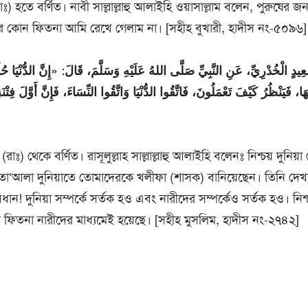
) হতে বর্ণিত। নাবী সাল্লাল্লাহু আলাইহি ওয়াসাল্লাম বলেন, পুরুষের জন্য স
র কোন ফিতনা আমি রেখে গেলাম না। [সহীহ বুখারী, হাদীস নং-৫০৯৬]
دٍ الْخُدْرِيِّ، عَنِ النَّبِيِّ صَلَّى اللهُ عَلَيْهِ وَسَلَّمَ، قَالَ: «إِنَّ الدُّنْيَا حُ
ا، فَيَنْظُرُ كَيْفَ تَعْمَلُونَ، فَاتَّقُوا الدُّنْيَا وَاتَّقُوا النِّسَاءَ، فَإِنَّ أَوَّلَ فِتْ
ঃ) থেকে বর্ণিত। রাসূলুল্লাহ সাল্লাল্লাহু আলাইহি বলেনঃ নিশ্চয় দুনিয়
 তা‘আলা দুনিয়াতে তোমাদেরকে খলীফা (শাসক) বানিয়েছেন। তিনি দে
! দুনিয়া সম্পর্কে সর্তক হও এবং নারীদের সম্পর্কেও সর্তক হও। নিশ্
 ফিতনা নারীদের মাধ্যমেই হয়েছে। [সহীহ মুসলিম, হাদীস নং-২৭৪২]