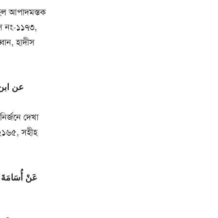
 হল আপাদমস্তক
স নং-১১৭৩,
বান, হাদীস
عن ابن 
ির্জনে দেখা
-২১৬৫, সহীহ
عَنْ أُسَامَةَ ب