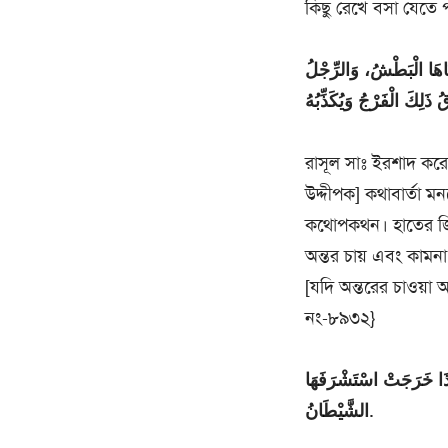
কিছু রেখে বসা যেতে পা
زِنَاهَا الْبَطْشُ، وَالرِّجْلُ
 ذَلِكَ الْفَرْجُ وَيُكَذِّبُهُ
রাসূল সাঃ ইরশাদ করেন
উদ্দীপক] কথাবার্তা ম
কথোপকথন। হাতের জিনা 
অন্তর চায় এবং কামনা
[যদি অন্তরের চাওয়া
নং-৮৯৩২}
إِذَا خَرَجَتْ اسْتَشْرَفَهَا
الشَّيْطَانُ.