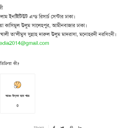
জী
ম ইনষ্টিটিউট এন্ড রিসার্চ সেন্টার ঢাকা।
য়া কাসিমুল উলুম সালেহপুর, আমীনবাজার ঢাকা।
লখালী তা’লীমুস সুন্নাহ দারুল উলুম মাদরাসা, মনোহরদী নরসিংদী।
edia2014@gmail.com
িক্রিয়া কী?
আরও উন্নত হতে পারে
0
Sharii