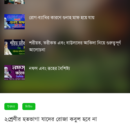
রোগ-ব্যাধির কারণে গুনাহ মাফ হয়ে যায়
শরীয়ত, তরীকত এবং বাউলদের আকিদা নিয়ে গুরুত্বপূর্ণ
আলোচনা
নফস এবং রূহের বৈশিষ্ট্য
ইবাদত
ভিডিও
২শ্রেণীর হতভাগা যাদের রোজা কবুল হবে না