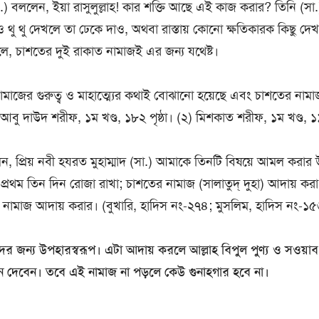
ি.) বললেন, ইয়া রাসুলুল্লাহ! কার শক্তি আছে এই কাজ করার? তিনি (সা
ু থু দেখলে তা ঢেকে দাও, অথবা রাস্তায় কোনো ক্ষতিকারক কিছু দেখ
ে, চাশতের দুই রাকাত নামাজই এর জন্য যথেষ্ট।
মাজের গুরুত্ব ও মাহাত্ম্যের কথাই বোঝানো হয়েছে এবং চাশতের নাম
আবু দাউদ শরীফ, ১ম খণ্ড, ১৮২ পৃষ্ঠা। (২) মিশকাত শরীফ, ১ম খণ্ড, ১১৬
েন, প্রিয় নবী হযরত মুহাম্মাদ (সা.) আমাকে তিনটি বিষয়ে আমল করা
র প্রথম তিন দিন রোজা রাখা; চাশতের নামাজ (সালাতুদ্ দুহা) আদায় কর
নামাজ আদায় করার। (বুখারি, হাদিস নং-২৭৪; মুসলিম, হাদিস নং-১
ের জন্য উপহারস্বরূপ। এটা আদায় করলে আল্লাহ বিপুল পুণ্য ও সওয়া
 দেবেন। তবে এই নামাজ না পড়লে কেউ গুনাহগার হবে না।