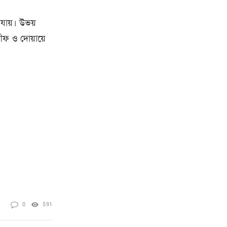
যায়। উভয়
ীফ ও দোয়ায়ে
0
591