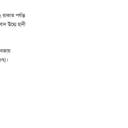
রাকাত পর্যন্ত
বোন উম্মে হানী
 বজায়
২০৭)।