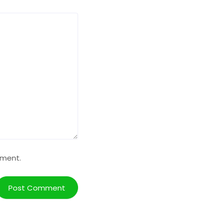
mment.