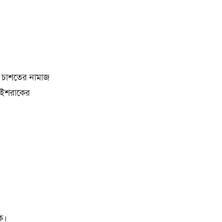
্ত চাশতের নামাজ
ে ইশরাকের
ি।