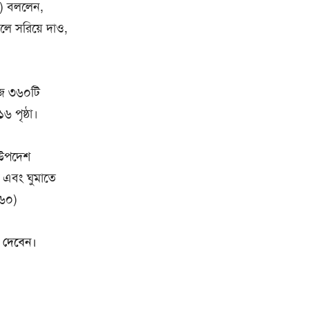
.) বললেন,
লে সরিয়ে দাও,
াজ ৩৬০টি
 পৃষ্ঠা।
র উপদেশ
া এবং ঘুমাতে
৫৬০)
ব দেবেন।