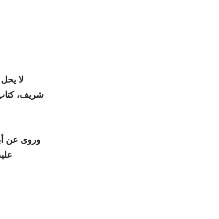
لا يحل 
وروى عن أب
عليه