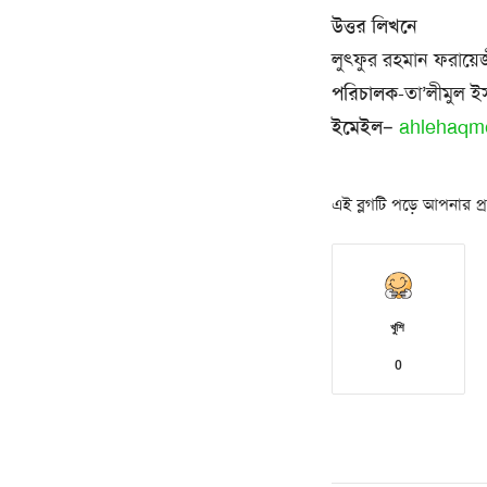
উত্তর লিখনে
লুৎফুর রহমান ফরায়ে
পরিচালক
-তা’লীমুল ইস
ইমেইল
–
ahlehaqm
এই ব্লগটি পড়ে আপনার প্রত
খুশি
0