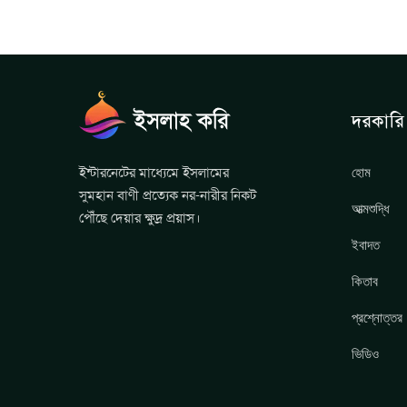
দরকারি 
হোম
ইন্টারনেটের মাধ্যেমে ইসলামের
সুমহান বাণী প্রত্যেক নর-নারীর নিকট
আত্মশুদ্ধি
পৌঁছে দেয়ার ক্ষুদ্র প্রয়াস।
ইবাদত
কিতাব
প্রশ্নোত্তর
ভিডিও