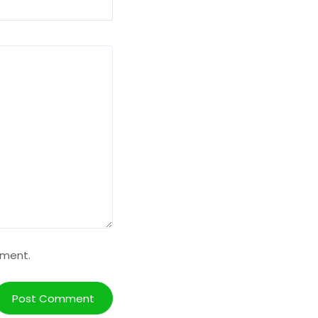
mment.