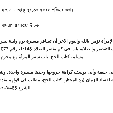
াম ছাড়া এতটুকু দূরত্বের সফরও পরিহার করা।
 মাদরাসায় যাওয়া উচিত।
لإمرأة تؤمن بالله واليوم الآخر أن تسافر مسيرة يوم وليلة لي
مسلم، كتاب الحج، باب سفر المرأة مع محرم-1/433، رقم-1339)
ى حنيفة وأبى يوسف كراهة خروجها وحدها مسيرة واحدة، وينب
 لفساد الزمان (رد المحتار، كتاب الحج، مطلب فى قولهم يقد
الشرع-3/465، تبيين الحقائق-2/243)