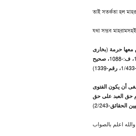
তাই সতর্কতা হল মাহর
যথা সম্ভব মাহরামসহই
س معها حرمة (بخارى
شريف، كتاب التقصير والصلاة، باب فى كم يقصر الصلاة-1/148، رقم-1077، ف:-1088، صحيح
غى أن يكون الفتوى
م حق العبد على حق
والله اعلم بالصواب