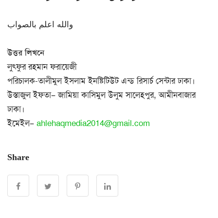
والله اعلم بالصواب
উত্তর লিখনে
লুৎফুর রহমান ফরায়েজী
পরিচালক-তালীমুল ইসলাম ইনষ্টিটিউট এন্ড রিসার্চ সেন্টার ঢাকা।
উস্তাজুল ইফতা– জামিয়া কাসিমুল উলুম সালেহপুর, আমীনবাজার
ঢাকা।
ইমেইল–
ahlehaqmedia2014@gmail.com
Share