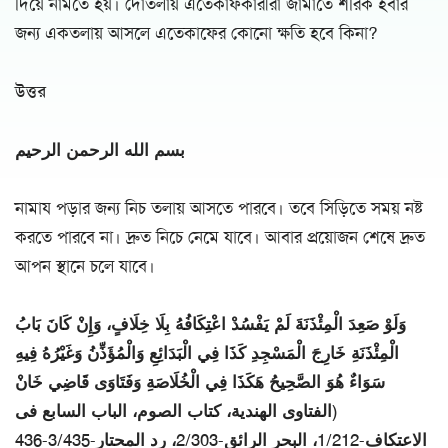
দিয়ে নামতে হয়। দোতলায় এতেকাফকারীরা জামাতে শরিক হবার
জন্য একতলায় আসলে এতেকাফের কোনো ক্ষতি হবে কিনা?
উত্তর
بسم الله الرحمن الرحيم
নামায পড়ার জন্য নিচ তলায় আসতে পারবে। তবে সিড়িতে সময় নষ্ট
করতে পারবে না। দ্রুত নিচে নেমে যাবে। আবার প্রয়োজন শেষে দ্রুত
আপন স্থানে চলে যাবে।
وَلَوْ صَعِدَ الْمِئْذَنَةَ لَمْ يَفْسُدْ اعْتِكَافُهُ بِلَا خِلَافٍ، وَإِنْ كَانَ بَابُ
الْمِئْذَنَةِ خَارِجَ الْمَسْجِدِ كَذَا فِي الْبَدَائِعِ وَالْمُؤَذِّنُ وَغَيْرُهُ فِيهِ
سَوَاءٌ هُوَ الصَّحِيحُ هَكَذَا فِي الْخُلَاصَةِ وَفَتَاوَى قَاضِي خَانْ
(الفتاوى الهندية، كتاب الصوم، الباب السابع فى
الاعتكاف-1/212، البحر الرائق-2/303، رد المحتار-3/435-436