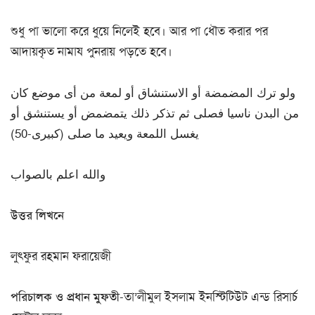
শুধু পা ভালো করে ধুয়ে নিলেই হবে। আর পা ধৌত করার পর
আদায়কৃত নামায পুনরায় পড়তে হবে।
ولو ترك المضمضة أو الاستنشاق أو لمعة من أى موضع كان
من البدن ناسيا فصلى ثم تذكر ذلك يتمضمض أو يستنشق أو
يغسل اللمعة ويعيد ما صلى (كبيرى-50)
والله اعلم بالصواب
উত্তর লিখনে
লুৎফুর রহমান ফরায়েজী
পরিচালক ও প্রধান মুফতী
-তা’লীমুল ইসলাম ইনস্টিটিউট এন্ড রিসার্চ