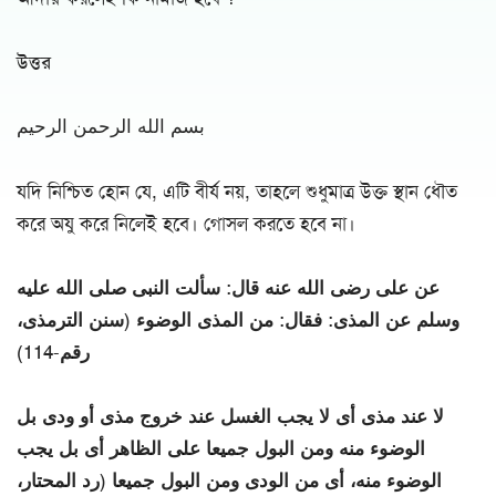
উত্তর
بسم الله الرحمن الرحيم
যদি নিশ্চিত হোন যে, এটি বীর্য নয়, তাহলে শুধুমাত্র উক্ত স্থান ধৌত
করে অযু করে নিলেই হবে। গোসল করতে হবে না।
عن على رضى الله عنه قال: سألت النبى صلى الله عليه
وسلم عن المذى: فقال: من المذى الوضوء (سنن الترمذى،
رقم-114)
لا عند مذى أى لا يجب الغسل عند خروج مذى أو ودى بل
الوضوء منه ومن البول جميعا على الظاهر أى بل يجب
الوضوء منه، أى من الودى ومن البول جميعا (رد المحتار،