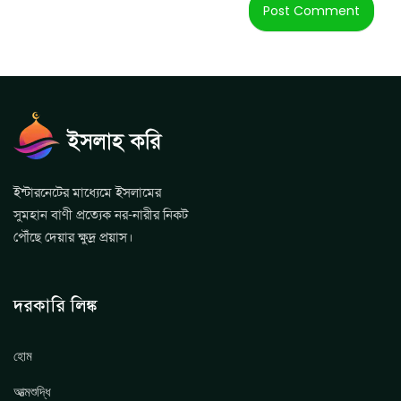
ইন্টারনেটের মাধ্যেমে ইসলামের
সুমহান বাণী প্রত্যেক নর-নারীর নিকট
পৌঁছে দেয়ার ক্ষুদ্র প্রয়াস।
দরকারি লিঙ্ক
হোম
আত্মশুদ্ধি