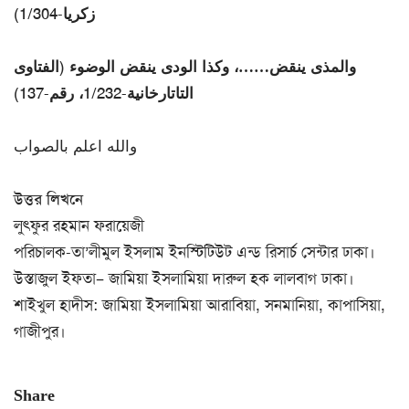
زكريا-1/304)
والمذى ينقض……، وكذا الودى ينقض الوضوء (الفتاوى
التاتارخانية-1/232، رقم-137)
والله اعلم بالصواب
উত্তর লিখনে
লুৎফুর রহমান ফরায়েজী
পরিচালক-তা’লীমুল ইসলাম ইনস্টিটিউট এন্ড রিসার্চ সেন্টার ঢাকা।
উস্তাজুল ইফতা– জামিয়া ইসলামিয়া দারুল হক লালবাগ ঢাকা।
শাইখুল হাদীস: জামিয়া ইসলামিয়া আরাবিয়া, সনমানিয়া, কাপাসিয়া,
গাজীপুর।
Share