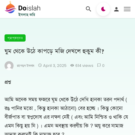
প্রশ্নোত্তর
ঘুম থেকে উঠে কাপড়ে মজি দেখলে হুকুম কী?
রাশেদুল ইসলাম
April 3, 2025
614 views
0
প্রশ্ন
আমি অনেক সময় ফজরে ঘুম থেকে উঠে দেখি হালকা তরল পদার্থ (
রঙ পানির মতো , কিন্তু হালকা আঠালো) বের হচ্ছে । কিন্তু কোনো
বীর্জপাত বা স্বপ্নদোষ এর লক্ষণ নেই ( এবং আমি নিশ্চিত ও থাকি যে
এমন কিছু হয় নি ) । এমন অবস্থায় করণীয় কি ? অযু করে নামাজ
আদায় করলেই কি নামাজ হবে ?