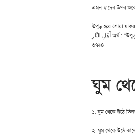
এমন ছাদের উপর শুবে ন
উপুড় হয়ে শোয়া মাকরূহ। কেন
أَهْلِ النَّارِ অর্থ : “উপুড় হয়ে শোয়া তো জাহান্নামীদের সঙ্গে সাদৃশ্যপূর্ণ।” -সুনানে ইবনে মাজাহ, হাদীস নং-
৩৭২৪
ঘুম থে
১. ঘুম থেকে উঠে তিনব
২. ঘুম থেকে উঠে কালেম