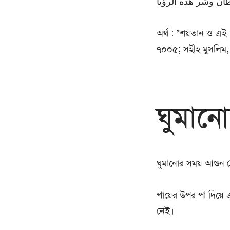
ان وشر هذه الرؤيا
অর্থ : “শয়তান ও এই স
৭০০৫; সহীহ মুসলিম,
ঘুমানো
ঘুমানোর সময় আগুন খোল
পায়ের উপর পা দিয়ে
নেই।