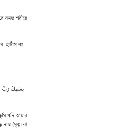
ে সমস্ত শরীরে
ীর, হাদীস নং-
 তুমি যদি আমার
দাও (মৃত্যু না