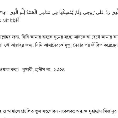
الْحَمْدُ لِلَّهِ الَّذِي
أَحْيَانَا بَعْدَ م
া আল্লাহর জন্য, যিনি আমার রূহকে ঘুমের মধ্যে আটকে না রেখে আমার কা
ংসা ওই আল্লাহর জন্য, যিনি আমাদেরকে মৃত্যু দেয়ার পর জীবিত করেছেন
ওয়াক করা। -বুখারী, হাদীস নং- ৬৩২৪
্নাহ ও আমালে প্রচলিত ভুল সংশোধন
সংকলকঃ
অধ্যক্ষ মুহাম্মাদ মিজানু