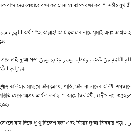
 বান্দাদের যেভাবে রক্ষা কর সেভাবে তাকে রক্ষা কর।” -সহীহ বুখারী
৩১৪
اعُوذُ بِكَلِمَاتِ اللهِ التَّامَةِ مِنْ غَضَبِهِ وَعِقَابِه
هَمَزَاتِ الشَّي
্ণাঙ্গ কালিমার মাধ্যমে তাঁর ক্রোধ, শাস্তি, তাঁর বান্দাদের অনিষ্ট, শয়তানে
্থিতি থেকে আশ্রয় প্রার্থনা করছি।” -জামে তিরমিযী, হাদীস নং- ৩৫২৮
৬৬৯৬
খলে বাম দিকে থু-থু নিক্ষেপ করা এবং নিম্নের দু’আ তিনবার পড়া : اعوذ بالله من