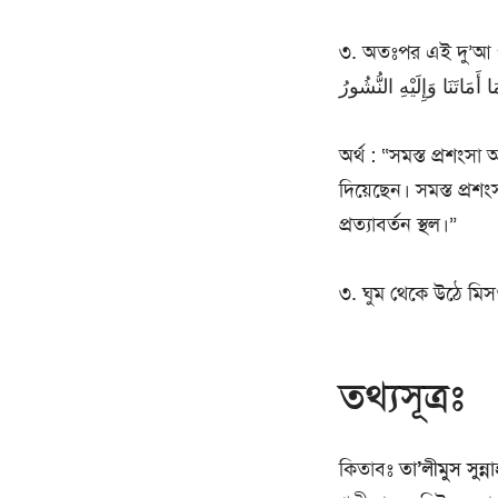
৩. অতঃপর এই দু’আ পড়া-  رَدَّ عَلَى رُوحِي وَلَمْ يُمْسِكُهَا فِي مَنَامِي الْحَمْدُ لِلَّهِ الَّذِي
َا أَمَاتَنَا وَإِلَيْهِ النُّشُورُ
অর্থ : “সমস্ত প্রশংস
দিয়েছেন। সমস্ত প্রশ
প্রত্যাবর্তন স্থল।”
৩. ঘুম থেকে উঠে মিস
তথ্যসূত্রঃ
কিতাবঃ
তা’লীমুস সুন