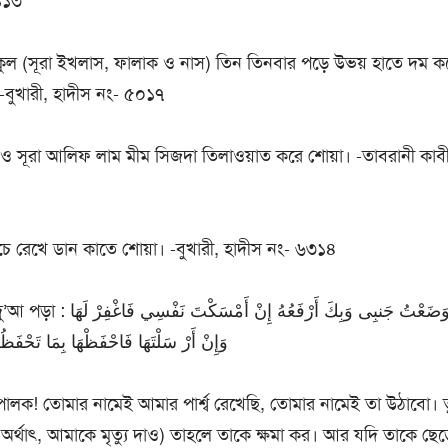
১১৩
ুল (সূরা ইখলাস, ফালাক ও নাস) তিন তিনবার পড়ে উভয় হাতে দম কর
-বুখারী, হাদীস নং- ৫০১৭
যী ও সূরা আলিফ লাম মীম সিজদা তিলাওয়াত করে শোয়া। -তাবরানী কাব
চে রেখে ডান কাতে শোয়া। -বুখারী, হাদীস নং- ৬৩১৪
بسْمِكَ رَبِّ وَضَعْتُ جَنبِى وَبِكَ أ
وَإِنْ أَرْ سَلْتَهَا فَاحْفَظْهَا بِمَا تَحْفَظ
তিপালক! তোমার নামেই আমার পার্শ্ব রেখেছি, তোমার নামেই তা উঠাবো।
থাৎ, আমাকে মৃত্যু দাও) তাহলে তাকে ক্ষমা কর। আর যদি তাকে ছেড়ে 