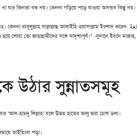
া যার কিনারা বন্ধ নয়। কেননা গড়িয়ে পড়ে যাওয়া অসম্ভব কিছু নয়।
না রাসূলুল্লাহ সাল্লাল্লাহু আলাইহি ওয়াসাল্লাম ইরশাদ করেন- إِنَّمَا هُذِهِ ضِجْعَةُ
কে উঠার সুন্নাতসমূহ
ার ‘আল-হামদু লিল্লাহ’ বলে উভয় হাতের তালু দ্বারা চোখ ডলা।
ায়ে তাইয়্যিবা পড়া।