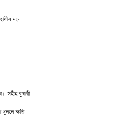
 হাদীস নং-
ে। -সহীহ বুখারী
 খুললে ক্ষতি