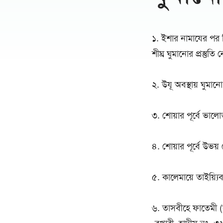
১. ইশার নামাযের পর বি
শীঘ্র ঘুমানোর প্রস্তুতি ন
২. উযূ অবস্থায় ঘুমা
৩. শোয়ার পূর্বে ভাল
৪. শোয়ার পূর্বে উভয
৫. কালেমায়ে তাইয়্যি
৬. তাসবীহে ফাতেমী (স