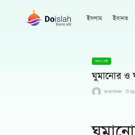
ইসলাম
ইবাদত
সকল পোষ্ট
ঘুমানোর ও ঘ
রাশেদুল ইসলাম
Ap
ঘুমানো