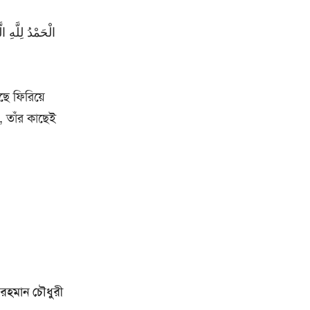
ছে ফিরিয়ে
, তাঁর কাছেই
র রহমান চৌধুরী