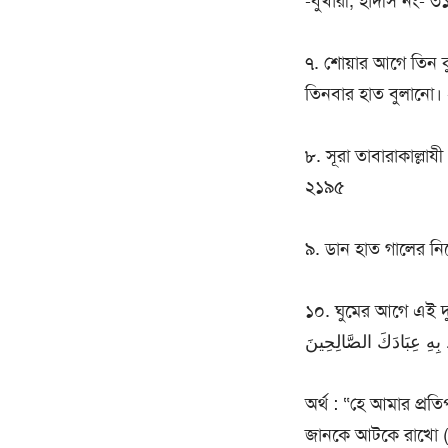
-বুখারী, হাদীস নং- ৩
৭. শোয়ার আগে তিন ক
তিনবার হাত বুলানো। 
৮. সূরা তাবারাকাল্লা
২১৯৫
৯. ডান হাত গালের নি
১০. ঘুমের আগে এই দু’আ পড়া : َرْفَعُهُ إِنْ أَمْسَكْتَ نَفْسِي فَاغْفِرْ لَهَا
ُ بِهِ عِبَادَكَ الصَّالِحِينَ
অর্থ : “হে আমার প্র
জানকে আটকে রাখো (অর্