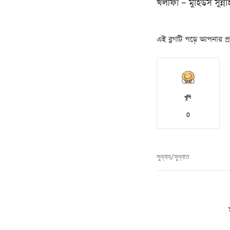
খলীফা – মুহিউস সুন্
এই ব্লগটি পড়ে আপনার প্রত
খুশি
0
সুন্নাহ/সুন্নাত