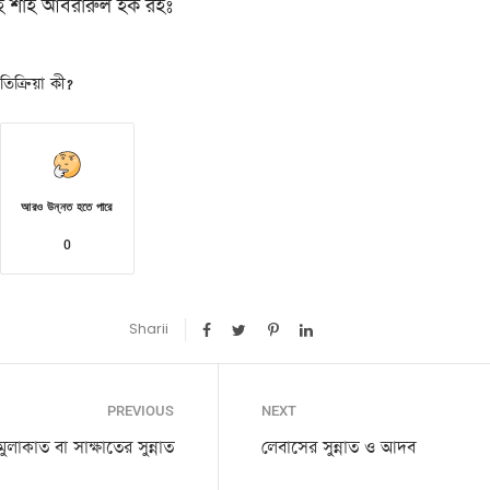
নাহ শাহ আবরারুল হক রহঃ
িক্রিয়া কী?
আরও উন্নত হতে পারে
0
Sharii
PREVIOUS
NEXT
মুলাকাত বা সাক্ষাতের সুন্নাত
লেবাসের সুন্নাত ও আদব