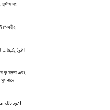
, হাদীস নং-
র কু-মন্ত্রনা এবং
; মুসনাদে