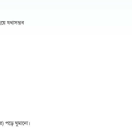
হয়ে যথাসম্ভব
র) পড়ে ঘুমানো।