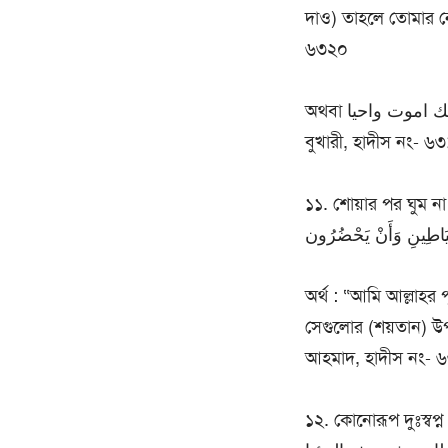
দাও) তাহলে তোমার নেক
৬৩২০
অথবা اللهم باسمك اموت واحيا অর্থ : “হে আল্লাহ! আমি তোমার নামে ঘুমাই এবং জাগ্রত হই।”-সহীহ
বুখারী, হাদীস নং- ৬
১১. শোয়ার পর ঘুম না এলে এই দু’আ পড়া-ِ وَشَرِ عِبَادِهِ وَمِنْ
َاطِينِ وَأَنْ يَحْضُرُون
অর্থ : “আমি আল্লাহর পূর
সেগুলোর (শয়তান) উপস
আহমাদ, হাদীস নং- 
১২. কোনোরূপ দুঃস্বপ্ন দে