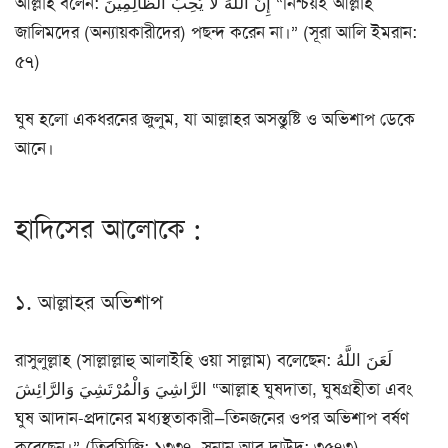
আল্লাহ বলেন: إِنَّ اللَّهَ لَا يُحِبُّ الظَّالِمِينَ “নিশ্চয়ই আল্লাহ
জালিমদের (অন্যায়কারীদের) পছন্দ করেন না।” (সূরা আলি ইমরান:
৫৭)
ঘুষ হলো একধরনের জুলুম, যা আল্লাহর অসন্তুষ্টি ও অভিশাপ ডেকে
আনে।
হাদিসের আলোকে :
১. আল্লাহর অভিশাপ
রাসুলুল্লাহ (সাল্লাল্লাহু আলাইহি ওয়া সাল্লাম) বলেছেন: لَعَنَ اللَّهُ
الرَّاشِيَ وَالْمُرْتَشِيَ وَالرَّائِشَ “আল্লাহ ঘুষদাতা, ঘুষগ্রহীতা এবং
ঘুষ আদান-প্রদানের মধ্যস্থতাকারী—তিনজনের ওপর অভিশাপ বর্ষণ
করেছেন।” (তিরমিজি: ১৩৩৭, সুনান আবু দাউদ: ৩৫৭৩)