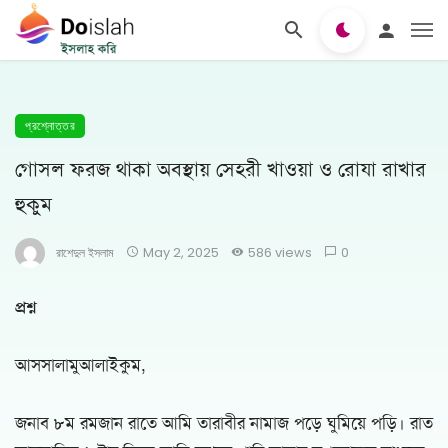
প্রশ্নোত্তর
গোসল ফরজ থাকা অবস্থায় সেহরী খাওয়া ও রোযা রাখার
হুকুম
রাশেদুল ইসলাম
May 2, 2025
586 views
0
প্রশ্ন
আসসালামুআলাইকুম,
জনাব ৮ম রমজান রাতে আমি তারাবীর নামাজ পড়ে ঘুমিয়ে পড়ি। রাত