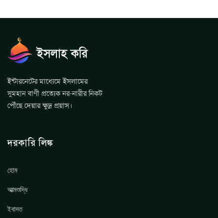
ইন্টারনেটের মাধ্যেমে ইসলামের
সুমহান বাণী প্রত্যেক নর-নারীর নিকট
পৌঁছে দেয়ার ক্ষুদ্র প্রয়াস।
দরকারি লিঙ্ক
হোম
আত্মশুদ্ধি
ইবাদত