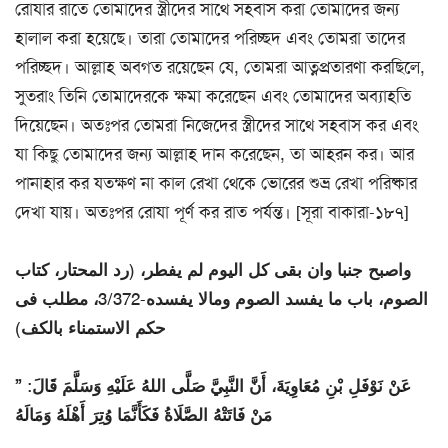
রোযার রাতে তোমাদের স্ত্রীদের সাথে সহবাস করা তোমাদের জন্য
হালাল করা হয়েছে। তারা তোমাদের পরিচ্ছদ এবং তোমরা তাদের
পরিচ্ছদ। আল্লাহ অবগত রয়েছেন যে, তোমরা আত্নপ্রতারণা করছিলে,
সুতরাং তিনি তোমাদেরকে ক্ষমা করেছেন এবং তোমাদের অব্যাহতি
দিয়েছেন। অতঃপর তোমরা নিজেদের স্ত্রীদের সাথে সহবাস কর এবং
যা কিছু তোমাদের জন্য আল্লাহ দান করেছেন, তা আহরন কর। আর
পানাহার কর যতক্ষণ না কাল রেখা থেকে ভোরের শুভ্র রেখা পরিষ্কার
দেখা যায়। অতঃপর রোযা পূর্ণ কর রাত পর্যন্ত। [সূরা বাকারা-১৮৭]
واصبح جنبا وان بقى كل اليوم لم يفطر، (رد المحتار، كتاب
الصوم، باب ما يفسد الصوم ومالا يفسده-3/372، مطلب فى
حكم الاستمناء بالكف)
عَنْ نَوْفَلِ بْنِ مُعَاوِيَةَ، أَنَّ النَّبِيَّ صَلَّى اللهُ عَلَيْهِ وَسَلَّمَ قَالَ: ”
مَنْ فَاتَتْهُ الصَّلَاةُ فَكَأَنَّمَا وُتِرَ أَهْلَهُ وَمَالَهُ