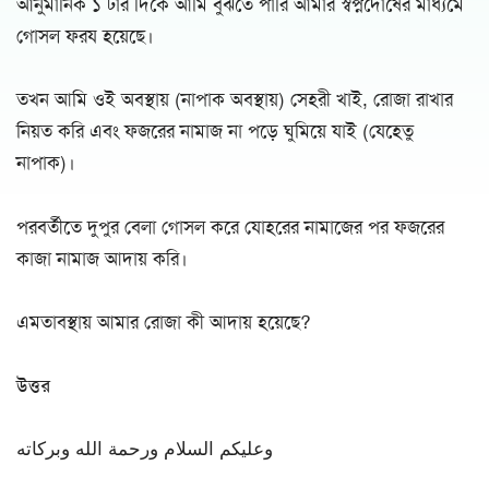
আনুমানিক ১ টার দিকে আমি বুঝতে পারি আমার স্বপ্নদোষের মাধ্যমে
গোসল ফরয হয়েছে।
তখন আমি ওই অবস্থায় (নাপাক অবস্থায়) সেহরী খাই, রোজা রাখার
নিয়ত করি এবং ফজরের নামাজ না পড়ে ঘুমিয়ে যাই (যেহেতু
নাপাক)।
পরবর্তীতে দুপুর বেলা গোসল করে যোহরের নামাজের পর ফজরের
কাজা নামাজ আদায় করি।
এমতাবস্থায় আমার রোজা কী আদায় হয়েছে?
উত্তর
وعليكم السلام ورحمة الله وبركاته