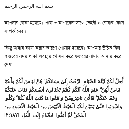
بسم الله الرحمن الرحيم
আপনার রোযা হয়েছে। পাক ও নাপাকের সাথে সেহরী ও রোযার কোন
সম্পর্ক নেই।
কিন্তু নামায কাযা করার কারণে গোনাহ হয়েছে। আপনার উচিত ছিল
ফজরের সময় থাকা অবস্থায় গোসল করে ফজরের নামায আদায় করে
নেয়া।
أُحِلَّ لَكُمْ لَيْلَةَ الصِّيَامِ الرَّفَثُ إِلَىٰ نِسَائِكُمْ ۚ هُنَّ لِبَاسٌ لَّكُمْ وَأَنتُمْ
لِبَاسٌ لَّهُنَّ ۗ عَلِمَ اللَّهُ أَنَّكُمْ كُنتُمْ تَخْتَانُونَ أَنفُسَكُمْ فَتَابَ عَلَيْكُمْ
وَعَفَا عَنكُمْ ۖ فَالْآنَ بَاشِرُوهُنَّ وَابْتَغُوا مَا كَتَبَ اللَّهُ لَكُمْ ۚ وَكُلُوا
وَاشْرَبُوا حَتَّىٰ يَتَبَيَّنَ لَكُمُ الْخَيْطُ الْأَبْيَضُ مِنَ الْخَيْطِ الْأَسْوَدِ مِنَ
الْفَجْرِ ۖ ثُمَّ أَتِمُّوا الصِّيَامَ إِلَى اللَّيْلِ [٢:١٨٧]