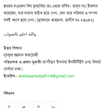
হযরত নওফেল বিন মুআবিয়া রাঃ থেকে বর্ণিত। রাসূল সাঃ ইরশাদ
করেছেন, যার নামায ফউত হয়ে গেল, যেন তার পরিবার ও সম্পদ
সবই ধ্বংস হয়ে গেল। [মুসনাদে আহমাদ, হাদীস নং-২৩৬৪২}
والله اعلم بالصواب
উত্তর লিখনে
লুৎফুর রহমান ফরায়েজী
পরিচালক ও প্রধান মুফতী
-তা’লীমুল ইসলাম ইনষ্টিটিউট এন্ড রিসার্চ
সেন্টার ঢাকা।
ইমেইল
–
ahlehaqmedia2014@gmail.com
Share