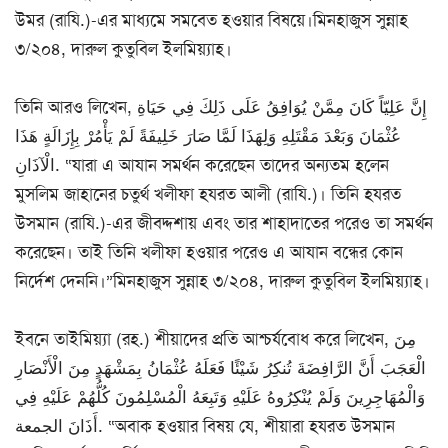
উমর (রাযি.)-এর মাধ্যমে সমবেত হওয়ার বিষয়ে।মিনহাজুস সুন্নাহ
৩/২০৪, দারুল কুতুবিল ইলমিয়্যাহ।
তিনি আরও লিখেন, إِنَّ عَلِيّاً كَانَ مِمَّنْ يُوَافِقُ عَلَى ذَلِكَ فِي حَيَاةِ
عُثْمَانَ وَبَعْدَ مَقْتَلِهِ وَلِهَذَا لَمَّا صَارَ خَلِيفَةً لَمْ يَأْمُرْ بِإِزَالَةٍ هَذَا
الْآذَانِ. “যারা এ আযান সমর্থন করেছেন তাদের অন্যতম হলেন
মুসলিম জাহানের চতুর্থ খলীফা হযরত আলী (রাযি.)। তিনি হযরত
উসমান (রাযি.)-এর জীবদ্দশায় এবং তার শাহাদাতের পরেও তা সমর্থন
করেছেন। তাই তিনি খলীফা হওয়ার পরেও এ আযান বন্ধের কোন
নির্দেশ দেননি।”মিনহাজুস সুন্নাহ ৩/২০৪, দারুল কুতুবিল ইলমিয়্যাহ।
ইবনে তাইমিয়্যা (রহ.) শীয়াদের প্রতি আশ্চর্যবোধ করে লিখেন, مِنَ
الْعَجَبَ أَنَّ الرَّافِضَةَ تُنكِرُ شَيْئًا فَعَلَهُ عُثْمَانُ بِمَشْهَدٍ مِنَ الْأَنْصَارِ
وَالْمُهَاجِرِينَ وَلَمْ يُنْكِرُوهُ عَلَيْهِ وَتَبِعَهُ الْمُسْلِمُونَ كُلُّهُمْ عَلَيْهِ فِي
أَذَانَ الجمعة. “অবাক হওয়ার বিষয় যে, শীয়ারা হযরত উসমান