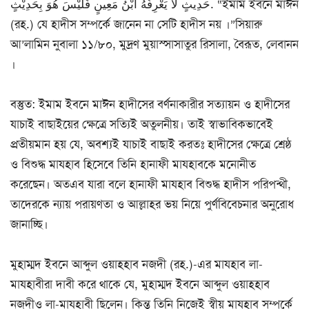
حَدِيثٍ لَا يَعْرِفُهُ ابْنُ مَعِينٍ فَلَيْسَ هُوَ بِحَدِيْثٍ. “ইমাম ইবনে মাঈন
(রহ.) যে হাদীস সম্পর্কে জানেন না সেটি হাদীস নয় ।”সিয়ারু
আ’লামিন নুবালা ১১/৮০, মুদ্রণ মুয়াস্সাসাতুর রিসালা, বৈরূত, লেবানন
।
বস্তুত: ইমাম ইবনে মাঈন হাদীসের বর্ণনাকারীর সত্যায়ন ও হাদীসের
যাচাই বাছাইয়ের ক্ষেত্রে সত্যিই অতুলনীয়। তাই স্বাভাবিকভাবেই
প্রতীয়মান হয় যে, অবশ্যই যাচাই বাছাই করতঃ হাদীসের ক্ষেত্রে শ্রেষ্ঠ
ও বিশুদ্ধ মাযহাব হিসেবে তিনি হানাফী মাযহাবকে মনোনীত
করেছেন। অতএব যারা বলে হানাফী মাযহাব বিশুদ্ধ হাদীস পরিপন্থী,
তাদেরকে ন্যায় পরায়ণতা ও আল্লাহর ভয় নিয়ে পুর্ণবিবেচনার অনুরোধ
জানাচ্ছি।
মুহাম্মদ ইবনে আব্দুল ওয়াহহাব নজদী (রহ.)-এর মাযহাব লা-
মাযহাবীরা দাবী করে থাকে যে, মুহাম্মদ ইবনে আব্দুল ওয়াহ্হাব
নজদীও লা-মাযহাবী ছিলেন। কিন্তু তিনি নিজেই স্বীয় মাযহাব সম্পর্কে