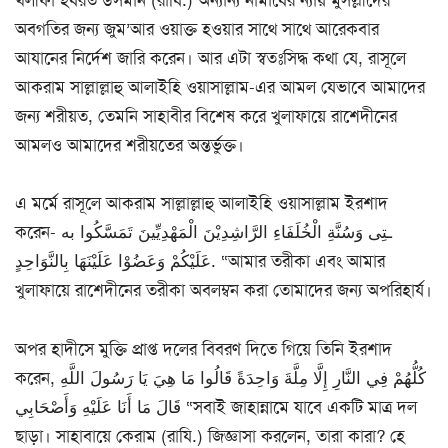
খলীফা হযরত উসমান (রাযি.) অন্যান্য নামাযের ন্যায় মুসল্লীদের
অবগতির জন্য জুম’আর ওয়াক্ত হওয়ার সাথে সাথে আরেকবার
আযানের নির্দেশ জারি করেন। আর এটা স্বতঃসিদ্ধ কথা যে, রাসূলে
আকরাম সাল্লাল্লাহু আলাইহি ওয়াসাল্লাম-এর আমল যেভাবে আমাদের
জন্য শরীয়ত, তেমনি সাহাবীর বিশেষ করে খুলাফায়ে রাশেদীনের
আমলও আমাদের শরীয়তের অন্তর্ভুক্ত।
এ মর্মে রাসূলে আকরাম সাল্লাল্লাহু আলাইহি ওয়াসাল্লাম ইরশাদ
করেন- ـتِى وَسُنَّةِ الْخُلَفَاءِ الرَّاشِدِيْنَ الْمَهْدِيِّينَ تَمَسَّكُوا به
عَلَيْكُمْ وَعَضُوْا عَلَيْنَهَا بِالنَّوَاحِدٍ. “আমার তরীকা এবং আমার
খুলাফায়ে রাশেদীনের তরীকা অবলম্বন করা তোমাদের জন্য অপরিহার্য।
অপর হাদীসে মুক্তি প্রাপ্ত দলের বিবরণ দিতে গিয়ে তিনি ইরশাদ
করেন, كُلُّهُمْ فِي النَّارِ إِلَّا مِلَّةَ وَاحِدَةً قَالُوا مَا هِيَ يَا رَسُولَ اللَّهِ
قَالَ مَا أَنَا عَلَيْهِ وَأَصْحَابِي “সবাই জাহান্নামে যাবে একটি মাত্র দল
ছাড়া। সাহাবায়ে কেরাম (রাযি.) জিজ্ঞাসা করলেন, তারা কারা? হে