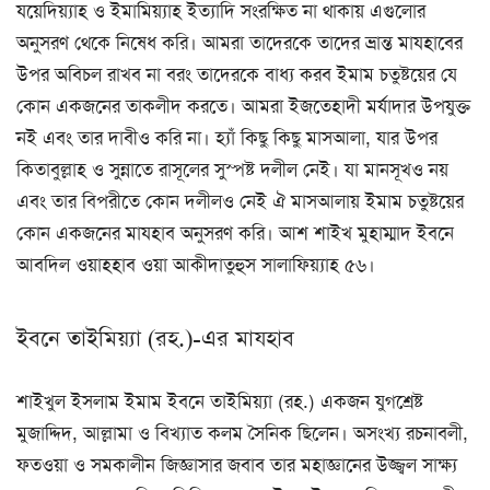
যয়েদিয়্যাহ ও ইমামিয়্যাহ ইত্যাদি সংরক্ষিত না থাকায় এগুলোর
অনুসরণ থেকে নিষেধ করি। আমরা তাদেরকে তাদের ভ্রান্ত মাযহাবের
উপর অবিচল রাখব না বরং তাদেরকে বাধ্য করব ইমাম চতুষ্টয়ের যে
কোন একজনের তাকলীদ করতে। আমরা ইজতেহাদী মর্যাদার উপযুক্ত
নই এবং তার দাবীও করি না। হ্যাঁ কিছু কিছু মাসআলা, যার উপর
কিতাবুল্লাহ ও সুন্নাতে রাসূলের সুস্পষ্ট দলীল নেই। যা মানসূখও নয়
এবং তার বিপরীতে কোন দলীলও নেই ঐ মাসআলায় ইমাম চতুষ্টয়ের
কোন একজনের মাযহাব অনুসরণ করি। আশ শাইখ মুহাম্মাদ ইবনে
আবদিল ওয়াহ্হাব ওয়া আকীদাতুহুস সালাফিয়্যাহ ৫৬।
ইবনে তাইমিয়্যা (রহ.)-এর মাযহাব
শাইখুল ইসলাম ইমাম ইবনে তাইমিয়্যা (রহ.) একজন যুগশ্রেষ্ট
মুজাদ্দিদ, আল্লামা ও বিখ্যাত কলম সৈনিক ছিলেন। অসংখ্য রচনাবলী,
ফতওয়া ও সমকালীন জিজ্ঞাসার জবাব তার মহাজ্ঞানের উজ্জ্বল সাক্ষ্য