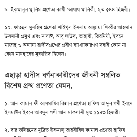
৯. ইক্‌মালুল মু’লিম প্রণেতা কাযী ‘আয়ায মালিকী, মৃত ৫৪৪ হিজরী।
১০. ফাতহুল মুলহিম প্রণেতা শাইখুল ইসলাম আল্লামা শিব্বীর আহমাদ
উসমানী প্রমুখ এবং নাসাঈ, আবূ দাউদ, তাহাবী, তিরমিযী, ইবনে
মাজাহ ও অন্যান্য হাদীসগ্রন্থের প্রবীণ ব্যাখ্যাকারগণ সবাই কোন না
কোন মাযহাবের মুকাল্লিদ ছিলেন।
এছাড়া হাদীস বর্ণনাকারীদের জীবনী সম্বলিত
বিশেষ গ্রন্থ প্রণেতা যেমন,
১. আল কামাল ফী আসমায়ির রিজাল প্রণেতা হাফিয আব্দুল গণী ইবনে
ইসমাঈল ইবনে আবদুল গণী আল মাকদাসী মৃত ১১৪৩ হিজরী।
২. বার ভলিয়মের মুদ্রিত ইকমালু তাহযীবিল কামাল প্রণেতা হাফিয