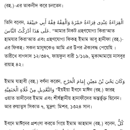
(রহ.)-এর তাকলীদ করে চলতেন।
তিনি বলেন, الْقِرَاءَةُ عِنْدِى قِرَاءَةُ حَمْزَةَ وَالْفِقْهُ فِقْهُ أَبِي حَنِيْفَةَ
عَلَى هَذَا أدْرَكْتُ النَّاسَ. “আমার নিকট গ্রহণযোগ্য কিরা’আত
হামযার কিরা’আত এবং গ্রহণযোগ্য ফিক্হ ইমাম আবূ হানীফা (রহ.)-
এর ফিক্হ। সকল মানুষকেও আমি এর উপর ঐক্যবদ্ধ পেয়েছি ।
তারীখে বাগদাদ ১২/৩৪৭, ফায়ফুল বারী ১/১৬৯, মুকাদ্দামায়ে নাসবুর
রায়াহ ৪২।
ইমাম যাহাবী (রহ.) বর্ণনা করেন, وَكَانَ يَحْيَ بْنُ مَعِيْنِ إِمَامَ الْحَرْحِ
وَالتَّعْدِيلِ مِنْ غُلَاةِ الْحَنَفِيَّةِ “ইয়ইয়া ইবনে মাঈন (রহ.) জারহ
ওয়াত তাদীলের ইমাম এবং শীর্ষস্থানীয় হানাফীদের অন্তর্ভূক্ত ছিলেন।
আর রুয়াতুস সিকাত ৭, মুদ্রণ: মিশর, ১৩২৪ সাল।
ইবনে মাঈনের প্রশংসা করতে গিয়ে ইমাম আহমাদ (রহ.) বলেন, كُلٌّ