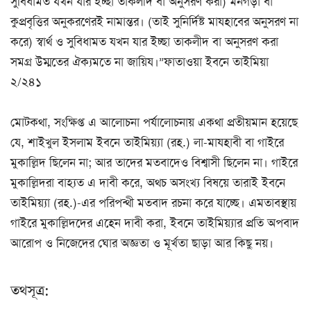
সুবিধামত যখন যার ইচ্ছা তাকলীদ বা অনুসরণ করা) মনগড়া বা
কুপ্রবৃত্তির অনুকরণেরই নামান্তর। (তাই সুনির্দিষ্ট মাযহাবের অনুসরণ না
করে) স্বার্থ ও সুবিধামত যখন যার ইচ্ছা তাকলীদ বা অনুসরণ করা
সমগ্র উম্মতের ঐক্যমতে না জায়িয।”ফাতাওয়া ইবনে তাইমিয়া
২/২৪১
মোটকথা, সংক্ষিপ্ত এ আলোচনা পর্যালোচনায় একথা প্রতীয়মান হয়েছে
যে, শাইখুল ইসলাম ইবনে তাইমিয়্যা (রহ.) লা-মাযহাবী বা গাইরে
মুকাল্লিদ ছিলেন না; আর তাদের মতবাদেও বিশ্বাসী ছিলেন না। গাইরে
মুকাল্লিদরা বাহ্যত এ দাবী করে, অথচ অসংখ্য বিষয়ে তারাই ইবনে
তাইমিয়্যা (রহ.)-এর পরিপন্থী মতবাদ রচনা করে যাচ্ছে। এমতাবস্থায়
গাইরে মুকাল্লিদদের এহেন দাবী করা, ইবনে তাইমিয়্যার প্রতি অপবাদ
আরোপ ও নিজেদের ঘোর অজ্ঞতা ও মূর্খতা ছাড়া আর কিছু নয়।
তথসূত্র: