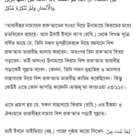
وَالْأَنْصَارِ وَلَمْ يُنْكِرْهُ مُنْكِرٌ.
“তারাবীহর নামাযের রাক’আতের সংখ্যা নিয়ে উলামায়ে কিরামের মধ্যে
মতবিরোধ রয়েছে। তবে উবাই ইবনে কা’ব (রাযি.) থেকে বিশুদ্ধ সূত্রে
বর্ণিত আছে যে, তিনি সকল মুসল্লীদেরকে নিয়ে রমযানে বিশ
রাক’আত তারাবীহ আদায় করতেন। অতঃপর তিন রাক’আত বিতর
পড়তেন। তাই অসংখ্য উলামায়ে কিরাম বিশ রাক’আত তারাবীহ
পড়াকেই সুন্নাত বলেন। কেননা, তিনি সকল মুহাজির ও আনসার
সাহাবাকে নিয়ে বিশ রাক’আত তারাবীহ কায়িম করেছিলেন। কিন্তু
কেউই এতে কোন আপত্তি করেননি।মাজমূ’আ ফাতাওয়া ২৩/১১২।
এতে প্রমাণ হয় যে, সকল সাহাবায়ে কিরাম (রাযি.)-এর ইজমা ও
ঐক্যমতে তারাবীহর নামায বিশ রাক’আত পড়াই সুন্নাত।
তাই ইবনে তাইমিয়্যা (রহ.) পরের পৃষ্ঠায় আরো লিখেন- لِمَا ثَبَتَ مِنْ