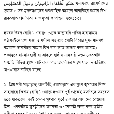
سُنَّةِ الْخُلَفَاءِ الرَّاشِدِيْنَ وَعَمِلَ الْمُسْلِمِينَ. খুলাফায়ে রাশেদীনের
সুন্নাত ও সব মুসলমানদের ধারাবাহিক আমলে তারাবিহর নামায বিশ
রাক’আত প্রমাণিত। মাজমূ’আ ফাতাওয়া ২৩/১১৩।
হযরত উমর (রাযি.)-এর যুগ থেকে অদ্যাবধি পবিত্র হারামাইন
শরীফাইনে তথা মক্কা ও মদীনা সহ প্রায় গোটা বিশ্বের মুসলমানগণ
রমযানে তারাবীহর নামায বিশ রাক’আত আদায় করে আসছে।
পক্ষান্তরে লা-মাযহাবী বা আহলে হাদীস নামধারী নতুন ফেরকাটি
সম্প্রতি বিভিন্ন স্থানে আট রাক’আত তারাবীহর নতুন মতবাদ প্রতিষ্ঠার
অপপ্রায়াস চালিয়ে যাচ্ছে।
২. প্রিয় নবী সাল্লাল্লাহু আলাইহি ওয়াসাল্লাম-এর যুগে জুম’আর দিনে
সাহাবায়ে কিরাম (রাযি.) ওয়াক্ত হওয়ার পূর্ব থেকেই মসজিদে সমবেত
হতে থাকতেন। তাই কেবল খুৎবার পূর্বে একবার আযানের রেওয়াজ
ছিল। পরবর্তীতে মুসল্লীদের অলসতা ও গাফলতী লক্ষ্য করে তৃতীয়