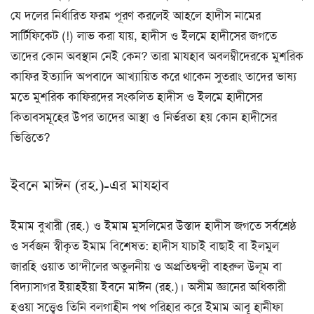
যে দলের নির্ধারিত ফরম পূরণ করলেই আহলে হাদীস নামের
সার্টিফিকেট (!) লাভ করা যায়, হাদীস ও ইলমে হাদীসের জগতে
তাদের কোন অবস্থান নেই কেন? তারা মাযহাব অবলম্বীদেরকে মুশরিক
কাফির ইত্যাদি অপবাদে আখ্যায়িত করে থাকেন সুতরাং তাদের ভাষ্য
মতে মুশরিক কাফিরদের সংকলিত হাদীস ও ইলমে হাদীসের
কিতাবসমূহের উপর তাদের আস্থা ও নির্ভরতা হয় কোন হাদীসের
ভিত্তিতে?
ইবনে মাঈন (রহ.)-এর মাযহাব
ইমাম বুখারী (রহ.) ও ইমাম মুসলিমের উস্তাদ হাদীস জগতে সর্বশ্রেষ্ঠ
ও সর্বজন স্বীকৃত ইমাম বিশেষত: হাদীস যাচাই বাছাই বা ইলমুল
জারহি ওয়াত তা’দীলের অতুলনীয় ও অপ্রতিদ্বন্দ্বী বাহরুল উলূম বা
বিদ্যাসাগর ইয়াহইয়া ইবনে মাঈন (রহ.)। অসীম জ্ঞানের অধিকারী
হওয়া সত্ত্বেও তিনি বলগাহীন পথ পরিহার করে ইমাম আবূ হানীফা