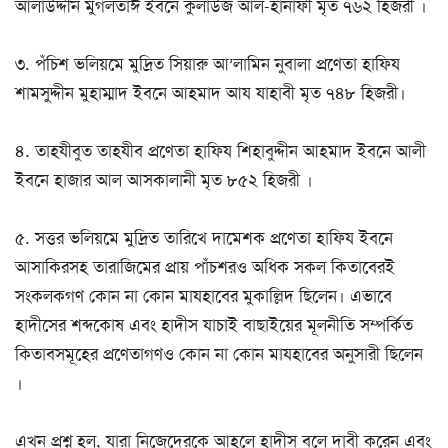
আলাউদ্দীন মুগলতাঈ ইবনে কুলাউজ আল-হানাফী মৃত ৭৬২ হিজরী ।
৩. পঁচিশ ভলিয়মে মুদ্রিত সিয়ারু আ’লামিন নুবালা প্রণেতা হাফিয
শামসুদ্দীন মুহাম্মাদ ইবনে আহমাদ আয যাহাবী মৃত ৭৪৮ হিজরী।
৪. তাহযীবুত তাহযীব প্রণেতা হাফিয শিহাবুদ্দীন আহমাদ ইবনে আলী
ইবনে হাজার আল আসকালানী মৃত ৮৫২ হিজরী ।
৫. সত্তর ভলিয়মে মুদ্রিত তারিখে দামেশক প্রণেতা হাফিয ইবনে
আসাকিরসহ তারাজিমের প্রায় পাঁচশরও অধিক সকল কিতাবেরই
সংকলকগণ কোন না কোন মাযহাবের মুকাল্লিদ ছিলেন। এভাবে
হাদীসের শব্দকোষ এবং হাদীস যাচাই বাছাইয়ের মূলনীতি সম্পর্কিত
কিতাবসমূহের প্রণেতাগণও কোন না কোন মাযহাবের অনুসারী ছিলেন
।
এখন প্রশ্ন হল, যারা নিজেদেরকে আহলে হাদীস বলে দাবী করেন এবং