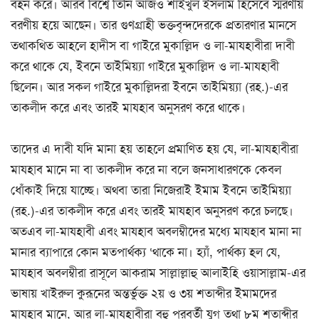
বহন করে। আরব বিশ্বে তিনি আজও শাইখুল ইসলাম হিসেবে স্মরণীয়
বরণীয় হয়ে আছেন। তার গুণগ্রাহী ভক্তবৃন্দদেরকে প্রতারণার মানসে
তথাকথিত আহলে হাদীস বা গাইরে মুকাল্লিদ ও লা-মাযহাবীরা দাবী
করে থাকে যে, ইবনে তাইমিয়্যা গাইরে মুকাল্লিদ ও লা-মাযহাবী
ছিলেন। আর সকল গাইরে মুকাল্লিদরা ইবনে তাইমিয়্যা (রহ.)-এর
তাকলীদ করে এবং তারই মাযহাব অনুসরণ করে থাকে।
তাদের এ দাবী যদি মানা হয় তাহলে প্রমাণিত হয় যে, লা-মাযহাবীরা
মাযহাব মানে না বা তাকলীদ করে না বলে জনসাধারণকে কেবল
ধোঁকাই দিয়ে যাচ্ছে। অথবা তারা নিজেরাই ইমাম ইবনে তাইমিয়্যা
(রহ.)-এর তাকলীদ করে এবং তারই মাযহাব অনুসরণ করে চলছে।
অতএব লা-মাযহাবী এবং মাযহাব অবলম্বীদের মধ্যে মাযহাব মানা না
মানার ব্যাপারে কোন মতপার্থক্য ‘থাকে না। হ্যাঁ, পার্থক্য হল যে,
মাযহাব অবলম্বীরা রাসূলে আকরাম সাল্লাল্লাহু আলাইহি ওয়াসাল্লাম-এর
ভাষায় খাইরুল কুরূনের অন্তর্ভুক্ত ২য় ও ৩য় শতাব্দীর ইমামদের
মাযহাব মানে, আর লা-মাযহাবীরা বহু পরবর্তী যুগ তথা ৮ম শতাব্দীর