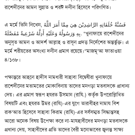
রাশেদীনের আমল সুন্নাত ও শরঈ দলীল হিসেবে পরিগণিত।
এ মর্মে তিনি লিখেন, فَسُنَّةٌ خُلَفَاتِهِ الرَّاشِدِيْنَ هِيَ مِمَّا أَمَرَ اللَّهُ
بِهِ وَرَسُولُهُ وَعَلَيْهِ أَدِلَّهُ شَرْعِيةٌ مُفَصَّلَةٌ. “খুলাফায়ে রাশেদীনের
অনুসৃত আমল ও আদর্শ আল্লাহ ও রাসূল প্রদত্ত নির্দেশের অন্তর্ভুক্ত। এ
মর্মে শরীয়তের অসংখ্য দলীল প্রমাণ রয়েছে।”মাজমূ’আ ফাতাওয়া
৪/১০৮।
পক্ষান্তরে আহলে হাদীস নামধারী সাহাবা বিদ্বেষীরা খুলাফায়ে
রাশেদীনের মতামতের মোকাবিলায় তাদের মনগড়া মতবাদকে প্রাধান্য
দেয়। এর প্রমাণ স্বরূপ হযরত উসমান (রাযি.) কর্তৃক উপরোল্লিখিত
বিষয়টি এবং হযরত উমর (রাযি)-এর যুগে তারাবীহর নামায বিশ
রাক’আত হিসেবে সাহাবা কিরাম (রাযি)-এর সর্বসম্মত সিদ্ধান্তসহ
আরো অনেক বিষয় উপেক্ষা করে লা-মাযহাবীদের মনগড়া মতবাদকে
প্রধান্য দেয়, সাহাবীদের প্রতি তাদের বৈরী মনোভাবের জ্বলন্ত সাক্ষ্য