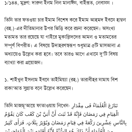
১/১৪৪, মুদ্রণ: দারুল ইলম লিল মালাঈন, বাইরূত, লেবানন ।
তিনি তার ফতওয়া চার ইমাম বিশেষ করে ইমাম আহমদ ইবনে হাম্বল
(রহ.)-এর নীতিমালার উপর ভিত্তি করে রচনা করেছেন। অসংখ্য
মতামত তার রয়েছে যা গাইরে মুকাল্লিদদের আমল ও মতামতের
সম্পূর্ণ বিপরীত। এ বিষয়ে উদাহরণস্বরূপ শুধুমাত্র ৫টি মাসআলা এ
অধ্যায়েও উল্লেখ করা হবে। তবে তারও আগে এখানে দু’টি বিষয়
ব্যাখ্যা করা প্রয়োজন।
১. শাইখুল ইসলাম ইবনে তাইমিয়্যা (রহ.) তারাবীহর নামায বিশ
রাকা’আত সুন্নাত বলে উল্লেখ করেছেন।
তিনি মাজমূ’আয়ে ফাতাওয়ায় লিখেন- تَنَازَعَ الْعُلَمَاءُ فَى مِقْدَارِ
الْقِيَامِ فِي رَمَضَانَ فَإِنَّهُ قَدْ ثَبَتَ أَنَّ أَبَيَّ بْنَ كَعْب كَانَ يَقُوْمُ
بِالنَّاسِ عِشْرِينَ رَكْعَةً فِي قِيَامِ رَمَضَانَ وَيُوْتِرُ بِثَلَاثٍ. فَرَأَى كَثِيرٌ
مِنَ الْعُلَمَاءِ أَنَّ ذَلِكَ هُوَ السُّنَّةُ لِأَنَّهُ أَقَامَه بَيْنَ الْمُهَاجِرِيْنَ