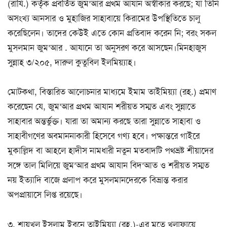
(রাযি.) কর্তৃক প্রবর্তিত জুম’আর প্রথম আযান অস্বীকার করছে; যা তিনি
অসংখ্য আনসার ও মুহাজির সাহাবায়ে কিরামের উপস্থিতিতে চালু
করেছিলেন। তাদের কেউই এতে কোন প্রতিবাদ করেন নি; বরং সকল
মুসলমান জুম’আর . আযানে তা অনুসরণ করে আসছেন।মিনহাজুস
সুন্নাহ ৩/২০৫, দারুল কুতুবিল ইলমিয়্যাহ।
মোটকথা, বিস্তারিত আলোচনার মাধ্যমে ইমাম তাইমিয়্যা (রহ.) প্রমাণ
করেছেন যে, জুম’আর প্রথম আযান শরীয়ত সম্মত এবং সুন্নাতে
সাহাবার অন্তর্ভুক্ত। যারা তা অমান্য করছে তারা সুন্নাতে সাহাবা ও
সাহাবীগণের অবমাননাকারী হিসেবে গণ্য হবে। পক্ষান্তরে গাইরে
মুকাল্লিদ বা আহলে হাদীস নামধারী নতুন মতবাদটি পথভ্রষ্ট শীয়াদের
সঙ্গে তাল মিলিয়ে জুম’আর প্রথম আযান বিদ’আত ও শরীয়ত সম্মত
নয় ইত্যাদি বাজে প্রলাপ করে মুসলমানদেরকে বিভ্রান্ত করার
অপপ্রায়াসে লিপ্ত রয়েছে।
৩. শায়খুল ইসলাম ইবনে তাইমিয়্যা (রহ.)-এর মতে খুলাফায়ে