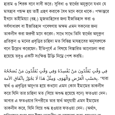
হারাম ও শিরক বলে দাবী করে। সুবিধা ও স্বার্থের অনুকুলে যখন যে
মাযহাব পছন্দ হয় তাই গ্রহণ করাকে বৈধ মনে করে থাকে। পক্ষান্তরে
ইবনে তাইমিয়্যা (রহ.) মুজতাহিদের জন্য ইজতিহাদ করা ও
সর্বসাধারণ বা ইজতিহাদ গবেষণায় অক্ষম এমন সকলের জন্য
তাকলীদ করা জরুরী মনে করেন। সাথে সাথে তিনি স্বার্থের অনুকুল
প্রতিকুল ও মনের প্রবৃত্তির চাহিদা মত বিভিন্ন মাযহাবের অনুসরণকে
বলে উল্লেখ করেছেন। ইতিপূর্বে এ বিষয়ে বিস্তারিত আলোচনা করা
হয়েছে তবুও একটি সংক্ষিপ্ত উক্তি নিম্নে পেশ করছি।
فِي وَقْتٍ يُقَلِّدُونَ مَنْ يُفْسِدُهُ وَفِي وَقْتٍ يُقَلِّدُونَ مَنْ يُصَحْحُهُ
بِحَسْبِ الْعَرْضِ وَالْهَوَى، وَمِثْلُ هَذَا لَا يَجُوْزُ بِاتِّفَاقِ الأمة. “যারা
স্বার্থ ও প্রবৃত্তির অনুগত হয়ে কখনো এমন কোন ইমামের তাকলীদ
করে যিনি তার চাহিদা মত (বিয়ে অশুদ্ধ হয়েছে বলে) ফতওয়া দেন।
আবার এ ফতওয়ার বিপরীতে তার স্বার্থ অনুযায়ী এমন ইমামের
তাকলীদ করে, যিনি বিয়ে শুদ্ধ হওয়ার ফতওয়া দেন। (অর্থাৎ,