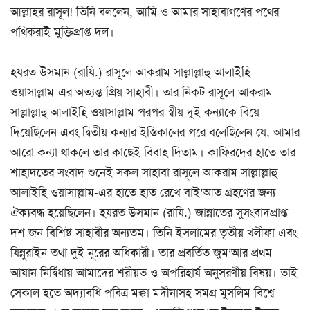
আল্লাহর রাসূল! তিনি বললেন, আমি ও আমার সাহাবাগণের পথের
পথিকরাই মুক্তিপ্রাপ্ত দল।
হযরত উসমান (রাযি.) রাসূলে আকরাম সাল্লাল্লাহু আলাইহি
ওয়াসাল্লাম-এর অত্যন্ত প্রিয় সাহাবী। তার নিকট রাসূলে আকরাম
সাল্লাল্লাহু আলাইহি ওয়াসাল্লাম পরপর স্বীয় দুই কন্যাকে বিয়ে
দিয়েছিলেন এবং দ্বিতীয় কন্যার ইস্তিকালের পরে বলেছিলেন যে, আমার
আরো কন্যা থাকলে তার কাছেই বিবাহ দিতাম। কাফিরদের হাতে তার
শাহাদতের সংবাদ শুনেই সকল সাহাবা রাসূলে আকরাম সাল্লাল্লাহু
আলাইহি ওয়াসাল্লাম-এর হাতে হাত রেখে বাই’আত গ্রহণের জন্য
ঐক্যবদ্ধ হয়েছিলেন। হযরত উসমান (রাযি.) জান্নাতের সুসংবাদপ্রাপ্ত
দশ জন বিশিষ্ট সাহাবীর অন্যতম। তিনি ইসলামের তৃতীয় খলীফা এবং
যিন্নুরাইন তথা দুই নূরের অধিকারী। তার প্রবর্তিত জুম’আর প্রথম
আযান নির্দ্বিধায় আমাদের শরীয়ত ও অপরিহার্য অনুসরণীয় বিষয়। তাই
সেকাল হতে অদ্যাবধি পবিত্র মক্কা মদীনাসহ সমগ্র মুসলিম বিশ্বে