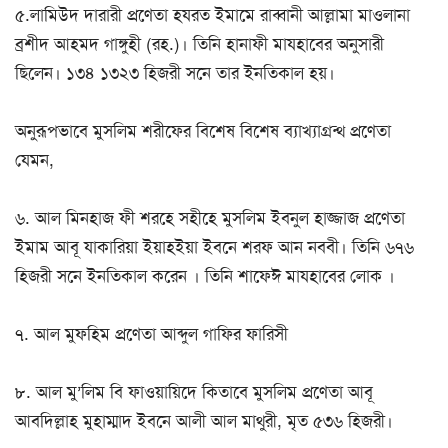
৫.লামিউদ দারারী প্রণেতা হযরত ইমামে রাব্বানী আল্লামা মাওলানা
ব্রশীদ আহমদ গাঙ্গুহী (রহ.)। তিনি হানাফী মাযহাবের অনুসারী
ছিলেন। ১৩৪ ১৩২৩ হিজরী সনে তার ইনতিকাল হয়।
অনুরূপভাবে মুসলিম শরীফের বিশেষ বিশেষ ব্যাখ্যাগ্রন্থ প্রণেতা
যেমন,
৬. আল মিনহাজ ফী শরহে সহীহে মুসলিম ইবনুল হাজ্জাজ প্রণেতা
ইমাম আবূ যাকারিয়া ইয়াহইয়া ইবনে শরফ আন নববী। তিনি ৬৭৬
হিজরী সনে ইনতিকাল করেন । তিনি শাফেঈ মাযহাবের লোক ।
৭. আল মুফহিম প্রণেতা আব্দুল গাফির ফারিসী
৮. আল মু’লিম বি ফাওয়ায়িদে কিতাবে মুসলিম প্রণেতা আবূ
আবদিল্লাহ মুহাম্মাদ ইবনে আলী আল মাথুরী, মৃত ৫৩৬ হিজরী।