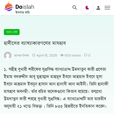
সকল পোষ্ট
হাদীসের ব্যাখ্যাকারগণের মাযহাব
রাশেদুল ইসলাম
April 15, 2025
603 views
0
১. সহীহ বুখারী শরীফের সুপ্রসিদ্ধ ব্যাখ্যাগ্রন্থ উমদাতুল কারী প্রণেতা
ইমাম বদরুদ্দীন আবূ মুহাম্মাদ মাহমূদ ইবনে আহমাদ ইবনে মূসা
ইবনে আহমাদ ইবনুল হাসান আল হালাবী আল আইনী। তিনি হানাফী
মাযহাব অবলম্বী। তাঁর রচিত অনেকগুলো কিতাব রয়েছে। তন্মধ্যে
উমদাতুল কারী শরহে বুখারী সুপ্রসিদ্ধ। এ ব্যাখ্যাগ্রন্থটি তার তারতীব
অনুযায়ী ২১ খন্ডে বিভক্ত । তিনি ৮৫৫ হিজরীতে ইনতিকাল করেন।