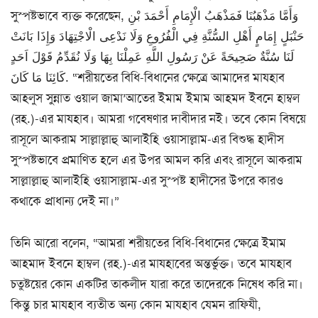
সুস্পষ্টভাবে ব্যক্ত করেছেন, وَأَمَّا مَذْهَبُنَا فَمَذْهَبُ الْإِمَامِ أَحْمَدَ بْنِ
حَنْبَلٍ إِمَامٍ أَهْلِ السُّنَّةِ فِي الْفُرُوعِ وَلَا نَدْعِى الْاجْتِهَادَ وَإِذَا بَانَتْ
لَنَا سُنَّةٌ صَحِيحَةً عَنْ رَسُولِ اللَّهِ عَمِلْنَا بِهَا وَلَا نُقَدِّمُ قَوْلَ اَحَدٍ
كَائِنَا مَا كَانَ. “শরীয়তের বিধি-বিধানের ক্ষেত্রে আমাদের মাযহাব
আহলুস সুন্নাত ওয়াল জামা’আতের ইমাম ইমাম আহমদ ইবনে হাম্বল
(রহ.)-এর মাযহাব। আমরা গবেষণার দাবীদার নই। তবে কোন বিষয়ে
রাসূলে আকরাম সাল্লাল্লাহু আলাইহি ওয়াসাল্লাম-এর বিশুদ্ধ হাদীস
সুস্পষ্টভাবে প্রমাণিত হলে এর উপর আমল করি এবং রাসূলে আকরাম
সাল্লাল্লাহু আলাইহি ওয়াসাল্লাম-এর সুস্পষ্ট হাদীসের উপরে কারও
কথাকে প্রাধান্য দেই না।”
তিনি আরো বলেন, “আমরা শরীয়তের বিধি-বিধানের ক্ষেত্রে ইমাম
আহমাদ ইবনে হাম্বল (রহ.)-এর মাযহাবের অন্তর্ভুক্ত। তবে মাযহাব
চতুষ্টয়ের কোন একটির তাকলীদ যারা করে তাদেরকে নিষেধ করি না।
কিন্তু চার মাযহাব ব্যতীত অন্য কোন মাযহাব যেমন রাফিযী,