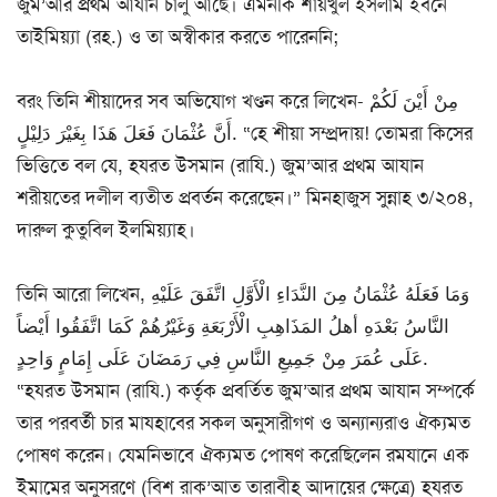
জুম’আর প্রথম আযান চালু আছে। এমনকি শায়খুল ইসলাম ইবনে
তাইমিয়্যা (রহ.) ও তা অস্বীকার করতে পারেননি;
বরং তিনি শীয়াদের সব অভিযোগ খণ্ডন করে লিখেন- مِنْ أَيْنَ لَكُمْ
أَنَّ عُثْمَانَ فَعَلَ هَذَا بِغَيْرَ دَلِيْلٍ. “হে শীয়া সম্প্রদায়! তোমরা কিসের
ভিত্তিতে বল যে, হযরত উসমান (রাযি.) জুম’আর প্রথম আযান
শরীয়তের দলীল ব্যতীত প্রবর্তন করেছেন।” মিনহাজুস সুন্নাহ ৩/২০৪,
দারুল কুতুবিল ইলমিয়্যাহ।
তিনি আরো লিখেন, وَمَا فَعَلَهُ عُثْمَانُ مِنَ النَّدَاءِ الْأَوَّلِ اتَّفَقَ عَلَيْهِ
النَّاسُ بَعْدَهِ أهلُ المَذَاهِبِ الْأَرْبَعَةِ وَغَيْرُهُمْ كَمَا اتَّفَقُوا أَيْضاً
عَلَى عُمَرَ مِنْ جَمِيعِ النَّاسِ فِي رَمَضَانَ عَلَى إِمَامٍ وَاحِدٍ.
“হযরত উসমান (রাযি.) কর্তৃক প্রবর্তিত জুম’আর প্রথম আযান সম্পর্কে
তার পরবর্তী চার মাযহাবের সকল অনুসারীগণ ও অন্যান্যরাও ঐক্যমত
পোষণ করেন। যেমনিভাবে ঐক্যমত পোষণ করেছিলেন রমযানে এক
ইমামের অনুসরণে (বিশ রাক’আত তারাবীহ আদায়ের ক্ষেত্রে) হযরত