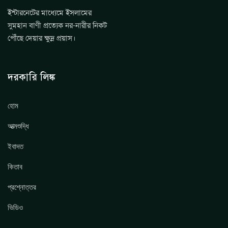
ইন্টারনেটের মাধ্যেমে ইসলামের
সুমহান বাণী প্রত্যেক নর-নারীর নিকট
পৌঁছে দেয়ার ক্ষুদ্র প্রয়াস।
দরকারি লিঙ্ক
হোম
আত্মশুদ্ধি
ইবাদত
কিতাব
প্রশ্নোত্তর
ভিডিও