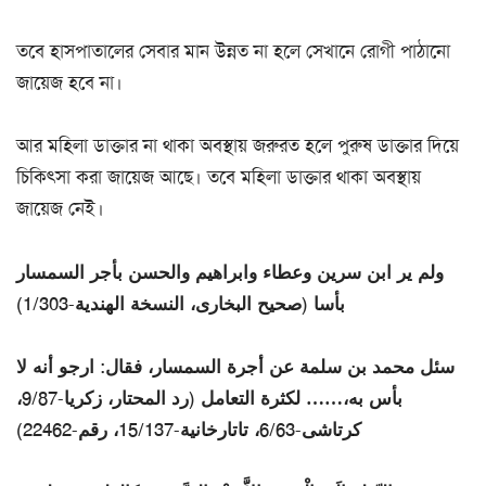
তবে হাসপাতালের সেবার মান উন্নত না হলে সেখানে রোগী পাঠানো
জায়েজ হবে না।
আর মহিলা ডাক্তার না থাকা অবস্থায় জরুরত হলে পুরুষ ডাক্তার দিয়ে
চিকিৎসা করা জায়েজ আছে। তবে মহিলা ডাক্তার থাকা অবস্থায়
জায়েজ নেই।
ولم ير ابن سرين وعطاء وابراهيم والحسن بأجر السمسار
بأسا (صحيح البخارى، النسخة الهندية-1/303)
سئل محمد بن سلمة عن أجرة السمسار، فقال: ارجو أنه لا
بأس به،…… لكثرة التعامل (رد المحتار، زكريا-9/87،
كرتاشى-6/63، تاتارخانية-15/137، رقم-22462)