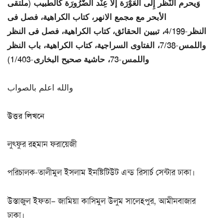
وَيحرم النّظر إِلَى الْعَوْرَة إلاَّ عِنْد الضَّرُورَة كالطبيب (ملتقى
الأبحر مع مجمع الانهر، كتاب الكراهية، فصل فى
النظر-4/199، تبيين الحقائق، كتاب الكراهية، فصل فى النظر
واللمس-7/38، الفتاوى السراجية، كتاب الكراهية، باب النظر
واللمس-73، حاشية صحيح البخارى-1/403)
والله اعلم بالصواب
উত্তর লিখনে
লুৎফুর রহমান ফরায়েজী
পরিচালক-তালীমুল ইসলাম ইনষ্টিটিউট এন্ড রিসার্চ সেন্টার ঢাকা।
উস্তাজুল ইফতা– জামিয়া কাসিমুল উলুম সালেহপুর, আমীনবাজার
ঢাকা।