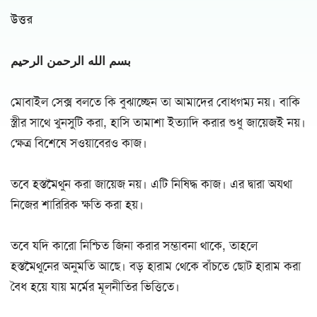
উত্তর
بسم الله الرحمن الرحيم
মোবাইল সেক্স বলতে কি বুঝাচ্ছেন তা আমাদের বোধগম্য নয়। বাকি
স্ত্রীর সাথে খুনসুটি করা, হাসি তামাশা ইত্যাদি করার শুধু জায়েজই নয়।
ক্ষেত্র বিশেষে সওয়াবেরও কাজ।
তবে হস্তমৈথুন করা জায়েজ নয়। এটি নিষিদ্ধ কাজ। এর দ্বারা অযথা
নিজের শারিরিক ক্ষতি করা হয়।
তবে যদি কারো নিশ্চিত জিনা করার সম্ভাবনা থাকে, তাহলে
হস্তমৈথুনের অনুমতি আছে। বড় হারাম থেকে বাঁচতে ছোট হারাম করা
বৈধ হয়ে যায় মর্মের মূলনীতির ভিত্তিতে।