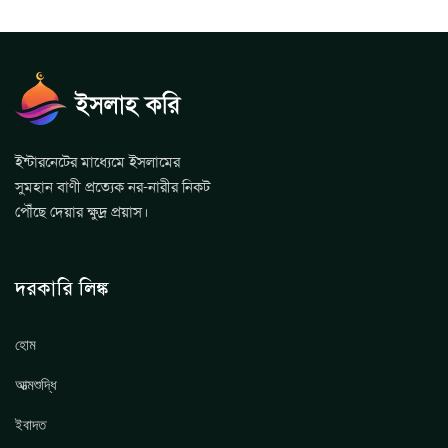
ইন্টারনেটের মাধ্যেমে ইসলামের
সুমহান বাণী প্রত্যেক নর-নারীর নিকট
পৌঁছে দেয়ার ক্ষুদ্র প্রয়াস।
দরকারি লিঙ্ক
হোম
আত্মশুদ্ধি
ইবাদত