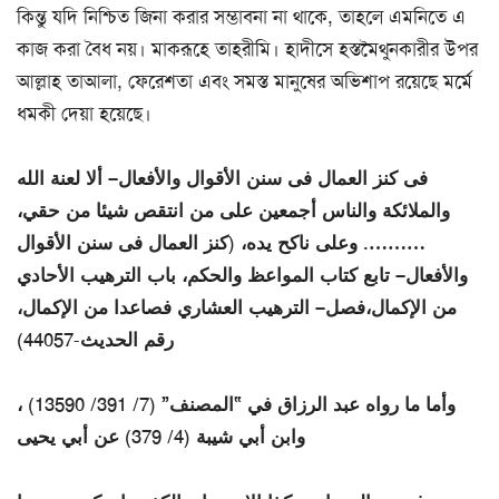
কিন্তু যদি নিশ্চিত জিনা করার সম্ভাবনা না থাকে, তাহলে এমনিতে এ
কাজ করা বৈধ নয়। মাকরূহে তাহরীমি। হাদীসে হস্তমৈথুনকারীর উপর
আল্লাহ তাআলা, ফেরেশতা এবং সমস্ত মানুষের অভিশাপ রয়েছে মর্মে
ধমকী দেয়া হয়েছে।
فى كنز العمال فى سنن الأقوال والأفعال– ألا لعنة الله
والملائكة والناس أجمعين على من انتقص شيئا من حقي،
………. وعلى ناكح يده، (كنز العمال فى سنن الأقوال
والأفعال– تابع كتاب المواعظ والحكم، باب الترهيب الأحادي
من الإكمال،فصل– الترهيب العشاري فصاعدا من الإكمال،
رقم الحديث-44057)
وأما ما رواه عبد الرزاق في “المصنف” (7/ 391/ 13590) ،
وابن أبي شيبة (4/ 379) عن أبي يحيى