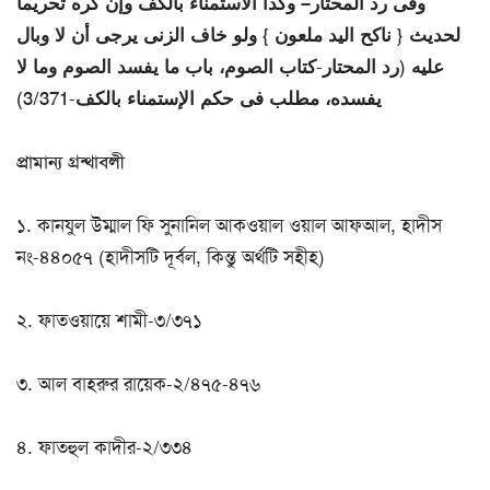
وفى رد المحتار– وكذا الاستمناء بالكف وإن كره تحريما
لحديث { ناكح اليد ملعون } ولو خاف الزنى يرجى أن لا وبال
عليه (رد المحتار-كتاب الصوم، باب ما يفسد الصوم وما لا
يفسده، مطلب فى حكم الإستمناء بالكف-3/371)
প্রামান্য গ্রন্থাবলী
১. কানযুল উম্মাল ফি সুনানিল আকওয়াল ওয়াল আফআল, হাদীস
নং-৪৪০৫৭ (হাদীসটি দূর্বল, কিন্তু অর্থটি সহীহ)
২. ফাতওয়ায়ে শামী-৩/৩৭১
৩. আল বাহরুর রায়েক-২/৪৭৫-৪৭৬
৪. ফাতহুল কাদীর-২/৩৩৪