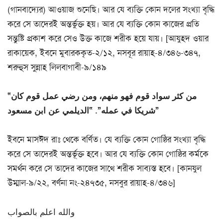
(গানবাদ্যের) আওয়াজ শুনেছি। আর যে ব্যক্তি কোন দলের সংখ্যা বৃদ্ধি
করে সে তাদেরই অন্তর্ভুক্ত হয়। আর যে ব্যক্তি কোন কাজের প্রতি
সন্তুষ্টি প্রকাশ করে সেও উক্ত কাজে শরীক হয়ে যায়। [আযুহদ ওয়ার
রাকায়েক, ইবনে মুবারককৃত-২/১২, নসবূর রায়াহ-৪/৩৪৬-৩৪৭,
শরুহুস সুন্নাহ লিলবাগাবী-৯/১৪৯
“من كثر سواد قوم فهو منهم، ومن رضي عمل قوم كان
شريكا في عمله”. “الديلمي عن ابن مسعود”
ইবনে মাসঈদ রাঃ থেকে বর্ণিত। যে ব্যক্তি কোন গোষ্ঠির সংখ্যা বৃদ্ধি
করে সে তাদেরই অন্তর্ভূক্ত হবে। আর যে ব্যক্তি কোন গোষ্ঠির কর্মকে
সমর্থন করে সে তাদের কাজের সাথে শরীক সাব্যস্ত হবে। [কানযুল
উম্মাল-৯/২২, বর্ণনা নং-২৪৭৩৫, নসবুর রায়াহ-৪/৩৪৬]
والله اعلم بالصواب