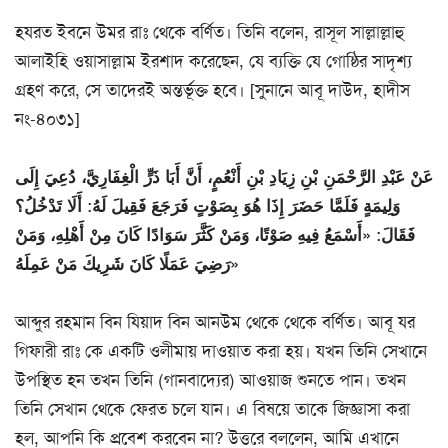
হযরত ইবনে উমর রাঃ থেকে বর্ণিত। তিনি বলেন, রাসূল সাল্লাল্লাহু
আলাইহি ওয়াসাল্লাম ইরশাদ করেছেন, যে ব্যক্তি যে গোষ্ঠির সাদৃশ্য
গ্রহণ করে, সে তাদেরই অন্তর্ভূক্ত হবে। [সুনানে আবূ দাউদ, হাদীস
নং-৪০৩১]
عَنْ عَبْدِ الرَّحْمَنِ بْنِ زِيَادِ بْنِ أَنْعُمٍ، أَنَّ أَبَا ذَرٍّ الْغِفَارِيَّ، دُعِيَ إِلَى
وَلِيمَةٍ فَلَمَّا حَضَرَ إِذَا هُوَ بِصَوْتٍ فَرَجَعَ فَقِيلَ لَهُ: أَلَا تَدْخُلُ؟
فَقَالَ: «أَسْمَعُ فِيهِ صَوْتًا، وَمَنْ كَثَّرَ سَوَادًا كَانَ مِنْ أَهْلِهِ، وَمَنْ
رَضِيَ عَمَلًا كَانَ شَرِيكَ مَنْ عَمِلَهُ»
আব্দুর রহমান বিন যিয়াদ বিন আনউম থেকে থেকে বর্ণিত। আবূ যর
গিফারী রাঃ কে একটি ওলীমায় দাওয়াত করা হয়। যখন তিনি সেখানে
উপস্থিত হন তখন তিনি (গানবাদ্যের) আওয়াজ শুনতে পান। তখন
তিনি সেখান থেকে ফেরত চলে যান। এ বিষয়ে তাকে জিজ্ঞাসা করা
হল, আপনি কি প্রবেশ করবেন না? উত্তরে বললেন, আমি এখানে