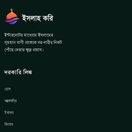
ইন্টারনেটের মাধ্যেমে ইসলামের
সুমহান বাণী প্রত্যেক নর-নারীর নিকট
পৌঁছে দেয়ার ক্ষুদ্র প্রয়াস।
দরকারি লিঙ্ক
হোম
আত্মশুদ্ধি
ইবাদত
কিতাব