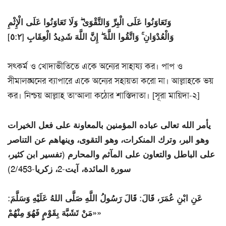
وَتَعَاوَنُوا عَلَى الْبِرِّ وَالتَّقْوَىٰ ۖ وَلَا تَعَاوَنُوا عَلَى الْإِثْمِ
وَالْعُدْوَانِ ۚ وَاتَّقُوا اللَّهَ ۖ إِنَّ اللَّهَ شَدِيدُ الْعِقَابِ [٥:٢]
সৎকর্ম ও খোদাভীতিতে একে অন্যের সাহায্য কর। পাপ ও
সীমালঙ্ঘনের ব্যাপারে একে অন্যের সহায়তা করো না। আল্লাহকে ভয়
কর। নিশ্চয় আল্লাহ তা’আলা কঠোর শাস্তিদাতা। [সূরা মায়িদা-২]
يأمر الله تعالى عباده المؤمنين بالمعاونة على فعل الخيرات
وهو البر، وترك المنكرات، وهو التقوى، وينهاهم عن التناصر
على الباطل والتعاون على المآثم والمحارم (تفسير ابن كثير،
سورة المائدة، آيت-2، زكريا-2/453)
عَنِ ابْنِ عُمَرَ، قَالَ: قَالَ رَسُولُ اللَّهِ صَلَّى اللهُ عَلَيْهِ وَسَلَّمَ:
«مَنْ تَشَبَّهَ بِقَوْمٍ فَهُوَ مِنْهُمْ»