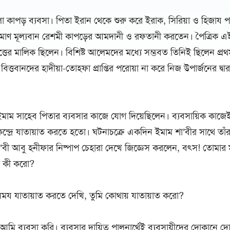
ো কাপড় ব্যবসা। পিতা ইরান থেকে শুরু করে ইরাক, সিরিয়া ও হিজায পর্যন
রিমাণ মূল্যবান রেশমী কাপড়ের আমদানী ও রফতানী করতেন। পৈত্রিক এ
িত্তের মালিক ছিলেন। বিশিষ্ট আলেমদের মধ্যে সম্ভবত তিনিই ছিলেন প্রথম 
বা বিত্তবানদের হাদীয়া-তোহফা প্রাপ্তির পরোয়া না করে নিজ উপার্জনের দ্বার
াম সাহেব পিতার ব্যবসার কাজে যোগ দিয়েছিলেন। ব্যবসায়িক কাজেই ত
ন্দ্রে যাতায়াত করতে হতো। ঘটনাচক্রে একদিন ইমাম শা’বীর সাথে তাঁর 
া’বী আবু হনীফার নিষ্পাপ চেহারা দেখে জিজ্ঞেস করলেন, বৎস! তোমার ম
মি কী করো?
য যাতায়াত করতে দেখি, তুমি কোথায় যাতায়াত করো?
মি ব্যবসা করি। ব্যবসার দায়িত্ব পালনার্থেই ব্যবসায়ীদের দোকানে 