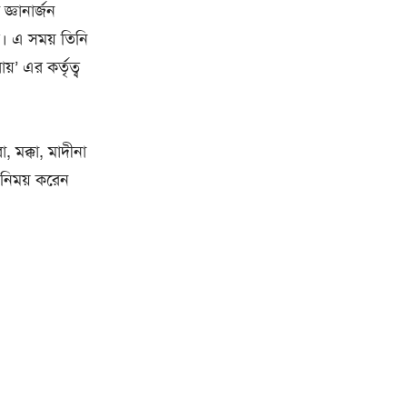
জ্ঞানার্জন
র। এ সময় তিনি
য়’ এর কর্তৃত্ব
মক্কা, মাদীনা
িনিময় করেন