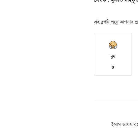
লেখক : মুফতি মাহফ
এই ব্লগটি পড়ে আপনার প্রত
খুশি
0
ইমাম আযম রহ. 