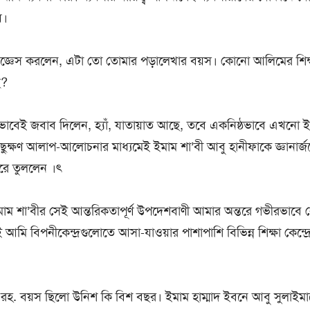
়।
জিজ্ঞেস করলেন, এটা তো তোমার পড়ালেখার বয়স। কোনো আলিমের শিক্
ে?
াবেই জবাব দিলেন, হ্যাঁ, যাতায়াত আছে, তবে একনিষ্ঠভাবে এখনো 
ছুক্ষণ আলাপ-আলোচনার মাধ্যমেই ইমাম শা’বী আবু হানীফাকে জ্ঞানার্
করে তুললেন ।ৎ
ম শা’বীর সেই আন্তরিকতাপূর্ণ উপদেশবাণী আমার অন্তরে গভীরভাবে 
 বিপনীকেন্দ্রগুলোতে আসা-যাওয়ার পাশাপাশি বিভিন্ন শিক্ষা কেন্দ্রে
রহ. বয়স ছিলো উনিশ কি বিশ বছর। ইমাম হাম্মাদ ইবনে আবু সুলাইম