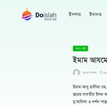
ইসলাম
ইবাদত
সকল পোষ্ট
ইমাম আযমের
রাশেদুল ইসলাম
Ap
ইমাম আবু হানীফা রহ
স্তরের যাবতীয় ইলম 
মু’তাযিলা ও দর্শন শাস