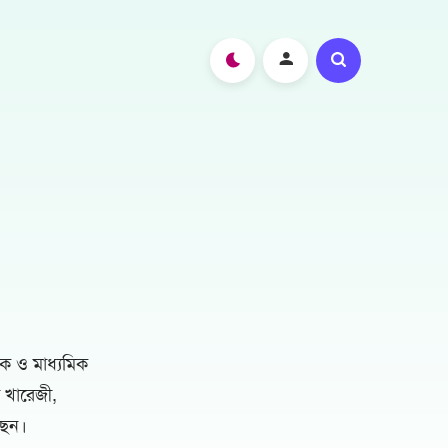
ক ও মাধ্যমিক
 খারেজী,
ছেন।