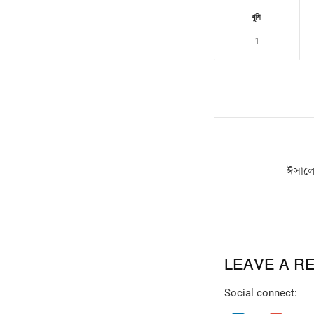
খুশি
1
ঈসালে 
LEAVE A R
Social connect: