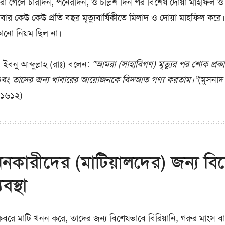
 গেলে চারদিন, পনেরদিন, ও চল্লিশ দিন পর বিশেষ দোয়া মাহফিল ও 
র কেউ কেউ প্রতি বছর মৃত্যুবার্ষিকীতে মিলাদ ও দোয়া মাহফিল করে।
োনো নিয়ম ছিল না।
ইবনু আব্দুল্লাহ (রাঃ) বলেন:
“আমরা (সাহাবিগণ) মৃত্যুর পর শোক প্র
়া এবং তাদের জন্য খাবারের আয়োজনকে বিদআত গণ্য করতাম।”
(মুসনা
 ১৬১২)
ননকারীদের (মাটিয়ালদের) জন্য বি
বস্থা
কবরে মাটি খনন করে, তাদের জন্য বিশেষভাবে বিরিয়ানি, গরুর মাংস ব