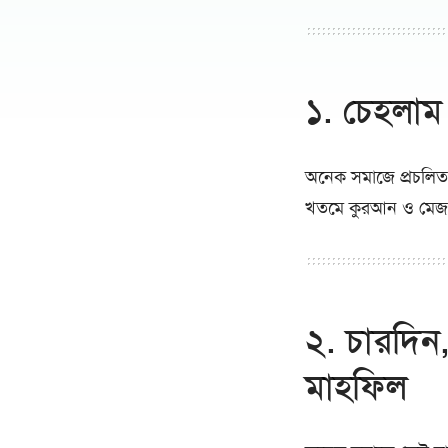
১. চেহলাম 
অনেক সমাজে প্রচলিত আ
খতমে কুরআন ও মেজবা
২. চারদিন,
মাহফিল