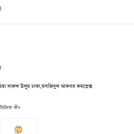
)
ম
িয়া দারুল উলুম ঢাকা,মসজিদুল আকবর কমপ্লেক্স
িক্রিয়া কী?