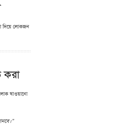
া
ণা দিয়ে লোকজন
ত করা
লোক খাওয়ানো
 আনবে।”