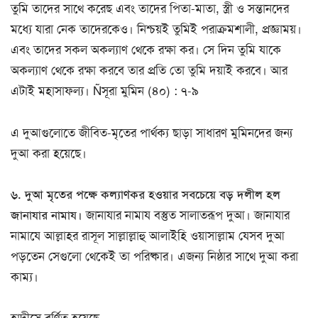
তুমি তাদের সাথে করেছ এবং তাদের পিতা-মাতা, স্ত্রী ও সন্তানদের
মধ্যে যারা নেক তাদেরকেও। নিশ্চয়ই তুমিই পরাক্রমশালী, প্রজ্ঞাময়।
এবং তাদের সকল অকল্যাণ থেকে রক্ষা কর। সে দিন তুমি যাকে
অকল্যাণ থেকে রক্ষা করবে তার প্রতি তো তুমি দয়াই করবে। আর
এটাই মহাসাফল্য। Ñসূরা মুমিন (৪০) : ৭-৯
এ দুআগুলোতে জীবিত-মৃতের পার্থক্য ছাড়া সাধারণ মুমিনদের জন্য
দুআ করা হয়েছে।
৬. দুআ মৃতের পক্ষে কল্যাণকর হওয়ার সবচেয়ে বড় দলীল হল
জানাযার নামায।
জানাযার নামায বস্তুত সালাতরূপ দুআ। জানাযার
নামাযে আল্লাহর রাসূল সাল্লাল্লাহু আলাইহি ওয়াসাল্লাম যেসব দুআ
পড়তেন সেগুলো থেকেই তা পরিষ্কার। এজন্য নিষ্ঠার সাথে দুআ করা
কাম্য।
হাদীসে বর্ণিত হয়েছে,