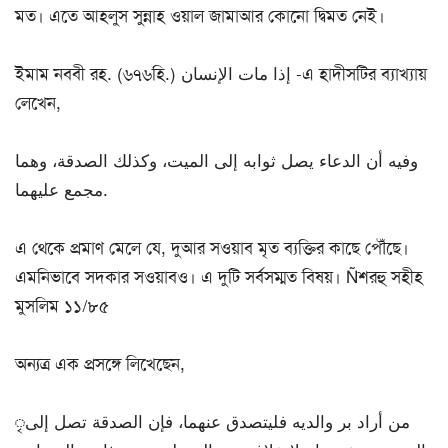
মত। এতে আহলুস সুন্নাহ ওয়াল জামাআর কোনো দ্বিমত নেই।
ইমাম নববী রহ. (৬৭৬হি.) إذا مات الإنسان -এ হাদীসটির ব্যাখ্যায়
লেখেন,
وفيه أن الدعاء يصل ثوابه إلى الميت، وكذلك الصدقة، وهما
مجمع عليهما.
এ থেকে প্রমাণ মেলে যে, দুআর সওয়াব মৃত ব্যক্তির কাছে পৌঁছে।
এমনিভাবে সদকার সওয়াবও। এ দুটি সর্বসম্মত বিষয়। Ñশরহু সহীহ
মুসলিম ১১/৮৫
অন্যত্র এক প্রসঙ্গে লিখেছেন,
ৃمن أراد بر والديه فليتصدق عنهما، فإن الصدقة تصل إلى