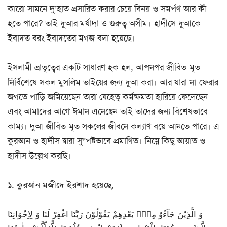
কারো সামনে দু’হাত প্রসারিত করার চেয়ে বিনয় ও সমর্পণ আর কী
হতে পারে? তাই দুআর মর্যাদা ও গুরুত্ব অসীম। হাদীসে দুআকে
ইবাদত বরং ইবাদতের মগজ বলা হয়েছে।
ইসলামী ভ্রাতৃত্বের একটি সাধারণ হক হল, আপনপর জীবিত-মৃত
নির্বিশেষে সকল মুসলিম ভাইয়ের জন্য দুআ করা। আর যারা না-ফেরার
জগতে পাড়ি জমিয়েছেন তারা যেহেতু কর্মক্ষমতা হারিয়ে ফেলেছেন
এবং আমাদের আগে ঈমান এনেছেন তাই তাদের জন্য বিশেষভাবে
কাম্য। দুআ জীবিত-মৃত সকলের জীবনে কল্যাণ বয়ে আনতে পারে। এ
কুরআন ও হাদীস দ্বারা সুস্পষ্টভাবে প্রমাণিত। নিম্নে কিছু আয়াত ও
হাদীস উল্লেখ করছি।
১. কুরআন মজীদে ইরশাদ হয়েছে,
وَ الَّذِیْنَ جَآءُوْ مِنْۢ بَعْدِهِمْ یَقُوْلُوْنَ رَبَّنَا اغْفِرْ لَنَا وَ لِاِخْوَانِنَا