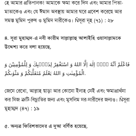
হে আমার প্রতিপালক! আমাকে ক্ষমা করে দিন এবং আমার পিতা-
মাতাকেও এবং যে ঈমান অবস্থায় আমার ঘরে প্রবেশ করেছে আর
সমস্ত মুমিন পুরুষ ও মুমিন নারীকেও। Ñসূরা নূহ (৭১) : ২৮
৪. সূরা মুহাম্মদ-এ নবী কারীম সাল্লাল্লাহু আলাইহি ওয়াসাল্লামকে
উদ্দেশ্য করে বলা হয়েছে,
فَاعْلَمْ اَنَّهٗ لَاۤ اِلٰهَ اِلَّا اللهُ وَ اسْتَغْفِرْ لِذَنْۢبِكَ وَ لِلْمُؤْمِنِیْنَ وَ
الْمُؤْمِنٰتِ وَ اللهُ یَعْلَمُ مُتَقَلَّبَكُمْ وَ مَثْوٰىكُمْ.
জেনে রেখো, আল্লাহ ছাড়া আর কোনো ইলাহ নেই এবং ক্ষমাপ্রার্থনা
কর নিজ ত্রুটি-বিচ্যুতির জন্য এবং মুসলিম নর-নারীদের জন্যও। Ñসূরা
মুহাম্মদ (৪৭) : ১৯
৫. অন্যত্র ফিরিশতাদের এ দুআ বর্ণিত হয়েছে,