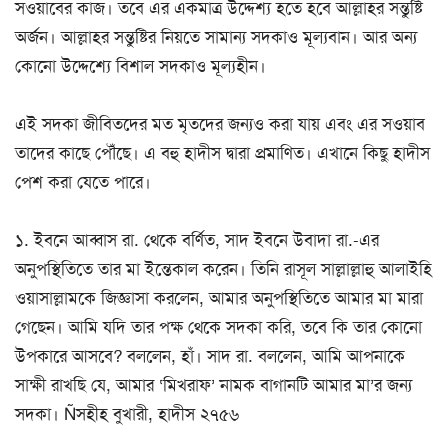
সওয়াবের কাজ। তবে এর একমাত্র উদ্দেশ্য হতে হবে আল্লাহর সন্তুষ্টি
অর্জন। আল্লাহর সন্তুষ্টির নিয়তে সামান্য সদকাও মূল্যবান। আর অন্য
কোনো উদ্দেশ্যে বিশাল সদকাও মূল্যহীন।
এই সদকা জীবিতদের মত মৃতদের জন্যও করা যায় এবং এর সওয়াব
তাদের কাছে পৌঁছে। এ বহু হাদীস দ্বারা প্রমাণিত। এখানে কিছু হাদীস
পেশ করা যেতে পারে।
১. ইবনে আব্বাস রা. থেকে বর্ণিত, সাদ ইবনে উবাদা রা.-এর
অনুপস্থিতিতে তার মা ইন্তেকাল করেন। তিনি রাসূল সাল্লাল্লাহু আলাইহি
ওয়াসাল্লামকে জিজ্ঞাসা করলেন, আমার অনুপস্থিতিতে আমার মা মারা
গেছেন। আমি যদি তার পক্ষ থেকে সদকা করি, তবে কি তার কোনো
উপকারে আসবে? বললেন, হাঁ। সাদ রা. বললেন, আমি আপনাকে
সাক্ষী রাখছি যে, আমার ‘মিখরাফ’ নামক বাগানটি আমার মা’র জন্য
সদকা। Ñসহীহ বুখারী, হাদীস ২৭৫৬