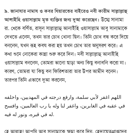
৯. জানাযার নামায ও কবর যিয়ারতের বাইরেও নবী কারীম সাল্লাল্লাহু
আলাইহি ওয়াসাল্লাম মৃত ব্যক্তির জন্য দুআ করেছেন।
উম্মে সালামা
রা. থেকে বর্ণিত, রাসূল সাল্লাল্লাহু আলাইহি ওয়াসাল্লাম আবু সালামাকে
দেখতে এলেন, তখন তার চোখ খোলা ছিল। তিনি চোখ বন্ধ করে দিয়ে
বললেন, যখন রূহ কবয করা হয় তখন চোখ তার অনুসরণ করে। এ
কথা শুনে লোকেরা কান্না শুরু করে দিল। নবী সাল্লাল্লাহু আলাইহি
ওয়াসাল্লাম বললেন, তোমরা ভালো ছাড়া অন্য কিছু বলাবলি করো না।
কারণ, তোমরা যা কিছু বল ফিরিশতারা তার উপর আমীন বলেন।
তারপর তিনি এভাবে দুআ করলেন,
اللهم اغفر لأبي سلمة، وارفع درجته في المهديين، واخلفه
في عقبه في الغابرين، واغفر لنا وله يا رب العالمين، وافسح
له في قبره، ونور له فيه.
হে আল্লাহ! আপনি আবু সালামাকে ক্ষমা করে দিন, হেদায়েতপ্রাপ্তদের