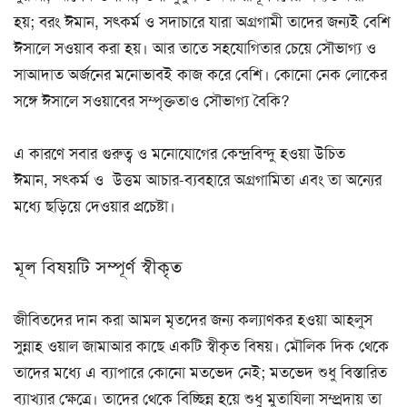
হয়; বরং ঈমান, সৎকর্ম ও সদাচারে যারা অগ্রগামী তাদের জন্যই বেশি
ঈসালে সওয়াব করা হয়। আর তাতে সহযোগিতার চেয়ে সৌভাগ্য ও
সাআদাত অর্জনের মনোভাবই কাজ করে বেশি। কোনো নেক লোকের
সঙ্গে ঈসালে সওয়াবের সম্পৃক্ততাও সৌভাগ্য বৈকি?
এ কারণে সবার গুরুত্ব ও মনোযোগের কেন্দ্রবিন্দু হওয়া উচিত
ঈমান, সৎকর্ম ও উত্তম আচার-ব্যবহারে অগ্রগামিতা এবং তা অন্যের
মধ্যে ছড়িয়ে দেওয়ার প্রচেষ্টা।
মূল বিষয়টি সম্পূর্ণ স্বীকৃত
জীবিতদের দান করা আমল মৃতদের জন্য কল্যাণকর হওয়া আহলুস
সুন্নাহ ওয়াল জামাআর কাছে একটি স্বীকৃত বিষয়। মৌলিক দিক থেকে
তাদের মধ্যে এ ব্যাপারে কোনো মতভেদ নেই; মতভেদ শুধু বিস্তারিত
ব্যাখ্যার ক্ষেত্রে। তাদের থেকে বিচ্ছিন্ন হয়ে শুধু মুতাযিলা সম্প্রদায় তা