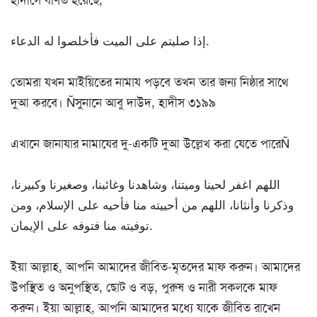
إذا صليتم على الميت فأخلصوا له الدعاء.
তোমরা যখন মাইয়িতের নামায পড়বে তখন তার জন্য নিষ্ঠার সাথে
দুআ করবে। Ñসুনানে আবু দাউদ, হাদীস ৩১৯৯
এখানে জানাযার নামাযের দু-একটি দুআ উল্লেখ করা যেতে পারেÑ
اللهم اغفر لحينا وميتنا، وشاهدنا وغائبنا، وصغيرنا وكبيرنا،
وذكرنا وأنثانا، اللهم من أحييته منا فأحيه على الإسلام، ومن
توفيته منا فتوفه على الإيمان.
ইয়া আল্লাহ, আপনি আমাদের জীবিত-মৃতদের মাফ করুন। আমাদের
উপস্থিত ও অনুপস্থিত, ছোট ও বড়, পুরুষ ও নারী সকলকে মাফ
করুন। ইয়া আল্লাহ, আপনি আমাদের মধ্যে যাকে জীবিত রাখেন