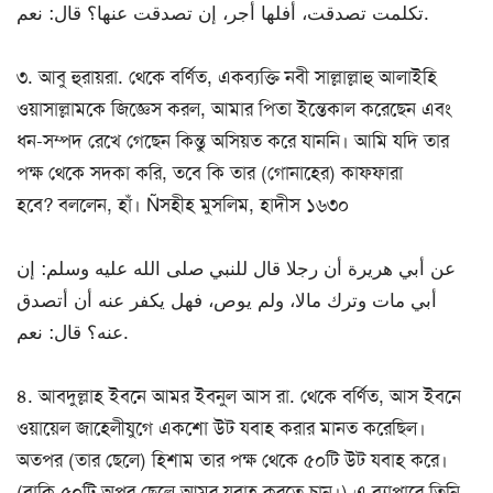
تكلمت تصدقت، أفلها أجر، إن تصدقت عنها؟ قال: نعم.
৩. আবু হুরায়রা. থেকে বর্ণিত, একব্যক্তি নবী সাল্লাল্লাহু আলাইহি
ওয়াসাল্লামকে জিজ্ঞেস করল, আমার পিতা ইন্তেকাল করেছেন এবং
ধন-সম্পদ রেখে গেছেন কিন্তু অসিয়ত করে যাননি। আমি যদি তার
পক্ষ থেকে সদকা করি, তবে কি তার (গোনাহের) কাফফারা
হবে? বললেন, হাঁ। Ñসহীহ মুসলিম, হাদীস ১৬৩০
عن أبي هريرة أن رجلا قال للنبي صلى الله عليه وسلم: إن
أبي مات وترك مالا، ولم يوص، فهل يكفر عنه أن أتصدق
عنه؟ قال: نعم.
৪. আবদুল্লাহ ইবনে আমর ইবনুল আস রা. থেকে বর্ণিত, আস ইবনে
ওয়ায়েল জাহেলীযুগে একশো উট যবাহ করার মানত করেছিল।
অতপর (তার ছেলে) হিশাম তার পক্ষ থেকে ৫০টি উট যবাহ করে।
(বাকি ৫০টি অপর ছেলে আমর যবাহ করতে চান।) এ ব্যাপারে তিনি