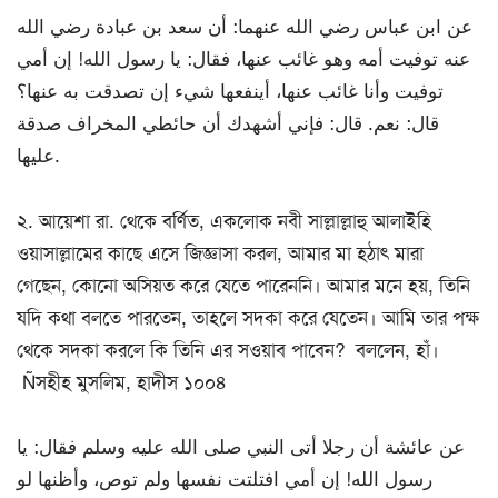
عن ابن عباس رضي الله عنهما: أن سعد بن عبادة رضي الله
عنه توفيت أمه وهو غائب عنها، فقال: يا رسول الله! إن أمي
توفيت وأنا غائب عنها، أينفعها شيء إن تصدقت به عنها؟
قال: نعم. قال: فإني أشهدك أن حائطي المخراف صدقة
عليها.
২. আয়েশা রা. থেকে বর্ণিত, একলোক নবী সাল্লাল্লাহু আলাইহি
ওয়াসাল্লামের কাছে এসে জিজ্ঞাসা করল, আমার মা হঠাৎ মারা
গেছেন, কোনো অসিয়ত করে যেতে পারেননি। আমার মনে হয়, তিনি
যদি কথা বলতে পারতেন, তাহলে সদকা করে যেতেন। আমি তার পক্ষ
থেকে সদকা করলে কি তিনি এর সওয়াব পাবেন? বললেন, হাঁ।
Ñসহীহ মুসলিম, হাদীস ১০০৪
عن عائشة أن رجلا أتى النبي صلى الله عليه وسلم فقال: يا
رسول الله! إن أمي افتلتت نفسها ولم توص، وأظنها لو