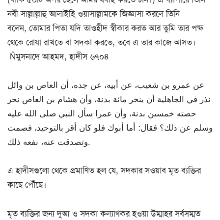
নবী সাল্লাল্লাহু আলাইহি ওয়াসাল্লামকে জিজ্ঞাসা করলে তিনি
বলেন, তোমার পিতা যদি তাওহীদ স্বীকার করত আর তুমি তার পক্ষ
থেকে রোযা রাখতে বা সদকা করতে, তবে এ তার কাজে আসত।
Ñমুসনাদে আহমদ, হাদীস ৬৭০৪
عن عمرو بن شعيب، عن أبيه، عن جده، أن العاص بن وائل
نذر في الجاهلية أن ينحر مائة بدنة، وأن هشام بن العاص نحر
حصته خمسين بدنة، وأن عمرا سأل النبي صلى الله عليه
وسلم عن ذلك؟ فقال: أما أبوك فلو كان أقر بالتوحيد، فصمت
وتصدقت عنه، نفعه ذلك.
এ হাদীসগুলো থেকে প্রমাণিত হল যে, সদকার সওয়াব মৃত ব্যক্তির
কাছে পৌঁছে।
মৃত ব্যক্তির জন্য দুআ ও সদকা কল্যাণকর হওয়া উম্মাহর সর্বসম্মত