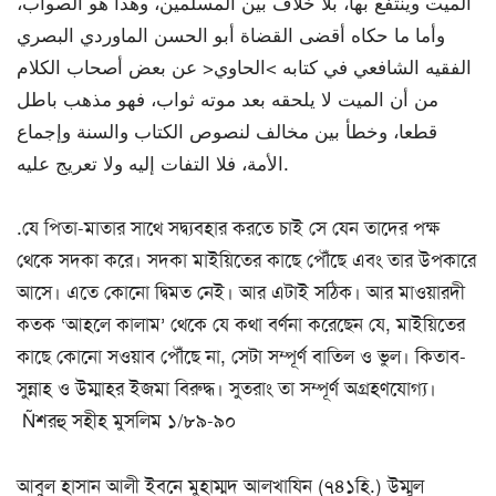
الميت وينتفع بها، بلا خلاف بين المسلمين، وهذا هو الصواب،
وأما ما حكاه أقضى القضاة أبو الحسن الماوردي البصري
الفقيه الشافعي في كتابه >الحاوي< عن بعض أصحاب الكلام
من أن الميت لا يلحقه بعد موته ثواب، فهو مذهب باطل
قطعا، وخطأ بين مخالف لنصوص الكتاب والسنة وإجماع
الأمة، فلا التفات إليه ولا تعريج عليه.
.যে পিতা-মাতার সাথে সদ্ব্যবহার করতে চাই সে যেন তাদের পক্ষ
থেকে সদকা করে। সদকা মাইয়িতের কাছে পৌঁছে এবং তার উপকারে
আসে। এতে কোনো দ্বিমত নেই। আর এটাই সঠিক। আর মাওয়ারদী
কতক ‘আহলে কালাম’ থেকে যে কথা বর্ণনা করেছেন যে, মাইয়িতের
কাছে কোনো সওয়াব পৌঁছে না, সেটা সম্পূর্ণ বাতিল ও ভুল। কিতাব-
সুন্নাহ ও উম্মাহর ইজমা বিরুদ্ধ। সুতরাং তা সম্পূর্ণ অগ্রহণযোগ্য।
Ñশরহু সহীহ মুসলিম ১/৮৯-৯০
আবুল হাসান আলী ইবনে মুহাম্মদ আলখাযিন (৭৪১হি.) উম্মুল