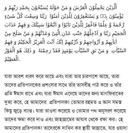
اَلَّذِیْنَ یَحْمِلُوْنَ الْعَرْشَ وَ مَنْ حَوْلَهٗ یُسَبِّحُوْنَ بِحَمْدِ رَبِّهِمْ وَ
یُؤْمِنُوْنَ بِهٖ وَ یَسْتَغْفِرُوْنَ لِلَّذِیْنَ اٰمَنُوْا رَبَّنَا وَسِعْتَ كُلَّ شَیْءٍ
رَّحْمَةً وَّ عِلْمًا فَاغْفِرْ لِلَّذِیْنَ تَابُوْا وَ اتَّبَعُوْا سَبِیْلَكَ وَ قِهِمْ عَذَابَ
الْجَحِیْمِ رَبَّنَا وَ اَدْخِلْهُمْ جَنّٰتِ عَدْنِ ِالَّتِیْ وَعَدْتَّهُمْ وَ مَنْ صَلَحَ مِنْ
اٰبَآىِٕهِمْ وَ اَزْوَاجِهِمْ وَ ذُرِّیّٰتِهِمْ اِنَّكَ اَنْتَ الْعَزِیْزُ الْحَكِیْمُ وَ قِهِمُ
السَّیِّاٰتِ وَ مَنْ تَقِ السَّیِّاٰتِ یَوْمَىِٕذٍ فَقَدْ رَحِمْتَهٗ وَ ذٰلِكَ هُوَ الْفَوْزُ
الْعَظِیْمُ.
যারা আরশ ধারণ করে আছে এবং যারা তার চারপাশে আছে, তারা
তাদের প্রতিপালকের প্রশংসার সাথে তাঁর তাসবীহ পাঠ করে ও তাঁর
প্রতি ঈমান রাখে এবং যারা ঈমান এনেছে তাদের জন্য মাগফিরাতের
দুআ করে, হে আমাদের প্রতিপালক! তোমার রহমত ও জ্ঞান সমস্ত
কিছু জুড়ে ব্যাপ্ত। যারা তাওবা করেছে ও তোমার পথ অনুসরণ করেছে
তাদের ক্ষমা করে দাও এবং জাহান্নামের আযাব থেকে রক্ষা কর। হে
আমাদের প্রতিপালক! তাদেরকে দাখিল কর স্থায়ী জান্নাতে, যার ওয়াদা