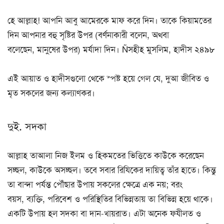
হে আল্লাহ! আপনি আবু আমেরকে মাফ করে দিন। তাকে কিয়ামতের
দিন আপনার বহু সৃষ্টির উপর (বর্ণনাকারী বলেন, অথবা
বলেছেন, মানুষের উপর) মর্যাদা দিন। Ñসহীহ মুসলিম, হাদীস ২৪৯৮
এই আয়াত ও হাদীসগুলো থেকে স্পষ্ট হয়ে গেল যে, দুআ জীবিত ও
মৃত সকলের জন্য কল্যাণকর।
দুই. সদকা
আল্লাহ তাআলা নিজ ইলম ও হিকমতের ভিত্তিতে কাউকে করেছেন
সচ্ছল, কাউকে অসচ্ছল। তবে সবার রিযিকের দায়িত্ব তাঁর হাতে। কিন্তু
তা বান্দা পর্যন্ত পৌঁছার উপায় সকলের ক্ষেত্রে এক নয়; বরং
বয়স, ব্যক্তি, পরিবেশ ও পরিস্থিতির বিভিন্নতায় তা বিভিন্ন হয়ে থাকে।
একটি উপায় হল সদকা বা দান-খায়রাত। এটা অনেক ফযীলত ও