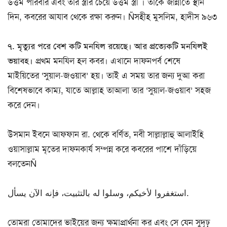
উত্তম পরিবার এবং তার স্ত্রীর চেয়ে উত্তম স্ত্রী । তাকে জান্নাতে স্থান
দিন, কবরের আযাব থেকে রক্ষা করুন। Ñসহীহ মুসলিম, হাদীস ৯৬৩
৭. মৃত্যুর পরে বেশ কটি মনযিল রয়েছে। আর প্রত্যেকটি মনযিলই
ভয়াবহ।
প্রথম মনযিল হল কবর। এখানে দাফনপর্ব শেষে
মাইয়িতের ‘সুয়াল-জওয়াব’ হয়। তাই এ সময় তার জন্য দুআ করা
বিশেষভাবে কাম্য, যাতে আল্লাহ তাআলা তার ‘সুয়াল-জওয়াব’ সহজ
করে দেন।
উসমান ইবনে আফফান রা. থেকে বর্ণিত, নবী সাল্লাল্লাহু আলাইহি
ওয়াসাল্লাম মৃতের দাফনকার্য সম্পন্ন করে কবরের পাশে দাঁড়িয়ে
বলতেনÑ
استغفروا لأخيكم، وسلوا له بالتثبيت، فإنه الآن يسأل.
তোমরা তোমাদের ভাইয়ের জন্য ক্ষমাপ্রার্থনা কর এবং সে যেন সুদৃঢ়