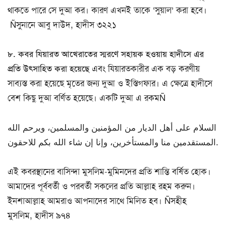
থাকতে পারে সে দুআ কর। কারণ এখনই তাকে ‘সুয়াল’ করা হবে।
Ñসুনানে আবু দাউদ, হাদীস ৩২২১
৮. কবর যিয়ারত আখেরাতের স্মরণে সহায়ক হওয়ায় হাদীসে এর
প্রতি উৎসাহিত করা হয়েছে
এবং যিয়ারতকারীর এক বড় করণীয়
সাব্যস্ত করা হয়েছে মৃতের জন্য দুআ ও ইস্তিগফার। এ ক্ষেত্রে হাদীসে
বেশ কিছু দুআ বর্ণিত হয়েছে। একটি দুআ এ রকমÑ
السلام على أهل الديار من المؤمنين والمسلمين، ويرحم الله
المستقدمين منا والمستأخرين، وإنا إن شاء الله بكم للاحقون.
এই কবরস্থানের বাসিন্দা মুসলিম-মুমিনদের প্রতি শান্তি বর্ষিত হোক।
আমাদের পূর্ববর্তী ও পরবর্তী সকলের প্রতি আল্লাহ রহম করুন।
ইনশাআল্লাহ আমরাও আপনাদের সাথে মিলিত হব। Ñসহীহ
মুসলিম, হাদীস ৯৭৪