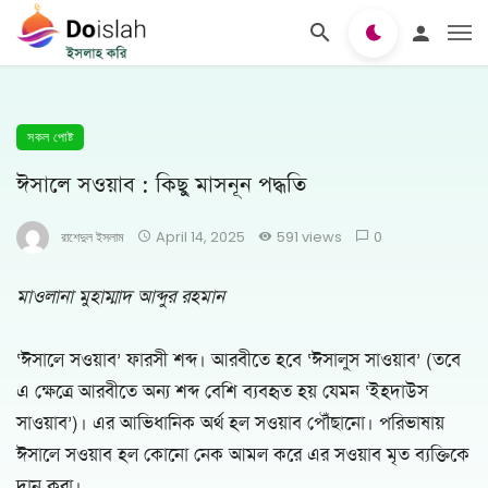
সকল পোষ্ট
ঈসালে সওয়াব : কিছু মাসনূন পদ্ধতি
রাশেদুল ইসলাম
April 14, 2025
591 views
0
মাওলানা মুহাম্মাদ আব্দুর রহমান
‘ঈসালে সওয়াব’ ফারসী শব্দ। আরবীতে হবে ‘ঈসালুস সাওয়াব’ (তবে
এ ক্ষেত্রে আরবীতে অন্য শব্দ বেশি ব্যবহৃত হয় যেমন ‘ইহদাউস
সাওয়াব’)। এর আভিধানিক অর্থ হল সওয়াব পৌঁছানো। পরিভাষায়
ঈসালে সওয়াব হল কোনো নেক আমল করে এর সওয়াব মৃত ব্যক্তিকে
দান করা।