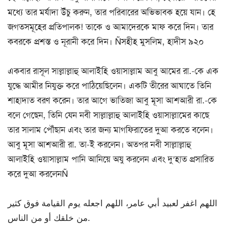
মধ্যে তার মর্যাদা উঁচু করুন, তার পরিবারের অভিভাবক হয়ে যান। হে
জগতসমূহের প্রতিপালক! তাকে ও আমাদেরকে মাফ করে দিন। তার
কবরকে প্রশস্ত ও নূরানী করে দিন। Ñসহীহ মুসলিম, হাদীস ৯২০
একবার রাসূল সাল্লাল্লাহু আলাইহি ওয়াসাল্লাম আবু আমের রা.-কে এক
যুদ্ধে আমীর নিযুক্ত করে পাঠিয়েছিলেন। একটি তীরের আঘাতে তিনি
শাহাদাত বরণ করেন। তার আগে ভাতিজা আবু মূসা আশআরী রা.-কে
বলে গেছেন, তিনি যেন নবী সাল্লাল্লাহু আলাইহি ওয়াসাল্লামের কাছে
তার সালাম পৌঁছান এবং তার জন্য মাগফিরাতের দুআ করতে বলেন।
আবু মূসা আশআরী রা. তা-ই করলেন। অতপর নবী সাল্লাল্লাহু
আলাইহি ওয়াসাল্লাম পানি আনিয়ে অযু করলেন এবং দু’হাত প্রসারিত
করে দুআ করলেনÑ
اللهم اغفر لعبيد أبي عامر، اللهم اجعله يوم القيامة فوق كثير
من خلقك أو من الناس.