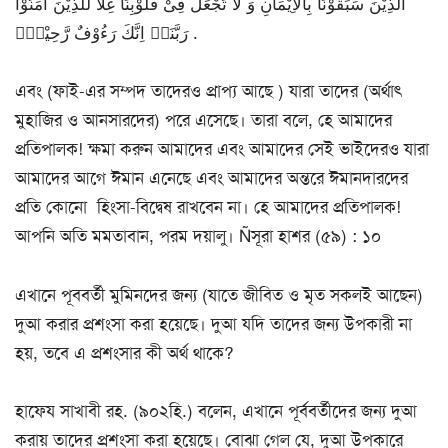
الَّذِیْنَ سَبَقُوْنَا بِالْاِیْمَانِ وَ لَا تَجْعَلْ فِیْ قُلُوْبِنَا غِلًّا لِّلَّذِیْنَ اٰمَنُوْا
رَبَّنَاۤ اِنَّكَ رَءُوْفٌ رَّحِیْمٌ۠ .
এবং (ফাই-এর সম্পদ তাদেরও প্রাপ্য আছে ) যারা তাদের (অর্থাৎ
মুহাজির ও আনসারদের) পরে এসেছে। তারা বলে, হে আমাদের
প্রতিপালক! ক্ষমা করুন আমাদের এবং আমাদের সেই ভাইদেরও যারা
আমাদের আগে ঈমান এনেছে এবং আমাদের অন্তরে ঈমানদারদের
প্রতি কোনো হিংসা-বিদ্বেষ রাখবেন না। হে আমাদের প্রতিপালক!
আপনি অতি মমতাবান, পরম দয়ালু। Ñসূরা হাশর (৫৯) : ১০
এখানে পূববর্তী মুমিনদের জন্য (যাতে জীবিত ও মৃত সকলই আছেন)
দুআ করার প্রশংসা করা হয়েছে। দুআ যদি তাদের জন্য উপকারী না
হয়, তবে এ প্রশংসার কী অর্থ থাকে?
হাফেয সাখাবী রহ. (৯০২হি.) বলেন, এখানে পূর্ববর্তীদের জন্য দুআ
করায় তাদের প্রশংসা করা হয়েছে। বোঝা গেল যে, দুআ উপকারে