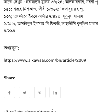
আরো দেখুন : ইকমালুল মুলিম ৩/৫২৪; আলআযকার, নববী পৃ.
১৫১; শরহে মিশকাত, তীবী ১/৩৬২; কিতাবুর রূহ পৃ.
১৩২; তাফসীরে ইবনে কাসীর ৭/৪৪০; সুবুলুস সালাম
২/১৬৯; তাসহীলুল ইলমাম বি ফিকহি আহাদীসি বুলূগিল মারাম
৪/২৯৪
তথ্যসূত্র:
https://www.alkawsar.com/bn/article/2009
Share
এই ব্লগটি পড়ে আপনার প্রতিক্রিয়া কী?