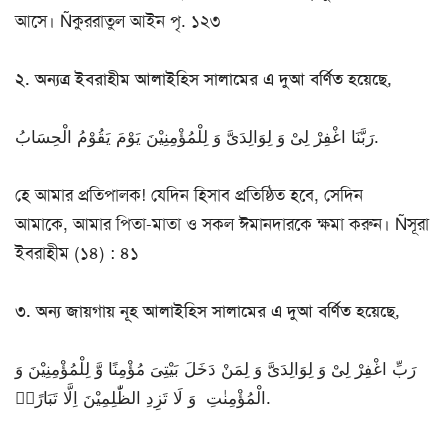
আসে। Ñকুররাতুল আইন পৃ. ১২৩
২. অন্যত্র ইবরাহীম আলাইহিস সালামের এ দুআ বর্ণিত হয়েছে,
رَبَّنَا اغْفِرْ لِیْ وَ لِوَالِدَیَّ وَ لِلْمُؤْمِنِیْنَ یَوْمَ یَقُوْمُ الْحِسَابُ.
হে আমার প্রতিপালক! যেদিন হিসাব প্রতিষ্ঠিত হবে, সেদিন
আমাকে, আমার পিতা-মাতা ও সকল ঈমানদারকে ক্ষমা করুন। Ñসূরা
ইবরাহীম (১৪) : ৪১
৩. অন্য জায়গায় নূহ আলাইহিস সালামের এ দুআ বর্ণিত হয়েছে,
رَبِّ اغْفِرْ لِیْ وَ لِوَالِدَیَّ وَ لِمَنْ دَخَلَ بَیْتِیَ مُؤْمِنًا وَّ لِلْمُؤْمِنِیْنَ وَ
الْمُؤْمِنٰتِ وَ لَا تَزِدِ الظّٰلِمِیْنَ اِلَّا تَبَارًا۠.