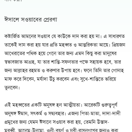
ঈসালে সওয়াবের প্রেরণা
কষ্টার্জিত আমলের সওয়াব যে কাউকে দান করা হয় না। এ সাধারণত
তাকেই দান করা হয় যার প্রতি মহব্বত ও আন্তরিকতা আছে। প্রিয়জন
আখেরাতের পথিক হয়ে গেলে তার জন্য এমন কিছু করা মানুষের
স্বভাবজাত আগ্রহ, যা তার শান্তি-সফলতার পক্ষে সহায়ক হবে, তার
জন্য আল্লাহর রহমত ও করুণার উপায় হবে। ফলে তিনি তার গোনাহ
মাফ করে দিবেন, মর্যাদা উঁচু করবেন এবং সুখে-শান্তিতে ভরিয়ে
তুলবেন।
এই মহব্বতের একটি অনুষঙ্গ হল আত্মীয়তা। আরেকটি গুরুত্বপূর্ণ
অনুষঙ্গ ঈমান, সৎকর্ম ও সদ্ব্যবহার। এজন্য পিতা-মাতা, দাদা-দাদী
প্রমুখের জন্য যেমন ঈসালে সওয়াব করা হয়, তেমনি উস্তাদ-
মুরব্বী, আলেম-উলামা, ওলী-বুযুর্গ ও নবী-রাসূলগণের জন্যও করা