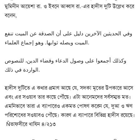
মুমিনীন আয়েশা রা. ও ইবনে আব্বাস রা.-এর হাদীস দুটি উল্লেখ করে
বলেন,
وفي الحديثين الآخرين دليل على أن الصدقة عن الميت تنفع
الميت ويصله ثوابها. وهو إجماع العلماء.
وكذلك أجمعوا على وصول الدعاء وقضاء الدين، للنصوص
الواردة في ذلك.
হাদীস দুটিতে এ কথার প্রমাণ আছে যে, সদকা মৃতের উপকারে আসে
এবং এর সওয়াব তার কাছে পৌঁছে। এটা আলেমদের সর্বসম্মত মত।
এমনিভাবে তারা এ ব্যাপারেও একমত পোষণ করেন যে, দুআ ও ঋণ
পরিশোধের সওয়াবও পৌঁছে। কারণ এ ব্যাপারে বিভিন্ন হাদীস রয়েছে।
Ñতাফসীরে খাযিন ৪/২১৩