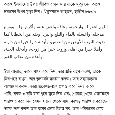
তাকে ইসলামের উপর জীবিত রাখুন আর যাকে মৃত্যু দেন তাকে
ঈমানের উপর মৃত্যু দিন। Ñমুসনাদে আহমদ, হাদীস ৮৮০৯
اللهم اغفر له وارحمه، وعافه واعف عنه، وأكرم نزله، ووسع
مدخله، واغسله بالماء والثلج والبرد، ونقه من الخطايا كما
نقيت الثوب الأبيض من الدنس، وأبدله دارا خيرا من داره،
وأهلا خيرا من أهله، وزوجا خيرا من زوجه، وأدخله الجنة،
وأعذه من عذاب القبر.
ইয়া আল্লাহ, তাকে মাফ করে দিন, তার প্রতি রহম করুন, তাকে
নিরাপদে রাখুন, তার ভুলত্রুটি মার্জনা করুন। তার সম্মানজনক
আপ্যায়ন করুন, তারা প্রবেশস্থলকে প্রশস্ত করে দিন। তাকে
পানি, বরফ ও বৃষ্টি দ্বারা ধুয়ে-মুছে দিন এবং গোনাহ থেকে এমনভাবে
পরিষ্কার করে দিন যেমন ময়লা থেকে সাদা কাপড় পরিষ্কার করেছেন।
তাকে দান করুন তার ঘরের চেয়ে উত্তম ঘর, তার পরিবারের চেয়ে