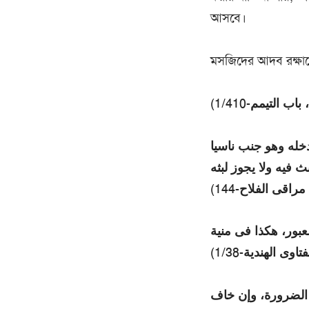
আসবে।
মসজিদের আদব রক্ষার্
التيمم-1/410
دخله وهو جنب ناسيا
 فيه ولا يجوز لبثه
اقى الفلاح-144
بور، هكذا فى منية
اوى الهندية-1/38
 الضرورة، وإن خاف