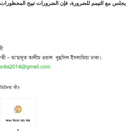
يجلس مع التيمم للضرورة، فإن الضرورات تبيح المحظورات (غ
জী
তী – মা’হাদুত তালীম ওয়াল বুহুসিল ইসলামিয়া ঢাকা।
edia2014@gmail.com
িক্রিয়া কী?
আরও উন্নত হতে পারে
0