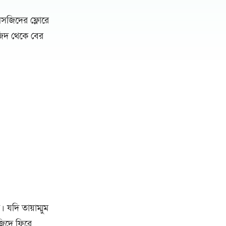
মসজিদের ফ্লোরে
জিদ থেকে বের
যদি তায়াম্মুম
জিদে ফিরে