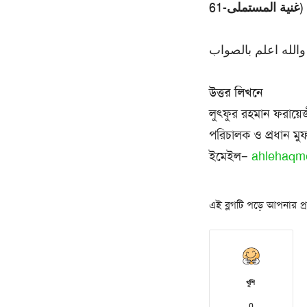
نية المستملى-61
والله اعلم بالصواب
উত্তর লিখনে
লুৎফুর রহমান ফরায়ে
পরিচালক ও প্রধান মুফ
ইমেইল–
ahlehaqm
এই ব্লগটি পড়ে আপনার প্রত
খুশি
0