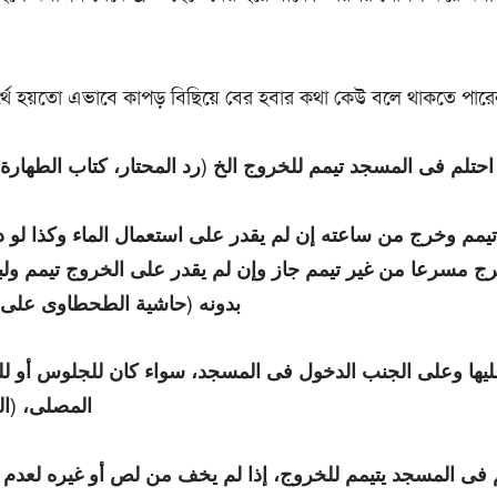
থে হয়তো এভাবে কাপড় বিছিয়ে বের হবার কথা কেউ বলে থাকতে পার
احتلم فى المسجد تيمم للخروج الخ (رد المحتار، كتاب الطهارة، باب 
تيمم وخرج من ساعته إن لم يقدر على استعمال الماء وكذا لو 
ج مسرعا من غير تيمم جاز وإن لم يقدر على الخروج تيمم ولبث
بدونه (حاشية الطحطاوى على مر)
يها وعلى الجنب الدخول فى المسجد، سواء كان للجلوس أو للع
المصلى، (الفت)
 فى المسجد يتيمم للخروج، إذا لم يخف من لص أو غيره لعدم