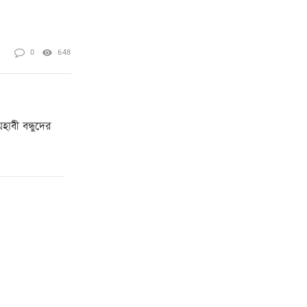
0
648
াবী বন্ধুদের