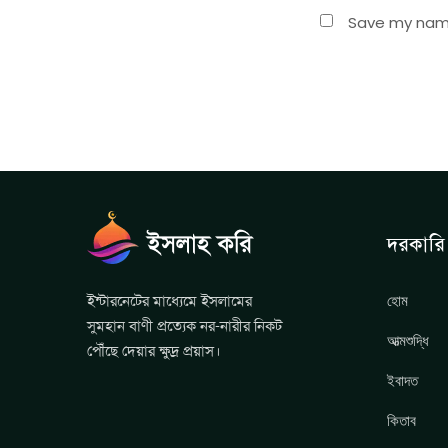
Save my name,
দরকারি 
হোম
ইন্টারনেটের মাধ্যেমে ইসলামের
সুমহান বাণী প্রত্যেক নর-নারীর নিকট
আত্মশুদ্ধি
পৌঁছে দেয়ার ক্ষুদ্র প্রয়াস।
ইবাদত
কিতাব