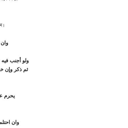
েন।
وان )
ولو أجنب فيه 
ثم ذكر وإن خر
يحرم عل
وان احتلم