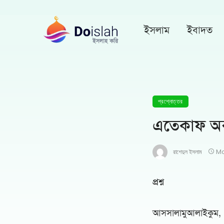
ইসলাম
ইবাদত
প্রশ্নোত্তর
এতেকাফ অবস্
রাশেদুল ইসলাম
Ma
প্রশ্ন
আসসালামুআলাইকুম,