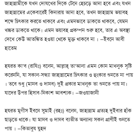
জাহান্নামীকে যখন দোযখের দিকে টেনে হেচড়ে আনা হবে এবং যখন
জাহান্নামের একেবারেই কিনারায় আনা হবে, তখন জাহান্নাম ভয়াবহ
শব্দে চিৎকার করতে থাকবে এবং এমনভাবে ডাকতে থাকবে, যেমন
খচ্চর ডাকতে থাকে। এমন ভয়াবহ প্রকম্পন শুরু হবে, তার এ অবস্থা
দেখে কেউ আতঙ্কিত হওয়া থেকে মুক্ত থাকবে না । —ইবনে আবী
হাতেম
হযরত কা’ব (রাযিঃ) বলেন, আল্লাহ্ তা’আলা এমন কোন মাখলুক সৃষ্টি
করেননি, যা সকাল-সন্ধ্যা জাহান্নামের চিৎকার ও হুংকার শুনতে না পায়
। তবে শুধু (মানব ও দানব) দুই প্রকার মাখলূক তা শুনতে পায় না।
যাদের উপর হিসাব-নিকাশ আবশ্যক। —জওয়াজানী
হযরত মুগীস ইবনে সুমাই (রহঃ) বলেন, জাহান্নাম প্রত্যহ দুইবার হাঁক
ছাড়তে থাকে। যা মানব ও দানব ব্যতীত অন্যান্য সকল প্রাণীই শুনতে
পায় । —কিতাবুয যুহদ