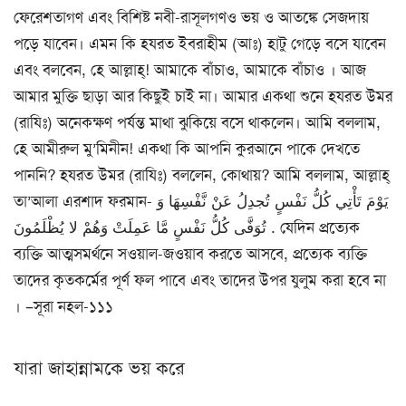
ফেরেশতাগণ এবং বিশিষ্ট নবী-রাসূলগণও ভয় ও আতঙ্কে সেজদায়
পড়ে যাবেন। এমন কি হযরত ইবরাহীম (আঃ) হাটু গেড়ে বসে যাবেন
এবং বলবেন, হে আল্লাহ্! আমাকে বাঁচাও, আমাকে বাঁচাও । আজ
আমার মুক্তি ছাড়া আর কিছুই চাই না। আমার একথা শুনে হযরত উমর
(রাযিঃ) অনেকক্ষণ পর্যন্ত মাথা ঝুকিয়ে বসে থাকলেন। আমি বললাম,
হে আমীরুল মু’মিনীন! একথা কি আপনি কুরআনে পাকে দেখতে
পাননি? হযরত উমর (রাযিঃ) বললেন, কোথায়? আমি বললাম, আল্লাহ্
তা’আলা এরশাদ ফরমান- يَوْمَ تَأْتِي كُلُّ نَفْسٍ تُجدِلُ عَنْ نَّفْسِهَا وَ
تُوَفَّى كُلُّ نَفْسٍ مَّا عَمِلَتْ وَهُمْ لا يُظْلَمُونَ . যেদিন প্রত্যেক
ব্যক্তি আত্মসমর্থনে সওয়াল-জওয়াব করতে আসবে, প্রত্যেক ব্যক্তি
তাদের কৃতকর্মের পূর্ণ ফল পাবে এবং তাদের উপর যুলুম করা হবে না
। –সূরা নহল-১১১
যারা জাহান্নামকে ভয় করে