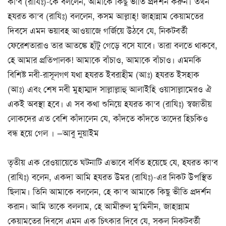
কা’ব (রাযিঃ)-কে বললেন, আমাকে কিছু ভীতি প্রদর্শন করুন। তখন
হযরত কা’ব (রাযিঃ) বললেন, কসম আল্লাহ্! জাহান্নাম কেয়ামতের
দিবসে এমন ভয়াবহ আওয়াজে গর্জিয়ে উঠবে যে, নিকটবর্তী
ফেরেশতারাও তার আতঙ্কে হাঁটু গেড়ে বসে যাবে। তারা বলতে থাকবে,
হে আমার প্রতিপালক! আমাকে বাঁচাও, আমাকে বাঁচাও। এমনকি
বিশিষ্ট নবী-রাসূলগণ যথা হযরত ইবরাহীম (আঃ) হযরত ইসহাক
(আঃ) এবং শেষ নবী মুহাম্মাদ সাল্লাল্লাহু আলাইহি ওয়াসাল্লামেরও ঐ
একই অবস্থা হবে। এ সব কথা শুনিয়ে হযরত কা’ব (রাযিঃ) স্বজাতীয়
লোকদের এত বেশি কাঁদালেন যে, কাঁদতে কাঁদতে তাদের হিচকিও
বন্ধ হয়ে গেল । —আবু নুয়াইম
তৃতীয় এক রেওয়ায়েতে ঘটনাটি এভাবে বর্ণিত হয়েছে যে, হযরত কা’ব
(রাযিঃ) বলেন, একদা আমি হযরত উমর (রাযিঃ)-এর নিকট উপস্থিত
ছিলাম। তিনি আমাকে বললেন, হে কা’ব আমাকে কিছু ভীতি প্রদর্শন
করান। আমি তাকে বললাম, হে আমীরুল মু’মিনীন, জাহান্নাম
কেয়ামতের দিবসে এমন এক চিৎকার দিবে যে, সকল নিকটবর্তী