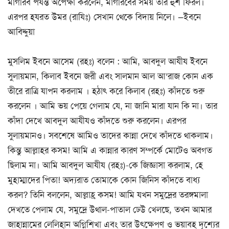
মাগরিব পর্যন্ত অপেক্ষা করলেন, মাগরিবের সময় তার হুশ ফিরল।
এরপর হযরত উমর (রাযিঃ) সেখান থেকে বিদায় নিলে। —ইবনে
আবিদ্দুয়া
মুসলিম ইবনে আসেম (রহঃ) বলেন : আমি, আবদুল আযীয ইবনে
সুলায়মান, কিলাব ইবনে জরী এবং সালমান আল আ’রাজ কোন এক
তীরে রাত্রি যাপন করলাম । হঠাৎ করে কিলাব (রহঃ) কাঁদতে শুরু
করলেন । আমি ভয় পেয়ে গেলাম যে, না জানি মারা যান কি না। তার
কাঁদা দেখে আবদুল আযীযও কাঁদতে শুরু করলেন। এরপর
সুলায়মানও। সবশেষে আমিও তাদের কান্না দেখে কাঁদতে থাকলাম।
কিন্তু আল্লাহর কসম! আমি এ কান্নার কারণ সম্পর্কে মোটেও অবগত
ছিলাম না। আমি আবদুল আযীয (রহঃ)-কে জিজ্ঞাসা করলাম, হে
মুহাম্মাদের পিতা! অদ্যরাত তোমাকে কোন জিনিস কাঁদতে বাধ্য
করল? তিনি বললেন, আল্লাহ্র কসম! আমি যখন সমুদ্রের তরঙ্গমালা
দেখতে পেলাম যে, সমুদ্রে উথাল-পাতাল ঢেউ খেলছে, তখন আমার
জাহান্নামের লেলিহান অগ্নিশিখা এবং তার উৎক্ষেপণ ও ভয়াবহ দৃশ্যের