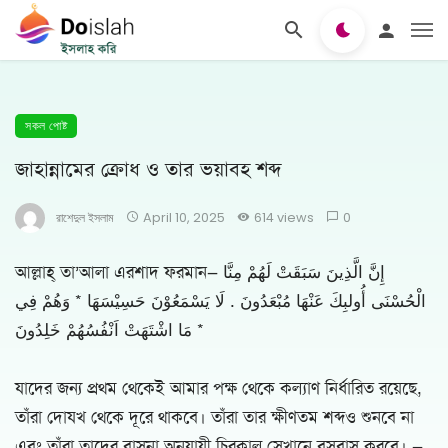
সকল পোষ্ট
জাহান্নামের ক্রোধ ও তার ভয়াবহ শব্দ
রাশেদুল ইসলাম
April 10, 2025
614 views
0
আল্লাহ্ তা’আলা এরশাদ ফরমান— إِنَّ الَّذِينَ سَبَقَتْ لَهُمْ مِنَّا
الْحُسْنَى أُولبِكَ عَنْهَا مُبْعَدُونَ . لَا يَسْمَعُوْنَ حَسِيْسَهَا * وَهُمْ فِي
مَا اشْتَهَتْ اَنْفُسُهُمْ خَلِدُونَ *
যাদের জন্য প্রথম থেকেই আমার পক্ষ থেকে কল্যাণ নির্ধারিত রয়েছে,
তাঁরা দোযখ থেকে দূরে থাকবে। তাঁরা তার ক্ষীণতম শব্দও শুনবে না
এবং তাঁরা তাদের বাসনা অনুযায়ী চিরকাল সেখানে বসবাস করবে। —