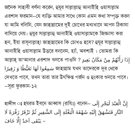
জনৈক সাহাবী বর্ণনা করেন, হুযূর সাল্লাল্লাহু আলাইহি ওয়াসাল্লাম
এরশাদ ফরমান—যে ব্যক্তি আমার সাথে কোন এমন কথা সম্পৃক্ত করল
যা আমি বলিনি, যেন জাহান্নামের দুই চোখের মধ্যখানে আপন ঠিকানা
বানিয়ে নেয়। হুযুর সাল্লাল্লাহু আলাইহি ওয়াসাল্লামকে জিজ্ঞাসা করা
হল, ইয়া রাসূলাল্লাহ্! জাহান্নামের কি চোখও হবে? হুযূর সাল্লাল্লাহু
আলাইহি ওয়াসাল্লাম উত্তরে বললেন, হ্যাঁ, অবশ্যই । তোমরা কি
আল্লাহ্ তা’আলার এরশাদ শুনতে পাওনি ? إِذَا رَأَتْهُمْ مِنْ مَكَانُ بَعِيدٍ
سَمِعُوا لَهَا تَغَيُّظًا وَ زَفِيرًا জাহান্নাম যখন তাদেরকে দূর থেকে
দেখতে পাবে, তখন তারা তার উৎক্ষিপ্ত গর্জন ও হুংকার শুনতে পাবে।
—সূরা ফুরকান-১২
হাদীস ঃ
হযরত ইবনে আব্বাস (রাযিঃ) বলেন— إِنَّ الْعَبْدَ لَيَجْرِ إِلَى
النَّارِ فَتَشْهَقُ إِلَيْهِ شَهْقَةَ الْبَغْلَةِ إِلَى الشَّفِيرِ ثُمَّ تَزْفَرُ زَفْرَةً لَا
يَبْقَى اَحَدٌ إِلَّا خَافَ –