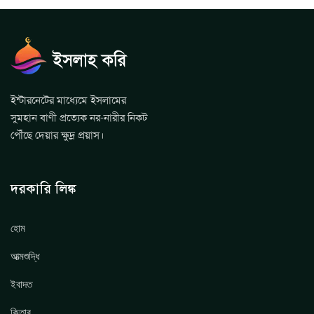
ইন্টারনেটের মাধ্যেমে ইসলামের
সুমহান বাণী প্রত্যেক নর-নারীর নিকট
পৌঁছে দেয়ার ক্ষুদ্র প্রয়াস।
দরকারি লিঙ্ক
হোম
আত্মশুদ্ধি
ইবাদত
কিতাব