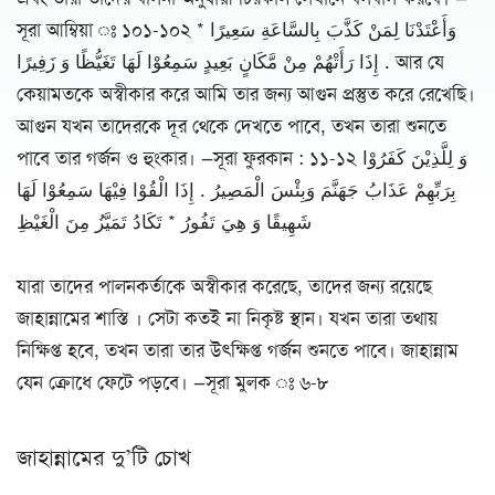
সূরা আম্বিয়া ঃ ১০১-১০২ وَأَعْتَدْنَا لِمَنْ كَذَّبَ بِالسَّاعَةِ سَعِيرًا *
إِذَا رَأَتْهُمْ مِنْ مَّكَانٍ بَعِيدٍ سَمِعُوْا لَهَا تَغَيُّظًا وَ زَفِيرًا . আর যে
কেয়ামতকে অস্বীকার করে আমি তার জন্য আগুন প্রস্তুত করে রেখেছি।
আগুন যখন তাদেরকে দূর থেকে দেখতে পাবে, তখন তারা শুনতে
পাবে তার গর্জন ও হুংকার। —সূরা ফুরকান : ১১-১২ وَ لِلَّذِيْنَ كَفَرُوْا
بِرَبِّهِمْ عَذَابُ جَهَنَّمَ وَبِئْسَ الْمَصِيرُ . إِذَا الْقُوْا فِيْهَا سَمِعُوْا لَهَا
شَهِيقًا وَ هِيَ تَفُورُ * تَكَادُ تَمَيَّزُ مِنَ الْغَيْظِ
যারা তাদের পালনকর্তাকে অস্বীকার করেছে, তাদের জন্য রয়েছে
জাহান্নামের শাস্তি । সেটা কতই না নিকৃষ্ট স্থান। যখন তারা তথায়
নিক্ষিপ্ত হবে, তখন তারা তার উৎক্ষিপ্ত গর্জন শুনতে পাবে। জাহান্নাম
যেন ক্রোধে ফেটে পড়বে। —সূরা মুলক ঃ ৬-৮
জাহান্নামের দু’টি চোখ