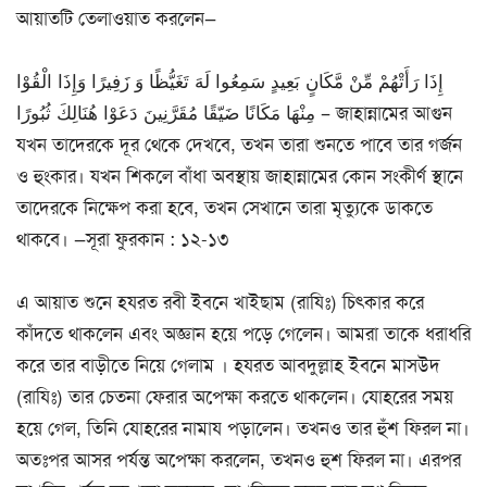
আয়াতটি তেলাওয়াত করলেন—
إِذَا رَأَتْهُمْ مِّنْ مَّكَانٍ بَعِيدٍ سَمِعُوا لَهَ تَغَيُّظًا وَ زَفِيرًا وَإِذَا الْقُوْا
مِنْهَا مَكَانًا ضَيّقًا مُقَرَّنِينَ دَعَوْا هُنَالِكَ ثُبُورًا – জাহান্নামের আগুন
যখন তাদেরকে দূর থেকে দেখবে, তখন তারা শুনতে পাবে তার গর্জন
ও হুংকার। যখন শিকলে বাঁধা অবস্থায় জাহান্নামের কোন সংকীর্ণ স্থানে
তাদেরকে নিক্ষেপ করা হবে, তখন সেখানে তারা মৃত্যুকে ডাকতে
থাকবে। —সূরা ফুরকান : ১২-১৩
এ আয়াত শুনে হযরত রবী ইবনে খাইছাম (রাযিঃ) চিৎকার করে
কাঁদতে থাকলেন এবং অজ্ঞান হয়ে পড়ে গেলেন। আমরা তাকে ধরাধরি
করে তার বাড়ীতে নিয়ে গেলাম । হযরত আবদুল্লাহ ইবনে মাসউদ
(রাযিঃ) তার চেতনা ফেরার অপেক্ষা করতে থাকলেন। যোহরের সময়
হয়ে গেল, তিনি যোহরের নামায পড়ালেন। তখনও তার হুঁশ ফিরল না।
অতঃপর আসর পর্যন্ত অপেক্ষা করলেন, তখনও হুশ ফিরল না। এরপর