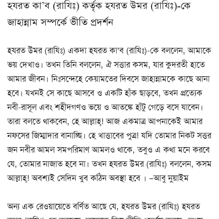
হযরত কা’ব (রাযিঃ) কর্তৃক হযরত উমর (রাযিঃ)-কে
জাহান্নাম সম্পর্কে ভীতি প্রদর্শন
হযরত উমর (রাযিঃ) একদা হযরত কা’ব (রাযিঃ)-কে বললেন, আমাকে
ভয় দেখাও। তখন তিনি বললেন, ঐ সত্তার কসম, যার কুদরতী হাতে
আমার জীবন। নিঃসন্দেহে কেয়ামতের দিবসে জাহান্নামকে কাছে আনা
হবে। যখনই সে কাছে আসবে ও একটি হাঁক ছাড়বে, তখন প্রত্যেক
নবী-রাসূল এবং শহীদগণও ভয়ে ও আতঙ্কে হাঁটু গেড়ে বসে যাবেন।
তারা বলতে থাকবেন, হে আল্লাহ্! আজ একমাত্র আপনাকেই আমার
নফসের জিম্মাদার বানাচ্ছি। হে খাত্তাবের পুত্র! যদি তোমার নিকট সত্তর
জন নবীর আমল সমপরিমাণ আমলও থাকে, তবুও এ কথা মনে করবে
যে, তোমার নাজাত হবে না। তখন হযরত উমর (রাযিঃ) বললেন, কসম
আল্লাহ্! অবশ্যই সেদিন খুব কঠিন অবস্থা হবে । –আবু নুয়াইম
অন্য এক রেওয়ায়েতে বর্ণিত আছে যে, হযরত উমর (রাযিঃ) হযরত