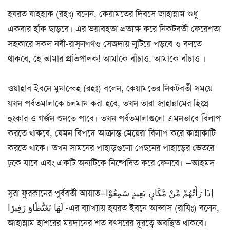
হযরত যাহ্হাক (রহঃ) বলেন, কেয়ামতের দিবসে জাহান্নাম শুধু
একবার হাঁক ছাড়বে। এর ভয়াবহতা প্রত্যক্ষ করে নিকটবর্তী ফেরেশতা
সহকারে সকল নবী-রাসূলগণও সেজদায় লুটিয়ে পড়বে ও বলতে
থাকবে, হে আমার প্রতিপালক! আমাকে বাঁচাও, আমাকে বাঁচাও ।
ওয়াহাব ইবনে মুনাব্বেহ (রহঃ) বলেন, কেয়ামতের নিকটবর্তী সময়ে
যখন পর্বতমালাকে চলমান করা হবে, তখন তারা জাহান্নামের হিংস্র
হুংকার ও গর্জন শুনতে পাবে। তখন পর্বতমালাগুলো এমনভাবে বিলাপ
করতে থাকবে, যেমন বিপদে আক্রান্ত মেয়েরা বিলাপ করে কান্নাকাটি
করতে থাকে। তখন সামনের পাহাড়গুলো পেছনের পাহাড়ের ভেতরে
ঢুকে যাবে এবং একটি অন্যটিকে নিষ্পেষিত করে ফেলবে। —আহমদ
সূরা ফুরকানের পূর্ববর্তী আয়াত—إذَا رَأَتْهُمْ مِّنْ مَّكَانٍ بَعِيدٍ سَمِعُوْا
لَهَا تَغَيُّظًاوَ زَفِيرًا -এর ব্যাখ্যায় হযরত ইবনে আব্বাস (রাযিঃ) বলেন,
জাহান্নাম হাশরের ময়দানের শত বৎসরের দূরত্বে অবস্থিত থাকবে।