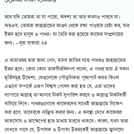
আর যদি তোমরা তা না পারো, অবশ্য তা আর কখনও পারবে না।
অতএব, তোমরা জাহান্নামের আগুন থেকে রক্ষা পাওয়ার চেষ্টা কর, যার
ইন্ধন হবে মানুষ ও পাথর। যা তৈরি করা হয়েছে কাফের সম্প্রদায়ের
জন্য। —সূরা বাকারা-২৪
এ আয়াতদ্বয় দ্বারা জানা গেল, মানব জাতির ন্যায় পাথরও জাহান্নামের
ইন্ধন হবে। কোন কোন তাফসীরবিদগণ বলেন, এ পাথর দ্বারা ঐ সকল
মূর্তিসমূহ উদ্দেশ্য, যেগুলোকে পৌত্তলিকরা পূজাপাট করত কিংবা
এগুলো সম্পর্কে এরূপ বিশ্বাস পোষণ করা হত যে, এরা তাদের
ব্যাপারে আল্লাহ্ তা’আলার নিকট সুপারিশ করবে ও আল্লাহ্র নিকটবর্তী
বানিয়ে দিবে। পাথরগুলোকে কাফেরদের সাথেই জাহান্নামে নিক্ষেপ
করা হবে, তাদেরকে লাঞ্ছিত করার জন্য। এ অবস্থা দেখে কাফেররা
আফসোস ও আক্ষেপের হাত মাথায় মারতে থাকবে। কারণ, যখন তারা
দেখতে পাবে যে, উপাসক ও উপাস্য উভয়কেই জাহান্নামে জ্বালানো