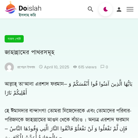
সকল পোষ্ট
জাহান্নামের পাথরসমূহ
রাশেদুল ইসলাম
April 10, 2025
615 views
0
আল্লাহ্ তা’আলা এরশাদ ফরমান— يَايُّهَا الَّذِينَ آمَنُوا قُوا أَنْفُسَكُمْ وَ
أَهْلِيكُمْ نَارًا
হে ঈমানদার বান্দাগণ! তোমরা নিজেদেরকে এবং তোমাদের পরিবার-
পরিজনকে জাহান্নামের আগুন থেকে বাঁচাও । অন্যত্র এরশাদ ফরমান
— فَإِن لَّمْ تَفْعَلُوا وَ لَنْ تَفْعَلُوْ فَاتَّقُوا النَّارَ الَّتِي وَقُودُهَا النَّاسُ
وَالْحِجَارَةُ أُعِدَّتْ لِلْكَافِرِينَ –