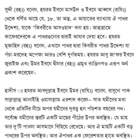
সুদ্দী (রহঃ) বলেন, হযরত ইবনে মাসউদ ও ইবনে আব্বাস (রাযিঃ)
থেকে বর্ণিত আছে যে, ১৮, তা অন্ত, এ আয়াতের ব্যাখ্যায় ঐ পাথর
উদ্দেশ্য, যাকে “কিবরীতে আসওয়াদ’ বলা হয়। জাহান্নামে
কাফেরদেরকে এ পাথরগুলোর দ্বারাই আযাব দেয়া হবে। হযরত
মুজাহিদ (রহঃ) বলেন, এখানে পাথর দ্বারা কিবরীত পাথর উদ্দেশ্য যা
পঁচা-মরদেহ অপেক্ষা আরও বেশি দুর্গন্ধময়। হযরত আবু জা’ফর ইবনে
জুরাইজ এবং উমর ইবনে দ্বীনার (রহঃ) প্রমুখ ব্যক্তিগণও এরূপ অর্থ
প্রকাশ করেছেন।
হাদীস ঃ হযরত আবদুল্লাহ ইবনে উমর (রাযিঃ) বলেন, রাসূলে পাক
সাল্লাল্লাহু আলাইহি ওয়াসাল্লাম এরশাদ করেন— সাত যমীনের মধ্য
থেকে প্রতিটির নীচে অপর যমীনের দূরত্ব হল পাঁচশত বছরের পথ।
সর্বোচ্চ যমীনের স্তরটি একটি মাছের পীঠের উপর অবস্থিত। যে মাছ
তার দু’টি পাখনা আসমানে বিছিয়ে রেখেছে। আর ঐ মাছটি একটি বড়
পাথরের উপর অবস্থিত। আর ঐপাথর এক ফেরেশতার হাতে অবস্থিত।