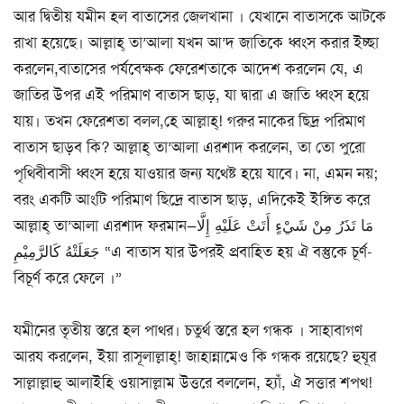
আর দ্বিতীয় যমীন হল বাতাসের জেলখানা । যেখানে বাতাসকে আটকে
রাখা হয়েছে। আল্লাহ্ তা’আলা যখন আ’দ জাতিকে ধ্বংস করার ইচ্ছা
করলেন,বাতাসের পর্যবেক্ষক ফেরেশতাকে আদেশ করলেন যে, এ
জাতির উপর এই পরিমাণ বাতাস ছাড়, যা দ্বারা এ জাতি ধ্বংস হয়ে
যায়। তখন ফেরেশতা বলল,হে আল্লাহ্! গরুর নাকের ছিদ্র পরিমাণ
বাতাস ছাড়ব কি? আল্লাহ্ তা’আলা এরশাদ করলেন, তা তো পুরো
পৃথিবীবাসী ধ্বংস হয়ে যাওয়ার জন্য যথেষ্ট হয়ে যাবে। না, এমন নয়;
বরং একটি আংটি পরিমাণ ছিদ্রে বাতাস ছাড়, এদিকেই ইঙ্গিত করে
আল্লাহ্ তা’আলা এরশাদ ফরমান—مَا تَذَرُ مِنْ شَيْءٍ أَتَتْ عَلَيْهِ إِلَّا
جَعَلَتْهُ كَالرَّمِيْمِ “এ বাতাস যার উপরই প্রবাহিত হয় ঐ বস্তুকে চূর্ণ-
বিচূর্ণ করে ফেলে ।”
যমীনের তৃতীয় স্তরে হল পাথর। চতুর্থ স্তরে হল গন্ধক । সাহাবাগণ
আরয করলেন, ইয়া রাসূলাল্লাহ্! জাহান্নামেও কি গন্ধক রয়েছে? হুযূর
সাল্লাল্লাহু আলাইহি ওয়াসাল্লাম উত্তরে বললেন, হ্যাঁ, ঐ সত্তার শপথ!