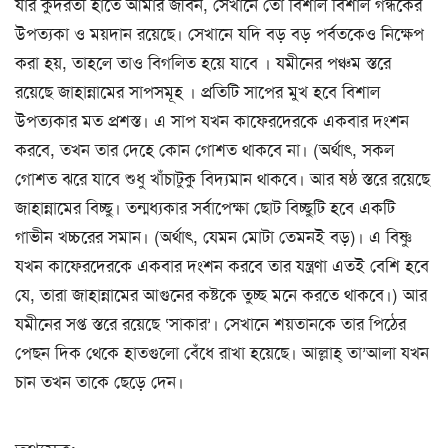
যার কুদরতী হাতে আমার জীবন, সেখানে তো বিশাল বিশাল গন্ধকের
উপত্যকা ও ময়দান রয়েছে। সেখানে যদি বড় বড় পর্বতকেও নিক্ষেপ
করা হয়, তাহলে তাও বিগলিত হয়ে যাবে । যমীনের পঞ্চম স্তরে
রয়েছে জাহান্নামের সাপসমূহ । প্রতিটি সাপের মুখ হবে বিশাল
উপত্যকার মত প্রশস্ত। এ সাপ যখন কাফেরদেরকে একবার দংশন
করবে, তখন তার দেহে কোন গোশত থাকবে না। (অর্থাৎ, সকল
গোশত ঝরে যাবে শুধু খাঁচাটুকু বিদ্যমান থাকবে। আর ষষ্ঠ স্তরে রয়েছে
জাহান্নামের বিচ্ছু। তন্মধ্যকার সর্বাপেক্ষা ছোট বিচ্ছুটি হবে একটি
গাভীন খচ্চরের সমান। (অর্থাৎ, যেমন মোটা তেমনই বড়)। এ বিষ্ণু
যখন কাফেরদেরকে একবার দংশন করবে তার যন্ত্রণা এতই বেশি হবে
যে, তারা জাহান্নামের আগুনের কষ্টকে তুচ্ছ মনে করতে থাকবে।) আর
যমীনের সপ্ত স্তরে রয়েছে ‘সাকার’। সেখানে শয়তানকে তার পিঠের
পেছন দিক থেকে হাতগুলো বেঁধে রাখা হয়েছে। আল্লাহ্ তা’আলা যখন
চান তখন তাকে ছেড়ে দেন।