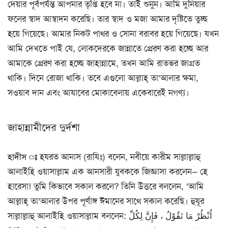
দেয়ার পূর্বপর্যন্ত আপনার তৃপ্তি হবে না। তাই শুনুন। আমি দুনিয়ার
ফলের স্বাদ আস্বাদন করেছি। তার স্বাদ ও মজা আমার দৃষ্টিতে তুচ্ছ
হয়ে গিয়েছে। আমার নিকট পাথর ও সোনা বরাবর হয়ে গিয়েছে। যখন
আমি দেখতে পাই যে, লোকদেরকে জান্নাতে প্রেরণ করা হচ্ছে আর
আমাকে প্রেরণ করা হচ্ছে জাহান্নামে, তখন আমি রাতভর জাগ্রত
থাকি। দিনে রোজা থাকি। তবে এগুলো আল্লাহ্ তা’আলার ক্ষমা,
সওয়াব দান এবং আযাবের মোকাবেলায় একেবারেই নগণ্য।
জাহান্নামীদের দুর্দশা
হাদীস ঃ
হযরত আনাস (রাযিঃ) বলেন, নবীয়ে কারীম সাল্লাল্লাহু
আলাইহি ওয়াসাল্লাম এক আনসারী যুবককে জিজ্ঞাসা করলেন— হে
হারেসা! তুমি কিভাবে সকাল করলে? তিনি উত্তরে বললেন, ‘আমি
আল্লাহ্ তা’আলার উপর পূর্ণাঙ্গ ঈমানের সাথে সকাল করেছি। হুযূর
সাল্লাল্লাহু আলাইহি ওয়াসাল্লাম বললেন: اُنْظُرْ مَا تَقُوْلُ ، فَإِنَّ لِكُلِّ