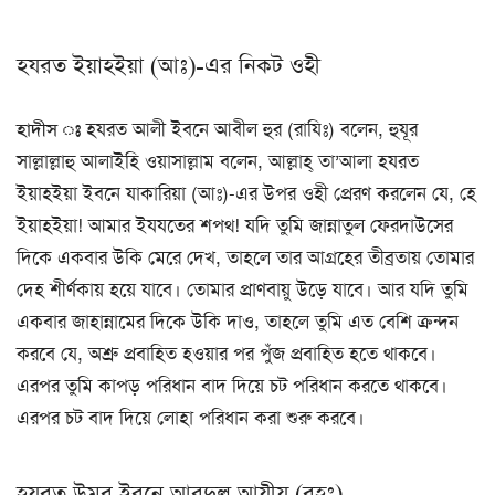
হযরত ইয়াহইয়া (আঃ)-এর নিকট ওহী
হাদীস ঃ
হযরত আলী ইবনে আবীল হুর (রাযিঃ) বলেন, হুযূর
সাল্লাল্লাহু আলাইহি ওয়াসাল্লাম বলেন, আল্লাহ্ তা’আলা হযরত
ইয়াহইয়া ইবনে যাকারিয়া (আঃ)-এর উপর ওহী প্রেরণ করলেন যে, হে
ইয়াহইয়া! আমার ইযযতের শপথ! যদি তুমি জান্নাতুল ফেরদাউসের
দিকে একবার উকি মেরে দেখ, তাহলে তার আগ্রহের তীব্রতায় তোমার
দেহ শীর্ণকায় হয়ে যাবে। তোমার প্রাণবায়ু উড়ে যাবে। আর যদি তুমি
একবার জাহান্নামের দিকে উকি দাও, তাহলে তুমি এত বেশি ক্রন্দন
করবে যে, অশ্রু প্রবাহিত হওয়ার পর পুঁজ প্রবাহিত হতে থাকবে।
এরপর তুমি কাপড় পরিধান বাদ দিয়ে চট পরিধান করতে থাকবে।
এরপর চট বাদ দিয়ে লোহা পরিধান করা শুরু করবে।
হযরত উমর ইবনে আবদুল আযীয (রহঃ)