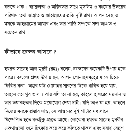
করতে থাক । ব্যাকুলতা ও অস্থিরতার সাথে মুসলিম ও কাফের উভয়ের
পরিণাম তথা জান্নাত ও জাহান্নামের প্রতি দৃষ্টি রাখ। আপন দেহ ও
মনকে জাহান্নামের আযাব এবং তার শাস্তি সম্পর্কে সদা জাগ্রত ও
সচেতন রাখ ।
কীভাবে ক্রন্দন আসবে ?
হযরত সালেহ আল মুররী (রহঃ) বলেন, ক্রন্দনের কয়েকটি উপায় হতে
পারে। তন্মধ্যে প্রথম উপায় হল, আপন গোনাহসমূহের মাঝে চিন্তা-
ফিকির করা। অন্তর যদি গোনাহর স্মরণের দিকে ধাবিত হয়ে যায়,
তাহলে তো খুব ভাল । আর যদি তা না হয়, তাহলে হাশরের ময়দান ও
তার ভয়াবহতার দিকে মনোযোগ দেয়া চাই। যদি তাও না হয়, তাহলে
নিজের মনকে প্রস্তাব দাও, সে আগুনের দুই পাটার মধ্যখানে
নিষ্পেশিত হতে কতটুকু প্রস্তুত আছে। লোকেরা হযরত সালেহ মুররীর
একথাগুলো শুনে চিৎকার করে করে কাঁদতে থাকল এবং সবাই বেহুশ