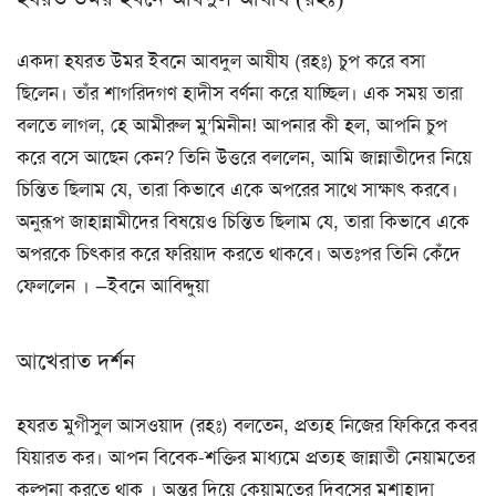
একদা হযরত উমর ইবনে আবদুল আযীয (রহঃ) চুপ করে বসা
ছিলেন। তাঁর শাগরিদগণ হাদীস বর্ণনা করে যাচ্ছিল। এক সময় তারা
বলতে লাগল, হে আমীরুল মু’মিনীন! আপনার কী হল, আপনি চুপ
করে বসে আছেন কেন? তিনি উত্তরে বললেন, আমি জান্নাতীদের নিয়ে
চিন্তিত ছিলাম যে, তারা কিভাবে একে অপরের সাথে সাক্ষাৎ করবে।
অনুরূপ জাহান্নামীদের বিষয়েও চিন্তিত ছিলাম যে, তারা কিভাবে একে
অপরকে চিৎকার করে ফরিয়াদ করতে থাকবে। অতঃপর তিনি কেঁদে
ফেললেন । —ইবনে আবিদ্দুয়া
আখেরাত দর্শন
হযরত মুগীসুল আসওয়াদ (রহঃ) বলতেন, প্রত্যহ নিজের ফিকিরে কবর
যিয়ারত কর। আপন বিবেক-শক্তির মাধ্যমে প্রত্যহ জান্নাতী নেয়ামতের
কল্পনা করতে থাক । অন্তর দিয়ে কেয়ামতের দিবসের মুশাহাদা