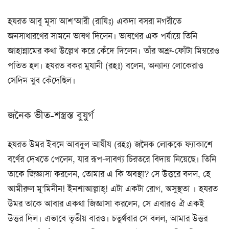
হযরত আবু মূসা আশ’আরী (রাযিঃ) একদা বসরা নগরীতে
জনসাধারণের সামনে ভাষণ দিলেন। ভাষণের এক পর্যায়ে তিনি
জাহান্নামের কথা উল্লেখ করে কেঁদে দিলেন। তাঁর অশ্রু-ফোঁটা মিম্বরেও
পতিত হল। হযরত বকর মুযানী (রহঃ) বলেন, অন্যান্য লোকেরাও
সেদিন খুব কেঁদেছিল।
জনৈক ভীত-শস্ত্ৰস্ত বুযুর্গ
হযরত উমর ইবনে আবদুল আযীয (রহঃ) জনৈক লোককে ফ্যাকাশে
বর্ণের দেখতে পেলেন, যার রূপ-লাবণ্য চিরতরে বিদায় নিয়েছে। তিনি
তাকে জিজ্ঞাসা করলেন, তোমার এ কি অবস্থা? সে উত্তরে বলল, হে
আমীরুল মু’মিনীন! ইনশাআল্লাহ্! এটা একটা রোগ, অসুস্থতা । হযরত
উমর তাকে আবার একথা জিজ্ঞাসা করলেন, সে এবারও ঐ একই
উত্তর দিল। এভাবে তৃতীয় বারও। চতুর্থবার সে বলল, আমার উত্তর