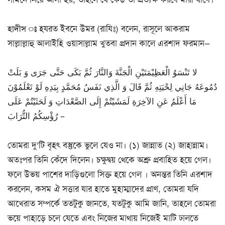
হাদীস ঃ
হযরত ইবনে উমর (রাযিঃ) বলেন, রাসূলে আকরাম
সাল্লাল্লাহু আলাইহি ওয়াসাল্লাম খুতবা প্রদান কালে এরশাদ ফরমান—
لا تَنْسَوُ الْعَظِيْمَتَيْنِ الْجَنَّةَ وَالنَّارَ ثُمَّ بَكَى حَتَّى جَرَى وَ بَلَتْ
دُمُوعَهُ جَانِي لِحْيَتِهِ ثُمَّ قَالَ وَ الَّذِي نَفَسُ مُحَمَّدٍ بِيَدِهِ لَوْ تَعْلَمُوْنَ
مَا أَعْلَمُ عَنِ الآخِرَةِ لَمَشَيْتُمْ إِلَى الصَّعْدَاتِ وَ لَحَثَيْتُمْ عَلَى
رُؤْسِكُمُ التُّرَابَ –
তোমরা দু’টি বৃহৎ বস্তুকে ভুলে যেও না। (১) জান্নাত (২) জাহান্নাম।
অতঃপর তিনি কেঁদে দিলেন। চক্ষুদ্বয় থেকে অশ্রু প্রবাহিত হয়ে গেল।
ফলে উভয় পাশের দাড়িগুলো সিক্ত হয়ে গেল । অনন্তর তিনি এরশাদ
করলেন, কসম ঐ সত্তার যার হাতে মুহাম্মাদের প্রাণ, তোমরা যদি
আখেরাত সম্পর্কে ততটুকু জানতে, যতটুকু আমি জানি, তাহলে তোমরা
ভয়ে পাহাড়ে চলে যেতে এবং নিজের মাথায় নিজেই মাটি ঢালতে