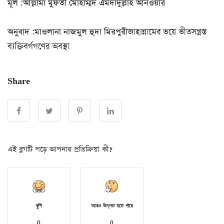
মূল :আল্লামা মুফতী মোহাম্মদ এমদাদুল্লাহ আনওয়ার
অনুবাদ :মাওলানা নাজমুল হুদা মিরপুরী
জাহান্নামের ভয়ে ভীতসন্ত্রস্ত
ব্যক্তিবর্গগণের অবস্থা
Share
এই ব্লগটি পড়ে আপনার প্রতিক্রিয়া কী?
খুশি
আরও উন্নত হতে পারে
0
0