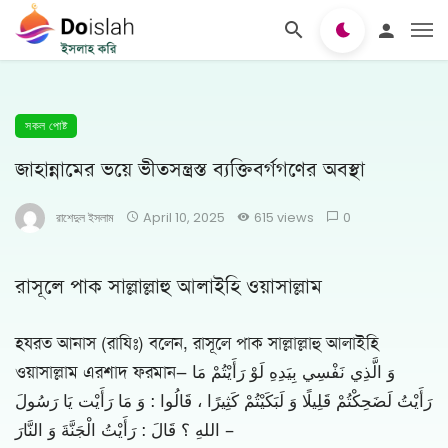
সকল পোষ্ট
জাহান্নামের ভয়ে ভীতসন্ত্রস্ত ব্যক্তিবর্গগণের অবস্থা
রাশেদুল ইসলাম
April 10, 2025
615 views
0
রাসূলে পাক সাল্লাল্লাহু আলাইহি ওয়াসাল্লাম
হযরত আনাস (রাযিঃ) বলেন, রাসূলে পাক সাল্লাল্লাহু আলাইহি
ওয়াসাল্লাম এরশাদ ফরমান— وَ الَّذِي نَفْسِي بِيَدِهِ لَوْ رَأَيْتُمْ مَا
رَأَيْتُ لَضَحِكْتُمْ قَلِيلًا وَ لَبَكَيْتُمْ كَثِيرًا ، قَالُوا : وَ مَا رَأَيْت يَا رَسُولَ
اللهِ ؟ قَالَ : رَأَيْتُ الْجَنَّةَ وَ النَّارَ –