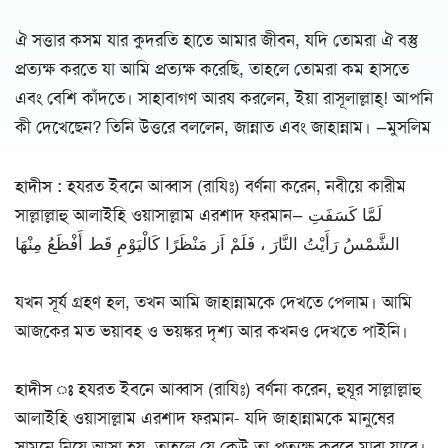
ঐ সত্তার কসম যার কুদরতি হাতে আমার জীবন, যদি তোমরা ঐ বস্তু
প্রত্যক্ষ করতে যা আমি প্রত্যক্ষ করেছি, তাহলে তোমরা কম হাসতে
এবং বেশি কাঁদতে। সাহাবাগণ আরয করলেন, ইয়া রাসূলাল্লাহ্! আপনি
কী দেখেছেন? তিনি উত্তরে বললেন, জান্নাত এবং জাহান্নাম। —মুসলিম
হাদীস :
হযরত ইবনে আব্বাস (রাযিঃ) বর্ণনা করেন, নবীয়ে কারীম
সাল্লাল্লাহু আলাইহি ওয়াসাল্লাম এরশাদ ফরমান— لَمَّا كَسَفَتِ
الشَّمْسُ رَأَيْتُ النَّارَ ، فَلَمْ اَز مَنْظَرًا كَالْيَوْمِ قَط أَفْظَعُ مِنْهَا
যখন সূর্য গ্রহণ হল, তখন আমি জাহান্নামকে দেখতে পেলাম। আমি
আজকের মত ভয়াবহ ও ভয়ঙ্কর দৃশ্য আর কখনও দেখতে পাইনি।
হাদীস ঃ
হযরত ইবনে আব্বাস (রাযিঃ) বর্ণনা করেন, হুযূর সাল্লাল্লাহু
আলাইহি ওয়াসাল্লাম এরশাদ ফরমান- যদি জাহান্নামকে মানুষের
সামনে নিয়ে আসা হয়, তাহলে যে কেউ তা প্রত্যক্ষ করবে মারা যাবে।