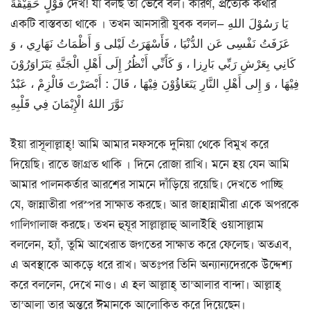
قَوْلٍ حَقِيْقَةً দেখ! যা বলছ তা ভেবে বল। কারণ, প্রত্যেক কথার
একটি বাস্তবতা থাকে । তখন আনসারী যুবক বলল— يَا رَسُوْلَ اللهِ
عَزَفَتُ نَفْسِى عَن الدُّنْيَا ، فَأَسْهَرَتُ لَيْلى وَ أَظْمَاتُ نَهَارِي ، وَ
كَانِي بِعَرْشِ رَبِّي بَارِزا ، وَ كَأَنِّي أَنْظُرُ إِلَى أَهْلِ الْجَنَّةِ يَتَزَاوَرُوْنَ
فِيْهَا ، وَ إِلى أَهْلِ النَّارِ يَتَعَاؤُوْنَ فِيْهَا ، قَالَ : أَبْصَرْتَ فَالْزِمْ ، عَبْدُ
نَوَّرَ اللهُ الْإِيْمَانَ فِي قَلْبِهِ
ইয়া রাসূলাল্লাহ্! আমি আমার নফসকে দুনিয়া থেকে বিমুখ করে
দিয়েছি। রাতে জাগ্রত থাকি । দিনে রোজা রাখি। মনে হয় যেন আমি
আমার পালনকর্তার আরশের সামনে দাঁড়িয়ে রয়েছি। দেখতে পাচ্ছি
যে, জান্নাতীরা পরস্পর সাক্ষাত করছে। আর জাহান্নামীরা একে অপরকে
গালিগালাজ করছে। তখন হুযূর সাল্লাল্লাহু আলাইহি ওয়াসাল্লাম
বললেন, হ্যাঁ, তুমি আখেরাত জগতের সাক্ষাত করে ফেলেছ। অতএব,
এ অবস্থাকে আকড়ে ধরে রাখ। অতঃপর তিনি অন্যান্যদেরকে উদ্দেশ্য
করে বললেন, দেখে নাও। এ হল আল্লাহ্ তা’আলার বান্দা। আল্লাহ্
তা’আলা তার অন্তরে ঈমানকে আলোকিত করে দিয়েছেন।