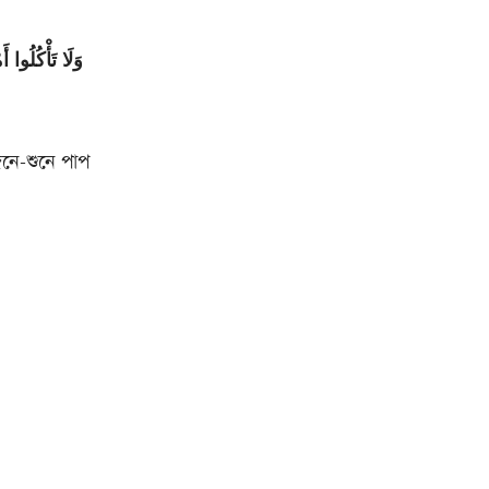
وَلَا تَأْكُلُوا أ
নে-শুনে পাপ