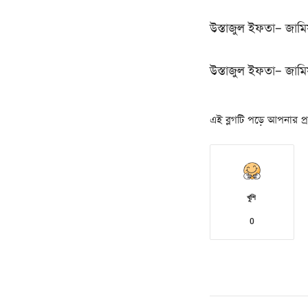
উস্তাজুল ইফতা– জামি
উস্তাজুল ইফতা– জামিয়
এই ব্লগটি পড়ে আপনার প্রত
খুশি
0