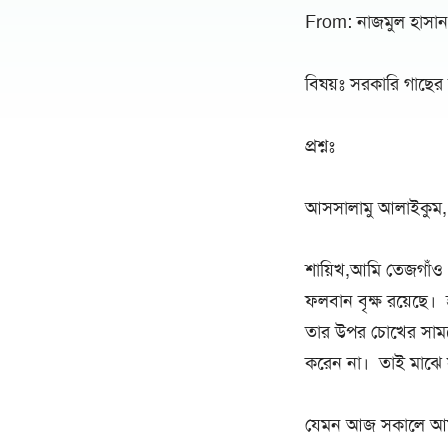
From: নাজমুল হাসান
বিষয়ঃ সরকারি গাছে
প্রশ্নঃ
আসসালামু আলাইকুম,
শায়িখ,আমি তেজগাঁ
ফলবান বৃক্ষ রয়েছে।
তার উপর চোখের সামন
করেন না। তাই মাঝে স
যেমন আজ সকালে আমা