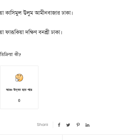
য়া কাসিমুল উলুম আমীনবাজার ঢাকা।
া ফারূকিয়া দক্ষিণ বনশ্রী ঢাকা।
িক্রিয়া কী?
আরও উন্নত হতে পারে
0
Sharii