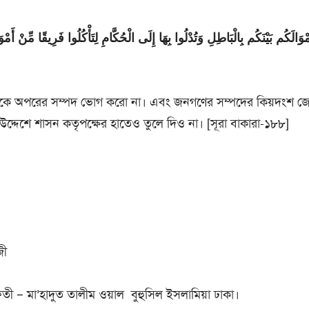
َمْوَالَكُم بَيْنَكُم بِالْبَاطِلِ وَتُدْلُوا بِهَا إِلَى الْحُكَّامِ لِتَأْكُلُوا فَرِيقًا مِّنْ أَمْوَ
একে অপরের সম্পদ ভোগ করো না। এবং জনগণের সম্পদের কিয়দংশ জে
 উদ্দেশে শাসন কতৃপক্ষের হাতেও তুলে দিও না। [সূরা বাকারা-১৮৮]
জী
তী – মা’হাদুত তালীম ওয়াল বুহুসিল ইসলামিয়া ঢাকা।