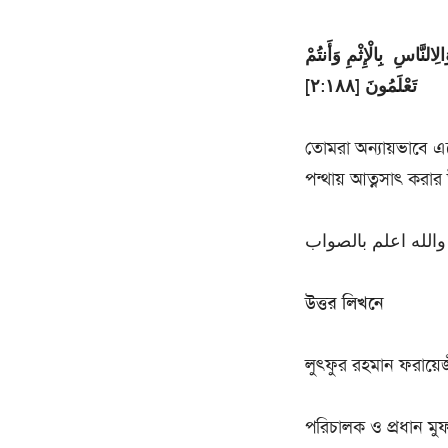
الِالنَّاسِ بِالْإِثْمِ وَأَنتُمْ
تَعْلَمُونَ [٢:١٨٨]
তোমরা অন্যায়ভাবে 
পন্থায় আত্নসাৎ করার
والله اعلم بالصواب
উত্তর লিখনে
লুৎফুর রহমান ফরায়ে
পরিচালক ও প্রধান মুফ