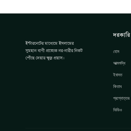
দরকারি 
ইন্টারনেটের মাধ্যেমে ইসলামের
সুমহান বাণী প্রত্যেক নর-নারীর নিকট
হোম
পৌঁছে দেয়ার ক্ষুদ্র প্রয়াস।
আত্মশুদ্ধি
ইবাদত
কিতাব
প্রশ্নোত্তর
ভিডিও