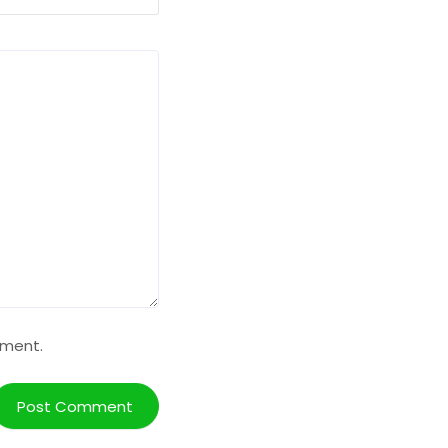
mment.