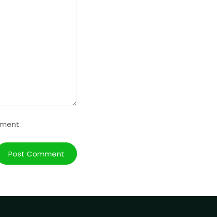
mment.