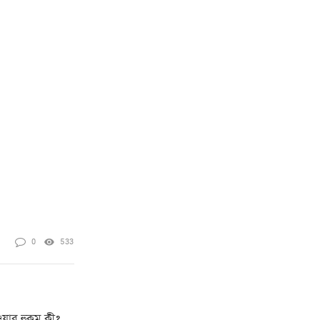
0
533
়ার হুকুম কী?