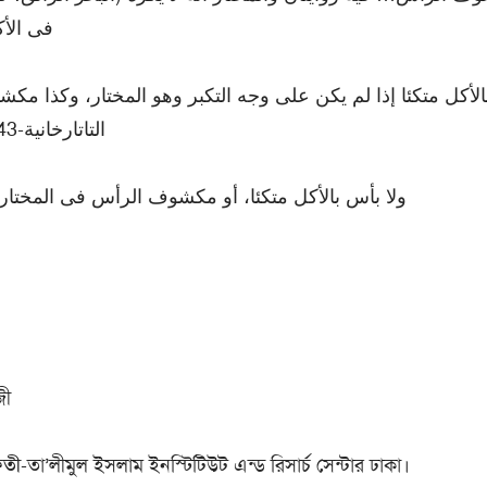
فى الأك)
الأكل متكئا إذا لم يكن على وجه التكبر وهو المختار، وكذا مك
التاتارخانية-18/143، رقم-28303)
ولا بأس بالأكل متكئا، أو مكشوف الرأس فى المختار (رد ا)
জী
ফতী
-তা’লীমুল ইসলাম ইনস্টিটিউট এন্ড রিসার্চ সেন্টার ঢাকা।