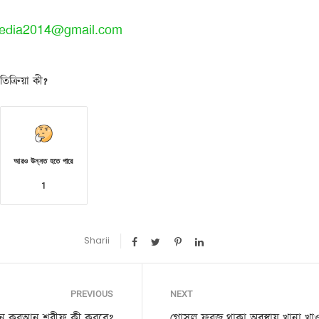
edia2014@gmail.com
িক্রিয়া কী?
আরও উন্নত হতে পারে
1
Sharii
PREVIOUS
NEXT
তন কুরআন শরীফ কী করবে?
গোসল ফরজ থাকা অবস্থায় খানা খাওয