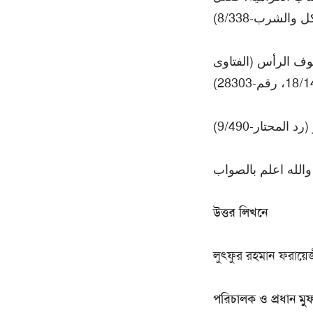
ل والشرب-8/338
شوف الرأس (الفتاوى
لمحتار-9/490
والله اعلم بالصواب
উত্তর লিখনে
লুৎফুর রহমান ফরায়ে
পরিচালক ও প্রধান মু