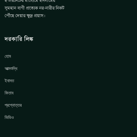
ইন্টারনেটের মাধ্যেমে ইসলামের
সুমহান বাণী প্রত্যেক নর-নারীর নিকট
পৌঁছে দেয়ার ক্ষুদ্র প্রয়াস।
দরকারি লিঙ্ক
হোম
আত্মশুদ্ধি
ইবাদত
কিতাব
প্রশ্নোত্তর
ভিডিও