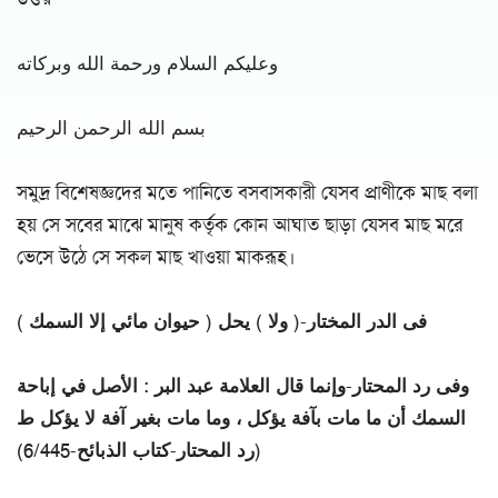
وعليكم السلام ورحمة الله وبركاته
بسم الله الرحمن الرحيم
সমুদ্র বিশেষজ্ঞদের মতে পানিতে বসবাসকারী যেসব প্রাণীকে মাছ বলা
হয় সে সবের মাঝে মানুষ কর্তৃক কোন আঘাত ছাড়া যেসব মাছ মরে
ভেসে উঠে সে সকল মাছ খাওয়া মাকরূহ।
فى الدر المختار-( ولا ) يحل ( حيوان مائي إلا السمك )
وفى رد المحتار-وإنما قال العلامة عبد البر : الأصل في إباحة
السمك أن ما مات بآفة يؤكل ، وما مات بغير آفة لا يؤكل ط
(رد المحتار-كتاب الذبائح-6/445)