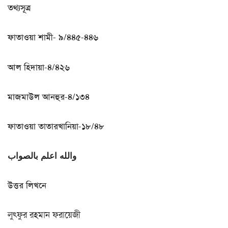
তথ্যসূত্র
ফাতাওয়া শামী- ৯/৪৪৫-৪৪৬
আল হিদায়া-৪/৪২৬
মাজমাউল আনহুর-৪/১৩৪
ফাতাওয়া তাতারখানিয়া-১৮/৪৮
والله اعلم بالصواب
উত্তর লিখনে
লুৎফুর রহমান ফরায়েজী