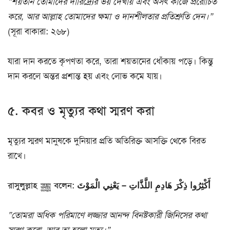
“শয়তান তোমাদের দারিদ্র্যের ভয় দেখায় এবং অসৎ কাজে প্ররোচিত
করে, আর আল্লাহ তোমাদের ক্ষমা ও দানশীলতার প্রতিশ্রুতি দেন।”
(সূরা বাকারা: ২৬৮)
যারা দান করতে কৃপণতা করে, তারা শয়তানের ধোঁকায় পড়ে। কিন্তু
দান করলে অন্তর প্রশান্ত হয় এবং লোভ কমে যায়।
৫. কবর ও মৃত্যুর কথা স্মরণ করা
মৃত্যুর স্মরণ মানুষকে দুনিয়ার প্রতি অতিরিক্ত আসক্তি থেকে বিরত
রাখে।
রাসুলুল্লাহ ﷺ বলেন: أَكْثِرُوا ذِكْرَ هَادِمِ اللَّذَّاتِ – يَعْنِي الْمَوْتَ
“তোমরা অধিক পরিমাণে লজ্জার আনন্দ বিনষ্টকারী জিনিসের কথা