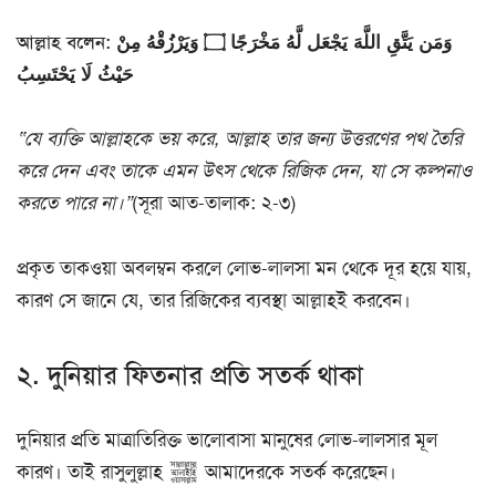
আল্লাহ বলেন: وَمَن يَتَّقِ اللَّهَ يَجْعَل لَّهُ مَخْرَجًا ۝ وَيَرْزُقْهُ مِنْ
حَيْثُ لَا يَحْتَسِبُ
“যে ব্যক্তি আল্লাহকে ভয় করে, আল্লাহ তার জন্য উত্তরণের পথ তৈরি
করে দেন এবং তাকে এমন উৎস থেকে রিজিক দেন, যা সে কল্পনাও
করতে পারে না।”
(সূরা আত-তালাক: ২-৩)
প্রকৃত তাকওয়া অবলম্বন করলে লোভ-লালসা মন থেকে দূর হয়ে যায়,
কারণ সে জানে যে, তার রিজিকের ব্যবস্থা আল্লাহই করবেন।
২. দুনিয়ার ফিতনার প্রতি সতর্ক থাকা
দুনিয়ার প্রতি মাত্রাতিরিক্ত ভালোবাসা মানুষের লোভ-লালসার মূল
কারণ। তাই রাসুলুল্লাহ ﷺ আমাদেরকে সতর্ক করেছেন।