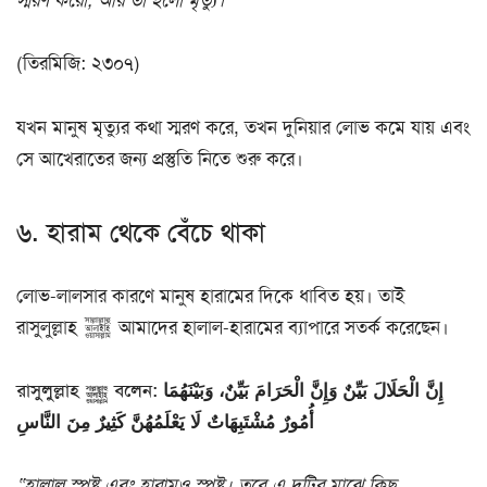
স্মরণ করো, আর তা হলো মৃত্যু।”
(তিরমিজি: ২৩০৭)
যখন মানুষ মৃত্যুর কথা স্মরণ করে, তখন দুনিয়ার লোভ কমে যায় এবং
সে আখেরাতের জন্য প্রস্তুতি নিতে শুরু করে।
৬. হারাম থেকে বেঁচে থাকা
লোভ-লালসার কারণে মানুষ হারামের দিকে ধাবিত হয়। তাই
রাসুলুল্লাহ ﷺ আমাদের হালাল-হারামের ব্যাপারে সতর্ক করেছেন।
রাসুলুল্লাহ ﷺ বলেন: إِنَّ الْحَلَالَ بَيِّنٌ وَإِنَّ الْحَرَامَ بَيِّنٌ، وَبَيْنَهُمَا
أُمُورٌ مُشْتَبِهَاتٌ لَا يَعْلَمُهُنَّ كَثِيرٌ مِنَ النَّاسِ
“হালাল স্পষ্ট এবং হারামও স্পষ্ট। তবে এ দুটির মাঝে কিছু