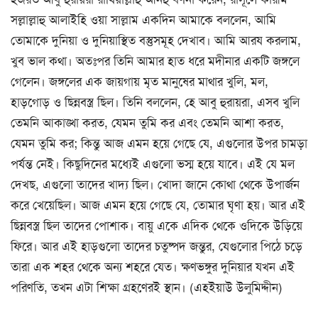
সল্লাল্লাহু আলাইহি ওয়া সাল্লাম একদিন আমাকে বললেন, আমি
তোমাকে দুনিয়া ও দুনিয়াস্থিত বস্তুসমূহ দেখাব। আমি আরয করলাম,
খুব ভাল কথা। অতঃপর তিনি আমার হাত ধরে মদীনার একটি জঙ্গলে
গেলেন। জঙ্গলের এক জায়গায় মৃত মানুষের মাথার খুলি, মল,
হাড়গোড় ও ছিন্নবস্ত্র ছিল। তিনি বললেন, হে আবু হুরায়রা, এসব খুলি
তেমনি আকাঙ্খা করত, যেমন তুমি কর এবং তেমনি আশা করত,
যেমন তুমি কর; কিন্তু আজ এমন হয়ে গেছে যে, এগুলোর উপর চামড়া
পর্যন্ত নেই। কিছুদিনের মধ্যেই এগুলো ভস্ম হয়ে যাবে। এই যে মল
দেখছ, এগুলো তাদের খাদ্য ছিল। খোদা জানে কোথা থেকে উপার্জন
করে খেয়েছিল। আজ এমন হয়ে গেছে যে, তোমার ঘৃণা হয়। আর এই
ছিন্নবস্ত্র ছিল তাদের পোশাক। বায়ু একে এদিক থেকে ওদিকে উড়িয়ে
ফিরে। আর এই হাড়গুলো তাদের চতুষ্পদ জন্তুর, যেগুলোর পিঠে চড়ে
তারা এক শহর থেকে অন্য শহরে যেত। ক্ষণভঙ্গুর দুনিয়ার যখন এই
পরিণতি, তখন এটা শিক্ষা গ্রহণেরই স্থান। (এহইয়াউ উলুমিদ্দীন)