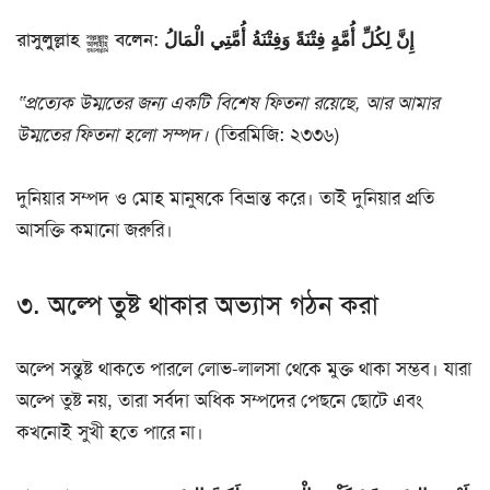
রাসুলুল্লাহ ﷺ বলেন: إِنَّ لِكُلِّ أُمَّةٍ فِتْنَةً وَفِتْنَةُ أُمَّتِي الْمَالُ
“প্রত্যেক উম্মতের জন্য একটি বিশেষ ফিতনা রয়েছে, আর আমার
উম্মতের ফিতনা হলো সম্পদ।
(তিরমিজি: ২৩৩৬)
দুনিয়ার সম্পদ ও মোহ মানুষকে বিভ্রান্ত করে। তাই দুনিয়ার প্রতি
আসক্তি কমানো জরুরি।
৩. অল্পে তুষ্ট থাকার অভ্যাস গঠন করা
অল্পে সন্তুষ্ট থাকতে পারলে লোভ-লালসা থেকে মুক্ত থাকা সম্ভব। যারা
অল্পে তুষ্ট নয়, তারা সর্বদা অধিক সম্পদের পেছনে ছোটে এবং
কখনোই সুখী হতে পারে না।