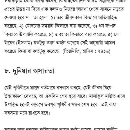
ওয়াসাল্লাম থেকে বর্ণনা করেন,
কিয়ামতের দিন আদম সন্তানকে পাঁচটি
প্রশ্নের উত্তর না দিয়ে এক কদমও নিজের জায়গা থেকে সামনে নড়তে
দেওয়া হবে না। তা হলো- ১) তার জীবনকাল কিভাবে অতিবাহিত
করেছে, ২) যৌবনের সময়টা কিভাবে ব্যয় করেছে, ৩) ধন সম্পদ
কিভাবে উপার্জন করেছে, ৪) এবং তা কিভাবে ব্যয় করেছে, ৫) সে
দ্বীনের (ইসলাম) যতটুকু জ্ঞান অর্জন করেছে সেই অনুযায়ী আমল
করেছে কিনা বা কতটুকু করেছে। (তিরমিজি, হাদিস : ২৪১৬)
৮. দুনিয়ার অসারতা
যেই পৃথিবীতে মানুষ বর্তমানে বসবাস করছে, যেই জীবন নিয়ে
উচ্চাকাঙ্খা দেখছে, তা একদিন শেষ হয়ে যাবে। মালাকুল মাউত এসে
উপস্থিত হলেই রঙরসে ভরপূর পৃথিবীর সফর শেষ হবে। এই কথা
সবসময় মনে রাখতে হবে।
হজরত আবু হুরায়রা রাযিয়াল্লাহু আনহু বর্ণনা করেন, রাসূলে কারীম