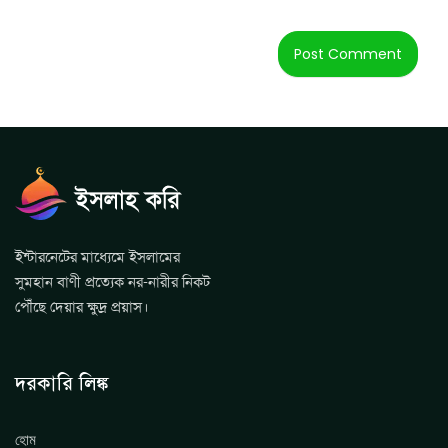
ইন্টারনেটের মাধ্যেমে ইসলামের
সুমহান বাণী প্রত্যেক নর-নারীর নিকট
পৌঁছে দেয়ার ক্ষুদ্র প্রয়াস।
দরকারি লিঙ্ক
হোম