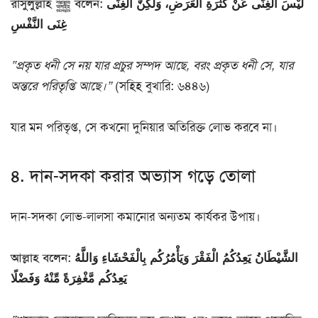
রাসুলুল্লাহ ﷺ বলেন: لَيْسَ الغِنَى عَنْ كَثْرَةِ الْعَرَضِ، وَلَكِنَّ الغِنَى
غِنَى النَّفْسِ
“প্রকৃত ধনী সে নয় যার প্রচুর সম্পদ আছে, বরং প্রকৃত ধনী সে, যার
অন্তরে পরিতৃপ্তি আছে।”
(সহিহ বুখারি: ৬৪৪৬)
যার মন পরিতৃপ্ত, সে কখনো দুনিয়ার অতিরিক্ত লোভ করবে না।
৪. দান-সদকা করার অভ্যাস গড়ে তোলা
দান-সদকা লোভ-লালসা কমানোর অন্যতম কার্যকর উপায়।
আল্লাহ বলেন: الشَّيْطَانُ يَعِدُكُمُ الْفَقْرَ وَيَأْمُرُكُم بِالْفَحْشَاءِ وَاللَّهُ
يَعِدُكُم مَّغْفِرَةً مِّنْهُ وَفَضْلًا