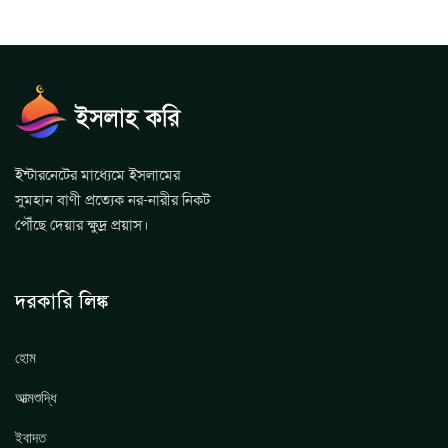
ইন্টারনেটের মাধ্যেমে ইসলামের
সুমহান বাণী প্রত্যেক নর-নারীর নিকট
পৌঁছে দেয়ার ক্ষুদ্র প্রয়াস।
দরকারি লিঙ্ক
হোম
আত্মশুদ্ধি
ইবাদত