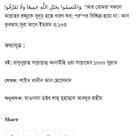
وَاعْتَصِمُوا بِحَبْلِ اللَّهِ جَمِيعًا وَلَا تَفَرَّقُوا. “আর তোমরা সকলে
আল্লাহর রজ্জুকে সুদৃঢ় হস্তে ধারণ কর; পরস্পর বিচ্ছিন্ন হয়ো না। আল
কুরআন,সূরা আলে ইমরান ৩:১০৩
তথ্যসূত্র :
বই:
রাসূলুল্লাহ সাল্লাল্লাহু আলাইহি ওয়া সাল্লামের ১০০০ সুন্নাত
লেখক:
শাইখ খালীল আল হোসেনান
অনুবাদক:
মাওলানা ডক্টর শাহ্‌ মুহাম্মাদ আবদুর রাহীম
Share