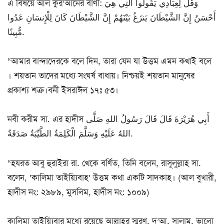
এ বিষয়ে আল কুর’আনের বাণী: وَقُل لِعِبَادِي يَقُولُوا الَّتِي هِيَ
أَحْسَنُ إِنَّ الشَّيْطَانَ يَنزَغُ بَيْنَهُمْ إِنَّ الشَّيْطَانَ كَانَ لِلْإِنسَانِ عَدُوا
مُّبِينًا.
“আমার বান্দাদেরকে বলে দিন, তারা যেন যা উত্তম এমন কথাই বলে
। শয়তান তাদের মধ্যে সংঘর্ষ বাধায়। নিশ্চয়ই শয়তান মানুষের
প্রকাশ্য শত্রু।বনী ইসরাঈল ১৭ঃ ৫৩।
নবী করীম সা. এর হাদীস أَبِي هُرَيْرَةَ قَالَ قَالَ رَسُولُ اللهِ صَلَّى
اللهُ عَلَيْهِ وَسَلَّمَ الْكَلِمَةُ الطَّيِّبَةُ صَدَقَةٌ.
“হযরত আবু হুরাইরা রা. থেকে বর্ণিত, তিনি বলেন, রাসূলুল্লাহ সা.
বলেন, ‘কালিমা তাইয়্যিবাহ’ উত্তম কথা একটি সাদকাহ। (আল বুখারী,
হাদীস নং: ২৯৮৯, মুসলিম, হাদীস নং: ১০০৯)
কালিমা তাইয়্যিবার মধ্যে রয়েছে আল্লাহর স্মরণ, দু’আ, সালাম, ভালো