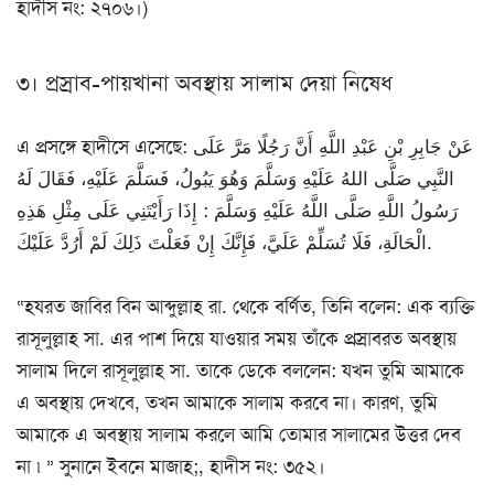
হাদীস নং: ২৭০৬।)
৩। প্রস্রাব-পায়খানা অবস্থায় সালাম দেয়া নিষেধ
এ প্রসঙ্গে হাদীসে এসেছে: عَنْ جَابِرِ بْنِ عَبْدِ اللَّهِ أَنَّ رَجُلًا مَرَّ عَلَى
النَّبِي صَلَّى اللهُ عَلَيْهِ وَسَلَّمَ وَهُوَ يَبُولُ، فَسَلَّمَ عَلَيْهِ، فَقَالَ لَهُ
رَسُولُ اللَّهِ صَلَّى اللَّهُ عَلَيْهِ وَسَلَّمَ : إِذَا رَأَيْتَنِي عَلَى مِثْلِ هَذِهِ
الْحَالَةِ، فَلَا تُسَلِّمْ عَلَيَّ، فَإِنَّكَ إِنْ فَعَلْتَ ذَلِكَ لَمْ أَرُدَّ عَلَيْكَ.
“হযরত জাবির বিন আব্দুল্লাহ রা. থেকে বর্ণিত, তিনি বলেন: এক ব্যক্তি
রাসূলুল্লাহ সা. এর পাশ দিয়ে যাওয়ার সময় তাঁকে প্রস্রাবরত অবস্থায়
সালাম দিলে রাসূলুল্লাহ সা. তাকে ডেকে বললেন: যখন তুমি আমাকে
এ অবস্থায় দেখবে, তখন আমাকে সালাম করবে না। কারণ, তুমি
আমাকে এ অবস্থায় সালাম করলে আমি তোমার সালামের উত্তর দেব
না ৷ ” সুনানে ইবনে মাজাহ;, হাদীস নং: ৩৫২।