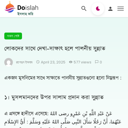
সকল পোষ্ট
লোকদের সাথে দেখা-সাক্ষাৎ হলে পালনীয় সুন্নাত
রাশেদুল ইসলাম
April 23, 2025
577 views
0
একজন মুসলিমের সাথে সাক্ষাতে পালনীয় সুন্নাতগুলো হলো নিম্নরূপ :
১। মুসলমানদের উপর সালাম প্রদান করা সুন্নাত
এ প্রসঙ্গে হাদীসে এসেছে: عَنْ عَبْدِ اللَّهِ بْنِ عَمْرٍو رضى اللهُ
عَنْهُمَا، أَنَّ رَجُلًا سَأَلَ النَّبِي صَلَّى اللهُ عَلَيْهِ وَسَلَّمَ : أَيُّ الإِسْلَامِ