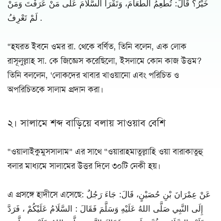
خَيْرُ؟ قَالَ: تُطْعِمُ الطَّعَامَ، وَتَقْرَأُ السَّلاَمَ عَلَى مَنْ عَرَفْتَ وَمَنْ
لَمْ تَعْرِفُ .
“হযরত ইবনে ওমর রা. থেকে বর্ণিত, তিনি বলেন, এক লোক
রাসূলুল্লাহ সা. কে জিজ্ঞেস করেছিলো, ইসলামে কোন কাজ উত্তম?
তিনি বললেন, ‘লোকদের খাবার খাওয়ানো এবং পরিচিত ও
অপরিচিতকে সালাম প্রদান করা।
২। সালামে শব্দ বাড়িয়ে বলায় সাওয়াব বেশি
“ওয়ালাইকুমুসসালাম” এর সাথে “ওয়ারাহমাতুল্লাহি ওয়া বারাকাতুহু
বলার মাধ্যমে সালামের উত্তর দিলে ৩০টি নেকী হয়।
এ প্রসঙ্গে হাদীসে এসেছে: عَنْ عِمْرَانَ بْنِ حُصَيْنٍ، قَالَ: جَاءَ رَجُلٌ
إِلَى النَّبِي صَلَّى اللهُ عَلَيْهِ وَسَلَّمَ فَقَالَ : السَّلَامُ عَلَيْكُمْ ، فَرَدَّ