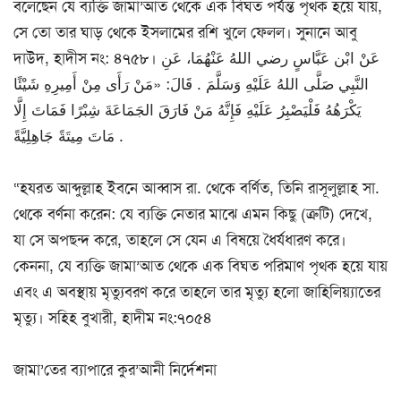
বলেছেন যে ব্যক্তি জামা’আত থেকে এক বিঘত পর্যন্ত পৃথক হয়ে যায়,
সে তো তার ঘাড় থেকে ইসলামের রশি খুলে ফেলল। সুনানে আবু
দাউদ, হাদীস নং: ৪৭৫৮। عَنْ ابْن عَبَّاسٍ رضي اللهُ عَنْهُمَا، عَنِ
النَّبِي صَلَّى اللهُ عَلَيْهِ وَسَلَّمَ . قَالَ: «مَنْ رَأَى مِنْ أَمِيرِهِ شَيْئًا
يَكْرَهُهُ فَلْيَصْبِرُ عَلَيْهِ فَإِنَّهُ مَنْ فَارَقَ الجَمَاعَةَ شِبْرًا فَمَاتَ إِلَّا
مَاتَ مِيتَةً جَاهِلِيَّةً .
“হযরত আব্দুল্লাহ ইবনে আব্বাস রা. থেকে বর্ণিত, তিনি রাসূলুল্লাহ সা.
থেকে বর্ণনা করেন: যে ব্যক্তি নেতার মাঝে এমন কিছু (ত্রুটি) দেখে,
যা সে অপছন্দ করে, তাহলে সে যেন এ বিষয়ে ধৈর্যধারণ করে।
কেননা, যে ব্যক্তি জামা’আত থেকে এক বিঘত পরিমাণ পৃথক হয়ে যায়
এবং এ অবস্থায় মৃত্যুবরণ করে তাহলে তার মৃত্যু হলো জাহিলিয়্যাতের
মৃত্যু। সহিহ বুখারী, হাদীম নং:৭০৫৪
জামা’তের ব্যাপারে কুর’আনী নির্দেশনা