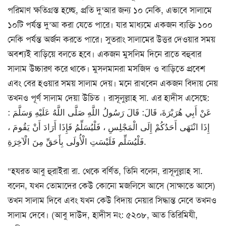
পরিমাণ ক্ষতিগ্রস্ত হচ্ছে, প্রতি দু’আর জন্য ১০ নেকি, এভাবে সালামে
১০টি পর্যন্ত দু’আ করা যেতে পারে। যার মাধ্যমে একজন ব্যক্তি ১০০
নেকি পর্যন্ত অর্জন করতে পারে। সুতরাং সালামের উত্তর দেওয়ার সময়
অবশ্যই বাড়িয়ে বলতে হবে। একজন মুসলিম দিনে রাতে বহুবার
সালাম উচ্চারণ করে থাকে। মুসলমানরা মসজিদ ও বাড়িতে প্রবেশ
এবং বের হওয়ার সময় সালাম দেয়। মনে রাখবেন একজন বিদায় নেয়
তখনও পূর্ণ সালাম দেয়া উচিত । রাসূলুল্লাহ সা. এর হাদীস এসেছে:
عَنْ أَبِي هُرَيْرَةَ، قَالَ: قَالَ رَسُولُ اللَّهِ صَلَّى اللَّهُ عَلَيْهِ وَسَلَّمَ :
إِذَا انْتَهَى أَحَدُكُمْ إِلَى الْمَجْلِسِ ، فَلْيُسَلِّمُ فَإِذَا أَرَادَ أَنْ يَقُومَ ،
فَلْيُسَلِّم فَلَيْسَتِ الْأُولَى بِأَحَقِّ مِنَ الْآخِرَةِ.
“হযরত আবু হুরাইরা রা. থেকে বর্ণিত, তিনি বলেন, রাসূলুল্লাহ সা.
বলেন, যখন তোমাদের কেউ কোনো মজলিসে আসে (সাক্ষাতে আসে)
তখন সালাম দিবে এবং যখন কেউ বিদায় নেয়ার সিদ্ধান্ত নেবে তখনও
সালাম দেবে। (আবু দাউদ, হাদীস নং: ৫২০৮, আত তিরিমিযী,