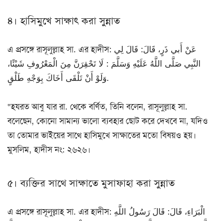
৪। হাসিমুখে সাক্ষাৎ করা সুন্নাত
এ প্রসঙ্গে রাসূলুল্লাহ সা. এর হাদীস: عَنْ أَبي ذَرٍ، قَالَ: قَالَ لِي
النَّبِي صَلَّى اللَّهُ عَلَيْهِ وَسَلَّمَ : لَا تَحْقِرَنَّ مِنَ الْمَعْرُوفِ شَيْئًا،
وَلَوْ أَنْ تَلْقَى أَخَاكَ بِوَجْهِ طَلْقٍ.
“হযরত আবু যার রা. থেকে বর্ণিত, তিনি বলেন, রাসূলুল্লাহ সা.
বলেছেন, কোনো সামান্য ভালো ব্যবহার ছোট করে দেখবে না, যদিও
তা তোমার ভাইয়ের সাথে হাসিমুখে সাক্ষাতের মতো বিষয়ও হয়।
মুসলিম, হাদীস নং: ২৬২৬।
৫। ব্যক্তির সাথে সাক্ষাতে মুসাফাহা করা সুন্নাত
এ প্রসঙ্গে রাসূলুল্লাহ সা. এর হাদীস: الْبَرَاءِ، قَالَ: قَالَ رَسُولُ اللَّهِ