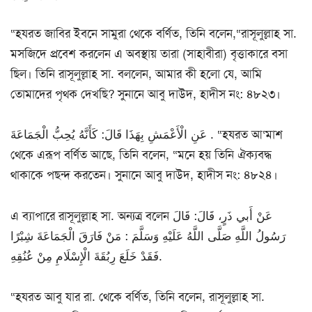
“হযরত জাবির ইবনে সামুরা থেকে বর্ণিত, তিনি বলেন,“রাসূলুল্লাহ সা.
মসজিদে প্রবেশ করলেন এ অবস্থায় তারা (সাহাবীরা) বৃত্তাকারে বসা
ছিল। তিনি রাসূলুল্লাহ সা. বললেন, আমার কী হলো যে, আমি
তোমাদের পৃথক দেখছি? সুনানে আবু দাউদ, হাদীস নং: ৪৮২৩।
عَنِ الْأَعْمَشِ بِهَذَا قَالَ: كَأَنَّهُ يُحِبُّ الْجَمَاعَةَ . “হযরত আ‘মাশ
থেকে এরূপ বর্ণিত আছে, তিনি বলেন, “মনে হয় তিনি ঐক্যবদ্ধ
থাকাকে পছন্দ করতেন। সুনানে আবু দাউদ, হাদীস নং: ৪৮২৪।
এ ব্যাপারে রাসূলুল্লাহ সা. অন্যত্র বলেন عَنْ أَبي ذَرٍ، قَالَ: قَالَ
رَسُولُ اللَّهِ صَلَّى اللَّهُ عَلَيْهِ وَسَلَّمَ : مَنْ فَارَقَ الْجَمَاعَةَ شِبْرًا
فَقَدْ خَلَعَ رِبُقَةَ الْإِسْلَامِ مِنْ عُنُقِهِ.
“হযরত আবু যার রা. থেকে বর্ণিত, তিনি বলেন, রাসূলুল্লাহ সা.