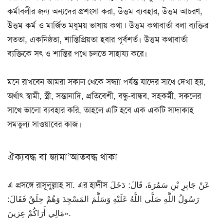
কর্মাবলীর জন্য অন্যদের প্রশংসা করা, উত্তম ব্যবহার, উত্তম আচরণ,
উত্তম কর্ম ও মার্জিত মধুময় ভাষায় কথা ৷ উত্তম কথাবার্তা বলা ব্যক্তির
সততা, একনিষ্ঠতা, শান্তিপ্রিয়তা হবার পূর্বশর্ত। উত্তম কথাবার্তা
ব্যক্তিকে সৎ ও শান্তির পথে চলতে সাহায্য করে।
মনে রাখবেন আমরা সকাল থেকে সন্ধ্যা পর্যন্ত যাদের সাথে দেখা হয়,
অর্থাৎ স্বামী, স্ত্রী, সন্তানাদি, প্রতিবেশী, বন্ধু-বান্ধব, সহকর্মী, সকলের
সাথে ভালো ব্যবহার করি, তাহলে এটি হবে এক একটি সাদাকাহ
সমতুল্য সাওয়াবের কাজ।
ঐক্যবদ্ধ বা জামা’আতবদ্ধ থাকা
এ প্রসঙ্গে রাসূলুল্লাহ সা. এর হাদীস عَنْ جَابِرِ بْنِ سَمُرَةَ، قَالَ: دَخَلَ
رَسُولُ اللَّهِ صَلَّى اللَّهُ عَلَيْهِ وَسَلَّمَ المَسْجِدَ وَهُمْ حِلَقٌ فَقَالَ:
«مَالِي أَرَاكُمْ عِزِينَ.