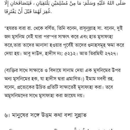
صَلَّى اللهُ عَلَيْهِ وَسَلَّمَ: مَا مِنْ مُسْلِمَيْنِ يَلْتَقِيَانِ ، فَيَتَصَافَحَانِ إِلَّا
غُفِرَ لَهُمَا قَبْلَ أَنْ يَفْتَرِقَا.
“হযরত বারা রা. থেকে বর্ণিত, তিনি বলেন, রাসূলুল্লাহ সা. বলেন, দুই
জন মুসলিম নেই যারা পরস্পর সাক্ষাৎ করে এবং হাত মুসাফাহা
করে,তারা তাদের আলাদা হওয়ার পূর্বেই তাদের গুনাহসমূহ ক্ষমা করে
দেয়া হয়। আবু দাউদ, হাদীস নং: ৫২১২। আত তিরমিযী ২৭২৭।
(ব্যক্তির সাথে সাক্ষাতে ও বিদায়ে সালাম দেয়া এক মুসলিমের উপর
অন্য মুসলিমের হক, যা হাদীস দ্বারা প্রমাণিত।) ইমাম নববী রহ.
বলেন, প্রত্যেকের উচিত প্রতিটি সাক্ষাতেই মুসাফাহা করা। তবে
অমুসলিমদের সাথে মুসাফাহা করা জায়েয নয়।
৬। মানুষের সঙ্গে উত্তম কথা বলা সুন্নাত