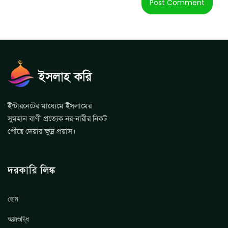
ইন্টারনেটের মাধ্যেমে ইসলামের
সুমহান বাণী প্রত্যেক নর-নারীর নিকট
পৌঁছে দেয়ার ক্ষুদ্র প্রয়াস।
দরকারি লিঙ্ক
হোম
আত্মশুদ্ধি