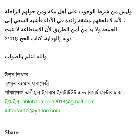
وليس من شرط الوجوب على أهل مكة ومن حولهم الراحلة
، لأنه لا تلحقهم مشقة زائدة في الأداء فأشبه السعي إلى
الجمعة ولا بد من أمن الطريق لأن الاستطاعة لا تثبت
دونه (الهداية، كتاب الحج-2/418
والله اعلم بالصواب
উত্তর লিখনে
লুৎফুর রহমান ফরায়েজী
পরিচালক
-তালীমুল ইসলাম ইনষ্টিটিউট এন্ড রিসার্চ সেন্টার ঢাকা।
ইমেইল-
ahlehaqmedia2014@gmail.com
lutforfarazi@yahoo.com
Share