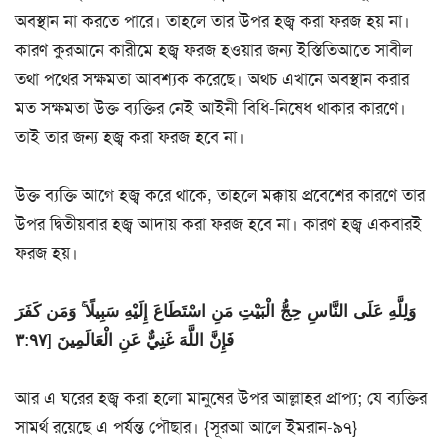
অবস্থান না করতে পারে। তাহলে তার উপর হজ্ব করা ফরজ হয় না।
কারণ কুরআনে কারীমে হজ্ব ফরজ হওয়ার জন্য ইস্তিতিআতে সাবীল
তথা পথের সক্ষমতা আবশ্যক করেছে। অথচ এখানে অবস্থান করার
মত সক্ষমতা উক্ত ব্যক্তির নেই আইনী বিধি-নিষেধ থাকার কারণে।
তাই তার জন্য হজ্ব করা ফরজ হবে না।
উক্ত ব্যক্তি আগে হজ্ব করে থাকে, তাহলে মক্কায় প্রবেশের কারণে তার
উপর দ্বিতীয়বার হজ্ব আদায় করা ফরজ হবে না। কারণ হজ্ব একবারই
ফরজ হয়।
وَلِلَّهِ عَلَى النَّاسِ حِجُّ الْبَيْتِ مَنِ اسْتَطَاعَ إِلَيْهِ سَبِيلًا ۚ وَمَن كَفَرَ
فَإِنَّ اللَّهَ غَنِيٌّ عَنِ الْعَالَمِينَ [٣:٩٧
আর এ ঘরের হজ্ব করা হলো মানুষের উপর আল্লাহর প্রাপ্য; যে ব্যক্তির
সামর্থ রয়েছে এ পর্যন্ত পৌছার। {সূরআ আলে ইমরান-৯৭}