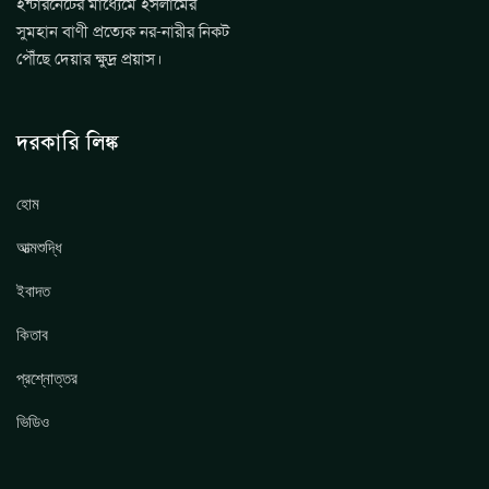
ইন্টারনেটের মাধ্যেমে ইসলামের
সুমহান বাণী প্রত্যেক নর-নারীর নিকট
পৌঁছে দেয়ার ক্ষুদ্র প্রয়াস।
দরকারি লিঙ্ক
হোম
আত্মশুদ্ধি
ইবাদত
কিতাব
প্রশ্নোত্তর
ভিডিও