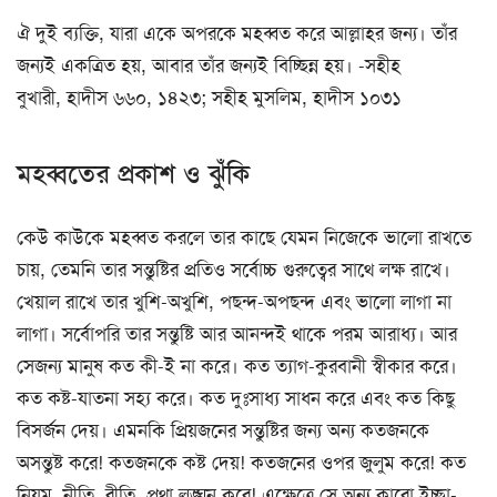
ঐ দুই ব্যক্তি, যারা একে অপরকে মহব্বত করে আল্লাহর জন্য। তাঁর
জন্যই একত্রিত হয়, আবার তাঁর জন্যই বিচ্ছিন্ন হয়। -সহীহ
বুখারী, হাদীস ৬৬০, ১৪২৩; সহীহ মুসলিম, হাদীস ১০৩১
মহব্বতের প্রকাশ ও ঝুঁকি
কেউ কাউকে মহব্বত করলে তার কাছে যেমন নিজেকে ভালো রাখতে
চায়, তেমনি তার সন্তুষ্টির প্রতিও সর্বোচ্চ গুরুত্বের সাথে লক্ষ রাখে।
খেয়াল রাখে তার খুশি-অখুশি, পছন্দ-অপছন্দ এবং ভালো লাগা না
লাগা। সর্বোপরি তার সন্তুষ্টি আর আনন্দই থাকে পরম আরাধ্য। আর
সেজন্য মানুষ কত কী-ই না করে। কত ত্যাগ-কুরবানী স্বীকার করে।
কত কষ্ট-যাতনা সহ্য করে। কত দুঃসাধ্য সাধন করে এবং কত কিছু
বিসর্জন দেয়। এমনকি প্রিয়জনের সন্তুষ্টির জন্য অন্য কতজনকে
অসন্তুষ্ট করে! কতজনকে কষ্ট দেয়! কতজনের ওপর জুলুম করে! কত
নিয়ম, নীতি, রীতি, প্রথা লঙ্ঘন করে! এক্ষেত্রে সে অন্য কারো ইচ্ছা-