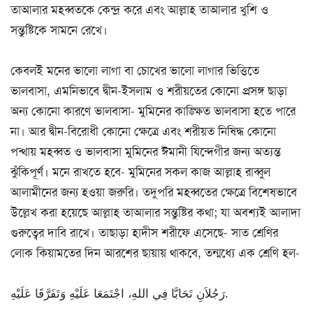
তাআলার মহব্বতকে কেন্দ্র করে এবং আল্লাহ তাআলার খুশি ও
সন্তুষ্টিকে সামনে রেখে।
কেবলই মনের ভালো লাগা বা চোখের ভালো লাগার ভিত্তিতে
ভালবাসা, এমনিভাবে দ্বীন-ইসলাম ও শরীয়তের কোনো প্রসঙ্গ ছাড়া
অন্য কোনো কারণে ভালবাসা- মুমিনের কাঙ্ক্ষিত ভালবাসা হতে পারে
না। আর দ্বীন-বিরোধী কোনো ক্ষেত্রে এবং শরীয়ত নিষিদ্ধ কোনো
পন্থায় মহব্বত ও ভালবাসা মুমিনের ঈমানী যিন্দেগীর জন্য অত্যন্ত
ঝুঁকিপূর্ণ। মনে রাখতে হবে- মুমিনের সকল কাজ আল্লাহ রাব্বুল
আলামীনের জন্য হওয়া জরুরি। তদুপরি মহব্বতের ক্ষেত্রে বিশেষভাবে
উল্লেখ করা হয়েছে আল্লাহ তাআলার সন্তুষ্টির কথা; যা অবশ্যই আলাদা
গুরুত্বের দাবি রাখে। তাছাড়া হাদীস শরীফে এসেছে- সাত শ্রেণির
লোক কিয়ামতের দিন আরশের ছায়ায় থাকবে, তন্মধ্যে এক শ্রেণি হল-
رَجُلاَنِ تَحَابَّا فِي اللهِ، اجْتَمَعَا عَلَيْهِ وَتَفَرَّقَا عَلَيْهِ.