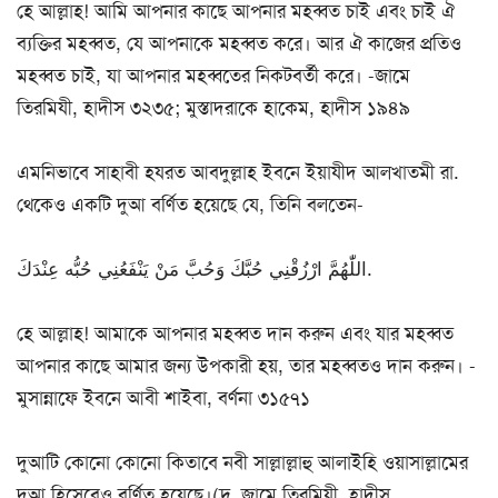
হে আল্লাহ! আমি আপনার কাছে আপনার মহব্বত চাই এবং চাই ঐ
ব্যক্তির মহব্বত, যে আপনাকে মহব্বত করে। আর ঐ কাজের প্রতিও
মহব্বত চাই, যা আপনার মহব্বতের নিকটবর্তী করে। -জামে
তিরমিযী, হাদীস ৩২৩৫; মুস্তাদরাকে হাকেম, হাদীস ১৯৪৯
এমনিভাবে সাহাবী হযরত আবদুল্লাহ ইবনে ইয়াযীদ আলখাতমী রা.
থেকেও একটি দুআ বর্ণিত হয়েছে যে, তিনি বলতেন-
اللّٰهُمَّ ارْزُقْنِي حُبَّكَ وَحُبَّ مَنْ يَنْفَعُنِي حُبُّه عِنْدَكَ.
হে আল্লাহ! আমাকে আপনার মহব্বত দান করুন এবং যার মহব্বত
আপনার কাছে আমার জন্য উপকারী হয়, তার মহব্বতও দান করুন। -
মুসান্নাফে ইবনে আবী শাইবা, বর্ণনা ৩১৫৭১
দুআটি কোনো কোনো কিতাবে নবী সাল্লাল্লাহু আলাইহি ওয়াসাল্লামের
দুআ হিসেবেও বর্ণিত হয়েছে।(দ্র. জামে তিরমিযী, হাদীস