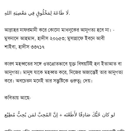
لَا طَاعَةَ لِمَخْلُوقٍ فِي مَعْصِيَةِ اللهِ.
আল্লাহর নাফরমানী করে কোনো মাখলুকের আনুগত্য হবে না। -
মুসনাদে আহমাদ, হাদীস ২০৬৫৩; মুসান্নাফে ইবনে আবী
শাইবা, হাদীস ৩৩৭১৭
কারণ মহব্বতের সঙ্গে ওতপ্রোতভাবে যুক্ত বিষয়টিই হল ইতাআত বা
আনুগত্য। মানুষ যাকে মহব্বত করে, নিজের অজান্তেই তার আনুগত্য
করে। অবচেতন মনেই তার সন্তুষ্টিকে গুরুত্ব¡ দেয়।
কবিতায় আছে-
لو كان حُبُّكَ صَادِقًا لأَطَعْتَه + إنَّ المُحِبَّ لمَن يُحِبُّ مُطِيْع