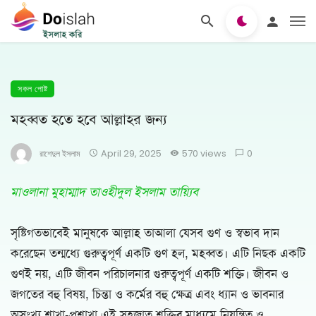
সকল পোষ্ট
মহব্বত হতে হবে আল্লাহর জন্য
রাশেদুল ইসলাম
April 29, 2025
570 views
0
মাওলানা মুহাম্মাদ তাওহীদুল ইসলাম তায়্যিব
সৃষ্টিগতভাবেই মানুষকে আল্লাহ তাআলা যেসব গুণ ও স্বভাব দান
করেছেন তন্মধ্যে গুরুত্বপূর্ণ একটি গুণ হল, মহব্বত। এটি নিছক একটি
গুণই নয়, এটি জীবন পরিচালনার গুরুত্বপূর্ণ একটি শক্তি। জীবন ও
জগতের বহু বিষয়, চিন্তা ও কর্মের বহু ক্ষেত্র এবং ধ্যান ও ভাবনার
অসংখ্য শাখা-প্রশাখা এই সহজাত শক্তির মাধ্যমে নিয়ন্ত্রিত ও