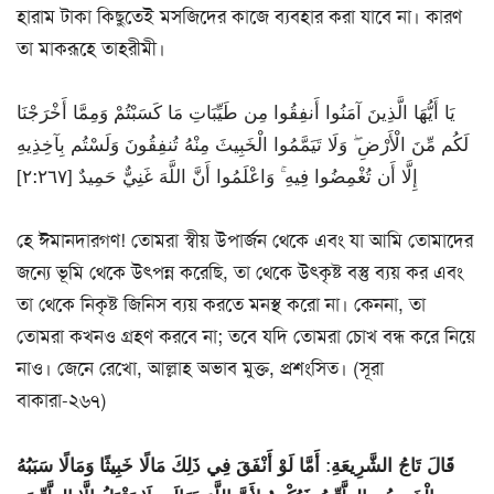
হারাম টাকা কিছুতেই মসজিদের কাজে ব্যবহার করা যাবে না। কারণ
তা মাকরূহে তাহরীমী।
يَا أَيُّهَا الَّذِينَ آمَنُوا أَنفِقُوا مِن طَيِّبَاتِ مَا كَسَبْتُمْ وَمِمَّا أَخْرَجْنَا
لَكُم مِّنَ الْأَرْضِ ۖ وَلَا تَيَمَّمُوا الْخَبِيثَ مِنْهُ تُنفِقُونَ وَلَسْتُم بِآخِذِيهِ
إِلَّا أَن تُغْمِضُوا فِيهِ ۚ وَاعْلَمُوا أَنَّ اللَّهَ غَنِيٌّ حَمِيدٌ [٢:٢٦٧]
হে ঈমানদারগণ! তোমরা স্বীয় উপার্জন থেকে এবং যা আমি তোমাদের
জন্যে ভূমি থেকে উৎপন্ন করেছি, তা থেকে উৎকৃষ্ট বস্তু ব্যয় কর এবং
তা থেকে নিকৃষ্ট জিনিস ব্যয় করতে মনস্থ করো না। কেননা, তা
তোমরা কখনও গ্রহণ করবে না; তবে যদি তোমরা চোখ বন্ধ করে নিয়ে
নাও। জেনে রেখো, আল্লাহ অভাব মুক্ত, প্রশংসিত। (সূরা
বাকারা-২৬৭)
قَالَ تَاجُ الشَّرِيعَةِ: أَمَّا لَوْ أَنْفَقَ فِي ذَلِكَ مَالًا خَبِيثًا وَمَالًا سَبَبُهُ