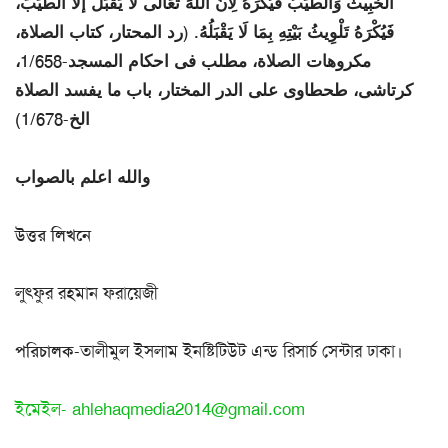
الْخَبِيثُ وَالطَّيِّبُ فَيُكْرَهُ لِأَنَّ اللَّهَ تَعَالَى لَا يَقْبَلُ إلَّا الطَّيِّبَ،
فَيُكْرَهُ تَلْوِيثُ بَيْتِهِ بِمَا لَا يَقْبَلُهُ. (رد المحتار، كتاب الصلاة،
مكروهات الصلاة، مطلب فى احكام المسجد-1/658،
كرتاشى، طحطاوى على الدر المختار، باب ما يفسد الصلاة
الخ-1/678)
والله اعلم بالصواب
উত্তর লিখনে
লুৎফুর রহমান ফরায়েজী
পরিচালক
-তালীমুল ইসলাম ইনষ্টিটিউট এন্ড রিসার্চ সেন্টার ঢাকা।
ইমেইল-
ahlehaqmedia2014@gmail.com