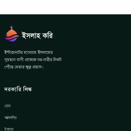
ইন্টারনেটের মাধ্যেমে ইসলামের
সুমহান বাণী প্রত্যেক নর-নারীর নিকট
পৌঁছে দেয়ার ক্ষুদ্র প্রয়াস।
দরকারি লিঙ্ক
হোম
আত্মশুদ্ধি
ইবাদত