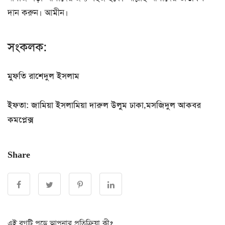
দান করুন। আমীন।
সংকলক:
মুফতি রাশেদুল ইসলাম
ইফতা: জামিয়া ইসলামিয়া দারুল উলুম ঢাকা,মসজিদুল আকবর
কমপ্লেক্স
Share
এই ব্লগটি পড়ে আপনার প্রতিক্রিয়া কী?