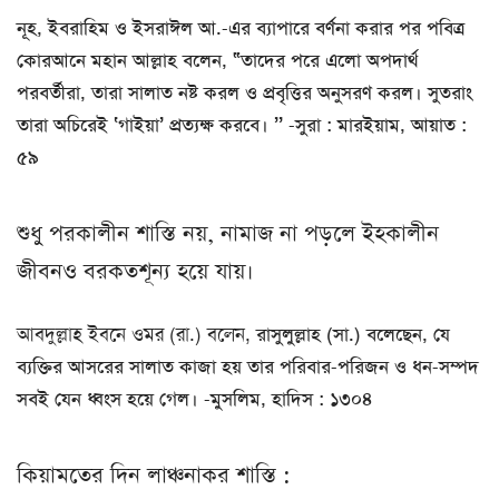
নূহ, ইবরাহিম ও ইসরাঈল আ.-এর ব্যাপারে বর্ণনা করার পর পবিত্র
কোরআনে মহান আল্লাহ বলেন, “তাদের পরে এলো অপদার্থ
পরবর্তীরা, তারা সালাত নষ্ট করল ও প্রবৃত্তির অনুসরণ করল। সুতরাং
তারা অচিরেই ‘গাইয়া’ প্রত্যক্ষ করবে। ’’ -সুরা : মারইয়াম, আয়াত :
৫৯
শুধু পরকালীন শাস্তি নয়, নামাজ না পড়লে ইহকালীন
জীবনও বরকতশূন্য হয়ে যায়।
আবদুল্লাহ ইবনে ওমর (রা.) বলেন,
রাসুলুল্লাহ (সা.) বলেছেন, যে
ব্যক্তির আসরের সালাত কাজা হয় তার পরিবার-পরিজন ও ধন-সম্পদ
সবই যেন ধ্বংস হয়ে গেল। -মুসলিম, হাদিস : ১৩০৪
কিয়ামতের দিন লাঞ্চনাকর শাস্তি :