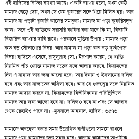
এই হাদিসের বিভিন্ন ব্যাখ্যা আছে। একটি ব্যাখ্যা হলো, যখন কেউ
নামাজ ছেড়ে দেয়, তখন সে যেন কুফরের সঙ্গে গিয়ে মিলিত হয়। তার
নামাজ না পড়াটা কুফরি কাজের সমতুল্য। নামাজ না পড়া কুফরিসদৃশ
কাজ। তবে ওই ব্যক্তিকে সরাসরি কাফির বলা যাবে কি না, বিষয়টি
বিস্তারিত ব্যাখ্যার দাবি রাখে। পরকালে মুক্তির উপায় : নামাজ পড়া
কত বড় সৌভাগ্যের বিষয়! আর নামাজ না পড়া কত বড় দুর্ভাগ্যের
বিষয়! হাদিসে এসেছে, রাসুলুল্লাহ (সা.) ইরশাদ করেন,
যে ব্যক্তি
নিয়মিত পাঁচ ওয়াক্ত নামাজ যত্নের সঙ্গে আদায় করবে, কিয়ামতের
দিন এ নামাজ তার জন্য আলো হবে। তার ঈমান ও ইসলামের দলিল
হবে এবং তার নাজাতের অসিলা হবে। আর যে গুরুত্বের সঙ্গে নিয়মিত
নামাজ আদায় করবে না, কিয়ামতের বিভীষিকাময় পরিস্থিতিতে
নামাজ তার জন্য আলো হবে না। দলিলও হবে না এবং সে আজাব
থেকে রেহাইও পাবে না। -মুসনাদে আহমাদ, হাদিস : ৬৫৭৬
নামাজে অবহেলা করার সময় উল্লেখিত বাণীগুলো সামনে রাখলে
নামাজ পড়া আমাদের জন্য সহজ হবে। আল্লাহ আমাদের তাওফিক