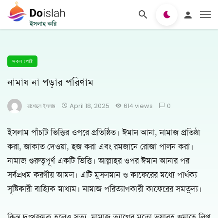
সকল পোষ্ট
নামায না পড়ার পরিণাম
রাশেদুল ইসলাম
April 18, 2025
614 views
0
ইসলাম পাঁচটি ভিত্তির ওপরে প্রতিষ্ঠিত। ঈমান আনা, নামাজ প্রতিষ্ঠা
করা, জাকাত দেওয়া, হজ করা এবং রমজানে রোজা পালন করা।
নামাজ গুরুত্বপূর্ণ একটি ভিত্তি। আল্লাহর ওপর ঈমান আনার পর
সর্বপ্রথম করণীয় আমল। এটি মুসলমান ও কাফেরের মধ্যে পার্থক্য
সৃষ্টিকারী বাহ্যিক মাধ্যম। নামাজ পরিত্যাগকারী কাফেরের সমতুল্য।
কিন্তু দুঃখজনক হলেও সত্য, নামাজ ত্যাগের মতো ভয়াবহ গুনাহে লিপ্ত