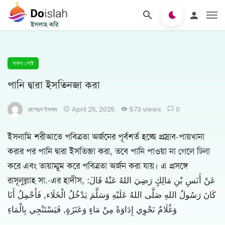
সকল পোষ্ট
পানি দ্বারা ইসতিনজা করা
রাশেদুল ইসলাম
April 25, 2025
573 views
0
ইসলামি শরীআতে পবিত্রতা অর্জনের পূর্বশর্ত হচ্ছে প্রস্রাব-পায়খানা
করার পর পানি দ্বারা ইসতিব্জা করা, তবে পানি পাওয়া না গেলে ঢিলা
করে এবং তায়াম্মুম করে পবিত্রতা অর্জন করা যায়। এ প্রসঙ্গে
রাসূলুল্লাহ সা.-এর হাদীস, عَنْ أَنَسِ بْنِ مَالِكٍ رَضِيَ اللهُ عَنْهُ قَالَ:
كَانَ رَسُولُ اللهِ صَلَّى اللهُ عَلَيْهِ وَسَلَّمَ يَدْخُلُ الْخَلَاء, فَأَحْمِلُ أَنَا
وَغُلَامٌ نَحْوِي إِدَاوَةً مِنْ مَاءٍ وَعَنَزَةٍ, فَيَسْتَنْجِي بِالْمَاءِ