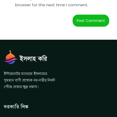
browser for the next time I comment.
ইন্টারনেটের মাধ্যেমে ইসলামের
সুমহান বাণী প্রত্যেক নর-নারীর নিকট
পৌঁছে দেয়ার ক্ষুদ্র প্রয়াস।
দরকারি লিঙ্ক