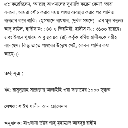
প্রশ্ন করেছিলেন, ‘আল্লাহ আপনাদের সুখ্যাতি করেন কেন? ‘তারা
বললো, আমরা শৌচ করার সময় পাথর ব্যবহার করার পর পানিও
ব্যবহার করে থাকি। (মুসনাদে বাযযার, (দুর্বল সনদে)। এর মূল বক্তব্য
আবু দাউদ, হাদীস নং : ৪৪ ও তিরমিযী, হাদীস নং : ৩১০০ রয়েছে।
এবং ইবনে খুযায়ম আবু হুরায়রা (রা) কর্তৃক বর্ণিত হাদীসকে সহীহ
বলেছেন। কিন্তু তাতে পাথরের উল্লেখ নেই, কেবল পানির কথা
আছে)।)
তথ্যসূত্র :
বই:
রাসূলুল্লাহ সাল্লাল্লাহু আলাইহি ওয়া সাল্লামের ১০০০ সুন্নাত
লেখক:
শাইখ খালীল আল হোসেনান
অনুবাদক:
মাওলানা ডক্টর শাহ্‌ মুহাম্মাদ আবদুর রাহীম