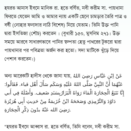
হযরত আনাস ইবনে মালিক রা. হতে বর্ণিত, নবী করীম সা. পায়খানা
ফিরতে যেতেন আমি ও আমার ন্যায় একটি ছেলে চামড়ার তৈরি পাত্র ও
বর্ষী (লোহার ফলাদার লাঠি বিশেষ) নিয়ে যেতাম। তিনি উক্ত পানি
দ্বারা ইসতিজা (শৌচ) করতেন । (বুখারী ১৫০, মুসলিম ২৭১। উক্ত
সময়ে আরবে সাধারণভাবে পানির স্বল্পতা হেতু পাথরের টুকরো দ্বারা
পায়খানার পর পবিত্রতা অর্জন করা হতো। সদা মাটিকে খুঁড়ে দিয়ে
পেশাব করতেন।)
অন্য আরেকটি হাদীস থেকে জানা যায়, عَنْ اِبْنِ عَبَّاسِ رَضِيَ اللهُ
عَنْهُمَا أَنَّ النَّبِيَّ صَلَّى اللهُ عَلَيْهِ وَسَكَم سَأَلَ أَهْل قباء. فَقَالُوا:
إِنَّا نَتَبَعُ الْحِجَارَةَ الْمَاءَ رَوَاهُ الْبَزَارُبِسَنَدِ ضَعيف. وَأَصْلَهُ فِي أَبي
دَاوُدَ وَالتَّرْمِذِي وَصَحَحَهُ ابْنُ خُزَيمَةٌ مِنْ حَدِيثِ أَبِي هُرَيْرَةَ
رَضِيَ الله عَنْهُ بدُونَ ذِكْرِ الْحِجَارَةِ.
“হযরত ইবনে আব্বাস রা. হতে বর্ণিত, তিনি বলেন, নবী করীম সা.