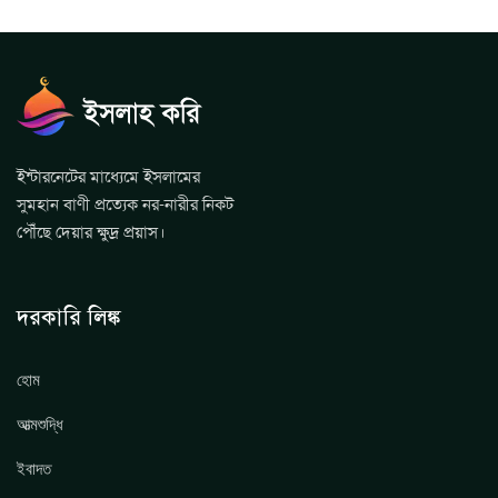
ইন্টারনেটের মাধ্যেমে ইসলামের
সুমহান বাণী প্রত্যেক নর-নারীর নিকট
পৌঁছে দেয়ার ক্ষুদ্র প্রয়াস।
দরকারি লিঙ্ক
হোম
আত্মশুদ্ধি
ইবাদত