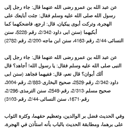
عن عبد الله بن عمرو رضى الله عنهما قال: جاء رجل إلى
رسول الله صلى الله عليه وسلم فقال: جئت أبايعك على
الهجرة، وتركت أبوى يبكيان، قال: ارجع، فاضحكهما كما
أبكيهما (سنن ابى داود-2/342، رقم-5228، سنن
النسائى-2/44، رقم-4163، سنن ابن ماجه-2/200، رقم-2782)
عن عبد الله بن عمرو رضى الله عنهما قال: جاء رجل إلى
النبى صلى الله عليه وسلم فقال: يا رسول الله! أجاهد؟ قال
ألك أبوان؟ قال نعم، قال: ففيهما فجاهد (سنن ابى
داود-2/342، رقم-2529، صحيح البخارى-2/883، رقم-3004،
صحيح مسلم-2/313، رقم-2549، سنن الترمذى-2/296،
رقم-1671، سنن النسائى-2/44، رقم-3103)
وفي الحديث فضل بر الوالدين، وتعظيم حقهما، وكثرة الثواب
على برهما، ومطابقة الحديث بالباب بأنه استأذن في الهجرة،