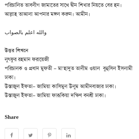
পরিচালিত তাবলীগ জামাতের সাথে দ্বীন শিখার নিয়তে বের হন।
আল্লাহ তাআলা আপনার মঙ্গল করুন। আমীন।
والله اعلم بالصواب
উত্তর লিখনে
লুৎফুর রহমান ফরায়েজী
পরিচালক ও প্রধান মুফতী – মা’হাদুত তালীম ওয়াল বুহুসিল ইসলামী
ঢাকা।
উস্তাজুল ইফতা– জামিয়া কাসিমুল উলুম আমীনবাজার ঢাকা।
উস্তাজুল ইফতা– জামিয়া ফারূকিয়া দক্ষিণ বনশ্রী ঢাকা।
Share