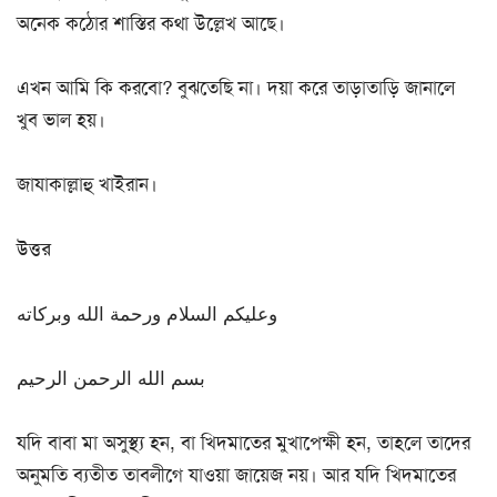
অনেক কঠোর শাস্তির কথা উল্লেখ আছে।
এখন আমি কি করবো? বুঝতেছি না। দয়া করে তাড়াতাড়ি জানালে
খুব ভাল হয়।
জাযাকাল্লাহু খাইরান।
উত্তর
وعليكم السلام ورحمة الله وبركاته
بسم الله الرحمن الرحيم
যদি বাবা মা অসুস্থ্য হন, বা খিদমাতের মুখাপেক্ষী হন, তাহলে তাদের
অনুমতি ব্যতীত তাবলীগে যাওয়া জায়েজ নয়। আর যদি খিদমাতের