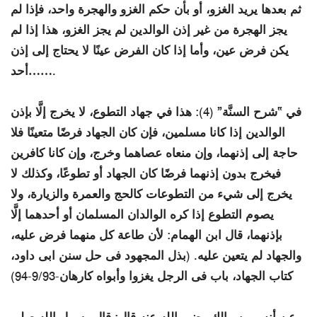
ثم بعدها يريد الغزو، أو بأن حكم الغزو والهجرة واحد، فإذا لم
يجز الهجرة من غير إذن الوالدين لم يجز الغزو، هذا إذا لم
يكن فرض عين، وأما إذا كان الفرض عينًا لا يحتاج إلى إذن
أحد…….
في “شرح السنَّة” (4): هذا في جهاد التطوع، لا يخرج إلَّا بإذن
الوالدين إذا كانا مسلمين، فإن كان الجهاد فرضًا متعينًا فلا
حاجة إلى إذنهما، وإن منعاه عصاهما وخرج، وإن كانا كافرين
فيخرج بدون إذنهما فرضًا كان الجهاد أو تطوعًا، وكذلك لا
يخرج إلى شيء من التطوعات كالحج والعمرة والزيارة، ولا
يصوم التطوع إذا كره الوالدان المسلمان أو أحدهما إلَّا
بإذنهما، قال ابن الهمام: لأن طاعة كل منهما فرض عليه،
والجهاد لم يتعين عليه. (بذل المجهود فى حل سنن ابى داود،
كتاب الجهاد، باب فى الرجل يغزوا وأبواه كارهان-9/93-94)
عن أنس بن مالك رضى الله عنه قال: قال رسول الله صلى