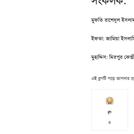
সংকলক:
মুফতি রাশেদুল ইসলা
ইফতা: জামিয়া ইসলাম
মুহাদ্দিস: মিরপুর কেন্
এই ব্লগটি পড়ে আপনার প্রত
খুশি
0