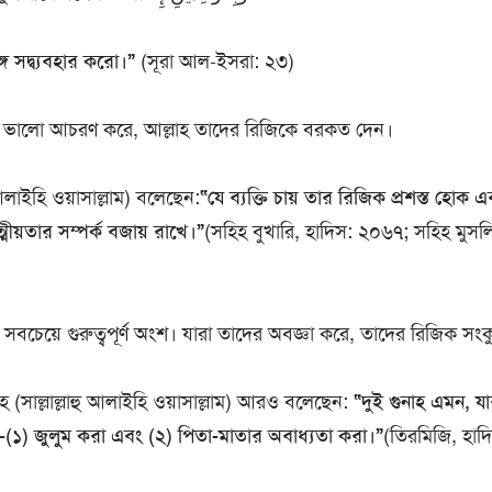
ে সদ্ব্যবহার করো।”
(সূরা আল-ইসরা: ২৩)
্গে ভালো আচরণ করে, আল্লাহ তাদের রিজিকে বরকত দেন।
হু আলাইহি ওয়াসাল্লাম) বলেছেন:
“যে ব্যক্তি চায় তার রিজিক প্রশস্ত হোক 
মীয়তার সম্পর্ক বজায় রাখে।”
(সহিহ বুখারি, হাদিস: ২০৬৭; সহিহ মুসল
 সবচেয়ে গুরুত্বপূর্ণ অংশ। যারা তাদের অবজ্ঞা করে, তাদের রিজিক সংক
াহ (সাল্লাল্লাহু আলাইহি ওয়াসাল্লাম) আরও বলেছেন:
“দুই গুনাহ এমন, যার
ে—(১) জুলুম করা এবং (২) পিতা-মাতার অবাধ্যতা করা।”
(তিরমিজি, হাদ