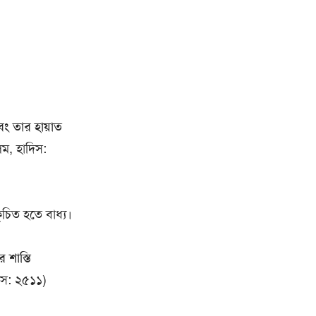
এবং তার হায়াত
িম, হাদিস:
ুচিত হতে বাধ্য।
 শাস্তি
িস: ২৫১১)