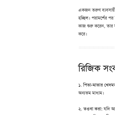
একজন তরুণ ব্যবসায়ী 
হচ্ছিল। পরামর্শের পর ত
কাজ শুরু করেন, তার য
করে।
রিজিক সংক
১.
পিতা-মাতার খেদম
অন্যতম মাধ্যম।
২.
তওবা করা:
যদি আগ