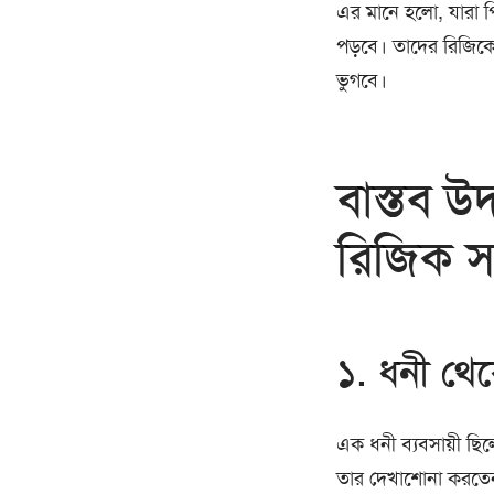
এর মানে হলো, যারা পি
পড়বে। তাদের রিজিকে
ভুগবে।
বাস্তব উ
রিজিক 
১. ধনী থেক
এক ধনী ব্যবসায়ী ছিলে
তার দেখাশোনা করতেন ন