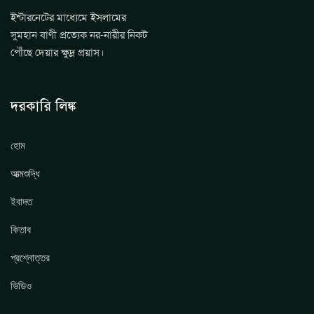
ইন্টারনেটের মাধ্যেমে ইসলামের
সুমহান বাণী প্রত্যেক নর-নারীর নিকট
পৌঁছে দেয়ার ক্ষুদ্র প্রয়াস।
দরকারি লিঙ্ক
হোম
আত্মশুদ্ধি
ইবাদত
কিতাব
প্রশ্নোত্তর
ভিডিও