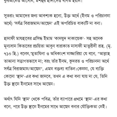
কুরআনেও আসেনি, মশহুর হাদীসেও বর্ণিত হয়নি।
সুতরাং আমাদের জন্য আবশ্যক হলো, উক্ত অর্থে (ইলম ও পরিচালনা
অর্থে) ‘সর্বত্র বিরাজমান/আছেন’ এই অপরিচিত বাক্যটি না বলা।
হানাফী মাযহাবের প্রসিদ্ধ ইমাম ‘কানযুদ দাকায়েক’- সহ অনেক
মূল্যবান কিতাবের রচয়িতা আবুল বারাকাত নাসাফী মাতুরীদী রাহ. (মৃ.
৭১০ হি.) বলেন,‘মুতাযিলা ও অধিকাংশ নাজ্জারিয়া যে বলে, “আল্লাহ
তাআলা সত্তাগতভাবে না; বরং তাঁর ইলম, কুদরত ও পরিচালনা অর্থে
সর্বত্র বিরাজমান/আছেন”, এমন বক্তব্য বাতিল।কেননা, যে ব্যক্তি
কোনো ‘স্থান’-এর কথা জানবে, তখন এ কথা বলা যায় না যে, তিনি
উক্ত স্থানে ইলমের সাথে আছেন।
অর্থাৎ যিনি ‘স্থান’ থেকে পবিত্র, তাঁর ব্যাপারে প্রথমে ‘স্থান’-এর কথা
বলে, পরে উক্ত স্থানে ইলমের সাথে আছেন বলার যৌক্তিকতা নেই।